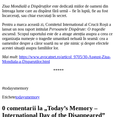
Ziua Mondială a Dispăruților
este dedicată miilor de oameni din
întreaga lume care au dispărut fără urmă – fie în luptă, fie au fost
încarcerați, sau chiar executați în secret.
Pentru a marca această zi, Comitetul International al Crucii Roșii a
lansat un nou raport intitulat
Persoanele Dispărute: O tragedie
ascunsă
. Scopul raportului este de a atrage atențtia asupra a ceea ce
organizația numește o tragedie umanitară neluată în seamă: cea a
oamenilor despre a căror soartă nu se știe nimic și despre efectele
acestei situații asupra familiilor lor.
Mai mult
:
https://www.avocatnet.ro/articol_9705/30-August-Ziua-
Mondiala-a-Disparutilor.html
*****
#todaysmemory
Etichete
todaysmemory
0 comentarii la „
Today’s Memory –
International Day of the Disappeared
”