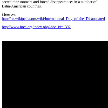
secret imprisonment and forced disappearances in a number of
Latin-American countries.
More on
:
http://en.wikipedia.org/wiki/International_Day_of_the_Disappeared
http://www.hrea.org/index.php?doc_id=1392