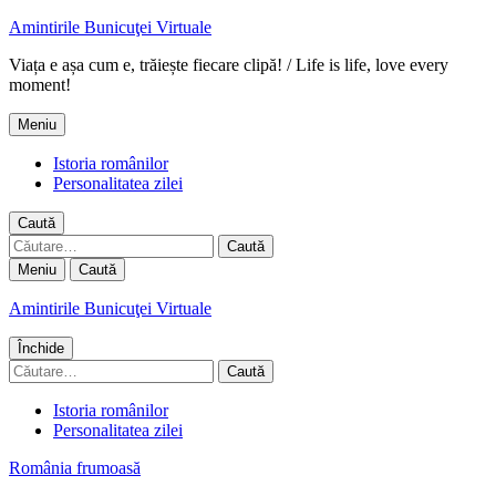
Amintirile Bunicuţei Virtuale
Viața e așa cum e, trăiește fiecare clipă! / Life is life, love every
moment!
Meniu
Istoria românilor
Personalitatea zilei
Caută
Caută
după:
Meniu
Caută
Amintirile Bunicuţei Virtuale
Închide
Caută
după:
Istoria românilor
Personalitatea zilei
România frumoasă