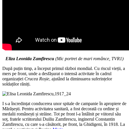
Eliza Leonida Zamfirescu
(Mic portret de mari românce, TVR1)
După puțin timp, a început primul război mondial. Cu riscul vieții, a
mers pe front, unde a desfășurat o intensă activitate în cadrul
organizației
Crucea Roșie
, ajutând la diminuarea suferințelor
soldaților răniți.
I s-a încredințat conducerea unor spitale de campanie în apropiere de
Mărășești. Pentru activitatea sanitară, a fost decorată cu ordine și
medalii românești și străine. Tot pe front l-a întâlnit pe viitorul său
soț, fratele scriitorului Duiliu Zamfirescu, inginerul Constantin
Zamfirescu, cu care s-a căsătorit, pe front, la Ghidigeni, în 1918. La