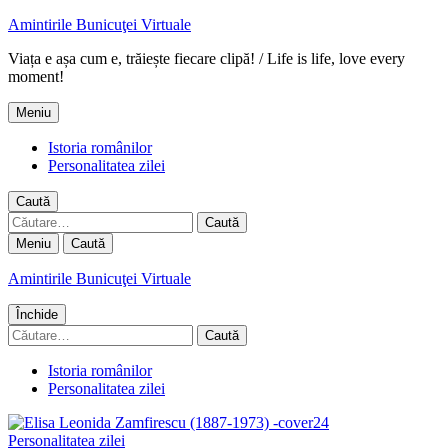
Amintirile Bunicuţei Virtuale
Viața e așa cum e, trăiește fiecare clipă! / Life is life, love every
moment!
Meniu
Istoria românilor
Personalitatea zilei
Caută
Caută
după:
Meniu
Caută
Amintirile Bunicuţei Virtuale
Închide
Caută
după:
Istoria românilor
Personalitatea zilei
Personalitatea zilei