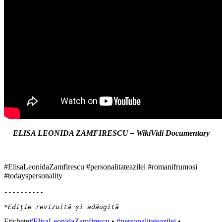
ELISA LEONIDA ZAMFIRESCU – WikiVidi Documentary
#ElisaLeonidaZamfirescu #personalitateazilei #romanifrumosi
#todayspersonality
----------

*Ediție revizuită și adăugită
Etichete
#ElisaLeonidaZamfirescu
•
#personalitateazilei
•