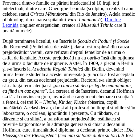
Provenea dintr-o familie cu părinți intelectuali și 10 frați, toți
intelectuali, dintre care: Gheorghe Leonida (sculptor, a realizat capul
celebrei statui
Cristos Mântuitorul
din Rio de Janeiro), Adela (medic
oftalmolog, directoarea spitalului
Vatra Luminoasă
),
Dimitrie
Leonida
(inginer energetician, creator al
Muzeului Tehnic
care îi
poartă numele).
După terminarea liceului, s-a înscris la
Școala de Poduri și Șosele
din București (Politehnica de astăzi), dar a fost respinsă din cauza
prejudecăților vremii, care refuzau dreptul femeilor de a urma o
astfel de facultate. Aceste prejudecăți nu au oprit-o însă din opțiunea
de a urma o facultate de inginerie. Astfel, în 1909, a plecat la Berlin
și s-a înscris la
Academia Regală Tehnică
din Berlin, devenind
prima femeie studentă a acestei universități. Și acolo a fost acceptată
cu greu, din cauza acelorași prejudecăți. Rectorul s-a simțit obligat
să-i atragă ferm atenția să „
nu cumva să dea prilej de nemulțumire,
ea fiind un caz aparte
”. La cererea ei de înscriere, decanul Hoffman
s-a lăsat convins cu greu, invocând ca argument chemarea esențială
a femeii, cei trei K –
Kirche, Kinder, Kuche
(biserica, copiii,
bucătăria). Același decan, dar și alți profesori, în timpul studiilor și în
laboratoare, o ocoleau, ignorându-i prezența. Cu răbdare, cu
dârzenie și cu silință, a transformat prejudecățile, ostilitatea și
privirile batjocoritoare în admirația generala și chiar a decanului
Hoffman, care, înmânându-i diploma, a declarat, printre altele: „
Die
Fleissigste der Fleissigsten
” (
cea mai silitoare dintre silitori
). A fost