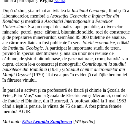
nuntă a participat și Regina
Maria
.
După război, și-a reluat activitatea la
Institutul Geologic
, fiind șefă a
laboratoarelor, membră a
Asociației
Generale a Inginerilor din
România
și membră a
Asociației Internaționale a Femeilor
Universitare
. S-a preocupat de analiza apei potabile, a diverselor
minerale, petrol, gaze, cărbuni, bituminide solide, roci de construcție
și de prepararea minereurilor, semnând 85 000 buletine de analize,
ale căror rezultate au fost publicate în seria
Studii economice
, editată
de
Institutul Geologic
. A participat la importante studii de teren,
privind în special identificarea şi analiza unor noi resurse de
cărbune, de şisturi bituminoase, de gaze naturale, crom, bauxită sau
cupru, cărora le-a consacrat şi monografii:
Contribuţiuni la studiul
bauxitelor din România
(1931) şi
Studiul chimic al cromitelor din
Munţii Orşovei
(1939). Tot ea a pus în evidenţă calităţile bentonitei
în filtrarea vinului.
În paralel a activat şi ca profesoară de fizică şi chimie la Şcoala de
Fete „Pitar Moş” sau la Şcoala de Electricieni şi Mecanici, condusă
de fratele ei Dimitrie, din Bucureşti. A profesat până la 1 mai 1963
când a ieşit la pensie, la vârsta de 75 de ani. A fost prima femeie
membră AGIR.
Mai mult:
Elisa Leonida Zamfirescu
[
Wikipedia
]