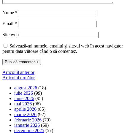
Nume
*
Email
*
Site web
Salvează-mi numele, emailul și site-ul web în acest navigator
pentru data viitoare când o să comentez.
Navigare
Articolul anterior
Articolul următor
în
august 2026
(18)
articole
iulie 2026
(99)
iunie 2026
(95)
mai 2026
(96)
aprilie 2026
(85)
martie 2026
(92)
februarie 2026
(70)
ianuarie 2026
(69)
decembrie 2025
(57)