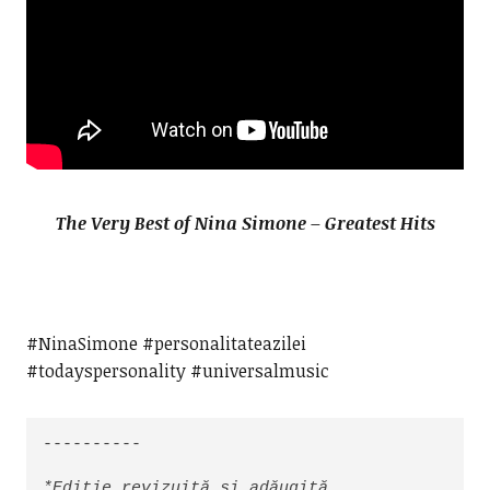
The Very Best of Nina Simone – Greatest Hits
#NinaSimone #personalitateazilei
#todayspersonality #universalmusic
----------

*Ediție revizuită și adăugită