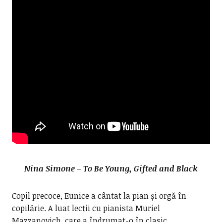
Nina Simone – To Be Young, Gifted and Black
Copil precoce, Eunice a cântat la pian și orgă în
copilărie. A luat lecții cu pianista Muriel
Mazzanovich, care a îndrumat-o în clasic,