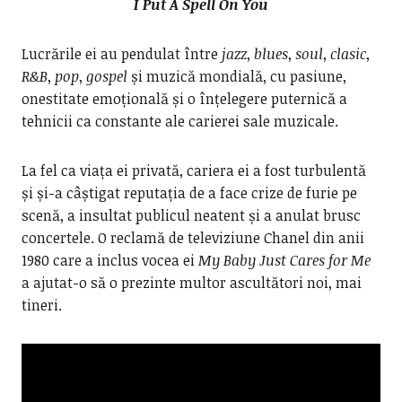
I Put A Spell On You
Lucrările ei au pendulat între
jazz
,
blues
,
soul
,
clasic
,
R&B
,
pop
,
gospel
și muzică mondială, cu pasiune,
onestitate emoțională și o înțelegere puternică a
tehnicii ca constante ale carierei sale muzicale.
La fel ca viața ei privată, cariera ei a fost turbulentă
și și-a câștigat reputația de a face crize de furie pe
scenă, a insultat publicul neatent și a anulat brusc
concertele. O reclamă de televiziune Chanel din anii
1980 care a inclus vocea ei
My Baby Just Cares for Me
a ajutat-o să o prezinte multor ascultători noi, mai
tineri.