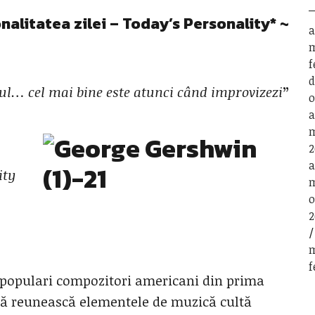
nalitatea zilei – Today’s Personality* ~
a
m
f
d
ul… cel mai bine este atunci când improvizezi
”
o
a
m
2
a
ity
m
o
2
m
f
 populari compozitori americani din prima
 să reunească elementele de muzică cultă