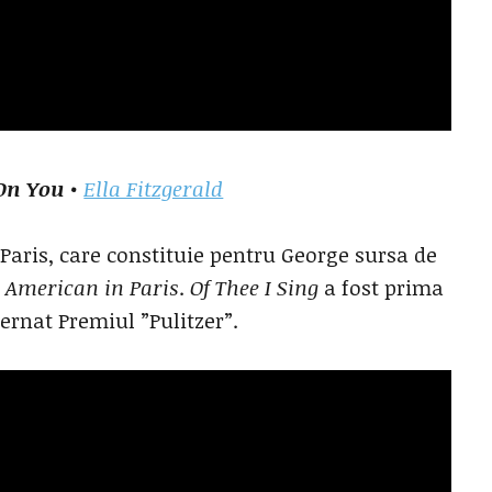
 On You
•
Ella Fitzgerald
a Paris, care constituie pentru George sursa de
 American in Paris
.
Of Thee I Sing
a fost prima
ernat Premiul ”Pulitzer”.