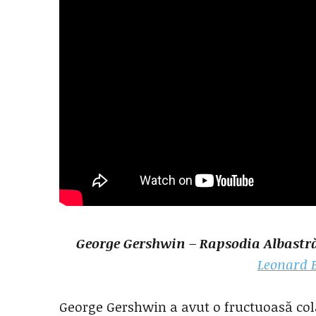
George Gershwin – Rapsodia Albastr
Leonard 
George Gershwin a avut o fructuoasă colab