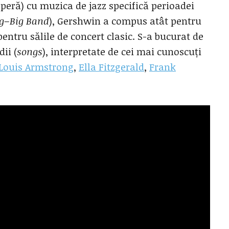
peră) cu muzica de jazz specifică perioadei
g
–
Big Band
), Gershwin a compus atât pentru
entru sălile de concert clasic. S-a bucurat de
ii (
songs
), interpretate de cei mai cunoscuți
Louis Armstrong
,
Ella Fitzgerald
,
Frank