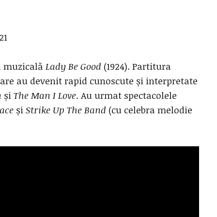
a muzicală
Lady Be Good
(1924). Partitura
care au devenit rapid cunoscute și interpretate
m
și
The Man I Love
. Au urmat spectacolele
ace
și
Strike Up The Band
(cu celebra melodie