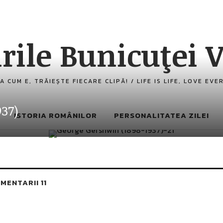
rile Bunicuţei V
n
A CUM E, TRĂIEȘTE FIECARE CLIPĂ! / LIFE IS LIFE, LOVE EV
937)
ISTORIA ROMÂNILOR
PERSONALITATEA ZILEI
MENTARII 11