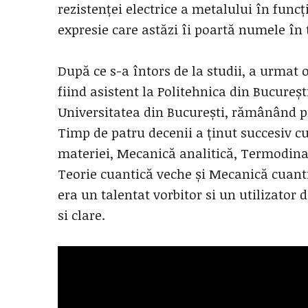
rezistenței electrice a metalului în func
expresie care astăzi îi poartă numele în t
După ce s-a întors de la studii, a urmat 
fiind asistent la Politehnica din București
Universitatea din București, rămânând pr
Timp de patru decenii a ținut succesiv c
materiei, Mecanică analitică, Termodinam
Teorie cuantică veche și Mecanică cuanti
era un talentat vorbitor si un utilizator
si clare.