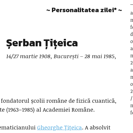
~ Personalitatea zilei* ~
a
m
f
d
Șerban Țițeica
o
a
14/27 martie 1908, București – 28 mai 1985,
m
2
a
m
o
2
t fondatorul școlii române de fizică cuantică,
m
nte (1963–1985) al Academiei Române.
f
atematicianului
Gheorghe Țițeica
. A absolvit