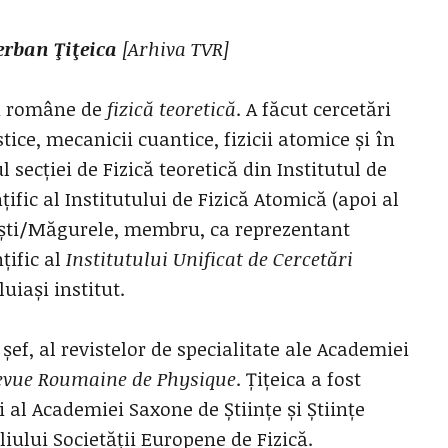
erban Ţiţeica
[Arhiva TVR]
ii române de
fizică teoretică
. A făcut cercetări
tice, mecanicii cuantice, fizicii atomice și în
l secției de Fizică teoretică din Institutul de
țific al Institutului de Fizică Atomică (apoi al
rești/Măgurele, membru, ca reprezentant
țific al
Institutului Unificat de Cercetări
uiași institut.
 șef, al revistelor de specialitate ale Academiei
evue Roumaine de Physique
. Țițeica a fost
 al Academiei Saxone de Științe și Științe
iului Societății Europene de Fizică.