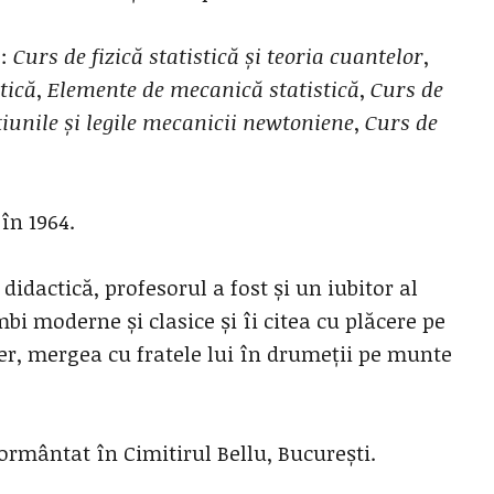
e:
Curs de fizică statistică și teoria cuantelor
,
tică
,
Elemente de mecanică statistică
,
Curs de
iunile și legile
mecanicii newtoniene
,
Curs de
în 1964.
 didactică, profesorul a fost și un iubitor al
bi moderne și clasice și îi citea cu plăcere pe
ber, mergea cu fratele lui în drumeții pe munte
mormântat în Cimitirul Bellu, București.