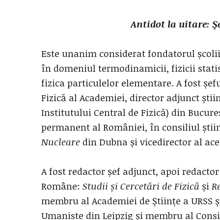
Antidot la uitare: Ş
Este unanim considerat fondatorul școl
în domeniul termodinamicii, fizicii statis
fizica particulelor elementare. A fost șefu
Fizică al Academiei, director adjunct știin
Institutului Central de Fizică) din Bucu
permanent al României, în consiliul știin
Nucleare
din Dubna și vicedirector al acel
A fost redactor șef adjunct, apoi redactor
Române:
Studii și Cercetări de Fizică
și
R
membru al Academiei de Științe a URSS și
Umaniste din Leipzig și membru al Consil