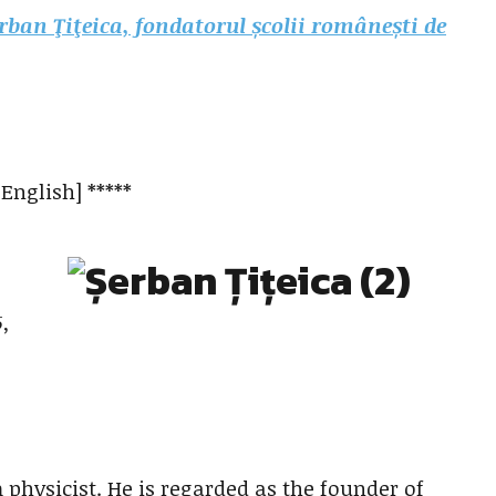
rban Ţiţeica, fondatorul școlii românești de
 English] *****
5,
hysicist. He is regarded as the founder of