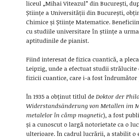
liceul „Mihai Viteazul” din București, du
Științe a Universității din București, obți
Chimice și Științe Matematice. Beneficiin
cu studiile universitare în științe a urm
aptitudinile de pianist.
Fiind interesat de fizica cuantică, a plec
Leipzig, unde a efectuat studii strălucit
fizicii cuantice, care i-a fost îndrumător
În 1935 a obținut titlul de
Doktor der Phil
Widerstandsänderung von Metallen im M
metalelor în câmp magnetic
), a fost pub
și a cunoscut o largă notorietate ca o l
ulterioare. În cadrul lucrării, a stabilit 