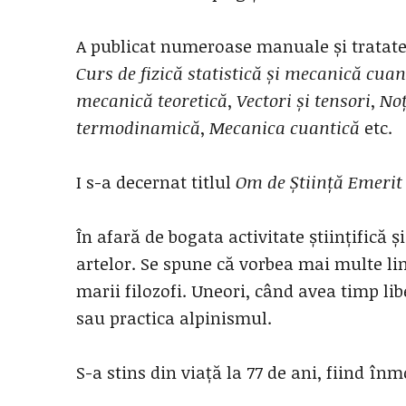
A publicat numeroase manuale și tratat
Curs de fizică statistică și
mecanică cuan
mecanică teoretică
,
Vectori și tensori
,
Noț
termodinamică
,
Mecanica cuantică
etc.
I s-a decernat titlul
Om de Știință Emerit
În afară de bogata activitate științifică și
artelor. Se spune că vorbea mai multe lim
marii filozofi. Uneori, când avea timp li
sau practica alpinismul.
S-a stins din viață la 77 de ani, fiind în