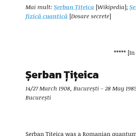
Mai mult:
Șerban Țițeica
[
Wikipedia
];
Șe
fizică cuantică
[
Dosare secrete
]
***** [In
Șerban Țițeica
14/27 March 1908, București – 28 May 198
București
Șerban Țițeica was a Romanian quantum p