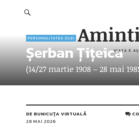
Aminti
PERSONALITATEA ZILEI
Șerban Țițeica
VIAȚA E AȘ
(14/27 martie 1908 – 28 mai 198
DE
BUNICUŢA VIRTUALĂ
CO
28 MAI 2026