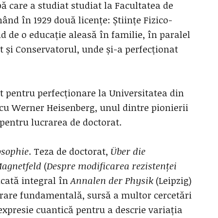
pă care a studiat studiat la Facultatea de
nând în 1929 două licențe: Științe Fizico-
d de o educație aleasă în familie, în paralel
at și Conservatorul, unde și-a perfecționat
at pentru perfecționare la Universitatea din
e cu Werner Heisenberg, unul dintre pionierii
 pentru lucrarea de doctorat.
osophie
. Teza de doctorat,
Über die
agnetfeld
(
Despre modificarea rezistenței
licată integral în
Annalen der Physik
(Leipzig)
ucrare fundamentală, sursă a multor cercetări
o expresie cuantică pentru a descrie variația