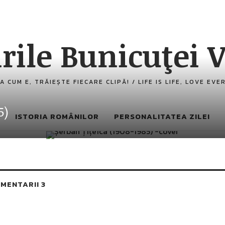
rile Bunicuţei V
A CUM E, TRĂIEȘTE FIECARE CLIPĂ! / LIFE IS LIFE, LOVE EV
5)
ISTORIA ROMÂNILOR
PERSONALITATEA ZILEI
MENTARII 3