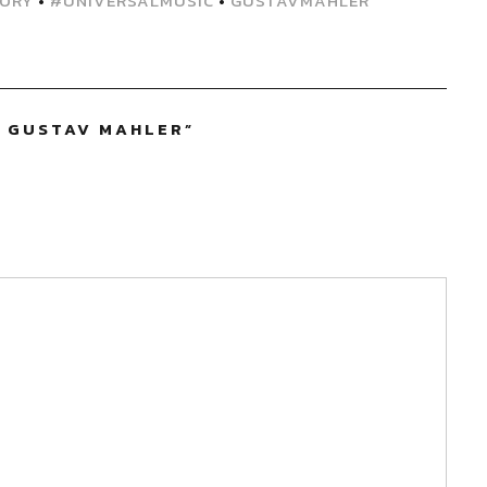
ORY
•
#UNIVERSALMUSIC
•
GUSTAVMAHLER
DE GUSTAV MAHLER
”