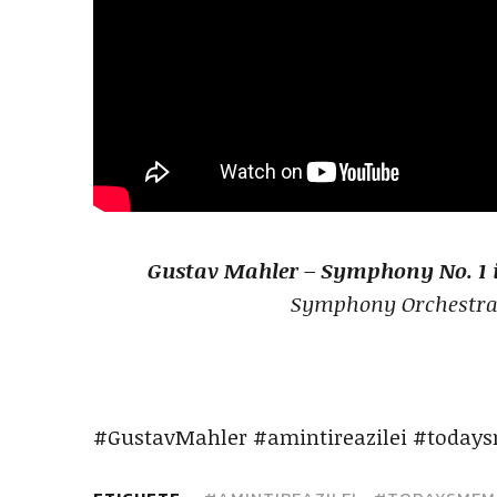
Gustav Mahler – Symphony No. 1 
Symphony Orchestra,
#GustavMahler #amintireazilei #today