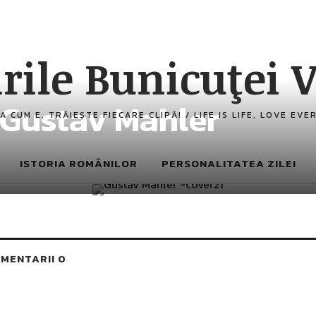
rile Bunicuţei V
e Gustav Mahler
A CUM E, TRĂIEȘTE FIECARE CLIPĂ! / LIFE IS LIFE, LOVE EV
ISTORIA ROMÂNILOR
PERSONALITATEA ZILEI
MENTARII 0