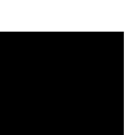
*****