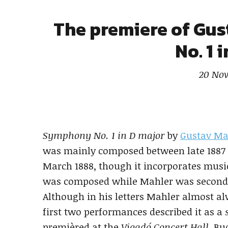
The premiere of Gu
No. 1 
20 Nov
Symphony No. 1 in D major
by
Gustav Ma
was mainly composed between late 1887
March 1888, though it incorporates musi
was composed while Mahler was second c
Although in his letters Mahler almost a
first two performances described it as a
premièred at the
Vigadó Concert Hall
, Bu