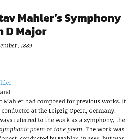
stav Mahler’s Symphony
in D Major
ember, 1889
hler
 and
c Mahler had composed for previous works. It
onductor at the Leipzig Opera, Germany.
lways referred to the work as a symphony, the
symphonic poem
or
tone poem
. The work was
dapest, conducted by Mahler, in 1889, but was