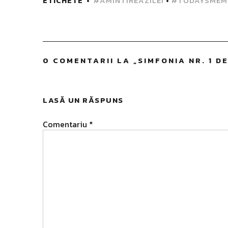
ETICHETE
#AMINTIREAZILEI
•
#TODAYSMEM
0 COMENTARII LA „
SIMFONIA NR. 1 
LASĂ UN RĂSPUNS
Comentariu
*