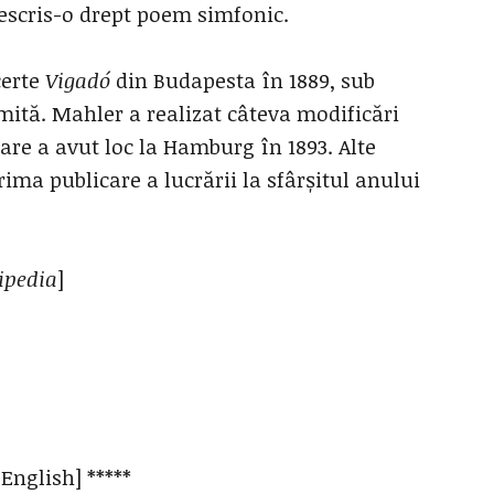
escris-o drept poem simfonic.
certe
Vigadó
din Budapesta în 1889, sub
mită. Mahler a realizat câteva modificări
are a avut loc la Hamburg în 1893. Alte
ima publicare a lucrării la sfârșitul anului
ipedia
]
 English] *****