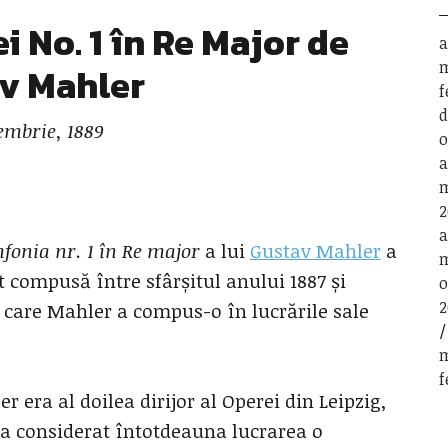
 No. 1 în Re Major de
a
m
v Mahler
f
d
embrie, 1889
o
a
m
2
a
fonia nr. 1 în Re major
a lui
Gustav Mahler
a
m
t compusă între sfârșitul anului 1887 și
o
2
 care Mahler a compus-o în lucrările sale
m
f
 era al doilea dirijor al Operei din Leipzig,
 a considerat întotdeauna lucrarea o