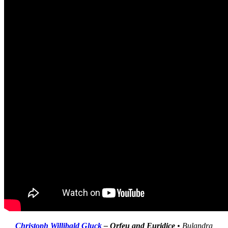
Christoph Willibald Gluck
– Orfeu and Euridice
• Bulandra