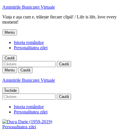
Amintirile Bunicuţei Virtuale
Viața e așa cum e, trăiește fiecare clipă! / Life is life, love every
moment!
Meniu
Istoria românilor
Personalitatea zilei
Caută
Caută
după:
Meniu
Caută
Amintirile Bunicuţei Virtuale
Închide
Caută
după:
Istoria românilor
Personalitatea zilei
Personalitatea zilei