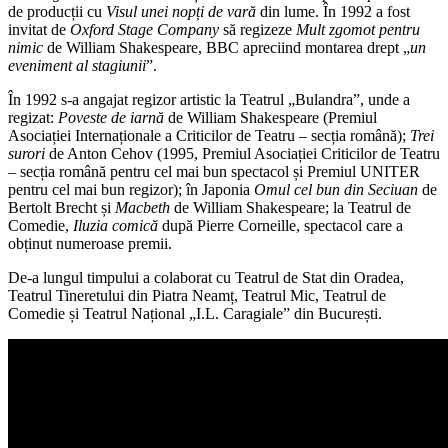
de producții cu
Visul unei nopți de vară
din lume. În 1992 a fost
invitat de
Oxford Stage Company
să regizeze
Mult zgomot pentru
nimic
de William Shakespeare, BBC apreciind montarea drept „
un
eveniment al stagiunii
”.
În 1992 s-a angajat regizor artistic la Teatrul „Bulandra”, unde a
regizat:
Poveste de iarnă
de William Shakespeare (Premiul
Asociației Internaționale a Criticilor de Teatru – secția română);
Trei
surori
de Anton Cehov (1995, Premiul Asociației Criticilor de Teatru
– secția română pentru cel mai bun spectacol și Premiul UNITER
pentru cel mai bun regizor); în Japonia
Omul cel bun din Seciuan
de
Bertolt Brecht și
Macbeth
de William Shakespeare; la Teatrul de
Comedie,
Iluzia comică
după Pierre Corneille, spectacol care a
obținut numeroase premii.
De-a lungul timpului a colaborat cu Teatrul de Stat din Oradea,
Teatrul Tineretului din Piatra Neamț, Teatrul Mic, Teatrul de
Comedie și Teatrul Național „I.L. Caragiale” din București.