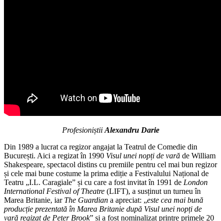
Profesioniștii
Alexandru Darie
Din 1989 a lucrat ca regizor angajat la Teatrul de Comedie din
București. Aici a regizat în 1990
Visul unei nopți de vară
de William
Shakespeare, spectacol distins cu premiile pentru cel mai bun regizor
și cele mai bune costume la prima ediție a Festivalului Național de
Teatru „I.L. Caragiale” și cu care a fost invitat în 1991 de
London
International Festival of Theatre
(LIFT), a susținut un turneu în
Marea Britanie, iar
The Guardian
a apreciat: „
este cea mai bună
producție prezentată în Marea Britanie după Visul unei nopți de
vară regizat de Peter Brook
” și a fost nominalizat printre primele 20