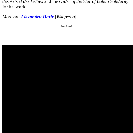
des Arts et des Lettres
and the
Order of the Star of Italian Solidarity
for his work
More on
:
Alexandru Darie
[
Wikipedia
]
*****