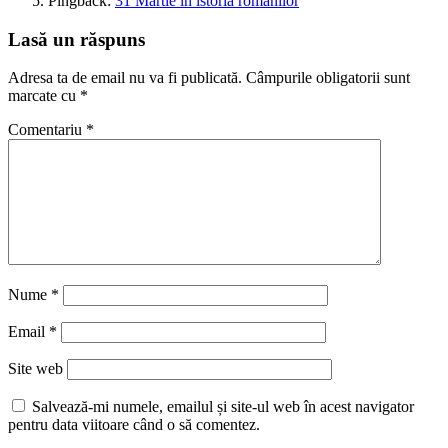
Pingback:
31 Martie în istoria românilor
Lasă un răspuns
Adresa ta de email nu va fi publicată.
Câmpurile obligatorii sunt
marcate cu
*
Comentariu
*
Nume
*
Email
*
Site web
Salvează-mi numele, emailul și site-ul web în acest navigator
pentru data viitoare când o să comentez.