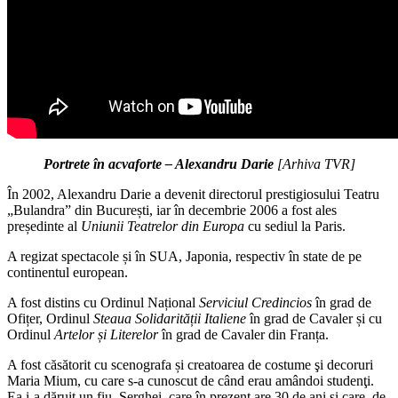
Portrete în acvaforte – Alexandru Darie
[Arhiva TVR]
În 2002, Alexandru Darie a devenit directorul prestigiosului Teatru
„Bulandra” din București, iar în decembrie 2006 a fost ales
președinte al
Uniunii Teatrelor din Europa
cu sediul la Paris.
A regizat spectacole și în SUA, Japonia, respectiv în state de pe
continentul european.
A fost distins cu Ordinul Național
Serviciul Credincios
în grad de
Ofițer, Ordinul
Steaua Solidarității Italiene
în grad de Cavaler și cu
Ordinul
Artelor și Literelor
în grad de Cavaler din Franța.
A fost căsătorit cu scenografa și creatoarea de costume şi decoruri
Maria Mium, cu care s-a cunoscut de când erau amândoi studenţi.
Ea i-a dăruit un fiu, Serghei, care în prezent are 30 de ani și care, de