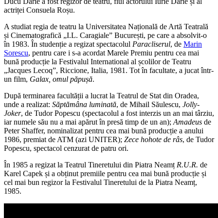
Ducu Darie a fost regizor de teatru, fiul actorului Iurie Darie și al
actriței Consuela Roșu.
A studiat regia de teatru la Universitatea Națională de Artă Teatrală
și Cinematografică „I.L. Caragiale” București, pe care a absolvit-o
în 1983. În studenție a regizat spectacolul
Paracliserul
, de
Marin
Sorescu
, pentru care i s-a acordat Marele Premiu pentru cea mai
bună producție la Festivalul International al școlilor de Teatru
„Jacques Lecoq”, Riccione, Italia, 1981. Tot în facultate, a jucat într-
un film,
Galax, omul păpușă
.
După terminarea facultății a lucrat la Teatrul de Stat din Oradea,
unde a realizat:
Săptămâna luminată
, de Mihail Săulescu,
Jolly-
Joker
, de Tudor Popescu (spectacolul a fost interzis un an mai târziu,
iar numele său nu a mai apărut în presă timp de un an);
Amadeus
de
Peter Shaffer, nominalizat pentru cea mai bună producție a anului
1986, premiat de ATM (azi UNITER);
Zece hohote de râs
, de Tudor
Popescu, spectacol cenzurat de patru ori.
În 1985 a regizat la Teatrul Tineretului din Piatra Neamț
R.U.R.
de
Karel Capek și a obținut premiile pentru cea mai bună producție și
cel mai bun regizor la Festivalul Tineretului de la Piatra Neamț,
1985.