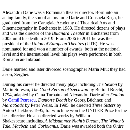
Alexandru Darie was a Romanian theater director. Born into an
acting family, the son of actors Iurie Darie and Consuela Roșu, he
graduated from the Caragiale Academy of Theatrical Arts and
Cinematography in Bucharest in 1983. He directed dozens of plays
and was the director of the
Bulandra Theater
in Bucharest from
2002 until his death in 2019. From 2006 to 2011 he was the
president of the
Union of European Theatres
(UTE). He was
nominated for and won a number of awards, both at the national
level and the international level; his plays were performed in both
Romania and abroad.
Darie married and later divorced scenographer Maria Miu; they had
a son, Serghei.
During his career he directed many plays including
The Sexton
by
Marin Sorescu,
The Good Person of Szechwan
by Bertold Brecht,
1794, adapted by Oana Turbatu and Alexandru Darie after
Danton
by
Camil Petrescu
,
Danton’s Death
by Georg Büchner, and
Marat/Sade
by Peter Weiss. In 1995, he directed
Three Sisters
by
Anton Chekhov, 1995, for which he won the UNITER Prize for the
best director. He also directed works by William
Shakespeare including
A Midsummer Night’s Dream
,
The Winter’s
Tale
,
Macbeth
and
Coriolanus
. Darie was awarded both the
Ordre