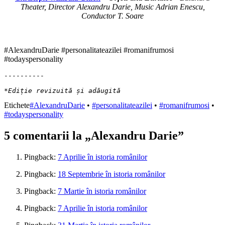
Theater, Director Alexandru Darie, Music Adrian Enescu,
Conductor T. Soare
#AlexandruDarie #personalitateazilei #romanifrumosi
#todayspersonality
----------

*Ediție revizuită și adăugită
Etichete
#AlexandruDarie
•
#personalitateazilei
•
#romanifrumosi
•
#todayspersonality
5 comentarii la „
Alexandru Darie
”
Pingback:
7 Aprilie în istoria românilor
Pingback:
18 Septembrie în istoria românilor
Pingback:
7 Martie în istoria românilor
Pingback:
7 Aprilie în istoria românilor