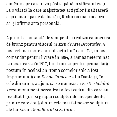
din Paris, pe care îl va păstra până la sfârșitul vieții.
La o vârstă la care majoritatea artiștilor finalizaseră
deja o mare parte de lucrări, Rodin tocmai începea
să-și afirme arta personală.
A primit o comandă de stat pentru realizarea unei uși
de bronz pentru viitorul
Muzeu de Arte Decorative
. A
fost cel mai mare efort al vieții lui Rodin. Deși a fost
comandat pentru livrare în 1884, a rămas neterminat
la moartea sa în 1917, fiind turnat pentru prima dată
postum în același an. Tema scenelor sale a fost
împrumutată din
Divina Comedie
a lui Dante și, în
cele din urmă, a ajuns să se numească
Porțile Iadului
.
Acest monument nerealizat a fost cadrul din care au
rezultat figuri și grupuri sculpturale independente,
printre care două dintre cele mai faimoase sculpturi
ale lui Rodin:
Gânditorul
și
Sărutul
.