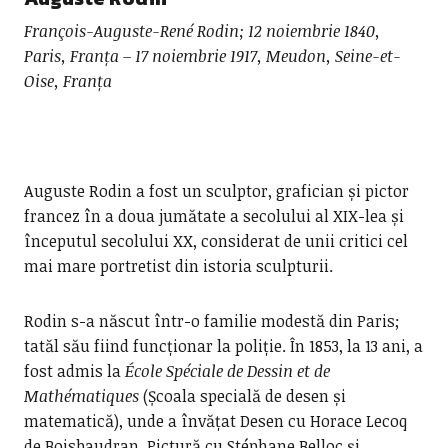
François-Auguste-René Rodin; 12 noiembrie 1840,
Paris, Franța – 17 noiembrie 1917, Meudon, Seine-et-
Oise, Franța
Auguste Rodin a fost un sculptor, grafician și pictor
francez în a doua jumătate a secolului al XIX-lea și
începutul secolului XX, considerat de unii critici cel
mai mare portretist din istoria sculpturii.
Rodin s-a născut într-o familie modestă din Paris;
tatăl său fiind funcționar la poliție. În 1853, la 13 ani, a
fost admis la
École Spéciale de Dessin et de
Mathématiques
(Școala specială de desen și
matematică), unde a învățat Desen cu Horace Lecoq
de Boisbaudran, Pictură cu Stéphane Belloc și