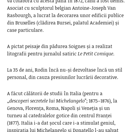
va colabora cu acesta până în 1872, când a fost demis.
Asociat cu sculptorul belgian Antoine-Joseph Van
Rasbourgh, a lucrat la decorarea unor edificii publice
din Bruxelles (clădirea Bursei, palatul Academiei) și
case particulare.
A pictat peisaje din pădurea Soignes și a realizat
litografii pentru jurnalul satiric
Le Petit Comique
.
La 35 de ani, Rodin încă nu-și dezvoltase încă un stil
personal, din cauza presiunilor lucrării decorative.
A făcut călătorii de studii în Italia (pentru a
„
descoperi secretele lui Michelangelo
”; 1875–1876), la
Genova, Florența, Roma, Napoli și Veneția și un
turneu al catedralelor gotice din centrul Franței
(1877). Italia i-a dat șocul care i-a stimulat geniul,
inspirația lui Michelangelo și Donatello l-au salvat