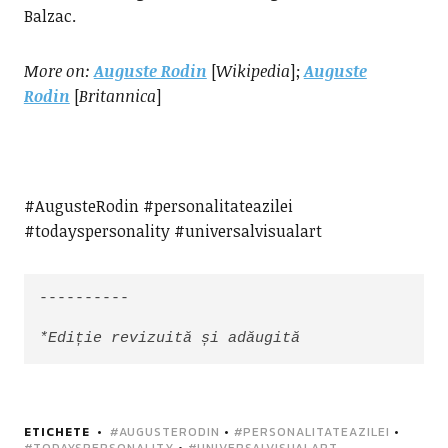
Balzac.
More on:
Auguste Rodin
[
Wikipedia
];
Auguste
Rodin
[
Britannica
]
#AugusteRodin #personalitateazilei
#todayspersonality #universalvisualart
----------

*Ediție revizuită și adăugită
ETICHETE
#AUGUSTERODIN
•
#PERSONALITATEAZILEI
•