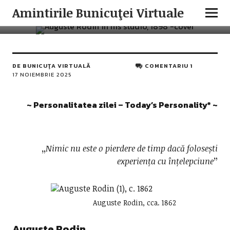
PERSONALITATEA ZILEI
Amintirile Bunicuţei Virtuale
Auguste Rodin
DE
BUNICUŢA VIRTUALĂ
COMENTARIU 1
17 NOIEMBRIE 2025
~ Personalitatea zilei – Today’s Personality* ~
„
Nimic nu este o pierdere de timp dacă folosești
experiența cu înțelepciune
”
Auguste Rodin, cca. 1862
Auguste Rodin