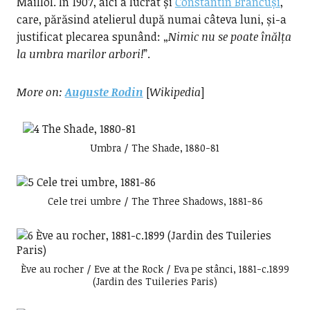
Maillol. În 1907, aici a lucrat și
Constantin Brâncuși
,
care, părăsind atelierul după numai câteva luni, și-a
justificat plecarea spunând: „
Nimic nu se poate înălța
la umbra marilor arbori!
”.
More on:
Auguste Rodin
[
Wikipedia
]
Umbra / The Shade, 1880-81
Cele trei umbre / The Three Shadows, 1881-86
Ève au rocher / Eve at the Rock / Eva pe stânci, 1881-c.1899
(Jardin des Tuileries Paris)