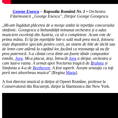
George Enescu
– Rapsodia Română Nr. 1
• Orchestra
Filarmonicii „George Enescu”, Dirijor George Georgescu
„
Mi-am îngăduit plăcerea de a merge astăzi la repetiţia concursului
simfonic. Georgescu a îmbunătățit minunat orchestra și a adus
muzicieni excelenţi din Austria, ca să o completeze. Acum este de
prima mâna. Ei îşi ţin repetiţiile într-o sală mult prea mică, folosesc
nişte dispozitive speciale pentru corzi, un sistem de bile de sticlă sau
de lemn care atârnă la capătul lor, facând ca rezonanţa să nu fie
prea puternică. S-a cântat ceva dintr-un foarte tânăr compozitor
român,
Jora
.
Mi-a placut, deşi, întrucât
Jora
a dirijat, orchestra a
cam luat-o razna. A urmat apoi Nocturna tragică de
Brahms
și
Simfonia a 4-a de
Beethoven
.
A fost superb. Aveam
senzaţia ca toţi
porii mei absorbeau muzica
” [Regina
Maria
].
A fost director muzical și dirijor al Operei Române, profesor la
Conservatorul din București, dirijor la filarmonica din New York.