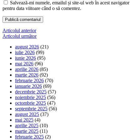
Salvează-mi numele, emailul și site-ul web în acest navigator
pentru data viitoare când o să comentez.
Navigare
Articolul anterior
Articolul următor
în
august 2026
(21)
articole
iulie 2026
(99)
iunie 2026
(95)
mai 2026
(96)
aprilie 2026
(85)
martie 2026
(92)
februarie 2026
(70)
ianuarie 2026
(69)
decembrie 2025
(57)
noiembrie 2025
(56)
octombrie 2025
(47)
septembrie 2025
(56)
august 2025
(37)
mai 2025
(4)
aprilie 2025
(10)
martie 2025
(11)
februarie 2025
(2)