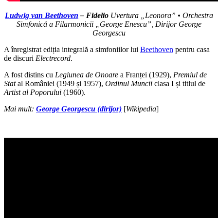
Ludwig van Beethoven
– Fidelio
Uvertura „Leonora” • Orchestra
Simfonică a Filarmonicii „George Enescu”, Dirijor George
Georgescu
A înregistrat ediția integrală a simfoniilor lui
Beethoven
pentru casa
de discuri
Electrecord
.
A fost distins cu
Legiunea de Onoare
a Franței (1929),
Premiul de
Stat
al României (1949 și 1957),
Ordinul Muncii
clasa I și titlul de
Artist al Poporului
(1960).
Mai mult:
George Georgescu (dirijor)
[
Wikipedia
]