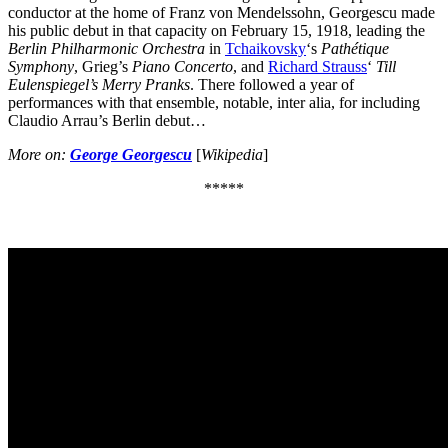
conductor at the home of Franz von Mendelssohn, Georgescu made
his public debut in that capacity on February 15, 1918, leading the
Berlin Philharmonic Orchestra
in
Tchaikovsky
‘s
Pathétique
Symphony
, Grieg’s
Piano Concerto
, and
Richard Strauss
‘
Till
Eulenspiegel’s Merry Pranks
. There followed a year of
performances with that ensemble, notable, inter alia, for including
Claudio Arrau’s Berlin debut…
More on
:
George Georgescu
[
Wikipedia
]
*****