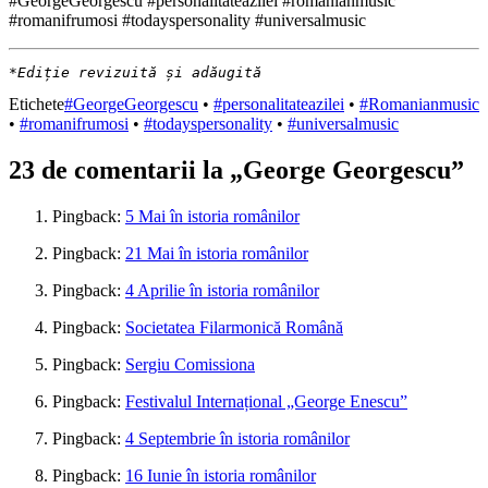
#GeorgeGeorgescu #personalitateazilei #romanianmusic
#romanifrumosi #todayspersonality #universalmusic
*Ediție revizuită și adăugită
Etichete
#GeorgeGeorgescu
•
#personalitateazilei
•
#Romanianmusic
•
#romanifrumosi
•
#todayspersonality
•
#universalmusic
23 de comentarii la „
George Georgescu
”
Pingback:
5 Mai în istoria românilor
Pingback:
21 Mai în istoria românilor
Pingback:
4 Aprilie în istoria românilor
Pingback:
Societatea Filarmonică Română
Pingback:
Sergiu Comissiona
Pingback:
Festivalul Internațional „George Enescu”
Pingback:
4 Septembrie în istoria românilor
Pingback:
16 Iunie în istoria românilor