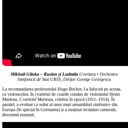
Mikhail Glinka – Ruslan și Ludmila
Uvertura • Orchestra
Simfonică de Stat URSS, Dirijor George Georgescu
La recomandarea profesorului Hugo Becker, l-a înlocuit pe acesta,
ca violoncelist, în cvartetul de coarde condus de violonistul Henri
Marteau,
Cvartetul
Marteau
, celebru în epocă (1911–1914). În
paralel, a evoluat ca solist al unor mari ansambluri simfonice din
Europa (în special în Germania) și a susținut recitaluri camerale,
devenind renumit.