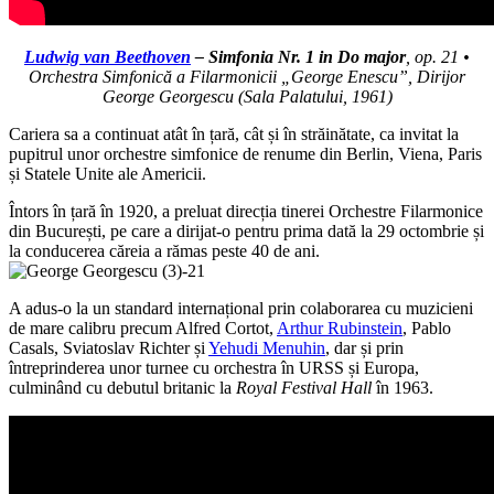
Ludwig van Beethoven
– Simfonia Nr. 1 in Do major
, op. 21 •
Orchestra Simfonică a Filarmonicii „George Enescu”, Dirijor
George Georgescu (Sala Palatului, 1961)
Cariera sa a continuat atât în țară, cât și în străinătate, ca invitat la
pupitrul unor orchestre simfonice de renume din Berlin, Viena, Paris
și Statele Unite ale Americii.
Întors în țară în 1920, a preluat direcția tinerei Orchestre Filarmonice
din București, pe care a dirijat-o pentru prima dată la 29 octombrie și
la conducerea căreia a rămas peste 40 de ani.
A adus-o la un standard internațional prin colaborarea cu muzicieni
de mare calibru precum Alfred Cortot,
Arthur Rubinstein
, Pablo
Casals, Sviatoslav Richter și
Yehudi Menuhin
, dar și prin
întreprinderea unor turnee cu orchestra în URSS și Europa,
culminând cu debutul britanic la
Royal Festival Hall
în 1963.