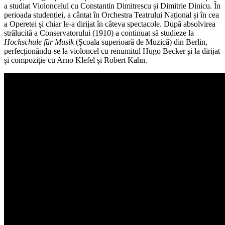
a studiat Violoncelul cu Constantin Dimitrescu și Dimitrie Dinicu. În
perioada studenției, a cântat în Orchestra Teatrului Național și în cea
a Operetei și chiar le-a dirijat în câteva spectacole. După absolvirea
strălucită a Conservatorului (1910) a continuat să studieze la
Hochschule für Musik
(Școala superioară de Muzică) din Berlin,
perfecționându-se la violoncel cu renumitul Hugo Becker și la dirijat
și compoziție cu Arno Klefel și Robert Kahn.