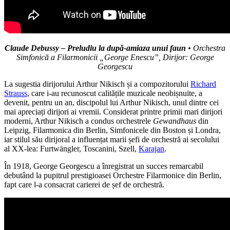
Claude Debussy – Preludiu la după-amiaza unui faun
• Orchestra
Simfonică a Filarmonicii „George Enescu”, Dirijor: George
Georgescu
La sugestia dirijorului Arthur Nikisch și a compozitorului
Richard
Strauss
, care i-au recunoscut calitățile muzicale neobișnuite, a
devenit, pentru un an, discipolul lui Arthur Nikisch, unul dintre cei
mai apreciați dirijori ai vremii. Considerat printre primii mari dirijori
moderni, Arthur Nikisch a condus orchestrele
Gewandhaus
din
Leipzig, Filarmonica din Berlin, Simfonicele din Boston și Londra,
iar stilul său dirijoral a influențat marii șefi de orchestră ai secolului
al XX-lea: Furtwängler, Toscanini, Szell,
Karajan
.
În 1918, George Georgescu a înregistrat un succes remarcabil
debutând la pupitrul prestigioasei Orchestre Filarmonice din Berlin,
fapt care l-a consacrat carierei de șef de orchestră.