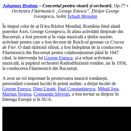
Johannes Brahms
– Concertul pentru vioară și orchestră
, Op.77 •
Orchestra Filarmonicii „George Enescu”, Dirijor George
Georgescu, Solist
Yehudi Menuhin
În timpul celui de al II-lea Război Mondial, România fiind aliată
puterilor Axei, George Georgescu, în afara activității dirijorale din
București, a fost prezent și în viața muzicală a țărilor naziste,
activitate pentru care a fost decorat de Reich-ul german cu
Crucea
de Fier
. O dată războiul sfârșit, a fost îndepărtat de la conducerea
Filarmonicii din București pentru colaboraționism până în 1947
când, la intervenția lui
George Enescu
, și-a reluat activitatea
muzicală, la pupitrul orchestrei Radiodifuziunii române, iar în 1956,
la conducerea Filarmonicii din București.
A avut un rol important în promovarea muzicii românești,
prezentând constant lucrări în primă audiție, a dirijat lucrări de
George Enescu
,
Dinu Lipatti
,
Paul Constantinescu
,
Mihail Jora
,
Marțian Negrea
,
Constantin Silvestri
, a fost invitat sa dirijeze în
întreaga Europă și în SUA.