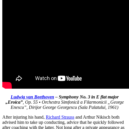
Ludwig van Beethoven
– Symphony No. 3 in E flat major
„Eroica”
,
Op. 55 • Orchestra Simfonică a Filarmonicii „George
Enescu”, Dirijor George Georgescu (Sala Palatului, 1961)
After injuring his hand,
Richard Strauss
and Arthur Nikisch both
advised him to take up conducting, advice that he quickly followed
after coaching with the latter. Not long after a private appearance as