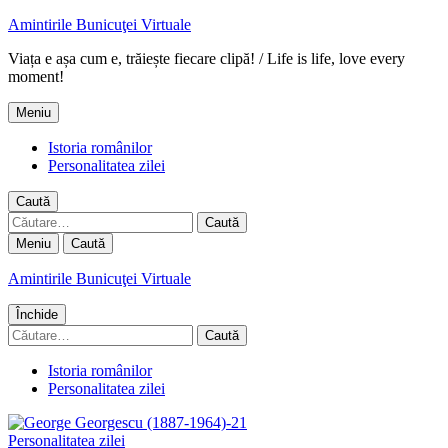
Amintirile Bunicuţei Virtuale
Viața e așa cum e, trăiește fiecare clipă! / Life is life, love every
moment!
Meniu
Istoria românilor
Personalitatea zilei
Caută
Caută
după:
Meniu
Caută
Amintirile Bunicuţei Virtuale
Închide
Caută
după:
Istoria românilor
Personalitatea zilei
Personalitatea zilei