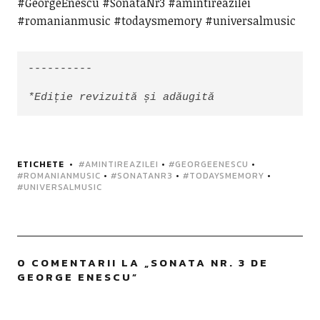
#GeorgeEnescu #SonataNr3 #amintireazilei
#romanianmusic #todaysmemory #universalmusic
----------

*Ediție revizuită și adăugită
ETICHETE
#AMINTIREAZILEI
•
#GEORGEENESCU
•
#ROMANIANMUSIC
•
#SONATANR3
•
#TODAYSMEMORY
•
#UNIVERSALMUSIC
0 COMENTARII LA „
SONATA NR. 3 DE
GEORGE ENESCU
”