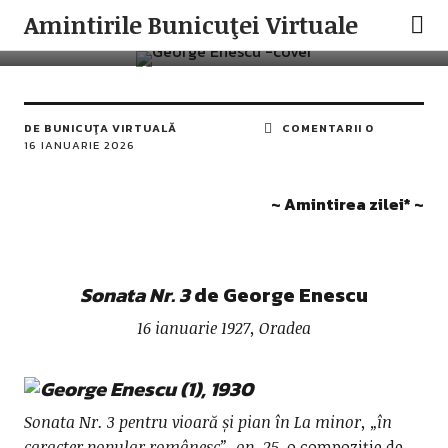
AMINTIRILE ZILEI
ROMANIAN MUSIC
Amintirile Bunicuţei Virtuale
Sonata Nr. 3 de George Enescu
DE
BUNICUŢA VIRTUALĂ
COMENTARII 0
16 IANUARIE 2026
~ Amintirea zilei* ~
Sonat
a Nr. 3
de George Enescu
16 ianuarie 1927, Oradea
Sonata Nr. 3 pentru vioară și pian
în La minor, „în
caracter popular românesc”, op. 25
, o compoziție de