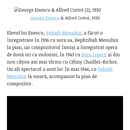
George Enescu
& Alfred Cortot, 1930
Elevul lui Enescu,
Yehudi Menuhin
, a făcut o
înregistrare în 1936 cu sora sa, Hephzibah Menuhin
la pian, iar compozitorul însuși a înregistrat opera
de două ori ca violonist, în 1943 cu
Dinu Lipatti
și din
nou câțiva ani mai târziu cu Céliny Chaillez-Richez.
Un alt spectacol a avut loc în mai 1946, cu
Yehudi
Menuhin
la vioară, acompaniat la pian de
compozitor.