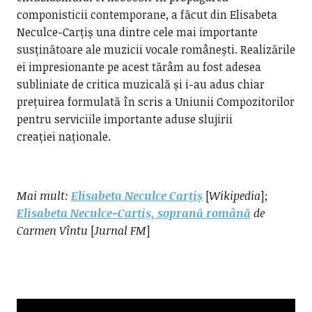
componisticii contemporane, a făcut din Elisabeta
Neculce-Carțiș una dintre cele mai importante
susținătoare ale muzicii vocale românești. Realizările
ei impresionante pe acest tărâm au fost adesea
subliniate de critica muzicală și i-au adus chiar
prețuirea formulată în scris a Uniunii Compozitorilor
pentru serviciile importante aduse slujirii
creației naționale.
Mai mult:
Elisabeta Neculce Carțiș
[
Wikipedia
];
Elisabeta Neculce-Carțiș, soprană română
de
Carmen Vîntu
[
Jurnal FM
]