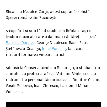
Elisabeta Neculce-Carțiș a fost soprană, solistă a
Operei române din București.
A copilărit și și-a făcut studiile la Brăila, oraș cu
tradiții muzicale care a dat mari cântăreți de operă:
Hariclea Darclee
, George Niculescu-Basu, Petre
Ștefănescu-Goangă,
Ionel Voineag
, fapt care a
înrâurit formarea viitoarei artiste.
Admisă la Conservatorul din București, a studiat arta
cântului cu profesoara Livia Vațianu-Vrăbiescu; au
îndrumat-o personalități artistice ca Dimitrie Cuclin,
Vasile Popovici, Ioan Chirescu, baritonul Mihail
Vulpescu.