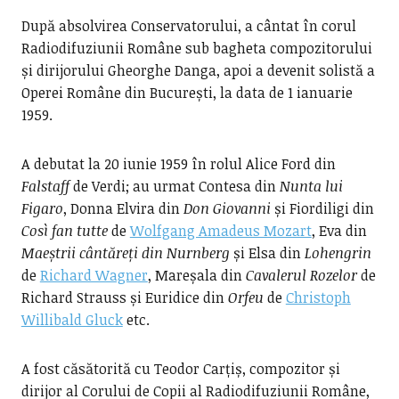
După absolvirea Conservatorului, a cântat în corul
Radiodifuziunii Române sub bagheta compozitorului
și dirijorului Gheorghe Danga, apoi a devenit solistă a
Operei Române din București, la data de 1 ianuarie
1959.
A debutat la 20 iunie 1959 în rolul Alice Ford din
Falstaff
de Verdi; au urmat Contesa din
Nunta lui
Figaro
, Donna Elvira din
Don Giovanni
și Fiordiligi din
Così fan tutte
de
Wolfgang Amadeus Mozart
, Eva din
Maeștrii cântăreți din Nurnberg
și Elsa din
Lohengrin
de
Richard Wagner
, Mareșala din
Cavalerul Rozelor
de
Richard Strauss și Euridice din
Orfeu
de
Christoph
Willibald Gluck
etc.
A fost căsătorită cu Teodor Carțiș, compozitor și
dirijor al Corului de Copii al Radiodifuziunii Române,