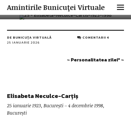
PERSONALITATEA ZILEI
ROMANIAN MUSIC
Amintirile Bunicuţei Virtuale
Elisabeta Neculce-Carțiș
DE
BUNICUŢA VIRTUALĂ
COMENTARII 4
25 IANUARIE 2026
~ Personalitatea zilei* ~
Elisabeta Neculce-Carțiș
25 ianuarie 1923, București – 4 decembrie 1998,
București