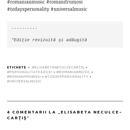
#romanianmusic #romanifrumosi
#todayspersonality #universalmusic
----------

*Ediție revizuită și adăugită
ETICHETE
#ELISABETANECULCECARȚIȘ
•
#PERSONALITATEAZILEI
•
#ROMANIANMUSIC
•
#ROMANIFRUMOSI
•
#TODAYSPERSONALITY
•
#UNIVERSALMUSIC
4 COMENTARII LA „
ELISABETA NECULCE-
CARȚIȘ
”