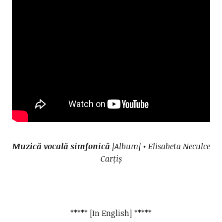
Muzică vocală simfonică
[Album] • Elisabeta Neculce
Carțiș
***** [In English] *****