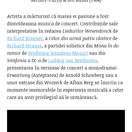
Neculce-Carțiș & Ion Buzea (1964)
Artista a mărturisit că marea ei pasiune a fost
dintotdeauna muzica de concert. Contribuțiile sale
interpretative în redarea
Liedurilor Wesendonck
de
Richard Wagner
, a
Celor din urmă patru cântece
de
Richard Strauss
, a partidei solistice din
Missa în do
minor
de
Wolfgang Amadeus Mozart
sau din
Simfonia a IX-a
de
Ludwig van Beethoven
,
prezentarea în versiune de concert a monodramei
Erwartung
(Așteptarea) de Arnold Schonberg sau a
unor extrase din
Wozzeck
de Alban Berg se înscriu ca
momente memorabile în experiența muzicală a celor
care au avut privilegiul să le urmărească.