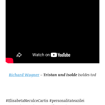
Richard Wagner
– Tristan und Isolde
Isoldes tod
#ElisabetaNeculceCartis #personalitateazilei