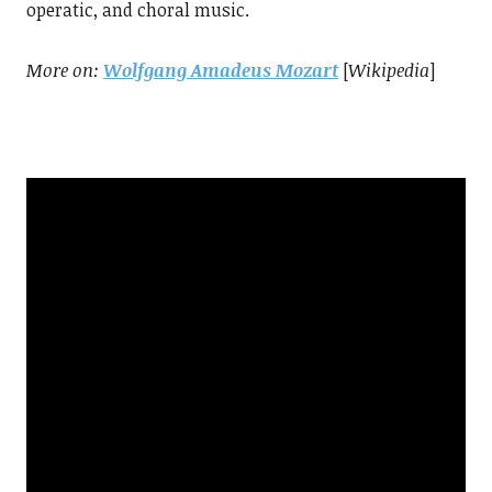
operatic, and choral music.
More on
:
Wolfgang Amadeus Mozart
[
Wikipedia
]