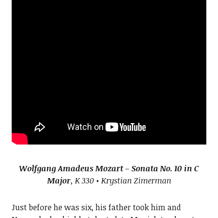
Wolfgang Amadeus Mozart – Sonata No. 10 in C
Major
, K 330 • Krystian Zimerman
Just before he was six, his father took him and