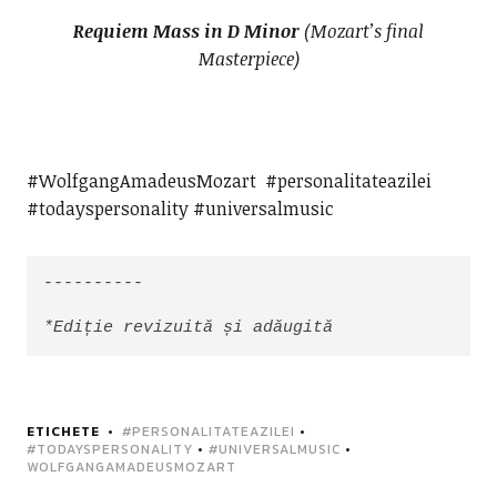
Requiem Mass in D Minor
(Mozart’s final
Masterpiece)
#WolfgangAmadeusMozart #personalitateazilei
#todayspersonality #universalmusic
----------

*Ediție revizuită și adăugită
ETICHETE
#PERSONALITATEAZILEI
•
#TODAYSPERSONALITY
•
#UNIVERSALMUSIC
•
WOLFGANGAMADEUSMOZART