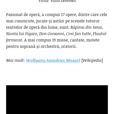
Violă: Yulia Devneka
Pasionat de operă, a compus 17 opere, dintre care cele
mai cunoscute, jucate și astăzi pe scenele tuturor
teatrelor de operă din lume, sunt:
Răpirea din Serai
,
Nunta lui Figaro
,
Don Giovanni
,
Cosi fan tutte
,
Flautul
fermecat
. A mai compus 19 misse, cantate, motete
pentru soprană și orchestră, oratorii.
Mai mult:
Wolfgang Amadeus Mozart
[
Wikipedia
]