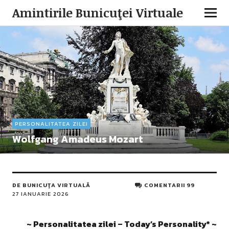
Amintirile Bunicuţei Virtuale
PERSONALITATEA ZILEI
Wolfgang Amadeus Mozart
DE
BUNICUŢA VIRTUALĂ
COMENTARII 99
27 IANUARIE 2026
~ Personalitatea zilei – Today’s Personality* ~