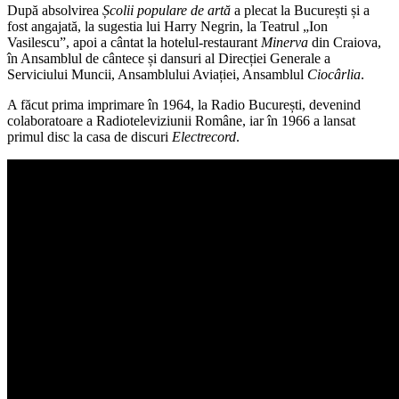
După absolvirea
Școlii populare de artă
a plecat la București și a
fost angajată, la sugestia lui Harry Negrin, la Teatrul „Ion
Vasilescu”, apoi a cântat la hotelul-restaurant
Minerva
din Craiova,
în Ansamblul de cântece și dansuri al Direcției Generale a
Serviciului Muncii, Ansamblului Aviației, Ansamblul
Ciocârlia
.
A făcut prima imprimare în 1964, la Radio București, devenind
colaboratoare a Radioteleviziunii Române, iar în 1966 a lansat
primul disc la casa de discuri
Electrecord
.