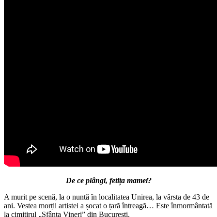
De ce plângi, fetița mamei?
A murit pe scenă, la o nuntă în localitatea Unirea, la vârsta de 43 de
ani. Vestea morții artistei a șocat o țară întreagă… Este înmormântată
la cimitirul „Sfânta Vineri” din București.