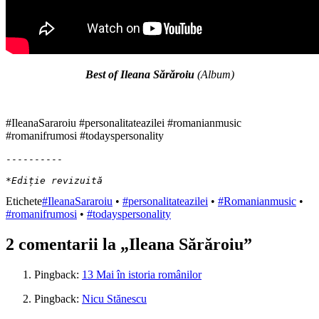
Best of Ileana Sărăroiu
(Album)
#IleanaSararoiu #personalitateazilei #romanianmusic
#romanifrumosi #todayspersonality
----------

*Ediție revizuită
Etichete
#IleanaSararoiu
•
#personalitateazilei
•
#Romanianmusic
•
#romanifrumosi
•
#todayspersonality
2 comentarii la „
Ileana Sărăroiu
”
Pingback:
13 Mai în istoria românilor
Pingback:
Nicu Stănescu