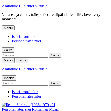
Amintirile Bunicuţei Virtuale
Viața e așa cum e, trăiește fiecare clipă! / Life is life, love every
moment!
Meniu
Istoria românilor
Personalitatea zilei
Caută
Caută
după:
Meniu
Caută
Amintirile Bunicuţei Virtuale
Închide
Caută
după:
Istoria românilor
Personalitatea zilei
Personalitatea zilei
Romanian Music