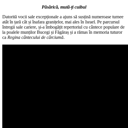
Păsărică, mută-ți cuibul
Datorită vocii sale excepționale a ajuns să susțină numeroase turnee
atât în țară cât și înafara granițelor, mai ales în Israel. Pe parcursul
întregii sale cariere, și-a îmbogățit repertoriul cu cântece populare de
la poalele munților Bucegi și Făgăraș și a rămas în memoria tuturor
ca
Regina cântecului de cârciumă
.