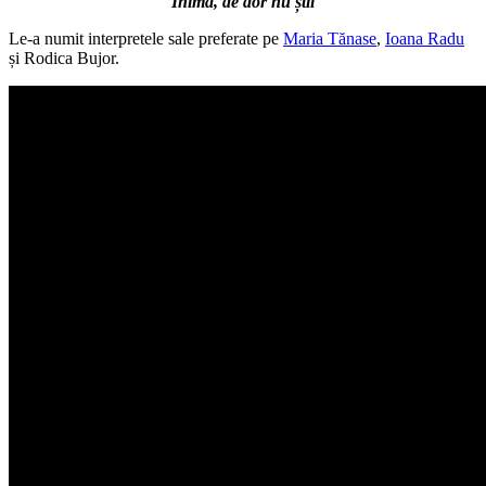
Inimă, de dor nu știi
Le-a numit interpretele sale preferate pe
Maria Tănase
,
Ioana Radu
și Rodica Bujor.