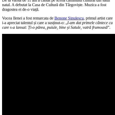
De la vârsta de 11 ani a cântat pe scena căminului cultural din satul
natal. A debutat la Casa de Cultură din Târgoviște. Muzica a fost
dragostea ei de-o viață.
Vocea Ilenei a fost remarcata de
Benone Sinulescu
, primul artist care
i-a apreciat talentul și care a susținut-o: „
I-am dat primele cântece cu
care s-a lansat: Ți-o părea, puiule, bine și Satule, vatră frumoasă
”.