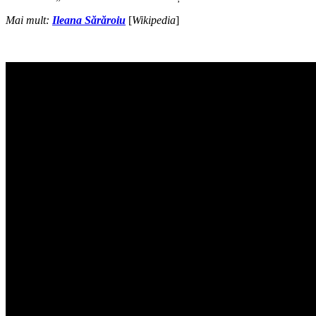
Mai mult:
Ileana Sărăroiu
[
Wikipedia
]