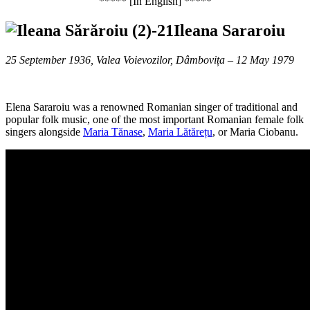
***** [In English] *****
Ileana Sararoiu
25 September 1936, Valea Voievozilor, Dâmbovița – 12 May 1979
Elena Sararoiu was a renowned Romanian singer of traditional and
popular folk music, one of the most important Romanian female folk
singers alongside
Maria Tănase
,
Maria Lătărețu
, or Maria Ciobanu.