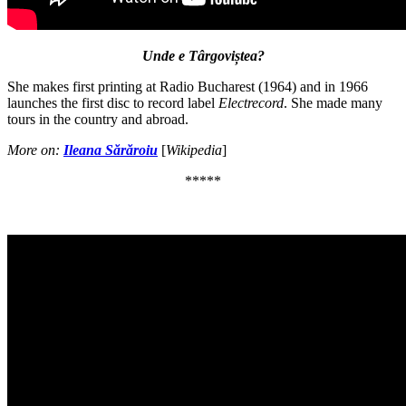
Unde e Târgoviștea?
She makes first printing at Radio Bucharest (1964) and in 1966
launches the first disc to record label
Electrecord
. She made many
tours in the country and abroad.
More on:
Ileana Sărăroiu
[
Wikipedia
]
*****