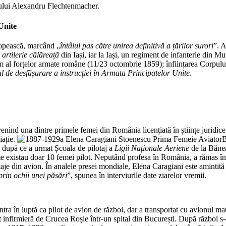
anului Alexandru Flechtenmacher.
Unite
topească, marcând „
întâiul pas către unirea definitivă a țărilor surori
”. A
 artilerie călăreață
din Iași, iar la Iași, un regiment de infanterie din M
al forțelor armate române (11/23 octombrie 1859); înființarea Corpului
l de desfășurare a instrucției în Armata Principatelor Unite
.
nind una dintre primele femei din România licențiată în științe juridice
iație.
B
, după ce a urmat Școala de pilotaj a
Ligii Naționale Aeriene
de la Bănea
 existau doar 10 femei pilot. Neputând profesa în România, a rămas în Fr
taje din avion. În analele presei mondiale, Elena Caragiani este amintită
prin ochii unei păsări
”, spunea în interviurile date ziarelor vremii.
tra în luptă ca pilot de avion de război, dar a transportat cu avionul mat
 infirmieră de Crucea Roșie într-un spital din București. După război s-a