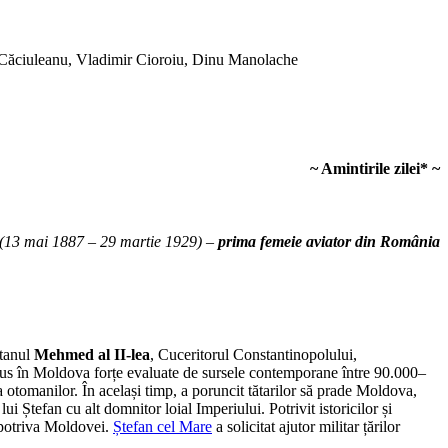
 Căciuleanu, Vladimir Cioroiu, Dinu Manolache
~ Amintirile zilei
*
~
(13 mai 1887 – 29 martie 1929) –
prima femeie aviator din România
ltanul
Mehmed al II-lea
, Cuceritorul Constantinopolului,
us în Moldova forțe evaluate de sursele contemporane între 90.000–
otomanilor. În același timp, a poruncit tătarilor să prade Moldova,
lui Ștefan cu alt domnitor loial Imperiului. Potrivit istoricilor și
împotriva Moldovei.
Ștefan cel Mare
a solicitat ajutor militar țărilor