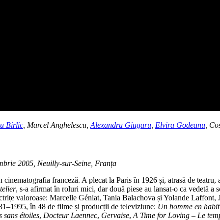
u Birlic
, Marcel Anghelescu,
Alexandru Giugaru
,
Elvira Godeanu
, Co
brie 2005, Neuilly-sur-Seine, Franța
n cinematografia franceză. A plecat la Paris în 1926 și, atrasă de teatru,
telier
, s-a afirmat în roluri mici, dar două piese au lansat-o ca vedetă a 
 actrițe valoroase: Marcelle Géniat, Tania Balachova și Yolande Laffont, 
931–1995, în 48 de filme și producții de televiziune:
Un homme en habit
 sans étoiles
,
Docteur Laennec
,
Gervaise
,
A Time for Loving – Le tem