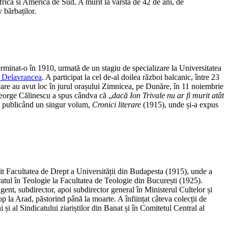
Africa si America de Sud. A murit la vârsta de 42 de ani, de
 bărbaților.
 terminat-o în 1910, urmată de un stagiu de specializare la Universitatea
 Delavrancea
. A participat la cel de-al doilea război balcanic, între 23
 care au avut loc în jurul orașului Zimnicea, pe Dunăre, în 11 noiembrie
r George Călinescu a spus cândva că „
dacă Ion Trivale nu ar fi murit atât
, publicând un singur volum,
Cronici literare
(1915), unde și-a expus
 Facultatea de Drept a Universității din Budapesta (1915), unde a
ratul în Teologie la Facultatea de Teologie din București (1925).
rigent, subdirector, apoi subdirector general în Ministerul Cultelor și
p la Arad, păstorind până la moarte. A înființat câteva colecții de
și al Sindicatului ziariștilor din Banat și în Comitetul Central al