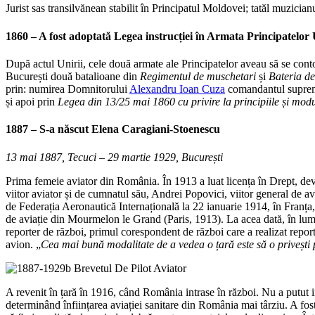
Jurist sas transilvănean stabilit în Principatul Moldovei; tatăl muzici
1860 – A fost adoptată Legea instrucției în Armata Principatelor 
După actul Unirii, cele două armate ale Principatelor aveau să se con
București două batalioane din
Regimentul de muschetari
și
Bateria de
prin: numirea Domnitorului
Alexandru Ioan Cuza
comandantul suprem 
și apoi prin
Legea din 13/25 mai 1860 cu privire la principiile și modu
1887 – S-a născut
Elena Caragiani-Stoenescu
13 mai 1887, Tecuci – 29 martie 1929, București
Prima femeie aviator din România. În 1913 a luat licența în Drept, deve
viitor aviator și de cumnatul său, Andrei Popovici, viitor general de av
de Federația Aeronautică Internațională la 22 ianuarie 1914, în Franța
de aviație din Mourmelon le Grand (Paris, 1913). La acea dată, în lume
reporter de război, primul corespondent de război care a realizat repor
avion. „
Cea mai bună modalitate de a vedea o țară este să o privești 
A revenit în țară în 1916, când România intrase în război. Nu a putut in
determinând înființarea aviației sanitare din România mai târziu. A fost