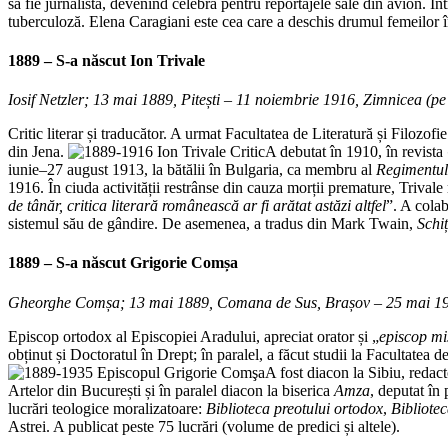
să fie jurnalistă, devenind celebră pentru reportajele sale din avion. Î
tuberculoză. Elena Caragiani este cea care a deschis drumul femeilor în
1889 – S-a născut
Ion Trivale
Iosif Netzler; 13 mai 1889, Pitești – 11 noiembrie 1916, Zimnicea (pe 
Critic literar și traducător. A urmat Facultatea de Literatură și Filozo
din Jena.
A debutat în 1910, în revista
iunie–27 august 1913, la bătălii în Bulgaria, ca membru al
Regimentul
1916. În ciuda activității restrânse din cauza morții premature, Trivale 
de tânăr, critica literară românească ar fi arătat astăzi altfel
”. A colab
sistemul său de gândire. De asemenea, a tradus din Mark Twain,
Schi
1889 – S-a născut
Grigorie Comșa
Gheorghe Comșa; 13 mai 1889, Comana de Sus, Brașov – 25 mai 1
Episcop ortodox al Episcopiei Aradului, apreciat orator și „
episcop mi
obținut și Doctoratul în Drept; în paralel, a făcut studii la Facultate
A fost diacon la Sibiu, redac
Artelor din București și în paralel diacon la biserica
Amza
, deputat în
lucrări teologice moralizatoare:
Biblioteca preotului ortodox
,
Bibliotec
Astrei. A publicat peste 75 lucrări (volume de predici și altele).