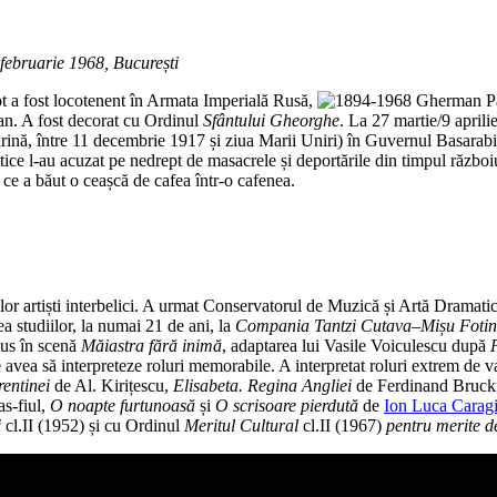
februarie 1968, București
 drept a fost locotenent în Armata Imperială Rusă,
gan. A fost decorat cu Ordinul
Sfântului Gheorghe
. La 27 martie/9 april
arină, între 11 decembrie 1917 și ziua Marii Uniri) în Guvernul Basarabi
ice l-au acuzat pe nedrept de masacrele și deportările din timpul război
 ce a băut o ceașcă de cafea într-o cafenea.
ilor artiști interbelici. A urmat Conservatorul de Muzică și Artă Dramatic
a studiilor, la numai 21 de ani, la
Compania Tantzi Cutava–Mișu Foti
pus în scenă
Măiastra fără inimă
, adaptarea lui Vasile Voiculescu după
vea să interpreteze roluri memorabile. A interpretat roluri extrem de var
rentinei
de Al. Kirițescu,
Elisabeta. Regina Angliei
de Ferdinand Bruckn
s-fiul,
O noapte furtunoasă
și
O scrisoare pierdută
de
Ion Luca Caragi
i
cl.II (1952) și cu Ordinul
Meritul Cultural
cl.II (1967)
pentru merite d