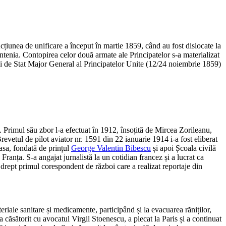
cțiunea de unificare a început în martie 1859, când au fost dislocate la
untenia. Contopirea celor două armate ale Principatelor s-a materializat
 de Stat Major General al Principatelor Unite (12/24 noiembrie 1859)
. Primul său zbor l-a efectuat în 1912, însoțită de Mircea Zorileanu,
revetul de pilot aviator nr. 1591 din 22 ianuarie 1914 i-a fost eliberat
sa, fondată de prințul
George Valentin Bibescu
și apoi Școala civilă
anța. S-a angajat jurnalistă la un cotidian francez și a lucrat ca
 drept primul corespondent de război care a realizat reportaje din
eriale sanitare și medicamente, participând și la evacuarea răniților,
 căsătorit cu avocatul Virgil Stoenescu, a plecat la Paris și a continuat