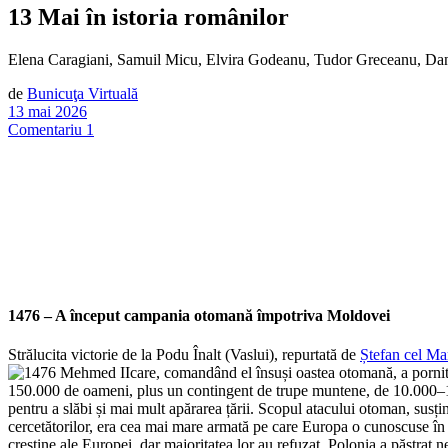
13 Mai în istoria românilor
Elena Caragiani, Samuil Micu, Elvira Godeanu, Tudor Greceanu, Dan
de
Bunicuţa Virtuală
13 mai 2026
Comentariu 1
1476 – A început campania otomană împotriva Moldovei
Strălucita victorie de la Podu Înalt (Vaslui), repurtată de
Ștefan cel Ma
care, comandând el însuși oastea otomană, a porni
150.000 de oameni, plus un contingent de trupe muntene, de 10.000–12.0
pentru a slăbi și mai mult apărarea țării. Scopul atacului otoman, susținut
cercetătorilor, era cea mai mare armată pe care Europa o cunoscuse în t
creștine ale Europei, dar majoritatea lor au refuzat. Polonia a păstrat n