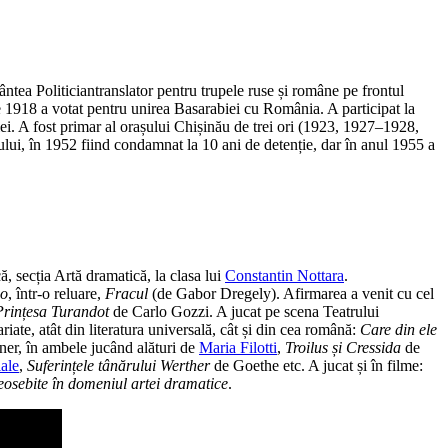
translator pentru trupele ruse și române pe frontul
ie 1918 a votat pentru unirea Basarabiei cu România. A participat la
ei. A fost primar al orașului Chișinău de trei ori (1923, 1927–1928,
ului, în 1952 fiind condamnat la 10 ani de detenție, dar în anul 1955 a
ă, secția Artă dramatică, la clasa lui
Constantin Nottara
.
no
, într-o reluare,
Fracul
(de Gabor Dregely). Afirmarea a venit cu cel
Prințesa Turandot
de Carlo Gozzi. A jucat pe scena Teatrului
iate, atât din literatura universală, cât și din cea română:
Care din ele
er, în ambele jucând alături de
Maria Filotti
,
Troilus și Cressida
de
ale
,
Suferințele tânărului Werther
de Goethe etc. A jucat și în filme:
eosebite în domeniul artei dramatice
.