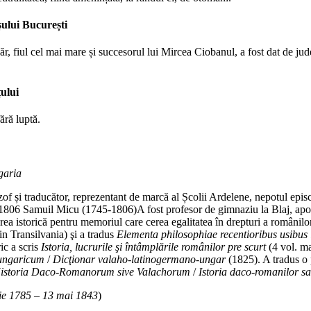
șului București
, fiul cel mai mare și succesorul lui Mircea Ciobanul, a fost dat de jud
ului
ără luptă.
garia
ilozof și traducător, reprezentant de marcă al Școlii Ardelene, nepotul epi
A fost profesor de gimnaziu la Blaj, apo
rea istorică pentru memoriul care cerea egalitatea în drepturi a românilo
din Transilvania) şi a tradus
Elementa philosophiae recentioribus usibus i
ic a scris
Istoria, lucrurile şi întâmplările românilor pre scurt
(4 vol. ma
hungaricum
/
Dicţionar valaho-latinogermano-ungar
(1825). A tradus o 
istoria Daco-Romanorum sive Valachorum
/
Istoria daco-romanilor sa
ie 1785 – 13 mai 1843
)