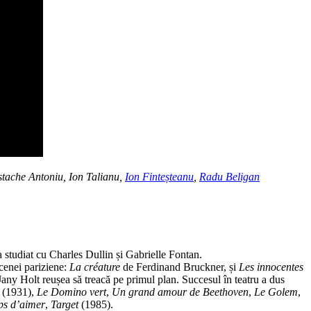
stache Antoniu, Ion Talianu,
Ion Finteșteanu
,
Radu Beligan
 a studiat cu Charles Dullin și Gabrielle Fontan.
scenei pariziene:
La créature
de Ferdinand Bruckner, și
Les innocentes
Jany Holt reușea să treacă pe primul plan. Succesul în teatru a dus
(1931),
Le Domino vert
,
Un grand amour de Beethoven
,
Le Golem
,
ps d’aimer
,
Target
(1985).