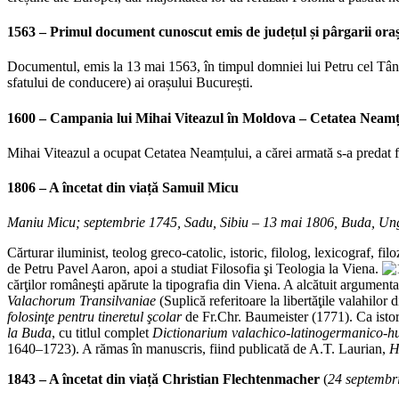
1563 – Primul document cunoscut emis de județul și pârgarii ora
Documentul, emis la 13 mai 1563, în timpul domniei lui Petru cel Tânăr
sfatului de conducere) ai orașului București.
1600 – Campania lui Mihai Viteazul în Moldova – Cetatea Neamț
Mihai Viteazul a ocupat Cetatea Neamțului, a cărei armată s-a predat f
1806 – A încetat din viață Samuil Micu
Maniu Micu; septembrie 1745, Sadu, Sibiu – 13 mai 1806, Buda, Un
Cărturar iluminist, teolog greco-catolic, istoric, filolog, lexicograf, f
de Petru Pavel Aaron, apoi a studiat Filosofia şi Teologia la Viena.
cărţilor româneşti apărute la tipografia din Viena. A alcătuit argumenta
Valachorum Transilvaniae
(Suplică referitoare la libertăţile valahilor 
folosinţe pentru tineretul şcolar
de Fr.Chr. Baumeister (1771). Ca istor
la Buda
, cu titlul complet
Dictionarium valachico-latinogermanico-
1640–1723). A rămas în manuscris, fiind publicată de A.T. Laurian,
H
1843 – A încetat din viață Christian Flechtenmacher
(
24 septembr