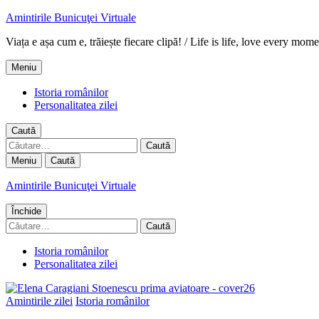
Amintirile Bunicuţei Virtuale
Viața e așa cum e, trăiește fiecare clipă! / Life is life, love every mome
Meniu
Istoria românilor
Personalitatea zilei
Caută
Caută
după:
Meniu
Caută
Amintirile Bunicuţei Virtuale
Închide
Caută
după:
Istoria românilor
Personalitatea zilei
Amintirile zilei
Istoria românilor