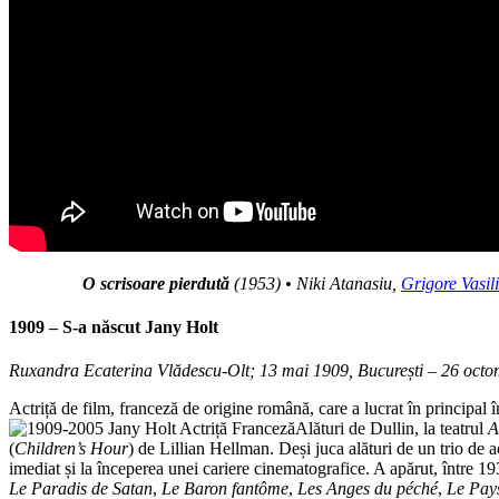
O scrisoare pierdută
(1953) • Niki Atanasiu,
Grigore Vasili
1909 – S-a născut
Jany Holt
Ruxandra Ecaterina Vlădescu-Olt; 13 mai 1909, București – 26 octom
Actriță de film, franceză de origine română, care a lucrat în principal î
Alături de Dullin, la teatrul
A
(
Children’s Hour
) de Lillian Hellman. Deși juca alături de un trio de
imediat și la începerea unei cariere cinematografice. A apărut, între 1
Le Paradis de Satan
,
Le Baron fantôme
,
Les Anges du péché
,
Le Pays