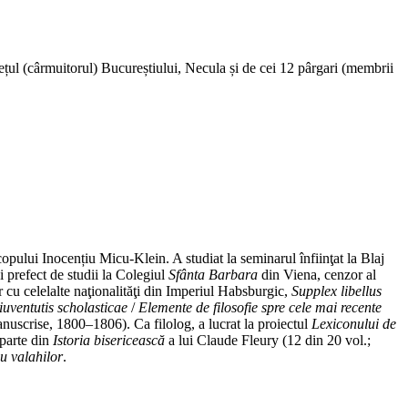
ețul (cârmuitorul) Bucureștiului, Necula și de cei 12 pârgari (membrii
scopului Inocențiu Micu-Klein. A studiat la seminarul înfiinţat la Blaj
i prefect de studii la Colegiul
Sfânta Barbara
din Viena, cenzor al
r cu celelalte naţionalităţi din Imperiul Habsburgic,
Supplex libellus
uventutis scholasticae
/
Elemente de filosofie spre cele mai recente
nuscrise, 1800–1806). Ca filolog, a lucrat la proiectul
Lexiconului de
parte din
Istoria bisericească
a lui Claude Fleury (12 din 20 vol.;
u valahilor
.