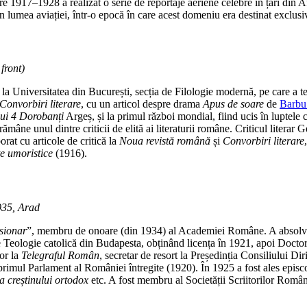
ntre 1917–1928 a realizat o serie de reportaje aeriene celebre în țări din 
 lumea aviației, într-o epocă în care acest domeniu era destinat exclusiv
front)
fie la Universitatea din București, secția de Filologie modernă, pe care a
Convorbiri literare
, cu un articol despre drama
Apus de soare
de
Barbu
ui 4 Dorobanți
Argeș, și la primul război mondial, fiind ucis în luptele
rămâne unul dintre criticii de elită ai literaturii române. Criticul litera
orat cu articole de critică la
Noua revistă română
și
Convorbiri literare
țe umoristice
(1916).
935, Arad
sionar
”, membru de onoare (din 1934) al Academiei Române. A absolvit
a de Teologie catolică din Budapesta, obținând licența în 1921, apoi Docto
tor la
Telegraful Român
, secretar de resort la Președinția Consiliului Di
 primul Parlament al României întregite (1920). În 1925 a fost ales episco
a creștinului ortodox
etc. A fost membru al Societății Scriitorilor Români 