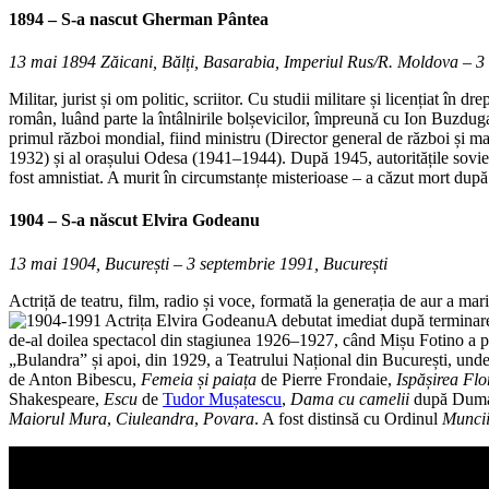
1894 – S-a nascut
Gherman Pântea
13 mai 1894 Zăicani, Bălți, Basarabia, Imperiul Rus/R. Moldova – 3 
Militar, jurist și om politic, scriitor. Cu studii militare și licențiat în
român, luând parte la întâlnirile bolșevicilor, împreună cu Ion Buzdu
primul război mondial, fiind ministru (Director general de război și m
1932) și al orașului Odesa (1941–1944). După 1945, autoritățile soviet
fost amnistiat. A murit în circumstanțe misterioase – a căzut mort după
1904 – S-a născut
Elvira Godeanu
13 mai 1904, București – 3 septembrie 1991, București
Actriță de teatru, film, radio și voce, formată la generația de aur a mar
A debutat imediat după terminare
de-al doilea spectacol din stagiunea 1926–1927, când Mișu Fotino a 
„Bulandra” și apoi, din 1929, a Teatrului Național din București, unde a
de Anton Bibescu,
Femeia și paiața
de Pierre Frondaie,
Ispășirea Flo
Shakespeare,
Escu
de
Tudor Mușatescu
,
Dama cu camelii
după Duma
Maiorul Mura
,
Ciuleandra
,
Povara
. A fost distinsă cu Ordinul
Munci