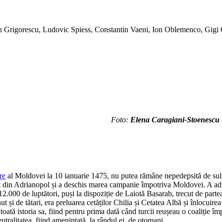
 Grigorescu, Ludovic Spiess, Constantin Vaeni, Ion Oblemenco, Gigi
Foto:
Elena Caragiani-Stoenescu
re
al Moldovei la 10 ianuarie 1475, nu putea rămâne nepedepsită de su
t din Adrianopol și a deschis marea campanie împotriva Moldovei. A ad
00 de luptători, puși la dispoziție de Laiotă Basarab, trecut de partea 
 și de tătari, era preluarea cetăților Chilia și Cetatea Albă și înlocuirea 
oată istoria sa, fiind pentru prima dată când turcii reușeau o coaliție 
eutralitatea, fiind amenințată, la rândul ei, de otomani.