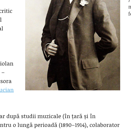
m
critic
f
l
al
riolan
 –
 sora
ucian
ar după studii muzicale (în țară și în
entru o lungă perioadă (1890–1914), colaborator