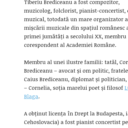
Tiberiu Brediceanu a fost compozitor,
muzicolog, folclorist, pianist-concertist, 
muzical, totodată un mare organizator a
mișcării muzicale din spațiul românesc 
primei jumătăți a secolului XX, membru
corespondent al Academiei Române.
Membru al unei ilustre familii: tatăl, Co
Brediceanu – avocat și om politic, fratele
Caius Brediceanu, diplomat și politician,
– Cornelia, soția marelui poet și filosof
L
Blaga
.
A obținut licența în Drept la Budapesta, i
Cehoslovacia) a fost pianist concertist p