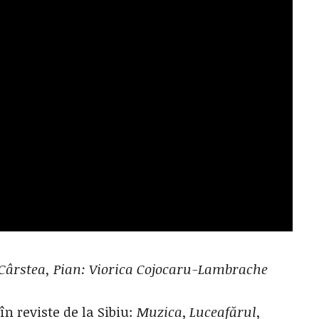
Cârstea, Pian: Viorica Cojocaru-Lambrache
 în reviste de la Sibiu:
Muzica
,
Luceafărul
,