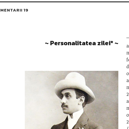
MENTARII 19
~ Personalitatea zilei* ~
a
m
f
d
o
a
m
2
a
m
o
2