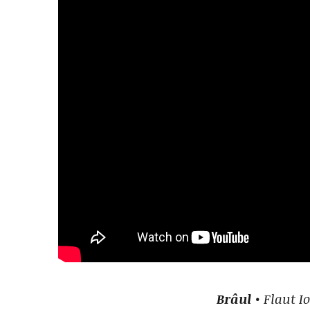
Brâul
• Flaut I