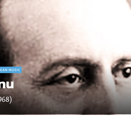
IAN MUSIC
anu
968)