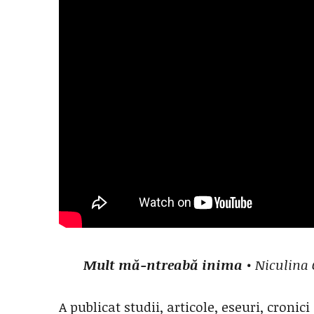
Mult mă-ntreabă inima
• Niculina 
A publicat studii, articole, eseuri, cronici