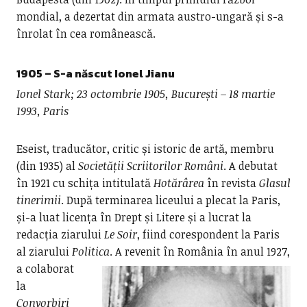
mondial, a dezertat din armata austro-ungară și s-a
înrolat în cea românească.
1905 – S-a născut
Ionel Jianu
Ionel Stark; 23 octombrie 1905, București – 18 martie
1993, Paris
Eseist, traducător, critic și istoric de artă, membru
(din 1935) al
Societății Scriitorilor Români
. A debutat
în 1921 cu schița intitulată
Hotărârea
în revista
Glasul
tinerimii
. După terminarea liceului a plecat la Paris,
și-a luat licența în Drept și Litere și a lucrat la
redacția ziarului
Le Soir
, fiind corespondent la Paris
al ziarului
Politica
.
A revenit în România în anul 1927,
a colaborat
la
Convorbiri