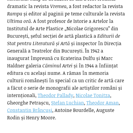
dramatic la revista
Vremea
, a fost redactor la revista
Rampa
și editor al paginii pe teme culturale la revista
Ultima oră
. A fost profesor de Istorie a Artelor la
Institutul de Arte Plastice „Nicolae Grigorescu” din
București, șeful secției de artă plastică a
Editurii de
Stat pentru Literatură și Artă
și inspector în Direcția
Generală a Teatrelor din București. În 1942 a
inaugurat împreună cu Ecaterina Dulfu și Marc
Haldner galeria
Căminul Artei
și în 1944 a înființat
editura cu același nume. A rămas în memoria
culturii românești în special ca un critic de artă care
a făcut o serie de monografii ale artiștilor români și
internționali,
Theodor Pallady
,
Nicolae Tonitza
,
Gheorghe Petrașcu,
Ștefan Luchian
,
Theodor Aman
,
Constantin Brâncuși
, Antoine Bourdelle, Auguste
Rodin și Henry Moore.