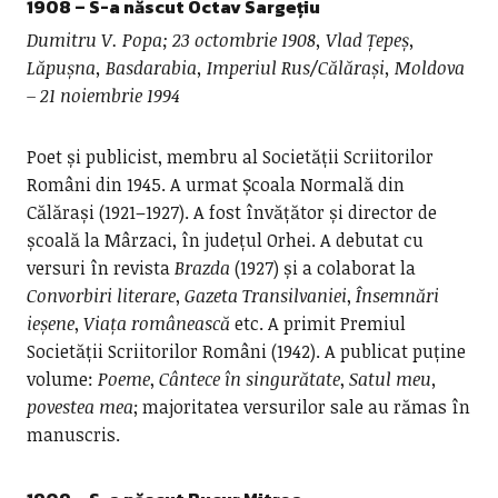
1908 – S-a născut Octav Sargețiu
Dumitru V. Popa; 23 octombrie 1908, Vlad Țepeș,
Lăpușna, Basdarabia, Imperiul Rus/Călărași, Moldova
– 21 noiembrie 1994
Poet și publicist, membru al Societății Scriitorilor
Români din 1945. A urmat Școala Normală din
Călărași (1921–1927). A fost învățător și director de
școală la Mârzaci, în județul Orhei. A debutat cu
versuri în revista
Brazda
(1927) și a colaborat la
Convorbiri literare
,
Gazeta Transilvaniei
,
Însemnări
ieșene
,
Viața românească
etc. A primit Premiul
Societății Scriitorilor Români (1942). A publicat puține
volume:
Poeme
,
Cântece în singurătate
,
Satul meu,
povestea mea
; majoritatea versurilor sale au rămas în
manuscris.