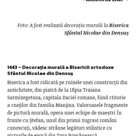
Foto:
A fost realizată decorația murală la
Biserica
Sfântul Nicolae din Densuș
1443 – D
ecorația murală a Bisericii ortodoxe
Sfântul Nicolae din Densuș
Biserica a fost ridicată pe ruinele unei construcții din
antichitate, din piatră de la Ulpia Traiana
Sarmizegetusa, capitala Daciei romane, fiind ctitorie
a cnejilor din familia Manjina. Valoroasele fragmente
de pictură murală, opera unei echipe de maeștri în
frunte cu Ștefan, unul din primii zugravi români
cunoscuți, vădesc strânse legături stilistice cu
picturile de epocă din Țara Românească.