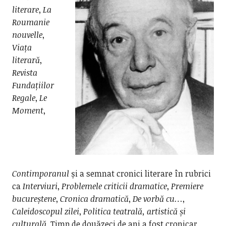
literare
,
La
Roumanie
nouvelle
,
Viața
literară
,
Revista
Fundațiilor
Regale
,
Le
Moment
,
Contimporanul
și a semnat cronici literare în rubrici
ca
Interviuri
,
Problemele criticii dramatice
,
Premiere
bucureștene
,
Cronica dramatică
,
De vorbă cu…
,
Caleidoscopul zilei
,
Politica teatrală, artistică și
culturală
. Timp de douăzeci de ani a fost cronicar