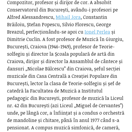
Compozitor, profesor și dirijor de cor. A absolvit
Conservatorul din București, avându-i profesori pe
Alfred Alessandrescu,
Mihail Jora
, Constantin
Brăiloiu, Ștefan Popescu, Silvio Florescu, George
Breazul, perfecționându-se apoi cu
Ionel Perlea
și
Dimitrie Cuclin. A fost profesor de Muzică în Giurgiu,
București, Craiova (1946-1949), profesor de Teorie-
solfegiu și director la Școala populară de artă din
Craiova, dirijor și director la Ansamblul de cântece și
dansuri „Nicolae Bălcescu” din Craiova, șeful secției
muzicale din Casa Centrală a Creației Populare din
București, lector la clasa de Teorie-solfegiu și șef de
catedră la Facultatea de Muzică a Institutul
pedagogic din București, profesor de muzică la Liceul
nr. 42 din București (azi Liceul „Miguel de Cervantes”)
unde, pe lângă cor, a înființat și a condus o orchestră
de mandoline și chitare, până în anul 1977 când s-a
pensionat. A compus muzică simfonică, de cameră,