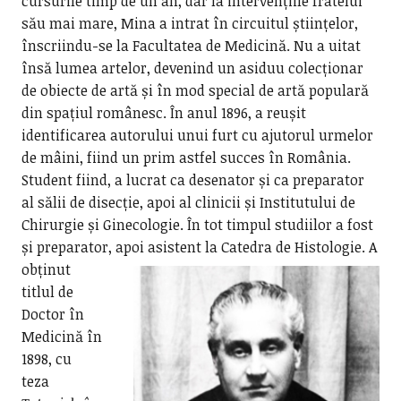
cursurile timp de un an, dar la intervențiile fratelui
său mai mare, Mina a intrat în circuitul științelor,
înscriindu-se la Facultatea de Medicină. Nu a uitat
însă lumea artelor, devenind un asiduu colecționar
de obiecte de artă și în mod special de artă populară
din spațiul românesc. În anul 1896, a reușit
identificarea autorului unui furt cu ajutorul urmelor
de mâini, fiind un prim astfel succes în România.
Student fiind, a lucrat ca desenator și ca preparator
al sălii de disecție, apoi al clinicii și Institutului de
Chirurgie și Ginecologie. În tot timpul studiilor a fost
și preparator, apoi asistent la Catedra de Histologie.
A
obținut
titlul de
Doctor în
Medicină în
1898, cu
teza