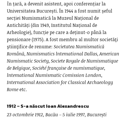
în țară, a devenit asistent, apoi conferențiar la
Universitatea București. În 1944 a fost numit șeful
secției Numismatică la Muzeul Național de
Antichități (din 1949, Institutul Național de
Arheologie), funcție pe care a deținut-o până la
pensionare (1975). A fost membru al multor societăţi
ştiinţifice de renume:
Societatea Numismatică
Română
,
Numismatics lntemational Dallas
,
American
Numismatic Society
,
Societe Royale de Numismatique
de Belgique
,
Société française de numismatique
,
lntemational Numismatic Comission London
,
International Association for Classical Archaeology
Rome
etc.
1912
– S-a născut Ioan Alexandrescu
23 octombrie 1912, Bacău – 5 iulie 1997, București