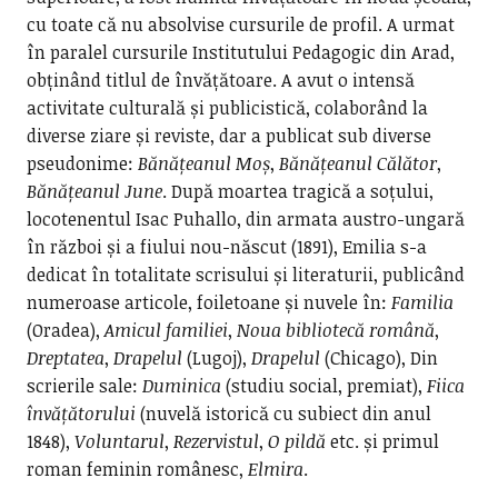
cu toate că nu absolvise cursurile de profil. A urmat
în paralel cursurile Institutului Pedagogic din Arad,
obținând titlul de învățătoare. A avut o intensă
activitate culturală și publicistică, colaborând la
diverse ziare și reviste, dar a publicat sub diverse
pseudonime:
Bănățeanul Moș
,
Bănățeanul Călător
,
Bănățeanul June
. După moartea tragică a soțului,
locotenentul Isac Puhallo, din armata austro-ungară
în război și a fiului nou-născut (1891), Emilia s-a
dedicat în totalitate scrisului și literaturii, publicând
numeroase articole, foiletoane și nuvele în:
Familia
(Oradea),
Amicul familiei
,
Noua bibliotecă română
,
Dreptatea
,
Drapelul
(Lugoj),
Drapelul
(Chicago), Din
scrierile sale:
Duminica
(studiu social, premiat),
Fiica
învățătorului
(nuvelă istorică cu subiect din anul
1848),
Voluntarul
,
Rezervistul
,
O pildă
etc. și primul
roman feminin românesc,
Elmira
.