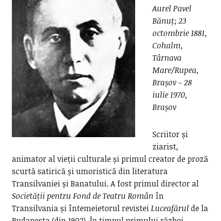
Aurel Pavel
Bănuț; 23
octombrie 1881,
Cohalm,
Târnava
Mare/Rupea,
Brașov – 28
iulie 1970,
Brașov
Scriitor și
ziarist,
animator al vieții culturale și primul creator de proză
scurtă satirică și umoristică din literatura
Transilvaniei și Banatului. A fost primul director al
Societății pentru Fond de Teatru Român
în
Transilvania și întemeietorul revistei
Luceafărul
de la
Budapesta (din 1902). În timpul primului război