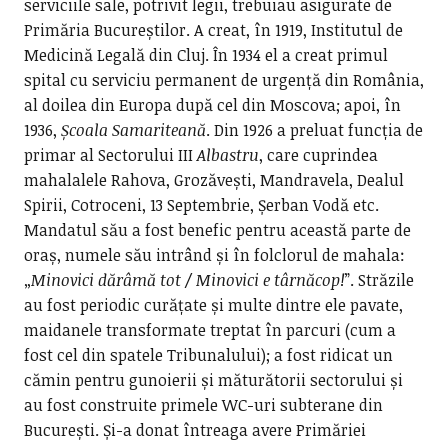
serviciile sale, potrivit legii, trebuiau asigurate de
Primăria Bucureștilor. A creat, în 1919, Institutul de
Medicină Legală din Cluj. În 1934 el a creat primul
spital cu serviciu permanent de urgență din România,
al doilea din Europa după cel din Moscova; apoi, în
1936,
Școala Samariteană
. Din 1926 a preluat funcția de
primar al Sectorului III
Albastru
, care cuprindea
mahalalele Rahova, Grozăvești, Mandravela, Dealul
Spirii, Cotroceni, 13 Septembrie, Șerban Vodă etc.
Mandatul său a fost benefic pentru această parte de
oraș, numele său intrând și în folclorul de mahala:
„
Minovici dărâmă tot / Minovici e târnăcop!
”. Străzile
au fost periodic curățate și multe dintre ele pavate,
maidanele transformate treptat în parcuri (cum a
fost cel din spatele Tribunalului); a fost ridicat un
cămin pentru gunoierii și măturătorii sectorului și
au fost construite primele WC-uri subterane din
București. Și-a donat întreaga avere Primăriei