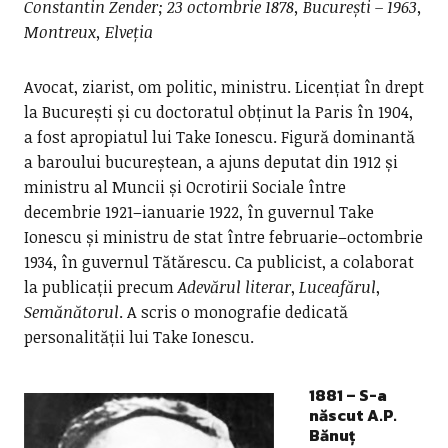
Constantin Zender; 23 octombrie 1878, București – 1963,
Montreux, Elveția
Avocat, ziarist, om politic, ministru. Licențiat în drept
la București și cu doctoratul obținut la Paris în 1904,
a fost apropiatul lui Take Ionescu. Figură dominantă
a baroului bucureștean, a ajuns deputat din 1912 și
ministru al Muncii și Ocrotirii Sociale între
decembrie 1921–ianuarie 1922, în guvernul Take
Ionescu și ministru de stat între februarie–octombrie
1934, în guvernul Tătărescu. Ca publicist, a colaborat
la publicații precum
Adevărul literar
,
Luceafărul
,
Semănătorul
. A scris o monografie dedicată
personalității lui Take Ionescu.
1881 – S-a
născut A.P.
Bănuț