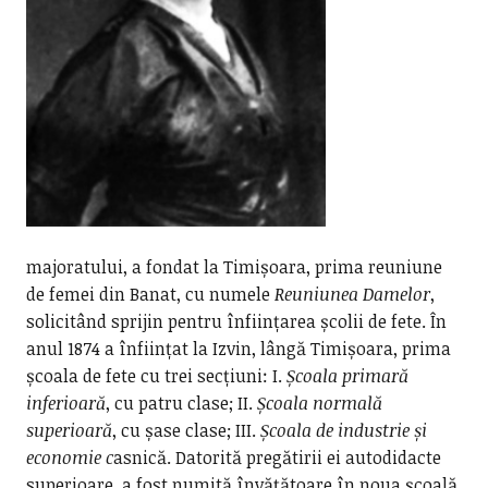
majoratului, a fondat la Timișoara, prima reuniune
de femei din Banat, cu numele
Reuniunea Damelor
,
solicitând sprijin pentru înființarea școlii de fete. În
anul 1874 a înființat la Izvin, lângă Timișoara, prima
școala de fete cu trei secțiuni: I.
Școala primară
inferioară
, cu patru clase; II.
Școala normală
superioară
, cu șase clase; III.
Școala de industrie și
economie c
asnică. Datorită pregătirii ei autodidacte
superioare, a fost numită învățătoare în noua școală,