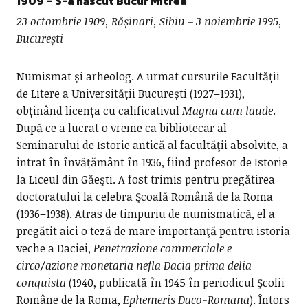
1909
– S-a născut
Bucur Mitrea
23 octombrie 1909, Rășinari, Sibiu – 3 noiembrie 1995,
București
Numismat și arheolog. A urmat cursurile Facultății
de Litere a Universității București (1927–1931),
obținând licența cu calificativul
Magna cum laude
.
După ce a lucrat o vreme ca bibliotecar al
Seminarului de Istorie antică al facultăţii absolvite, a
intrat în învățământ în 1936, fiind profesor de Istorie
la Liceul din Găeşti. A fost trimis pentru pregătirea
doctoratului la celebra Şcoală Română de la Roma
(1936–1938). Atras de timpuriu de numismatică, el a
pregătit aici o teză de mare importanţă pentru istoria
veche a Daciei,
Penetrazione commerciale e
circo/azione monetaria nefla Dacia prima delia
conquista
(1940, publicată în 1945 în periodicul Şcolii
Române de la Roma,
Ephemeris Daco-Romana
). Întors