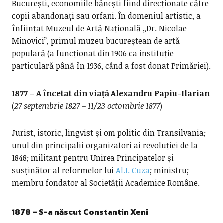
București, economiile bănești fiind direcționate către
copii abandonați sau orfani. În domeniul artistic, a
înființat Muzeul de Artă Națională „Dr. Nicolae
Minovici”, primul muzeu bucureștean de artă
populară (a funcționat din 1906 ca instituție
particulară până în 1936, când a fost donat Primăriei).
1877 – A încetat din viață Alexandru Papiu-Ilarian
(
27 septembrie 1827 – 11/23 octombrie 1877
)
Jurist, istoric, lingvist și om politic din Transilvania;
unul din principalii organizatori ai revoluției de la
1848; militant pentru Unirea Principatelor și
susținător al reformelor lui
Al.I. Cuza
; ministru;
membru fondator al Societății Academice Române.
1878 – S-a născut Constantin Xeni