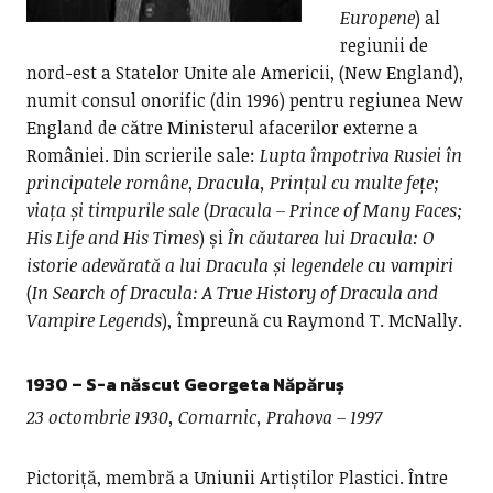
Europene
) al
regiunii de
nord-est a Statelor Unite ale Americii, (New England),
numit consul onorific (din 1996) pentru regiunea New
England de către Ministerul afacerilor externe a
României. Din scrierile sale:
Lupta împotriva Rusiei în
principatele române
,
Dracula, Prințul cu multe fețe;
viața și timpurile sale
(
Dracula – Prince of Many Faces;
His Life and His Times
) și
În căutarea lui Dracula: O
istorie adevărată a lui Dracula și legendele cu vampiri
(
In Search of Dracula: A True History of Dracula and
Vampire Legends
), împreună cu Raymond T. McNally.
1930 – S-a născut
Georgeta Năpăruș
23 octombrie 1930, Comarnic, Prahova – 1997
Pictoriță, membră a Uniunii Artiștilor Plastici. Între