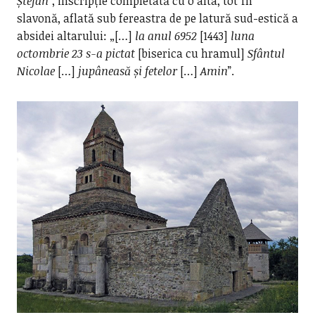
Ștefan
”, inscripție completată cu o alta, tot în
slavonă, aflată sub fereastra de pe latură sud-estică a
absidei altarului: „[…]
la anul 6952
[1443]
luna
octombrie 23 s-a pictat
[biserica cu hramul]
Sfântul
Nicolae
[…]
jupâneasă și fetelor
[…]
Amin
”.