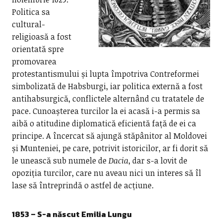
Politica sa
cultural-
religioasă a fost
orientată spre
promovarea
protestantismului și lupta împotriva Contreformei
simbolizată de Habsburgi, iar politica externă a fost
antihabsurgică, conflictele alternând cu tratatele de
pace. Cunoașterea turcilor la ei acasă i-a permis sa
aibă o atitudine diplomatică eficientă față de ei ca
principe. A încercat să ajungă stăpânitor al Moldovei
și Munteniei, pe care, potrivit istoricilor, ar fi dorit să
le unească sub numele de
Dacia
, dar s-a lovit de
opoziția turcilor, care nu aveau nici un interes să îl
lase să întreprindă o astfel de acțiune.
1853 – S-a născut
Emilia Lungu