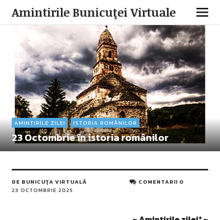
Amintirile Bunicuţei Virtuale
AMINTIRILE ZILEI
ISTORIA ROMÂNILOR
23 Octombrie în istoria românilor
DE
BUNICUŢA VIRTUALĂ
COMENTARII 0
23 OCTOMBRIE 2025
~ Amintirile zilei
*
~