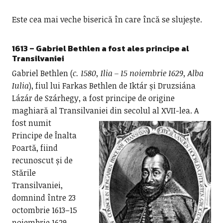
Este cea mai veche biserică în care încă se slujește.
1613 –
Gabriel Bethlen a fost ales principe al
Transilvaniei
Gabriel Bethlen (
c. 1580, Ilia – 15 noiembrie 1629, Alba
Iulia
), fiul lui Farkas Bethlen de Iktár și Druzsiána
Lázár de Szárhegy, a fost principe de origine
maghiară al Transilvaniei din secolul al XVII-lea.
A
fost numit
Principe de Înalta
Poartă, fiind
recunoscut și de
Stările
Transilvaniei,
domnind între 23
octombrie 1613–15
noiembrie 1629.