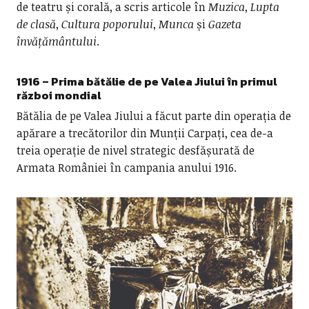
de teatru și corală, a scris articole în
Muzica
,
Lupta
de
clasă
,
Cultura poporului
,
Munca
și
Gazeta
învățământului
.
1916 –
Prima bătălie de pe Valea Jiului în primul
război mondial
Bătălia de pe Valea Jiului a făcut parte din operația de
apărare a trecătorilor din Munții Carpați, cea de-a
treia operație de nivel strategic desfășurată de
Armata României în campania anului 1916.