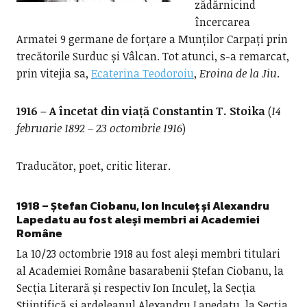
zădărnicind
încercarea
Armatei 9 germane de forțare a Munților Carpați prin
trecătorile Surduc și Vâlcan. Tot atunci, s-a remarcat,
prin vitejia sa,
Ecaterina Teodoroiu
,
Eroina de la Jiu
.
1916 – A încetat din viață Constantin T. Stoika
(
14
februarie 1892 – 23 octombrie 1916
)
Traducător, poet, critic literar.
1918 –
Ștefan Ciobanu, Ion Inculeț și Alexandru
Lapedatu au fost aleși membri ai Academiei
Române
La 10/23 octombrie 1918 au fost aleși membri titulari
al Academiei Române basarabenii Ștefan Ciobanu, la
Secția Literară și respectiv Ion Inculeț, la Secția
Științifică și ardeleanul Alexandru Lapedatu, la Secția