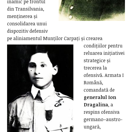
inamic pe frontul
din Transilvania,
menținerea și
consolidarea unui
dispozitiv defensiv
pe aliniamentul Munților Carpați
și crearea
condițiilor pentru
reluarea inițiativei
strategice și
trecerea la
ofensivă. Armata I
Română,
comandată de
generalul Ion
Dragalina
, a
respins ofensiva
germano–austro-
ungară,