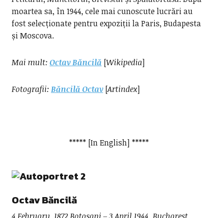
moartea sa, în 1944, cele mai cunoscute lucrări au
fost selecționate pentru expoziții la Paris, Budapesta
și Moscova.
Mai mult:
Octav Băncilă
[
Wikipedia
]
Fotografii:
Băncilă Octav
[
Artindex
]
***** [In English] *****
Octav Băncilă
4 February, 1872 Botosani – 3 April 1944, Bucharest