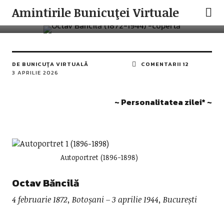
PERSONALITATEA ZILEI
ROMANIAN VISUAL ART
Amintirile Bunicuţei Virtuale
Octav Băncilă
DE
BUNICUŢA VIRTUALĂ
COMENTARII 12
3 APRILIE 2026
~ Personalitatea zilei* ~
Autoportret (1896-1898)
Octav Băncilă
4 februarie 1872, Botoșani – 3 aprilie 1944, București