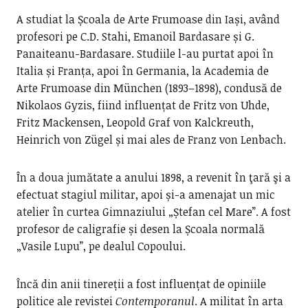
A studiat la Școala de Arte Frumoase din Iași, având
profesori pe C.D. Stahi, Emanoil Bardasare și G.
Panaiteanu-Bardasare. Studiile l-au purtat apoi în
Italia și Franța, apoi în Germania, la Academia de
Arte Frumoase din München (1893–1898), condusă de
Nikolaos Gyzis, fiind influențat de Fritz von Uhde,
Fritz Mackensen, Leopold Graf von Kalckreuth,
Heinrich von Zügel și mai ales de Franz von Lenbach.
În a doua jumătate a anului 1898, a revenit în ţară şi a
efectuat stagiul militar, apoi și-a amenajat un mic
atelier în curtea Gimnaziului „Ștefan cel Mare”. A fost
profesor de caligrafie și desen la Școala normală
„Vasile Lupu”, pe dealul Copoului.
Încă din anii tinereții a fost influențat de opiniile
politice ale revistei
Contemporanul
. A militat în arta