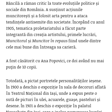
Băncilă a rămas critic la toate evoluțiile politice și
sociale din România. A susținut acțiunile
muncitorești și a folosit arta pentru a ataca
tendințele antisemite din societate. Începând cu anul
1905, tematica proletariatului a făcut parte
integrantă din creația artistului, primele lucrări,
Muncitorul
și
Muncitor în repaus
fiind unele dintre
cele mai bune din întreaga sa carieră.
A fost căsătorit cu Ana Popovici, ce doi având nu mai
puţin de 10 copii.
Totodată, a pictat portretele personalităților ieșene.
În 1900 a deschis o expoziție în sala de decoruri aflată
în Teatrul Național din Iași, unde a expus peste o
sută de picturi în ulei, acuarele, guașe, pasteluri și
desene. În 1901 a deschis o expoziție în palatul