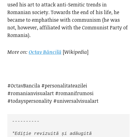
used his art to attack anti-Semitic trends in
Romanian society. Towards the end of his life, he
became to emphathise with communism (he was
not, however, affiliated with the Communist Party of
Romania).
More on:
Octav Băncilă
[
Wikipedia
]
#OctavBancila #personalitateazilei
#romanianvisualart #romanifrumosi
#todayspersonality #universalvisualart
----------

*Ediție revizuită și adăugită