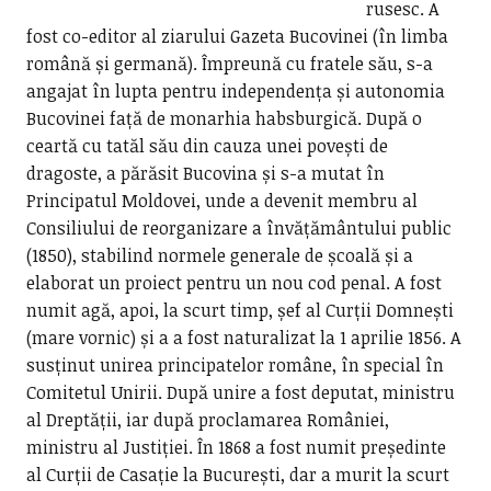
rusesc. A
fost co-editor al ziarului Gazeta Bucovinei (în limba
română și germană). Împreună cu fratele său, s-a
angajat în lupta pentru independența și autonomia
Bucovinei față de monarhia habsburgică. După o
ceartă cu tatăl său din cauza unei povești de
dragoste, a părăsit Bucovina și s-a mutat în
Principatul Moldovei, unde a devenit membru al
Consiliului de reorganizare a învățământului public
(1850), stabilind normele generale de școală și a
elaborat un proiect pentru un nou cod penal. A fost
numit agă, apoi, la scurt timp, șef al Curții Domnești
(mare vornic) și a a fost naturalizat la 1 aprilie 1856. A
susținut unirea principatelor române, în special în
Comitetul Unirii. După unire a fost deputat, ministru
al Dreptății, iar după proclamarea României,
ministru al Justiției. În 1868 a fost numit președinte
al Curții de Casație la București, dar a murit la scurt