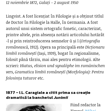
12 noiembrie 1872, Galați – 2 august 1950
Lingvist. A fost licențiat în Filologie și a obținut titlul
de Doctor în Filologie la Halle, în Germania. A fost
autorul unui sistem ortografic fonetic, caracterizat,
printre altele, prin absența notării articolului hotărât
-l și prin reintroducerea semnelor ŭ și ĭ (
Ortografia
românească
, 1912). Opera sa principală este
Dicționaru
limbiĭ româneștĭ
(Iași, 1939), bogat în regionalisme,
folosit până târziu, mai ales pentru etimologii. Alte
scrieri:
Hiatus, elision und synalöphe im rumänischen
vers
,
Gramatica limbii româneștĭ (Morfologia): Pentru
folosința tuturor
etc.
1877 –
I.L. Caragiale a citit prima sa creație
dramatică la banchetul
Junimii
Fiind redactor la