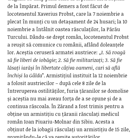
de la împărat. Primul demers a fost făcut de
locotenentul Xaverius Probst, care la 7 noiembrie a
plecat în munți cu un detașament de 24 husari; la 10
noiembrie a întâlnit oastea răsculaților, la Părău
Turcului. Dându-se drept român, locotenentul Probst
a reușit să comunice cu românii, aflând doleanțele
lor. Aceștia ceruseră armatei austriece: „
1. Să roagă
să fie liberi de iobăgie; 2. Să fie militarizați; 3. Să fie
lăsați iarăși în libertate câțiva oameni, cari să află
închiși la Gâlda
”. Armistițiul instituit la 12 noiembrie
a folosit austriecilor – după cele 8 zile de la
întreruperea ostilităților, furia țăranilor se domolise
și aceștia nu mai aveau forța de a se opune și de a
continua răscoala. În Zărand a fost trimis pentru a
obține un armistițiu cu țăranii răsculați medicul
român Ioan Piuariu-Molnar din Sibiu. Acesta a
obținut de la iobagii răsculați un armistițiu de 15 zile,
promițându-le că va remite autorităților