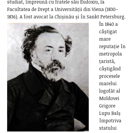
studiat, împreună cu fratele său Eudoxiu, la
Facultatea de Drept a Universității din Viena (1830–
1836). A fost avocat la Chișinău și în Sankt Petersburg.
În 1840 a
câștigat
mare
reputație în
metropola
țaristă,
câștigând
procesele
marelui
logofăt al
Moldovei
Grigore
Lupu Balș
împotriva
statului