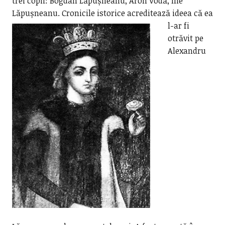
trei copii: Bogdan Lăpușneanu, Aron Vodă, Ilie
Lăpușneanu.
Cronicile istorice acreditează ideea că ea
l-ar fi
otrăvit pe
Alexandru