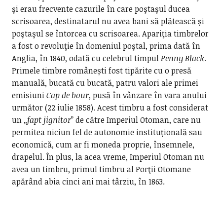
şi erau frecvente cazurile în care poştaşul ducea
scrisoarea, destinatarul nu avea bani să plătească și
poştaşul se întorcea cu scrisoarea. Apariţia timbrelor
a fost o revoluţie în domeniul poştal, prima dată în
Anglia, în 1840, odată cu celebrul timpul
Penny Black
.
Primele timbre românești fost tipărite cu o presă
manuală, bucată cu bucată, patru valori ale primei
emisiuni
Cap de bour
, pusă în vânzare în vara anului
următor (22 iulie 1858). Acest timbru a fost considerat
un „
fapt jignitor
” de către Imperiul Otoman, care nu
permitea niciun fel de autonomie instituțională sau
economică, cum ar fi moneda proprie, însemnele,
drapelul. În plus, la acea vreme, Imperiul Otoman nu
avea un timbru, primul timbru al Porţii Otomane
apărând abia cinci ani mai târziu, în 1863.