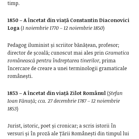
timp.
1850 – A încetat din viață Constantin Diaconovici
Loga
(
1 noiembrie 1770 – 12 noiembrie 1850
)
Pedagog iluminist și scriitor bănățean, profesor;
director de școală; cunoscut mai ales prin
Gramatica
românească pentru îndreptarea tinerilor
, prima
încercare de creare a unei terminologii gramaticale
românești.
1853 – A încetat din viață Zilot Românul
(
Ștefan
Ioan Fănuță; cca. 27 decembrie 1787 – 12 noiembrie
1853
)
Jurist, istoric, poet și cronicar; a scris istorii în
versuri și în proză ale Țării Românești din timpul lui