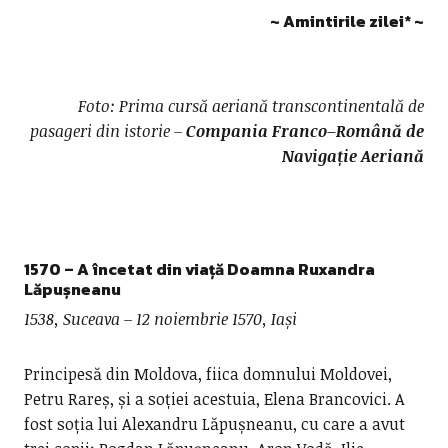
~ Amintirile zilei
*
~
Foto: Prima cursă aeriană transcontinentală de
pasageri din istorie –
Compania Franco–Română de
Navigație Aeriană
1570 – A încetat din viață Doamna
Ruxandra
Lăpușneanu
1538, Suceava – 12 noiembrie 1570, Iași
Principesă din Moldova, fiica domnului Moldovei,
Petru Rareș, și a soției acestuia, Elena Brancovici. A
fost soția lui Alexandru Lăpușneanu, cu care a avut