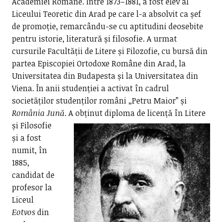
Academiei Române. Între 1873–1881, a fost elev al
Liceului Teoretic din Arad pe care l-a absolvit ca șef
de promoție, remarcându-se cu aptitudini deosebite
pentru istorie, literatură și filosofie. A urmat
cursurile Facultății de Litere și Filozofie, cu bursă din
partea Episcopiei Ortodoxe Române din Arad, la
Universitatea din Budapesta și la Universitatea din
Viena. În anii studenției a activat în cadrul
societăților studenților români „Petru Maior” și
România Jună
.
A obținut diploma de licență în Litere
și Filosofie
și a fost
numit, în
1885,
candidat de
profesor la
Liceul
Eotvos
din