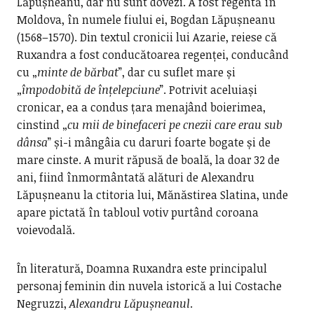
Lăpușneanu, dar nu sunt dovezi. A fost regentă în
Moldova, în numele fiului ei, Bogdan Lăpușneanu
(1568–1570). Din textul cronicii lui Azarie, reiese că
Ruxandra a fost conducătoarea regenței, conducând
cu „
minte de bărbat
”, dar cu suflet mare și
„
împodobită de înțelepciune
”. Potrivit aceluiași
cronicar, ea a condus țara menajând boierimea,
cinstind „
cu mii de binefaceri pe cnezii care erau sub
dânsa
” și-i mângâia cu daruri foarte bogate și de
mare cinste. A murit răpusă de boală, la doar 32 de
ani, fiind înmormântată alături de Alexandru
Lăpușneanu la ctitoria lui, Mănăstirea Slatina, unde
apare pictată în tabloul votiv purtând coroana
voievodală.
În literatură, Doamna Ruxandra este principalul
personaj feminin din nuvela istorică a lui Costache
Negruzzi,
Alexandru Lăpușneanul
.