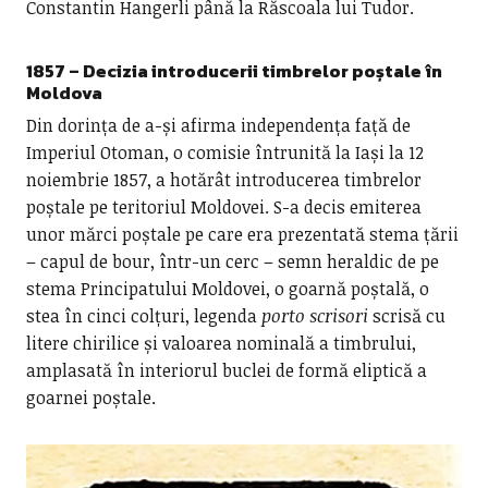
Constantin Hangerli până la Răscoala lui Tudor.
1857 – Decizia introducerii
timbrelor poștale în
Moldova
Din dorința de a-și afirma independența față de
Imperiul Otoman, o comisie întrunită la Iași la 12
noiembrie 1857, a hotărât introducerea timbrelor
poștale pe teritoriul Moldovei. S-a decis emiterea
unor mărci poștale pe care era prezentată stema țării
– capul de bour, într-un cerc – semn heraldic de pe
stema Principatului Moldovei, o goarnă poștală, o
stea în cinci colțuri, legenda
porto scrisori
scrisă cu
litere chirilice și valoarea nominală a timbrului,
amplasată în interiorul buclei de formă eliptică a
goarnei poștale.