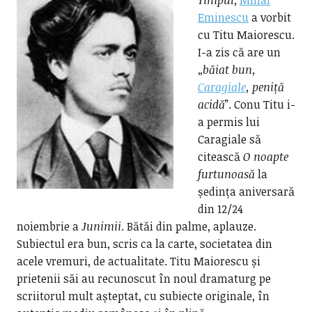
Timpul
,
Mihai
Eminescu
a vorbit
cu Titu Maiorescu.
I-a zis că are un
„
băiat bun,
Caragiale
, peniță
acidă
”. Conu Titu i-
a permis lui
Caragiale să
citească
O noapte
furtunoasă
la
ședința aniversară
din 12/24
noiembrie a
Junimii
. Bătăi din palme, aplauze.
Subiectul era bun, scris ca la carte, societatea din
acele vremuri, de actualitate. Titu Maiorescu și
prietenii săi au recunoscut în noul dramaturg pe
scriitorul mult așteptat, cu subiecte originale, în