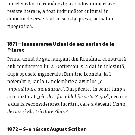
nuvelei istorice românești; a condus numeroase
reviste literare, a fost îndrumător cultural în
domenii diverse: teatru, școală, presă, activitate
tipografică.
1871 – Inaugurarea Uzinei de gaz aerian de la
Filaret
Prima uzină de gaz lampant din România, construită
sub conducerea lui A. Gottereau, s-a dat în folosință,
după spusele inginerului Dimitrie Leonida, la 1
noiembrie, iar la 12 noiembrie a avut loc „
o
impunătoare inaugurare
”. Din păcate, în scurt timp s-
au constatat „
pierderi formidabile de 55% gaz
”, ceea ce
a dus la reconsiderarea lucrării, care a devenit
Uzina
de Gaz și Electricitate Filaret
.
1872
– S-a născut August Scriban