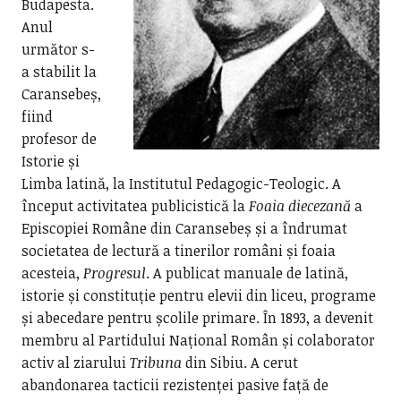
Budapesta.
Anul
următor s-
a stabilit la
Caransebeș,
fiind
profesor de
Istorie și
Limba latină, la Institutul Pedagogic-Teologic. A
început activitatea publicistică la
Foaia diecezană
a
Episcopiei Române din Caransebeș și a îndrumat
societatea de lectură a tinerilor români și foaia
acesteia,
Progresul
. A publicat manuale de latină,
istorie și constituție pentru elevii din liceu, programe
și abecedare pentru școlile primare. În 1893, a devenit
membru al Partidului Național Român și colaborator
activ al ziarului
Tribuna
din Sibiu. A cerut
abandonarea tacticii rezistenței pasive față de