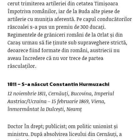
cerut trimiterea artileriei din cetatea Timișoara
împotriva românilor, iar de la Buda alte piese de
artilerie cu muniția aferentă. Pe capul conducătorilor
răscoalei s-a pus un premiu de 300 ducați.
Regimentele de grăniceri români de la Orlat și din
Caraș urmau să fie ținute sub supraveghere strictă,
deoarece fiind formate din români, austriecii nu
aveau încredere că nu vor trece de partea
răsculaților.
1811
– S-a născut
Constantin Hurmuzachi
12 noiembrie 1811, Cernăuți, Bucovina, Imperiul
Austriac/Ucraina – 15 februarie 1869, Viena,
înmormântat la Dulcești, Neamț
Doctor în drept; publicist; om politic unionist și
ministru. După absolvirea liceului din Cernăuți, a