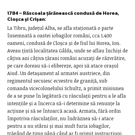
1784 – Răscoala țărănească condusă de Horea,
Cloșca și Crișan:
La Tibru, județul Alba, se afla staționată o parte
însemnată a oastei iobagilor români, cca 1.400
oameni, condusă de Cloșca și de fiul lui Horea, Ion.
Aveau țintă localitatea Gâlda, unde se aflau închiși de
câțiva ani câțiva țărani români acuzați de răzvrătire,
pe care doreau să-i elibereze, apoi să atace orașul
Aiud. Un detașament al armatei austriece, din
regimentul secuiesc ecvestru de graniță, sub
comanda vicecolonelului Schultz, a primit misiunea
de a se pune în legătură cu răsculații pentru a le afla
intențiile și a încerca să-i determine să renunțe la
acțiune și să se întoarcă acasă. Armata, fără ordin
împotriva răsculaților, nu îndrăznea să-i atace
pentru a nu stârni și mai mult furia iobagilor,
trăgând de timp până când ar fi primit instrucțiuni