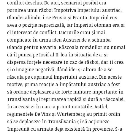
conflict deschis. De aici, scenariul posibil era
pornirea unui război împotriva Imperiului austriac,
Olandei aliindu-i-se Prusia și Franța. Imperiul rus
avea o poziție neprecizată, iar Imperiul otoman era și
el interesat de conflict. Lucrurile erau și mai
complicate în urma ideii Austriei de a schimba
Olanda pentru Bavaria. Răscoala românilor nu numai
că îl punea pe Iosif al II-lea în situația de a-și
dispersa forțele necesare în caz de război, dar îi crea
și o imagine negativă, dând idei și altora de a se
răscula pe cuprinsul Imperiului austriac. Din aceste
motive, prima reacție a împăratului austriac a fost
să ordone deplasarea de forțe militare importante în
Transilvania și reprimarea rapidă și dură a răscoalei,
în aceeași zi în care a primit noutățile. Astfel,
regimentele De Vins și Wurtemberg au primit ordin
să se deplaseze în Transilvania și să acționeze
împreună cu armata deja existentă în provincie. S-a