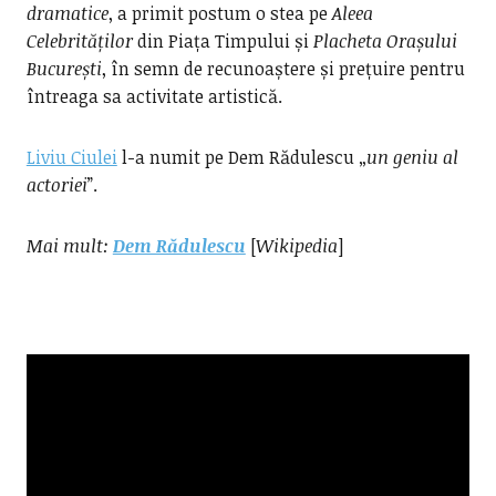
dramatice
, a primit postum o stea pe
Aleea
Celebrităților
din Piața Timpului și
Placheta Orașului
București
, în semn de recunoaștere și prețuire pentru
întreaga sa activitate artistică.
Liviu Ciulei
l-a numit pe Dem Rădulescu „
un geniu al
actoriei
”.
Mai mult:
Dem Rădulescu
[
Wikipedia
]