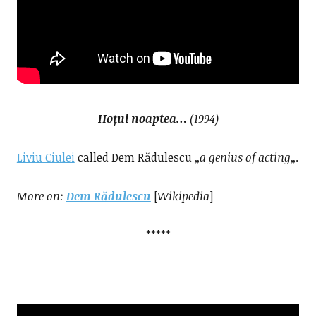
Hoțul noaptea…
(1994)
Liviu Ciulei
called Dem Rădulescu „
a genius of acting
„.
More on
:
Dem Rădulescu
[
Wikipedia
]
*****