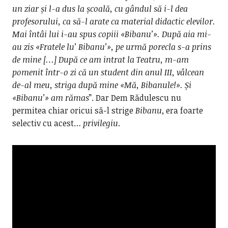
un ziar și l-a dus la școală, cu gândul să i-l dea
profesorului, ca să-l arate ca material didactic elevilor.
Mai întâi lui i-au spus copiii «Bibanu’». După aia mi-
au zis «Fratele lu’ Bibanu’», pe urmă porecla s-a prins
de mine […] După ce am intrat la Teatru, m-am
pomenit într-o zi că un student din anul III, vâlcean
de-al meu, striga după mine «Mă, Bibanule!». Și
«Bibanu’» am rămas
”. Dar Dem Rădulescu nu
permitea chiar oricui să-l strige
Bibanu
, era foarte
selectiv cu acest…
privilegiu
.