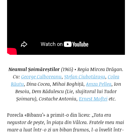
Neamul Șoimăreștilor
(1965) • Regia Mircea Drăgan.
Cu:
George Calboreanu
,
Ștefan Ciubotărașu
,
Colea
Răutu
, Dina Cocea, Mihai Boghiță,
Amza Pellea
, Ion
Besoiu, Dem Rădulescu (Lie, slujitorul lui Tudor
Șoimaru), Costache Antoniu,
Ernest Maftei
etc.
Porecla «Bibanu’» a primit-o din liceu: „
Tata era
negustor de pește, în piața din Vâlcea. Fratele meu mai
mare a luat într-o zi un biban frumos, l-a învelit într-