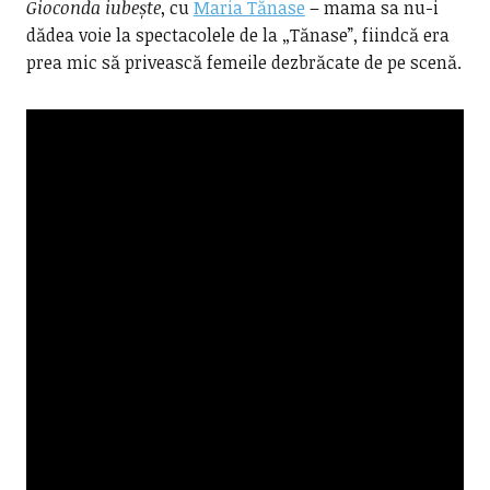
Gioconda iubește
, cu
Maria Tănase
– mama sa nu-i
dădea voie la spectacolele de la „Tănase”, fiindcă era
prea mic să privească femeile dezbrăcate de pe scenă.