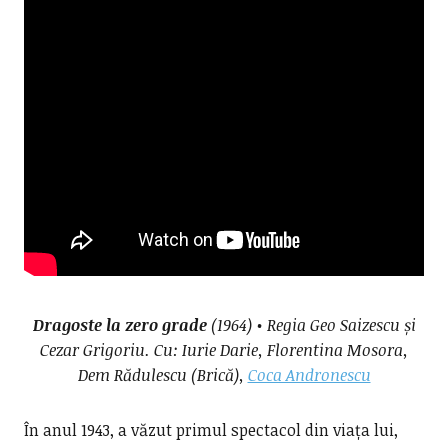
Dragoste la zero grade
(1964) • Regia Geo Saizescu și
Cezar Grigoriu. Cu: Iurie Darie, Florentina Mosora,
Dem Rădulescu (
Brică
),
Coca Andronescu
În anul 1943, a văzut primul spectacol din viața lui,