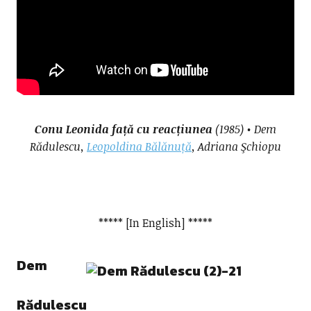
Conu Leonida față cu reacțiunea
(1985) • Dem
Rădulescu,
Leopoldina Bălănuță
, Adriana Şchiopu
***** [In English] *****
Dem
Rădulescu