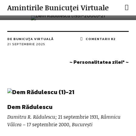
PERSONALITATEA ZILEI
Amintirile Bunicuţei Virtuale
Dem Rădulescu
DE
BUNICUŢA VIRTUALĂ
COMENTARII 82
21 SEPTEMBRIE 2025
~ Personalitatea zilei* ~
Dem Rădulescu
Dumitru R. Rădulescu;
21 septembrie 1931
, Râmnicu
Vâlcea
– 17 septembrie 2000
, București