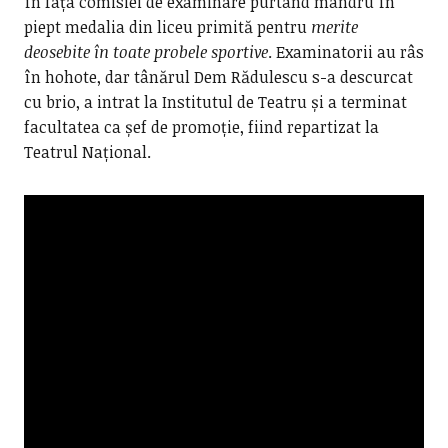
în fața comisiei de examinare purtând mândru în
piept medalia din liceu primită pentru
merite
deosebite în toate probele sportive
. Examinatorii au râs
în hohote, dar tânărul Dem Rădulescu s-a descurcat
cu brio, a intrat la Institutul de Teatru și a terminat
facultatea ca șef de promoție, fiind repartizat la
Teatrul Național.