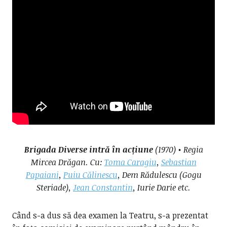
Brigada Diverse intră în acțiune
(1970) • Regia
Mircea Drăgan. Cu:
Toma Caragiu
,
Sebastian
Papaiani
,
Puiu Călinescu
, Dem Rădulescu (Gogu
Steriade),
Jean Constantin
, Iurie Darie etc.
Când s-a dus să dea examen la Teatru, s-a prezentat