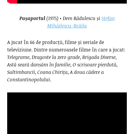
Pașaportul
(1975) • Dem Rădulescu și
Ștefan
Mihăilescu-Brăila
A jucat în 66 de producții, filme și seriale de
televiziune. Dintre numeroasele filme în care a jucat:
Telegrame
,
Dragoste la zero grade
,
Brigada Diverse
,
Astă seară dansăm în familie
,
O scrisoare pierdută
,
Saltimbancii
,
Coana Chirița
,
A doua cădere a
Constantinopolului
.