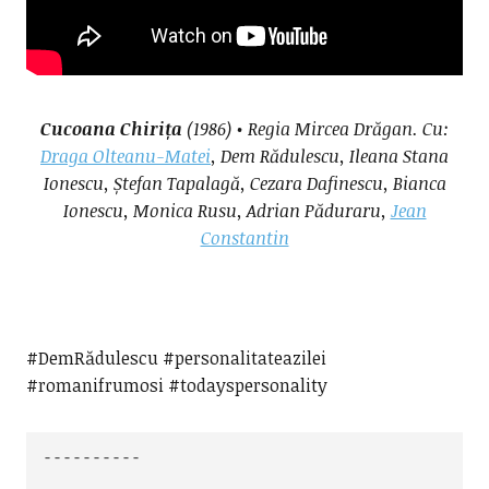
Cucoana Chirița
(1986) • Regia Mircea Drăgan. Cu:
Draga Olteanu-Matei
, Dem Rădulescu, Ileana Stana
Ionescu,
Ștefan Tapalagă,
Cezara Dafinescu,
Bianca
Ionescu,
Monica Rusu,
Adrian Păduraru,
Jean
Constantin
#DemRădulescu #personalitateazilei
#romanifrumosi #todayspersonality
----------
