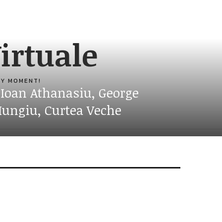
irtuale
ERY MOMENT!
, Ioan Athanasiu, George
Mungiu, Curtea Veche