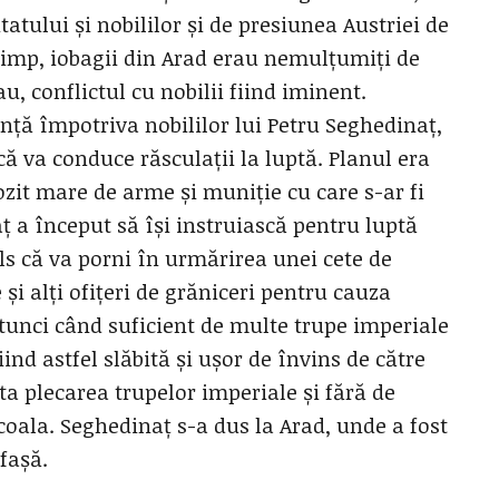
tului și nobililor și de presiunea Austriei de
timp, iobagii din Arad erau nemulțumiți de
u, conflictul cu nobilii fiind iminent.
nță împotriva nobililor lui Petru Seghedinaț,
 că va conduce răsculații la luptă. Planul era
ozit mare de arme și muniție cu care s-ar fi
ț a început să își instruiască pentru luptă
als că va porni în urmărirea unei cete de
și alți ofițeri de grăniceri pentru cauza
tunci când suficient de multe trupe imperiale
iind astfel slăbită și ușor de învins de către
pta plecarea trupelor imperiale și fără de
scoala. Seghedinaț s-a dus la Arad, unde a fost
 fașă.