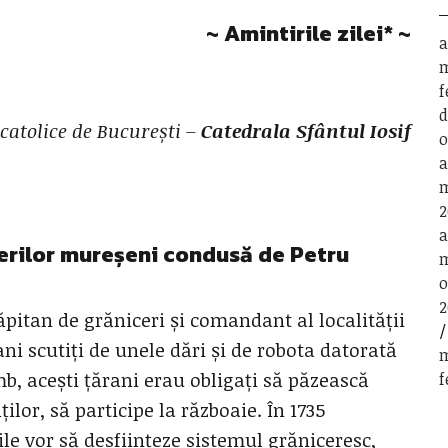
~ Amintirile zilei
*
~
a
m
f
d
catolice de București –
Catedrala Sfântul Iosif
o
a
m
2
a
cerilor mureșeni condusă de Petru
m
o
2
căpitan de grăniceri și comandant al localității
ani scutiți de unele dări și de robota datorată
m
b, acești țărani erau obligați să păzească
f
ților, să participe la războaie. În 1735
le vor să desființeze sistemul grăniceresc,