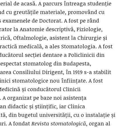
terial de acasă.
A parcurs întreaga studenție
nd cu greutățile materiale, promovând cu
s examenele de Doctorat. A fost pe rând
ator la Anatomie descriptivă, Fiziologie,
rică, Oftalmologie, asistent la Chirurgie și
practică medicală, a ales Stomatologia. A fost
ducătorul secției dentare a Policlinicii din
 respectat stomatolog din Budapesta,
ea Consiliului Dirigent, în 1919 s-a stabilit
nici stomatologice nou înființate. A fost
edicină și conducătorul Clinicii
. A organizat pe baze noi asistența
 didactic și științific, iar Clinica
ă, din bugetul universității, cu o instalație și
ri. A fondat
Revista stomatologică
, organ al