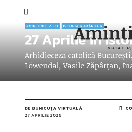
Aminti
AMINTIRILE ZILEI
ISTORIA ROMÂNILOR
27 Aprilie în ist
VIAȚA E AȘ
Arhidieceza catolică București
Löwendal, Vasile Zăpârțan, I
DE
BUNICUŢA VIRTUALĂ
CO
27 APRILIE 2026