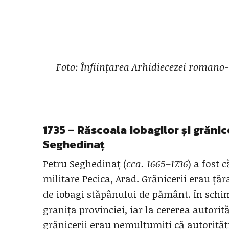
Foto:
Înființarea Arhidiecezei romano-
1735 – Răscoala iobagilor și grăni
Seghedinaț
Petru Seghedinaț (
cca. 1665–1736
) a fost 
militare Pecica, Arad. Grănicerii erau țăr
de iobagi stăpânului de pământ. În schim
granița provinciei, iar la cererea autorită
grănicerii erau nemulțumiți că autorități