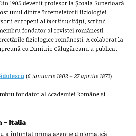
Din 1905 devenit profesor la Școala Superioară
ost unul dintre întemeietorii fiziologiei
sorii europeni ai
bioritmicității
, scriind
 membru fondator al revistei românești
ercetările fiziologice românești. A colaborat la
Împreună cu Dimitrie Călugăreanu a publicat
Rădulescu
(
6 ianuarie 1802 – 27 aprilie 1872
)
 membru fondator al Academiei Române și
 – Italia
iu a înființat prima agenție diplomatică