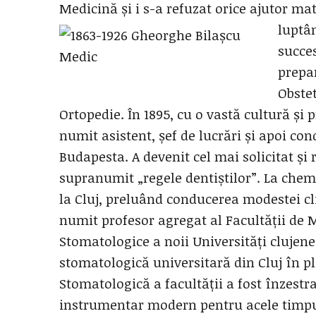
Medicină și i s-a refuzat orice ajutor ma
luptâ
succe
prepar
Obstet
Ortopedie. În 1895, cu o vastă cultură și 
numit asistent, șef de lucrări și apoi con
Budapesta. A devenit cel mai solicitat și
supranumit „regele dentiștilor”. La chemar
la Cluj, preluând conducerea modestei cli
numit profesor agregat al Facultății de M
Stomatologice a noii Universități clujene
stomatologică universitară din Cluj în plan
Stomatologică a facultății a fost înzestrat
instrumentar modern pentru acele timpu