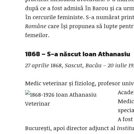
după ce a fost admisă în Barou și ca urma
în cercurile feministe. S-a numărat prin
Române
care își propunea să lupte pentr
femeilor.
1868 – S-a născut
Ioan Athanasiu
27 aprilie 1868, Sascut, Bacău – 20 iulie 1
Medic veterinar și fiziolog, profesor uni
Acade
Medici
specia
A fost
București, apoi director adjunct al
Instit