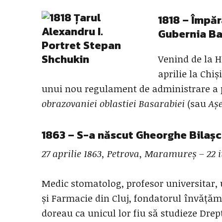
1818 – Împăr
Gubernia Ba
Venind de la H
aprilie la Chiș
unui nou regulament de administrare a 
obrazovaniei oblastiei Basarabiei
(sau
Așe
1863
– S-a născut
Gheorghe Bilaș
27 aprilie 1863, Petrova, Maramureș – 22 iu
Medic stomatolog, profesor universitar, 
și Farmacie din Cluj, fondatorul învăță
doreau ca unicul lor fiu să studieze Drept