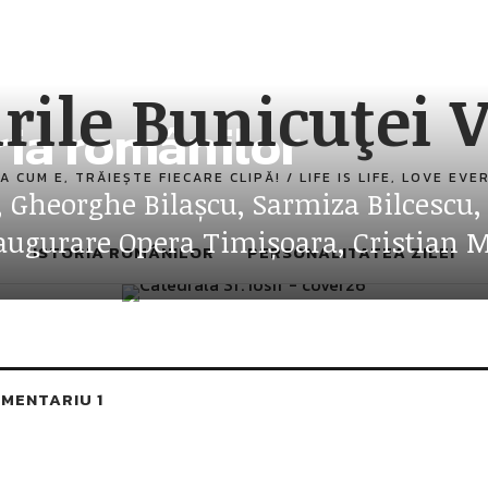
rile Bunicuţei V
oria românilor
A CUM E, TRĂIEȘTE FIECARE CLIPĂ! / LIFE IS LIFE, LOVE EV
, Gheorghe Bilașcu, Sarmiza Bilcescu
naugurare Opera Timișoara, Cristian 
ISTORIA ROMÂNILOR
PERSONALITATEA ZILEI
MENTARIU 1