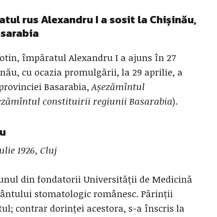
atul rus
Alexandru I a sosit la Chișinău,
sarabia
otin, împăratul Alexandru I a ajuns în 27
inău, cu ocazia promulgării, la 29 aprilie, a
provinciei Basarabia,
Așezămîntul
zămîntul constituirii regiunii Basarabia
).
cu
lie 1926, Cluj
unul din fondatorii Universității de Medicină
mântului stomatologic românesc. Părinții
ul; contrar dorinței acestora, s-a înscris la