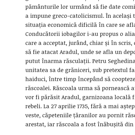
pământurile lor urmând să fie date comita
a impune greco-catolicismul. În același 
situația economică dificilă în care se afla
Conducătorii iobagilor i-au propus o alia
care a acceptat, jurând, chiar și în scris,
să fie atacat Aradul, unde se afla un dep
putut înarma răsculații. Petru Seghedina
unitatea sa de grăniceri, sub pretextul f
haiduci, între timp începând să coopteze 
răscoalei. Răscoala urma să pornească a
vor fi părăsit Aradul, garnizoana locală f
rebeli. La 27 aprilie 1735, fără a mai aște
veste, căpeteniile țăranilor au pornit ră
arestat, iar răscoala a fost înăbușită din