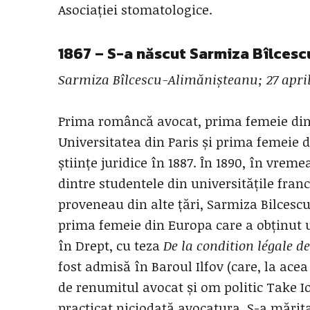
Asociației stomatologice.
1867 – S-a născut
Sarmiza Bîlcesc
Sarmiza
Bîlcescu-Alimănișteanu
; 27 apri
Prima româncă avocat, prima femeie din 
Universitatea din Paris și prima femeie d
științe juridice în 1887.
În 1890, în vreme
dintre studentele din universitățile fran
proveneau din alte țări, Sarmiza Bilcescu
prima femeie din Europa care a obținut 
în Drept, cu teza
De la condition légale d
fost admisă în Baroul Ilfov (care, la acea
de renumitul avocat și om politic Take I
practicat niciodată avocatura. S-a mărit