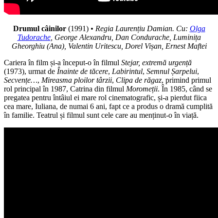
Drumul câinilor
(1991)
• Regia Laurențiu Damian. Cu:
Olga
Tudorache
, George Alexandru, Dan Condurache,
Luminița
Gheorghiu (Ana),
Valentin Uritescu,
Dorel Vișan,
Ernest Maftei
Cariera în film și-a început-o în filmul
Stejar, extremă urgență
(1973), urmat de
Înainte de tăcere
,
Labirintul
,
Semnul
Șarpelui
,
Secvențe…
,
Mireasma ploilor târzii
,
Clipa de răgaz
, primind primul
rol principal în 1987, Catrina din filmul
Moromeții
. În 1985, când se
pregatea pentru întâiul ei mare rol cinematografic, și-a pierdut fiica
cea mare, Iuliana, de numai 6 ani, fapt ce a produs o dramă cumplită
în familie. Teatrul și filmul sunt cele care au menținut-o în viață.