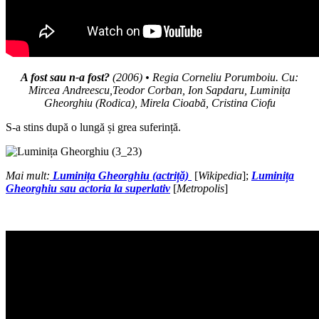
A fost sau n-a fost?
(2006) • Regia Corneliu Porumboiu. Cu:
Mircea Andreescu,Teodor Corban, Ion Sapdaru, Luminița
Gheorghiu (Rodica), Mirela Cioabă,
Cristina Ciofu
S-a stins după o lungă și grea suferință.
Mai mult:
Luminița Gheorghiu (actriță)
[
Wikipedia
];
Luminița
Gheorghiu sau actoria la superlativ
[
Metropolis
]