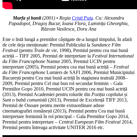
Marfa și banii
(2001) • Regia
Cristi Puiu
. Cu: Alexandru
Papadopol, Dragoș Bucur, Ioana Flora,
Luminița Gheorghiu,
Răzvan Vasilescu, Doru Ana
Este o listă lungă a premiilor câștigate de-a lungul timpului, în afară
de cele deja menționate: Premiul Publicului la
Sundance Film
Festival
(pentru
Train de vie
, 1998), Premiul pentru cea mai bună
actriță – TIFF 2005, Premiul de interpretare la
Festival International
du Film Francophone
Namur 2005, Premiul UCIN pentru
interpretare (2005), Premiul pentru cea mai bună actriță –
Festival
du Film Francophone
Lumiers de SAFI 2006, Premiul Municipiului
București pentru Cea mai bună actriță în stagiunea teatrală 2008–
2009, Premiul pentru Cel mai bun rol secundar feminin – Gala
Premiilor Gopo 2010, Premiul UCIN pentru cea mai bună actriță
(2013), Premiul Academiei pentru rolurile din
Poziția copilului
și
Sunt o babă comunistă
(2013), Premiul de Excelență TIFF 2013,
Premiul de Onoare pentru merite extraordinare aduse
cinematografiei românești (2013), Premiul pentru Cea mai bună
interpretare feminină în rol principal – Gala Premiilor Gopo 2014,
Premiul pentru interpretare –
Central European Film Festival
2014,
Premiul pentru întreaga activitate UNITER 2016 etc.