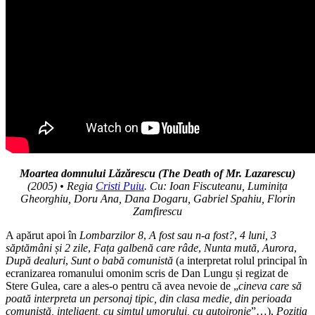
Moartea domnului Lăzărescu (The Death of Mr. Lazarescu)
(2005) • Regia
Cristi Puiu
. Cu: Ioan Fiscuteanu, Luminița
Gheorghiu, Doru Ana,
Dana Dogaru,
Gabriel Spahiu,
Florin
Zamfirescu
A apărut apoi în
Lombarzilor 8
,
A fost sau n-a fost?
,
4 luni, 3
săptămâni și 2 zile
,
Fața galbenă care râde
,
Nunta mută
,
Aurora
,
După dealuri
,
Sunt o babă comunistă
(a interpretat rolul principal în
ecranizarea romanului omonim scris de Dan Lungu și regizat de
Stere Gulea, care a ales-o pentru că avea nevoie de „
cineva care să
poată interpreta un personaj tipic, din clasa medie, din perioada
comunistă, inteligent, cu simțul umorului, cu autoironie
”…),
Poziția