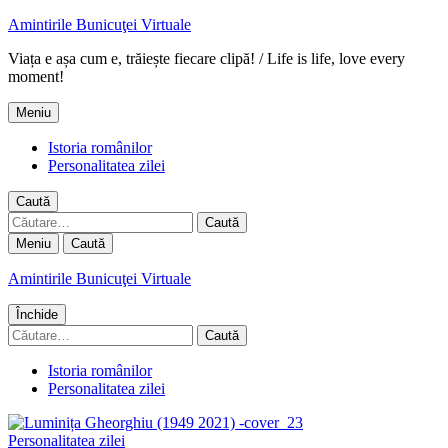
Amintirile Bunicuţei Virtuale
Viața e așa cum e, trăiește fiecare clipă! / Life is life, love every
moment!
Meniu
Istoria românilor
Personalitatea zilei
Caută
Caută
după:
Meniu
Caută
Amintirile Bunicuţei Virtuale
Închide
Caută
după:
Istoria românilor
Personalitatea zilei
Personalitatea zilei