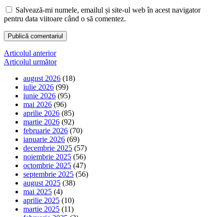
Salvează-mi numele, emailul și site-ul web în acest navigator
pentru data viitoare când o să comentez.
Navigare
Articolul anterior
Articolul următor
în
august 2026
(18)
articole
iulie 2026
(99)
iunie 2026
(95)
mai 2026
(96)
aprilie 2026
(85)
martie 2026
(92)
februarie 2026
(70)
ianuarie 2026
(69)
decembrie 2025
(57)
noiembrie 2025
(56)
octombrie 2025
(47)
septembrie 2025
(56)
august 2025
(38)
mai 2025
(4)
aprilie 2025
(10)
martie 2025
(11)