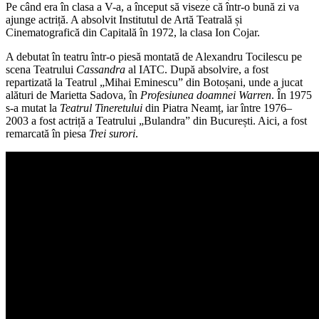
Pe când era în clasa a V-a, a început să viseze că într-o bună zi va
ajunge actriță. A absolvit Institutul de Artă Teatrală și
Cinematografică din Capitală în 1972, la clasa Ion Cojar.
A debutat în teatru într-o piesă montată de Alexandru Tocilescu pe
scena Teatrului
Cassandra
al IATC. După absolvire, a fost
repartizată la Teatrul „Mihai Eminescu” din Botoșani, unde a jucat
alături de Marietta Sadova, în
Profesiunea doamnei Warren
. În 1975
s-a mutat la
Teatrul Tineretului
din Piatra Neamț, iar între 1976–
2003 a fost actriță a Teatrului „Bulandra” din București. Aici, a fost
remarcată în piesa
Trei surori
.