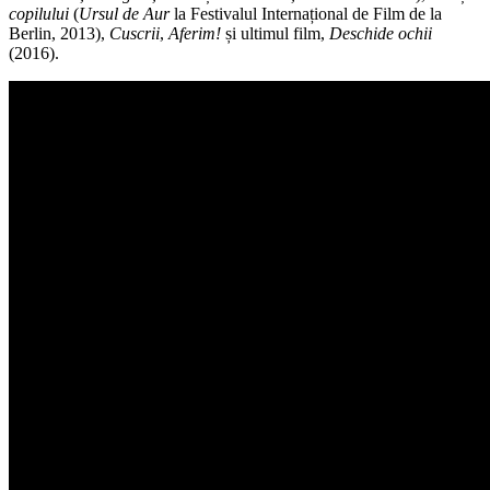
copilului
(
Ursul de Aur
la Festivalul Internațional de Film de la
Berlin, 2013),
Cuscrii
,
Aferim!
și ultimul film,
Deschide ochii
(2016).