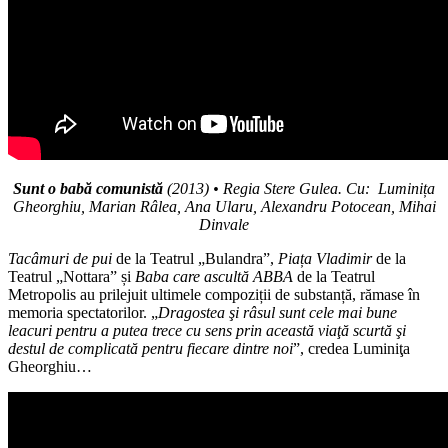
Sunt o babă comunistă
(2013) • Regia Stere Gulea. Cu: Luminița
Gheorghiu, Marian Râlea, Ana Ularu,
Alexandru Potocean,
Mihai
Dinvale
Tacâmuri de pui
de la Teatrul „Bulandra”,
Piața Vladimir
de la
Teatrul „Nottara” și
Baba care ascultă ABBA
de la Teatrul
Metropolis au prilejuit ultimele compoziții de substanță, rămase în
memoria spectatorilor. „
Dragostea şi râsul sunt cele mai bune
leacuri pentru a putea trece cu sens prin această viaţă scurtă şi
destul de complicată pentru fiecare dintre noi
”, credea Luminiţa
Gheorghiu…