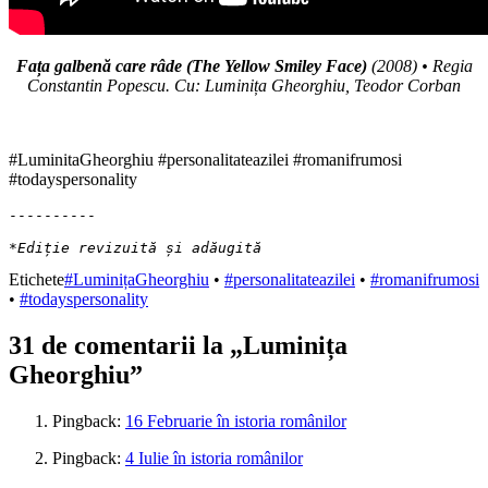
Fața galbenă care râde (The Yellow Smiley Face)
(2008) • Regia
Constantin Popescu. Cu: Luminița Gheorghiu, Teodor Corban
#LuminitaGheorghiu #personalitateazilei #romanifrumosi
#todayspersonality
----------

*Ediție revizuită și adăugită
Etichete
#LuminițaGheorghiu
•
#personalitateazilei
•
#romanifrumosi
•
#todayspersonality
31 de comentarii la „
Luminița
Gheorghiu
”
Pingback:
16 Februarie în istoria românilor
Pingback:
4 Iulie în istoria românilor