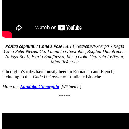
Poziția copilului / Child’s Pose
(2013) Secvențe/Excerpts • Regia
Călin Peter Netzer. Cu: Luminița Gheorghiu, Bogdan Dumitrache,
Natașa Raab, Florin Zamfirescu, Ilinca Goia, Cerasela Iosifescu,
Mimi Brănescu
Gheorghiu’s roles have mostly been in Romanian and French,
including that in
Code Unknown
with Juliette Binoche.
More on
:
Luminița Gheorghiu
[
Wikipedia
]
*****