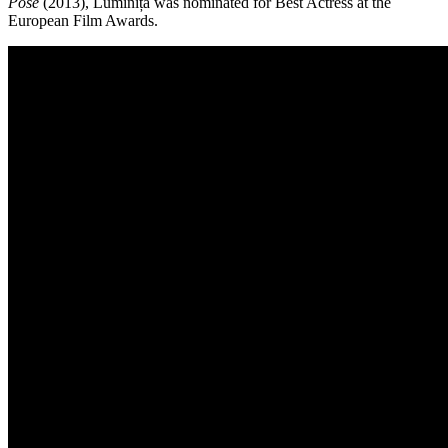
Pose
(2013), Luminița was nominated for Best Actress at the
European Film Awards.