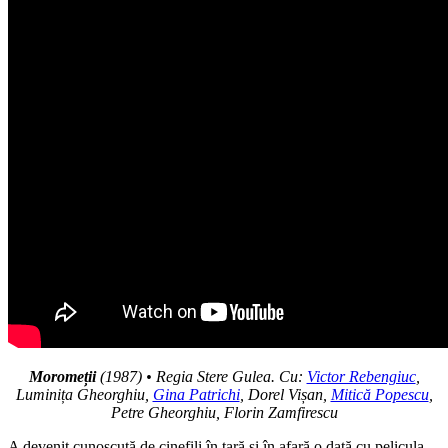
Moromeții
(1987) • Regia Stere Gulea. Cu:
Victor Rebengiuc
,
Luminița Gheorghiu,
Gina Patrichi
, Dorel Vișan,
Mitică Popescu
,
Petre Gheorghiu, Florin Zamfirescu
A devenit cunoscută de cinefili în țară și în afară o dată cu pelicula