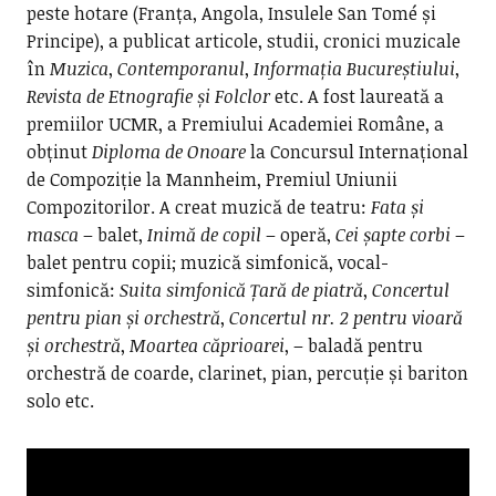
peste hotare (Franța, Angola, Insulele San Tomé și
Principe), a publicat articole, studii, cronici muzicale
în
Muzica
,
Contemporanul
,
Informația Bucureștiului
,
Revista de
Etnografie și Folclor
etc. A fost laureată a
premiilor UCMR, a Premiului Academiei Române, a
obținut
Diploma de Onoare
la Concursul Internațional
de Compoziție la Mannheim, Premiul Uniunii
Compozitorilor. A creat muzică de teatru:
Fata și
masca
– balet,
Inimă de copil
– operă,
Cei șapte corbi
–
balet pentru copii; muzică simfonică, vocal-
simfonică:
Suita simfonică Țară de piatră
,
Concertul
pentru pian și orchestră
,
Concertul nr. 2
pentru vioară
și orchestră
,
Moartea căprioarei
, – baladă pentru
orchestră de coarde, clarinet, pian, percuție și bariton
solo etc.