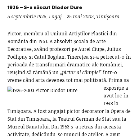
1926 – S-a născut
Diodor Dure
5 septembrie 1926, Lugoj – 25 mai 2003, Timișoara
Pictor, membru al Uniunii Artiștilor Plastici din
România din 1951. A absolvit Școala de Arte
Decorative, având profesori pe Aurel Ciupe, Julius
Podlipny și Catul Bogdan. Tinerețea și-a petrecut-o în
perioada de transformări dramatice ale României,
reușind să rămână un „
pictor al câmpiei
” într-o
vreme când arta devenea tot mai politizată.
Prima sa
expoziție a
avut loc în
1948 la
Timișoara. A fost angajat pictor decorator la Opera de
Stat din Timișoara, la Teatrul German de Stat sau la
Muzeul Banatului. Din 1953 s-a retras din această
activitate, dedicându-se muncii de atelier. A avut