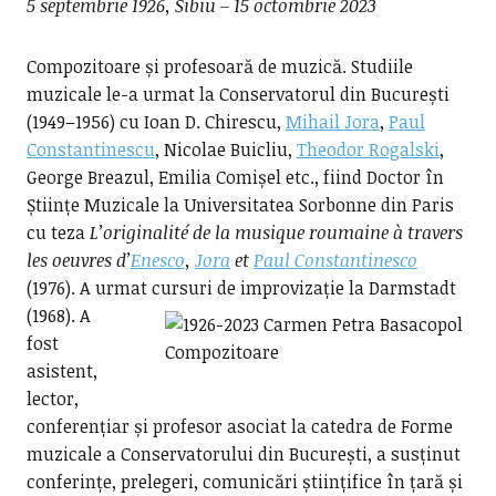
5 septembrie 1926, Sibiu – 15 octombrie 2023
Compozitoare și profesoară de muzică. Studiile
muzicale le-a urmat la Conservatorul din București
(1949–1956) cu Ioan D. Chirescu,
Mihail Jora
,
Paul
Constantinescu
, Nicolae Buicliu,
Theodor Rogalski
,
George Breazul, Emilia Comișel etc., fiind Doctor în
Științe Muzicale la Universitatea Sorbonne din Paris
cu teza
L’originalité de la musique roumaine à travers
les oeuvres d’
Enesco
,
Jora
et
Paul Constantinesco
(1976). A urmat cursuri de improvizație la Darmstadt
(1968).
A
fost
asistent,
lector,
conferențiar și profesor asociat la catedra de Forme
muzicale a Conservatorului din București, a susținut
conferințe, prelegeri, comunicări științifice în țară și