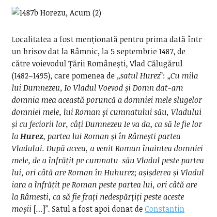
Localitatea a fost menționată pentru prima dată într-
un hrisov dat la Râmnic, la 5 septembrie 1487, de
către voievodul Țării Românești, Vlad Călugărul
(1482–1495), care pomenea de „
satul Hurez
”: „
Cu mila
lui Dumnezeu, Io Vladul Voevod și Domn dat-am
domnia mea această poruncă a domniei mele slugelor
domniei mele, lui Roman și cumnatului său, Vladului
și cu feciorii lor, câți Dumnezeu Ie va da, ca să le fie lor
la
Hurez
, partea lui Roman și în Râmești partea
Vladului. După aceea, a venit Roman înaintea domniei
mele, de a înfrățit pe cumnatu-său Vladul peste partea
lui, ori câtă are Roman în Huhurez; așișderea și Vladul
iara a înfrățit pe Roman peste partea lui, ori câtă are
la Râmesti, ca să fie frați nedespărțiți peste aceste
moșii
[…]”. Satul a fost apoi donat de
Constantin