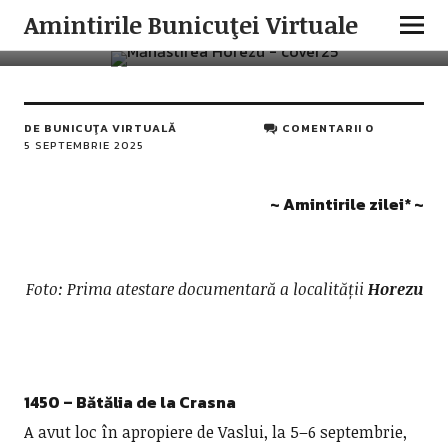
AMINTIRILE ZILEI
ISTORIA ROMÂNILOR
Amintirile Bunicuţei Virtuale
5 Septembrie în istoria românilor
DE
BUNICUŢA VIRTUALĂ
COMENTARII 0
5 SEPTEMBRIE 2025
~ Amintirile zilei
*
~
Foto: Prima atestare documentară a localității
Horezu
1450 – Bătălia de la Crasna
A avut loc în apropiere de Vaslui, la 5–6 septembrie,