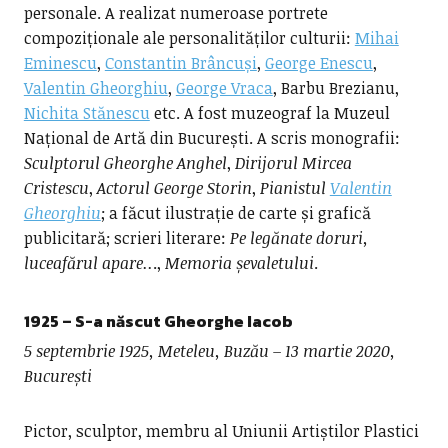
personale. A realizat numeroase portrete
compoziționale ale personalităților culturii:
Mihai
Eminescu
,
Constantin Brâncuși
,
George Enescu
,
Valentin Gheorghiu
,
George Vraca
, Barbu Brezianu,
Nichita Stănescu
etc. A fost muzeograf la Muzeul
Național de Artă din București. A scris monografii:
Sculptorul Gheorghe Anghel
,
Dirijorul Mircea
Cristescu
,
Actorul George Storin
,
Pianistul
Valentin
Gheorghiu
; a făcut ilustrație de carte și grafică
publicitară; scrieri literare:
Pe legănate doruri,
luceafărul apare..
.,
Memoria șevaletului
.
1925
– S-a născut
Gheorghe Iacob
5 septembrie 1925, Meteleu, Buzău – 13 martie 2020,
București
Pictor, sculptor, membru al Uniunii Artiștilor Plastici