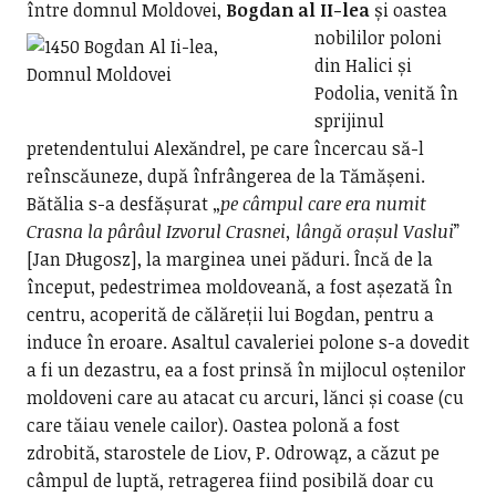
între domnul Moldovei,
Bogdan al II-lea
și oastea
nobililor poloni
din Halici și
Podolia, venită în
sprijinul
pretendentului Alexăndrel, pe care încercau să-l
reînscăuneze, după înfrângerea de la Tămășeni.
Bătălia s-a desfășurat „
pe câmpul care era numit
Crasna la pârâul Izvorul Crasnei, lângă orașul Vaslui
”
[Jan Długosz], la marginea unei păduri. Încă de la
început, pedestrimea moldoveană, a fost așezată în
centru, acoperită de călăreții lui Bogdan, pentru a
induce în eroare. Asaltul cavaleriei polone s-a dovedit
a fi un dezastru, ea a fost prinsă în mijlocul oștenilor
moldoveni care au atacat cu arcuri, lănci și coase (cu
care tăiau venele cailor). Oastea polonă a fost
zdrobită, starostele de Liov, P. Odrowąz, a căzut pe
câmpul de luptă, retragerea fiind posibilă doar cu