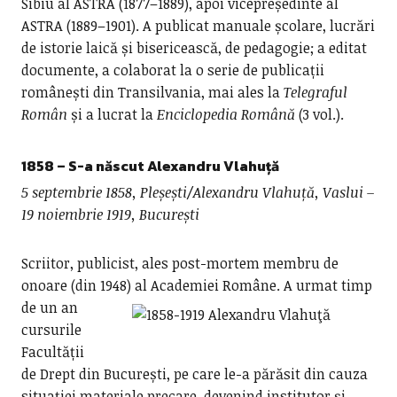
Sibiu al ASTRA (1877–1889), apoi vicepreședinte al
ASTRA (1889–1901). A publicat manuale școlare, lucrări
de istorie laică și bisericească, de pedagogie; a editat
documente, a colaborat la o serie de publicații
românești din Transilvania, mai ales la
Telegraful
Român
și a lucrat la
Enciclopedia Română
(3 vol.).
1858 – S-a născut
Alexandru Vlahuță
5 septembrie 1858, Pleșești/Alexandru Vlahuță, Vaslui –
19 noiembrie 1919, București
Scriitor, publicist, ales post-mortem membru de
onoare (din 1948) al Academiei Române.
A urmat timp
de un an
cursurile
Facultății
de Drept din București, pe care le-a părăsit din cauza
situației materiale precare, devenind institutor și