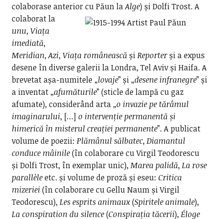
colaborase anterior cu Păun la
Alge
) și Dolfi Trost.
A
colaborat la
unu
,
Viața
imediată
,
Meridian
,
Azi
,
Viața românească
și
Reporter
și a expus
desene în diverse galerii la Londra, Tel Aviv și Haifa. A
brevetat așa-numitele „
lovaje
” și „
desene infranegre
” și
a inventat „
afumăturile
” (sticle de lampă cu gaz
afumate), considerând arta „
o invazie pe tărâmul
imaginarului
, […]
o intervenție permanentă și
himerică în misterul
creației permanente
”. A publicat
volume de poezii:
Plămânul sălbatec
,
Diamantul
conduce mâinile
(în colaborare cu Virgil Teodorescu
și Dolfi Trost, în exemplar unic),
Marea palidă
,
La rose
parallèle
etc. și volume de proză și eseu:
Critica
mizeriei
(în colaborare cu Gellu Naum și Virgil
Teodorescu),
Les esprits animaux
(
Spiritele animale
),
La conspiration du silence
(
Conspirația
tăcerii
),
Éloge