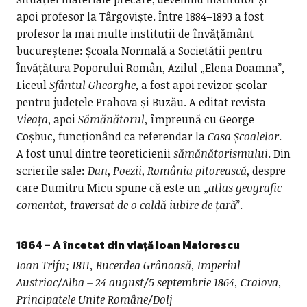
apoi profesor la Târgoviște. Între 1884–1893 a fost
profesor la mai multe instituții de învățământ
bucureștene: Școala Normală a Societății pentru
Învățătura Poporului Român, Azilul „Elena Doamna”,
Liceul
Sfântul Gheorghe
, a fost apoi revizor școlar
pentru județele Prahova și Buzău. A editat revista
Vieața
, apoi
Sămănătorul
, împreună cu George
Coșbuc, funcționând ca referendar la
Casa Școalelor
.
A fost unul dintre teoreticienii
sămănătorismului
. Din
scrierile sale:
Dan
,
Poezii
,
România pitorească
, despre
care Dumitru Micu spune că este un „
atlas geografic
comentat, traversat de o caldă iubire de țară
”.
1864
– A încetat din viață
Ioan Maiorescu
Ioan Trifu; 1811, Bucerdea Grânoasă, Imperiul
Austriac/Alba – 24 august/5 septembrie 1864, Craiova,
Principatele Unite Române/Dolj