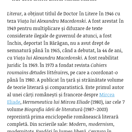
Literar
, a obținut titlul de Doctor în Litere în 1946 cu
teza
Viața lui Alexandru Macedonski
. A fost arestat în
1949 pentru multiplicare și difuzare de texte
considerate ilegale de guvernul de atunci, a fost
închis, deportat în Bărăgan, nu a avut drept de
semnatură până în 1965, când a debutat, la 44 de ani,
cu
Viața lui Alexandru Macedonski
. A fost reabilitat
juridic în 1969. În 1973 a fondat revista
Cahiers
roumains ďetudes littéraires
, pe care a coordonat-o
până în 1980. A publicat în țară și străinătate volume
de teorie literară și comparatistică. Este primul autor
al unei cărți românești și franceze despre
Mircea
Eliade
,
Hermeneutica lui Mircea Eliade
(1980), iar cele 7
volume
Biografia ideii de literatură
(1987–2003)
reprezintă prima enciclopedie românească literară
completă. Din scrierile sale:
Modern, modernism,
modernitate
,
Evadări în lumea liberă
,
Cenzura în