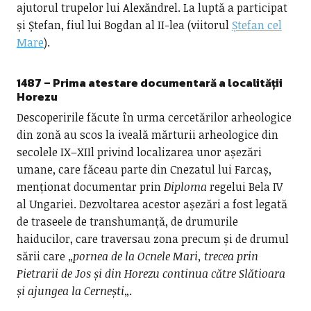
ajutorul trupelor lui Alexăndrel. La luptă a participat
și Ștefan, fiul lui Bogdan al II-lea (viitorul
Ștefan cel
Mare
).
1487 – Prima atestare documentară a localității
Horezu
Descoperirile făcute în urma cercetărilor arheologice
din zonă au scos la iveală mărturii arheologice din
secolele IX–XIIl privind localizarea unor așezări
umane, care făceau parte din Cnezatul lui Farcaș,
menționat documentar prin
Diploma
regelui Bela IV
al Ungariei. Dezvoltarea acestor așezări a fost legată
de traseele de transhumanță, de drumurile
haiducilor, care traversau zona precum și de drumul
sării care „
pornea de la Ocnele Mari, trecea prin
Pietrarii de Jos și din Horezu continua către Slătioara
și ajungea la Cernești
„.