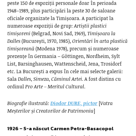
peste 150 de expoziții personale doar în perioada
1948–1989, plus participări la peste 30 de saloane
oficiale organizate la Timișoara. A participat la
numeroase expoziții de grup:
Artiștii plastici
timișoreni
(Belgrad, Novi Sad, 1969),
Timișoara la
Dalles
(București, 1970, 1985),
Orientări în arta plastică
timișoreană
(Modena 1978), precum și numeroase
prezențe în Germania – Göttingen, Nordheim, Sylt
List, Barsinghausen, Wattenscheid, Jena, Trosidorf
etc. La București a expus în cele mai selecte galerii:
Sala
Dalles
,
Simeza
,
Căminul Artei
. A fost distins cu
ordinul
Pro Arte – Meritul Cultural
.
Biografie ilustrată:
Diodor DURE, pictor
[
Vatra
Meșterilor și Creatorilor de Patrimoniu
]
1926 – S-a născut
Carmen Petra-Basacopol