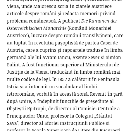
Viena, unde Maiorescu scria în ziarele austriece
articole despre români și redacta memorii privind
problema românească. A publicat
Die Rumänen der
Österreichischen Monarchie
(Românii Monarhiei
Austriece), lucrare despre românii transilvăneni, care
au luptat în revoluția pașoptistă de partea Casei de
Austria, care a cuprins și rapoartele traduse în limba
germană ale lui Avram Iancu, Axente Sever și Simion
Balint. A fost funcționar superior al Ministerului de
Justiție de la Viena, traducând în limba română mai
multe codice de legi. În 1857 a călătorit în Peninsula
Istria și a întocmit un vocabular al limbii
istroromâne, vorbită în această zonă. Revenit în țară
după Unire, a îndeplinit funcțiile de președinte al
Obșteștii Epitropii, de director al Comisiei Centrale a
Principatelor Unite, profesor la Colegiul „Sfântul
Sava”, director al Eforiei Instrucțiunii Publice și
profesor la Școala Superioară de Litere din București.