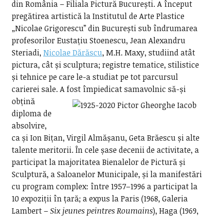
din România – Filiala Pictură București. A început
pregătirea artistică la Institutul de Arte Plastice
„Nicolae Grigorescu” din București sub îndrumarea
profesorilor Eustațiu Stoenescu, Jean Alexandru
Steriadi,
Nicolae Dărăscu
, M.H. Maxy, studiind atât
pictura, cât și sculptura; registre tematice, stilistice
și tehnice pe care le-a studiat pe tot parcursul
carierei sale.
A fost împiedicat samavolnic să-și
obțină
diploma de
absolvire,
ca și Ion Bițan, Virgil Almășanu, Geta Brăescu și alte
talente meritorii. În cele șase decenii de activitate, a
participat la majoritatea Bienalelor de Pictură și
Sculptură, a Saloanelor Municipale, și la manifestări
cu program complex: între 1957–1996 a participat la
10 expoziții în țară; a expus la Paris (1968, Galeria
Lambert –
Six jeunes peintres Roumains
), Haga (1969,