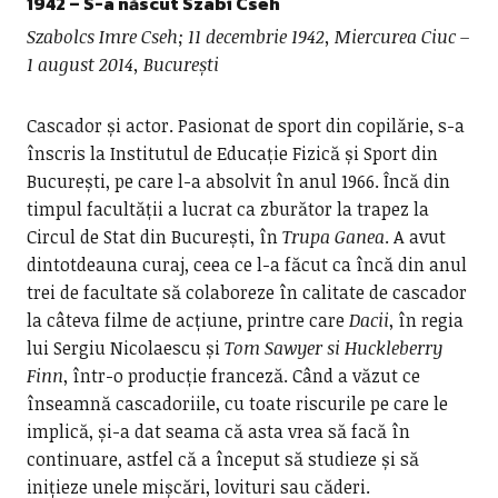
1942 – S-a născut
Szabi Cseh
Szabolcs Imre Cseh; 11 decembrie 1942, Miercurea Ciuc –
1 august 2014, București
Cascador și actor. Pasionat de sport din copilărie, s-a
înscris la Institutul de Educație Fizică și Sport din
București, pe care l-a absolvit în anul 1966. Încă din
timpul facultății a lucrat ca zburător la trapez la
Circul de Stat din București, în
Trupa Ganea
. A avut
dintotdeauna curaj, ceea ce l-a făcut ca încă din anul
trei de facultate să colaboreze în calitate de cascador
la câteva filme de acțiune, printre care
Dacii
, în regia
lui Sergiu Nicolaescu și
Tom Sawyer si Huckleberry
Finn
, într-o producție franceză. Când a văzut ce
înseamnă cascadoriile, cu toate riscurile pe care le
implică, și-a dat seama că asta vrea să facă în
continuare, astfel că a început să studieze și să
inițieze unele mișcări, lovituri sau căderi.