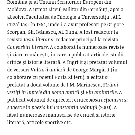
România și al Uniunii Scriitorilor Europeni din
Moldova. A urmat Liceul Militar din Cernăuți, apoi a
absolvit Facultatea de Filologie a Universității „Al.I.
Cuza” Iași în 1954, unde i-a avut profesori pe Grigore
Scorpan, Gh. Ivănescu, Al. Dima. A fost redactor la
revista
Iașul literar
și redactor principal la revista
Convorbiri literare
. A colaborat la numeroase reviste
și ziare românești, în care a publicat articole, studii
critice și istorie literară. A îngrijit și prefațat volumul
de versuri
Vulturii amiezii
de George Mărgărit (în
colaborare cu poetul Horia Zilieru), a editat și
prefațat a două volume de I.M. Marinescu,
Străini
vestiți în luptele din Roma antică
și
Vin amintirile
. A
publicat volumul de aprecieri critice
Abstracționism și
sugestie în poezia lui Constantin Mănuță
(2003). A
lăsat numeroase manuscrise de critică și istorie
literară, articole sportive etc.