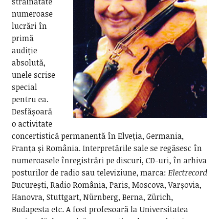
străinătate
numeroase
lucrări în
primă
audiție
absolută,
unele scrise
special
pentru ea.
Desfășoară
o activitate
concertistică permanentă în Elveția, Germania,
Franța și România. Interpretările sale se regăsesc în
numeroasele înregistrări pe discuri, CD-uri, în arhiva
posturilor de radio sau televiziune, marca:
Electrecord
București, Radio România, Paris, Moscova, Varșovia,
Hanovra, Stuttgart, Nürnberg, Berna, Zürich,
Budapesta etc. A fost profesoară la Universitatea