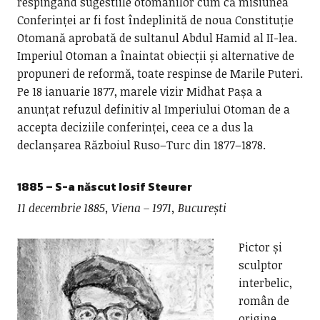
respingând sugestiile otomanilor cum că misiunea
Conferinței ar fi fost îndeplinită de noua Constituție
Otomană aprobată de sultanul Abdul Hamid al II-lea.
Imperiul Otoman a înaintat obiecții și alternative de
propuneri de reformă, toate respinse de Marile Puteri.
Pe 18 ianuarie 1877, marele vizir Midhat Pașa a
anunțat refuzul definitiv al Imperiului Otoman de a
accepta deciziile conferinței, ceea ce a dus la
declanșarea Războiul Ruso–Turc din 1877–1878.
1885
– S-a născut
Iosif Steurer
11 decembrie 1885, Viena – 1971, București
Pictor și
sculptor
interbelic,
român de
origine