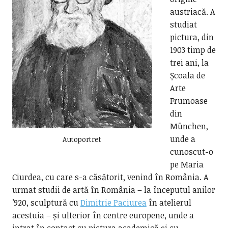
austriacă. A
studiat
pictura, din
1903 timp de
trei ani, la
Școala de
Arte
Frumoase
din
München,
unde a
Autoportret
cunoscut-o
pe Maria
Ciurdea, cu care s-a căsătorit, venind în România. A
urmat studii de artă în România – la începutul anilor
’920, sculptură cu
Dimitrie Paciurea
în atelierul
acestuia – și ulterior în centre europene, unde a
intrat în contact cu pictura academică și cu