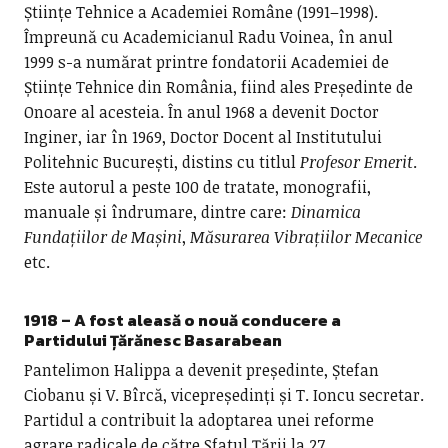
Științe Tehnice a Academiei Române (1991–1998).
Împreună cu Academicianul Radu Voinea, în anul
1999 s-a numărat printre fondatorii Academiei de
Științe Tehnice din România, fiind ales Președinte de
Onoare al acesteia. În anul 1968 a devenit Doctor
Inginer, iar în 1969, Doctor Docent al Institutului
Politehnic București, distins cu titlul
Profesor Emerit
.
Este autorul a peste 100 de tratate, monografii,
manuale și îndrumare, dintre care:
Dinamica
Fundațiilor de Mașini
,
Măsurarea Vibrațiilor Mecanice
etc.
1918 – A fost aleasă o nouă conducere a
Partidului Țărănesc Basarabean
Pantelimon Halippa a devenit președinte, Ștefan
Ciobanu și V. Bîrcă, vicepreședinți și T. Ioncu secretar.
Partidul a contribuit la adoptarea unei reforme
agrare radicale de către Sfatul Țării la 27