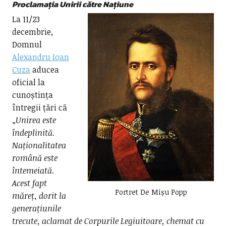
Proclamația Unirii către Națiune
La 11/23
decembrie,
Domnul
Alexandru Ioan
Cuza
aducea
oficial la
cunoștința
întregii țări că
„
Unirea este
îndeplinită.
Naționalitatea
română este
întemeiată.
Acest fapt
Portret De Mișu Popp
măreț, dorit la
generațiunile
trecute, aclamat de Corpurile Legiuitoare, chemat cu