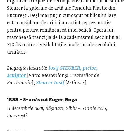
organizat o expoziție retrospectivă cu lucrările soților
Steurer la galeriile de artă ale Fondului Plastic din
București. Deși mai puțin cunoscut publicului larg,
este considerat de critici un artist reprezentativ
pentru pictura românească interbelică. Opera lui
marchează tranziția de la academismul secolului al
XIX-lea către sensibilitățile moderne ale secolului
următor.
Biografie ilustrată:
Iosif STEURER, pictor,
sculptor
[
Vatra Meșterilor și Creatorilor de
Patrimoniu
];
Steurer Iosif
[
Artindex
]
1888 – S-a născut
Eugen Goga
11 decembrie 1888, Rășinari, Sibiu – 5 iunie 1935,
București