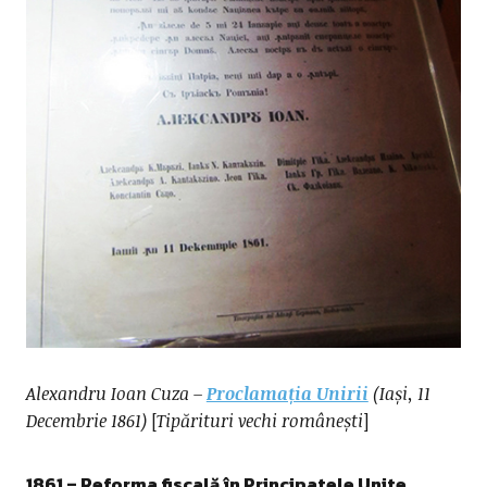
Alexandru Ioan Cuza –
Proclamația Unirii
(Iași, 11
Decembrie 1861)
[
Tipărituri vechi românești
]
1861
– Reforma fiscală în Principatele Unite