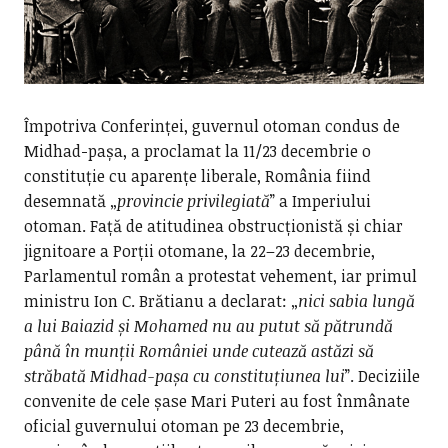
Împotriva Conferinței, guvernul otoman condus de
Midhad-pașa, a proclamat la 11/23 decembrie o
constituție cu aparențe liberale, România fiind
desemnată „
provincie privilegiată
” a Imperiului
otoman. Față de atitudinea obstrucționistă și chiar
jignitoare a Porții otomane, la 22–23 decembrie,
Parlamentul român a protestat vehement, iar primul
ministru Ion C. Brătianu a declarat: „
nici sabia lungă
a lui Baiazid și Mohamed nu au putut să pătrundă
până în munții României unde cutează astăzi să
străbată Midhad-pașa cu constituțiunea lui
”. Deciziile
convenite de cele șase Mari Puteri au fost înmânate
oficial guvernului otoman pe 23 decembrie,