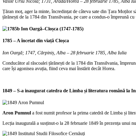
Vasile Ursu Nicola; 1731, Arada/Horea – 28 februarie 1785, Alba Iul
Țăran moț, ager la minte, încredințat de câteva sate din Țara Moților să 
țărănești de la 1784 din Transilvania, pe care a condus-o împreună cu Clo
1785 – A încetat din viață Cloșca
Ion Oargă; 1747, Cărpiniș, Alba – 28 februarie 1785, Alba Iulia
Conducător al răscoalei țărănești de la 1784 din Transilvania, împreună 
care își agonisea avuția, fiind ceva mai înstărit decât Horea.
1849 – S-a inaugurat catedra de Limba și literatura română la
In
Aron Pumnul
a fost numit profesor la prima catedră de Limba și liter
Lecția inaugurală a susținut-o la 28 februarie 1849 în prezența unui n