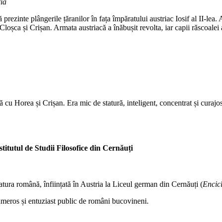
ia
prezinte plângerile țăranilor în fața împăratului austriac Iosif al II-lea.
șca și Crișan. Armata austriacă a înăbușit revolta, iar capii răscoalei au 
cu Horea și Crișan. Era mic de statură, inteligent, concentrat și curajos
stitutul de Studii Filosofice din Cernăuți
atura română, înființată în Austria la Liceul german din Cernăuți (
Encic
umeros și entuziast public de români bucovineni.