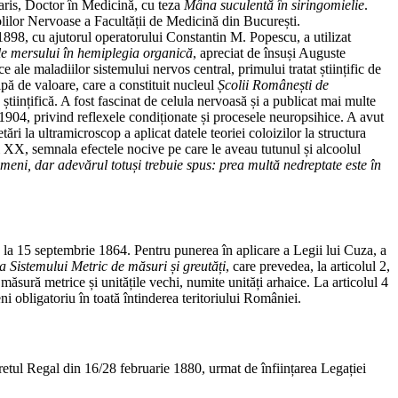
Paris, Doctor în Medicină, cu teza
Mâna suculentă în siringomielie
.
Bolilor Nervoase a Facultății de Medicină din București.
1898, cu ajutorul operatorului Constantin M. Popescu, a utilizat
le mersului în hemiplegia organică
, apreciat de însuși Auguste
le maladiilor sistemului nervos central, primului tratat științific de
pă de valoare, care a constituit nucleul
Școlii Românești de
științifică. A fost fascinat de celula nervoasă și a publicat mai multe
1904, privind reflexele condiționate și procesele neuropsihice. A avut
ări la ultramicroscop a aplicat datele teoriei coloizilor la structura
i XX, semnala efectele nocive pe care le aveau tutunul și alcoolul
meni, dar adevărul totuși trebuie spus: prea multă nedreptate este în
 la 15 septembrie 1864. Pentru punerea în aplicare a Legii lui Cuza, a
 Sistemului Metric de măsuri și greutăți
, care prevedea, la articolul 2,
ăsură metrice și unitățile vechi, numite unități arhaice. La articolul 4
ni obligatoriu în toată întinderea teritoriului României.
retul Regal din 16/28 februarie 1880, urmat de înființarea Legației