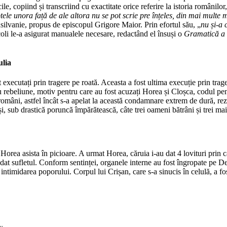
e, copiind și transcriind cu exactitate orice referire la istoria românilor
tele unora față de ale altora nu se pot scrie pre înțeles, din mai multe mi
nsilvanie, propus de episcopul Grigore Maior. Prin efortul său, „
nu și-a 
oli le-a asigurat manualele necesare, redactând el însuși o
Gramatică a l
ulia
t executați prin tragere pe roată. Aceasta a fost ultima execuție prin 
ru rebeliune, motiv pentru care au fost acuzați Horea și Cloșca, codul 
români, astfel încât s-a apelat la această condamnare extrem de dură, rez
i, sub drastică poruncă împărătească, câte trei oameni bătrâni și trei mai t
e Horea asista în picioare. A urmat Horea, căruia i-au dat 4 lovituri prin
 dat sufletul. Conform sentinței, organele interne au fost îngropate pe Deal
ntimidarea poporului. Corpul lui Crișan, care s-a sinucis în celulă, a fos