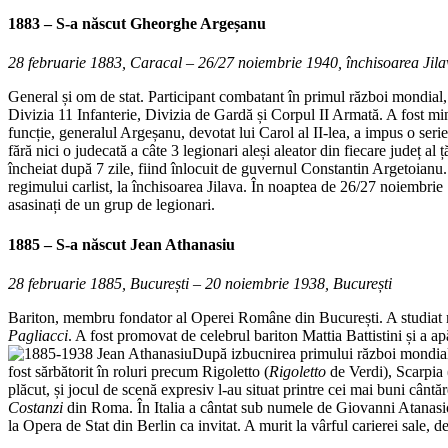
1883 – S-a născut
Gheorghe Argeșanu
28 februarie 1883, Caracal – 26/27 noiembrie 1940, închisoarea Jila
General și om de stat. Participant combatant în primul război mondial,
Divizia 11 Infanterie, Divizia de Gardă și Corpul II Armată. A fost mi
funcție, generalul Argeșanu, devotat lui Carol al II-lea, a impus o ser
fără nici o judecată a câte 3 legionari aleși aleator din fiecare județ a
încheiat după 7 zile, fiind înlocuit de guvernul Constantin Argetoianu.
regimului carlist, la închisoarea Jilava. În noaptea de 26/27 noiembrie
asasinați de un grup de legionari.
1885 – S-a născut
Jean Athanasiu
28 februarie 1885, București – 20 noiembrie 1938, București
Bariton, membru fondator al Operei Române din București. A studiat ma
Pagliacci
. A fost promovat de celebrul bariton Mattia Battistini și a a
După izbucnirea primului război mondial, 
fost sărbătorit în roluri precum Rigoletto (
Rigoletto
de Verdi), Scarpia 
plăcut, și jocul de scenă expresiv l-au situat printre cei mai buni cânt
Costanzi
din Roma. În Italia a cântat sub numele de Giovanni Atanasio
la Opera de Stat din Berlin ca invitat. A murit la vârful carierei sale, de