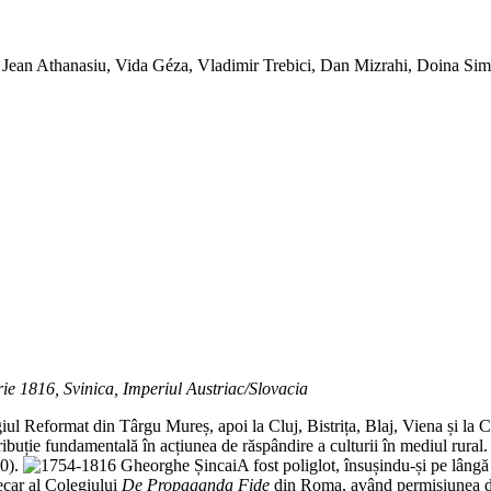
 Jean Athanasiu, Vida Géza, Vladimir Trebici, Dan Mizrahi, Doina Sim
e 1816, Svinica, Imperiul Austriac/Slovacia
giul Reformat din Târgu Mureș, apoi la Cluj, Bistrița, Blaj, Viena și la
ibuție fundamentală în acțiunea de răspândire a culturii în mediul rural.
0).
A fost poliglot, însușindu-și pe lâng
tecar al Colegiului
De Propaganda Fide
din Roma, având permisiunea de a