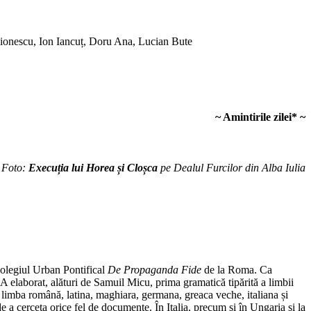
ionescu, Ion Iancuț, Doru Ana, Lucian Bute
~ Amintirile zilei
*
~
Foto:
Execuția lui Horea și Cloșca
pe Dealul Furcilor din Alba Iulia
 Colegiul Urban Pontifical
De Propaganda Fide
de la Roma. Ca
 A elaborat, alături de Samuil Micu, prima gramatică tipărită a limbii
ă limba română, latina, maghiara, germana, greaca veche, italiana și
 cerceta orice fel de documente. În Italia, precum și în Ungaria și la