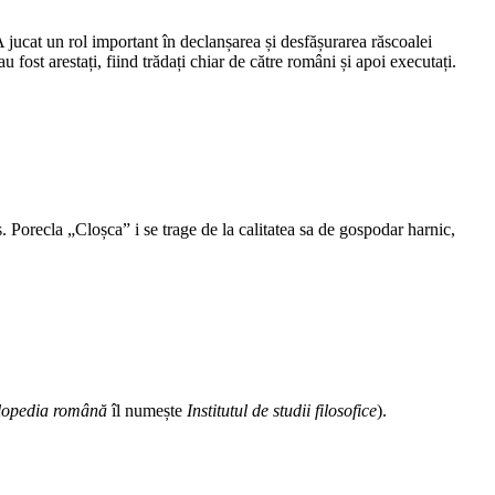
 A jucat un rol important în declanșarea și desfășurarea răscoalei
fost arestați, fiind trădați chiar de către români și apoi executați.
. Porecla „Cloșca” i se trage de la calitatea sa de gospodar harnic,
lopedia română
îl numește
Institutul de studii filosofice
).