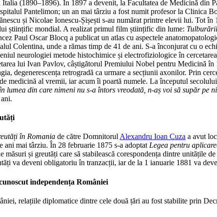
și Italia (1890–1896). În 1897 a devenit, la Facultatea de Medicină din 
la spitalul Pantelimon; un an mai târziu a fost numit profesor la Clinica 
escu și Nicolae Ionescu-Șișești s-au numărat printre elevii lui. Tot în 
i științific mondial. A realizat primul film științific din lume:
Tulburări
cez Paul Oscar Blocq a publicat un atlas cu aspectele anatomopatologice a
alul Colentina, unde a rămas timp de 41 de ani. S-a înconjurat cu o echi
eniul neurologiei metode histochimice și electrofiziologice în cercetarea 
etarea lui Ivan Pavlov, câștigătorul Premiului Nobel pentru Medicină în 
agia, degenerescența retrogradă ca urmare a secțiunii axonilor. Prin cercet
 de medicină al vremii, iar acum îi poartă numele. La începutul secolulu
n lumea din care nimeni nu s-a întors vreodată, n-aș voi să supăr pe ni
 ani.
utăți
reutăți în Romania
de către Domnitorul
Alexandru Ioan Cuza
a avut loc
de ani mai târziu. În 28 februarie 1875 s-a adoptat
Legea pentru aplicarea
măsuri și greutăți care să stabilească corespondența dintre unitățile de m
tăți va deveni obligatoriu în tranzacții, iar de la 1 ianuarie 1881 va deve
recunoscut independența României
i, relațiile diplomatice dintre cele două țări au fost stabilite prin Dec