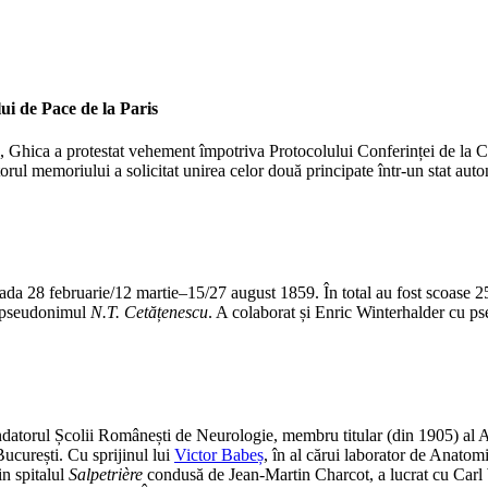
i de Pace de la Paris
ie, Ghica a protestat vehement împotriva Protocolului Conferinței de la C
ul memoriului a solicitat unirea celor două principate într-un stat aut
oada 28 februarie/12 martie–15/27 august 1859. În total au fost scoase 
u pseudonimul
N.T. Cetățenescu
. A colaborat și Enric Winterhalder cu 
fondatorul Școlii Românești de Neurologie, membru titular (din 1905) 
ucurești. Cu sprijinul lui
Victor Babeș
, în al cărui laborator de Anatom
in spitalul
Salpetrière
condusă de Jean-Martin Charcot, a lucrat cu Carl 