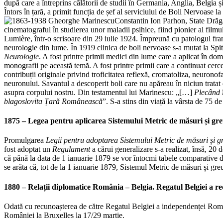
după care a întreprins călătorii de studii în Germania, Anglia, Belgia 
Întors în țară, a primit funcția de șef al serviciului de Boli Nervoase 
Constantin Ion Parhon, State Drăgăn
cinematograful în studierea unor maladii psihice, fiind pionier al filmulu
Lumière, într-o scrisoare din 29 iulie 1924. Împreună cu patologul fran
neurologie din lume. În 1919 clinica de boli nervoase s-a mutat la Spit
Neurologie
. A fost printre primii medici din lume care a aplicat în dom
monografii pe această temă. A fost printre primii care a continuat cerc
contribuții originale privind troficitatea reflexă, cromatoliza, neuronof
neuronului. Savantul a descoperit boli care nu apăreau în niciun tratat
asupra corpului nostru. Din testamentul lui Marinescu: „[…]
Plecând î
blagoslovita Țară Românească
”. S-a stins din viață la vârsta de 75 de
1875 – Legea pentru aplicarea Sistemului Metric de măsuri și gre
Promulgarea
Legii pentru adoptarea Sistemului Metric de măsuri și g
fost adoptat un
Regulament
a cărui generalizare s-a realizat, însă, 20 
că până la data de 1 ianuarie 1879 se vor întocmi tabele comparative de 
se arăta că, tot de la 1 ianuarie 1879, Sistemul Metric de măsuri și greu
1880 – Relații diplomatice România – Belgia. Regatul Belgiei a 
Odată cu recunoașterea de către Regatul Belgiei a independenței Românie
României la Bruxelles la 17/29 martie.