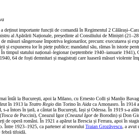
va
 a deținut importante funcții de comandă în Regimentul 2 Călărași–Caraca
nistru al Apărării Naționale, președinte al Consiliului de Miniștri (21–
ie de măsuri sângeroase împotriva legionarilor, precum: executarea și ex
l țării și expunerea lor în piețe publice; mandatul său, rămas în istorie p
 În timpul statului național–legionar (septembrie 1940–ianuarie 1941), Gh
 1940, 64 de foști demnitari și magistrați care luaseră măsuri violente îm
i întâi la București, apoi la Milano, cu Ernesto Colli și Manlio Bavag
părut în 1913 la
Teatro Regio
din Torino în
Aida
ca Amonasro. În 1914 a 
s-a întors în țară, a cântat la București, Iași și Odessa. În 1919 s-a al
(
Tosca
de Puccini), Cneazul Igor (
Cneazul Igor
de Borodin) și Don Gi
ăreți de operă români. În 1921 a apărut la Brescia și Ferrara, apoi în stag
. Între 1923–1925, ca partener al tenorului
Traian Grozăvescu
, a avut
 febră tifoidă.