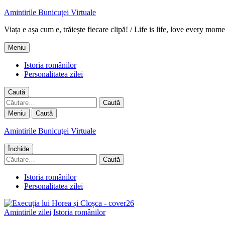
Amintirile Bunicuţei Virtuale
Viața e așa cum e, trăiește fiecare clipă! / Life is life, love every mome
Meniu
Istoria românilor
Personalitatea zilei
Caută
Caută
după:
Meniu
Caută
Amintirile Bunicuţei Virtuale
Închide
Caută
după:
Istoria românilor
Personalitatea zilei
Amintirile zilei
Istoria românilor