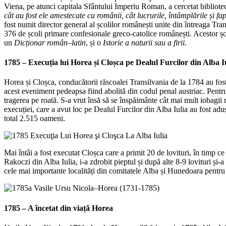
Viena, pe atunci capitala Sfântului Imperiu Roman, a cercetat bibliotecil
cât au fost ele amestecate cu românii, cât lucrurile, întâmplările și fap
fost numit director general al școlilor românești unite din întreaga Tra
376 de școli primare confesionale greco-catolice românești. Acestor șc
un
Dicționar român–latin
, și o
Istorie a naturii sau a firii
.
1785 –
Execuția lui Horea și Cloșca pe Dealul Furcilor din Alba I
Horea și Cloșca, conducătorii răscoalei Transilvania de la 1784 au fos
acest eveniment pedeapsa fiind abolită din codul penal austriac. Pent
tragerea pe roată. S-a vrut însă să se înspăimânte cât mai mult iobagii 
execuției, care a avut loc pe Dealul Furcilor din Alba Iulia au fost aduș
total 2.515 oameni.
Mai întâi a fost executat Cloșca care a primit 20 de lovituri, în timp c
Rakoczi din Alba Iulia, i-a zdrobit pieptul și după alte 8-9 lovituri și-a
cele mai importante localități din comitatele Alba și Hunedoara pentru i
1785 – A încetat din viață Horea