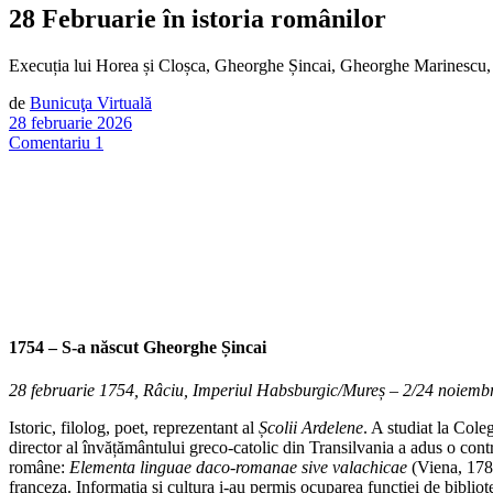
28 Februarie în istoria românilor
Execuția lui Horea și Cloșca, Gheorghe Șincai, Gheorghe Marinescu,
de
Bunicuţa Virtuală
28 februarie 2026
Comentariu 1
1754 – S-a născut
Gheorghe Șincai
28 februarie 1754, Râciu, Imperiul Habsburgic/Mureș – 2/24 noiembri
Istoric, filolog, poet, reprezentant al
Școlii Ardelene
. A studiat la Cole
director al învățământului greco-catolic din Transilvania a adus o contr
române:
Elementa linguae daco-romanae sive valachicae
(Viena, 178
franceza. Informația și cultura i-au permis ocuparea funcției de biblio