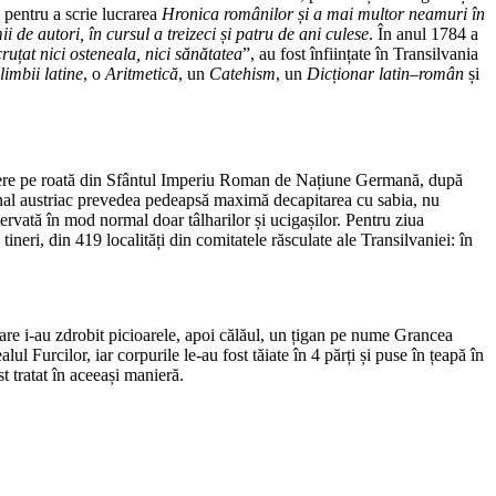
, pentru a scrie lucrarea
Hronica românilor și a mai multor neamuri în
i de autori, în cursul a treizeci și patru de ani culese
. În anul 1784 a
cruțat nici osteneala, nici sănătatea
”, au fost înființate în Transilvania
imbii latine
, o
Aritmetică
, un
Catehism
, un
Dicționar latin–român
și
tragere pe roată din Sfântul Imperiu Roman de Națiune Germană, după
penal austriac prevedea pedeapsă maximă decapitarea cu sabia, nu
ervată în mod normal doar tâlharilor și ucigașilor. Pentru ziua
ineri, din 419 localități din comitatele răsculate ale Transilvaniei: în
 care i-au zdrobit picioarele, apoi călăul, un țigan pe nume Grancea
ul Furcilor, iar corpurile le-au fost tăiate în 4 părți și puse în țeapă în
t tratat în aceeași manieră.