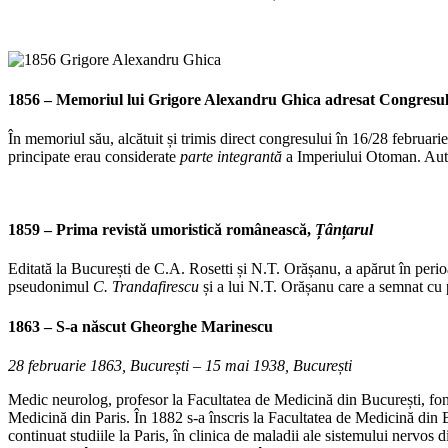
1856 – Memoriul lui
Grigore Alexandru Ghica adresat Congresulu
În memoriul său, alcătuit și trimis direct congresului în 16/28 februar
principate erau considerate
parte integrantă
a Imperiului Otoman. Autor
1859 – Prima revistă umoristică românească,
Țânțarul
Editată la București de C.A. Rosetti și N.T. Orășanu, a apărut în peri
pseudonimul
C. Trandafirescu
și a lui N.T. Orășanu care a semnat c
1863 – S-a născut
Gheorghe Marinescu
28 februarie 1863, București – 15 mai 1938, București
Medic neurolog, profesor la Facultatea de Medicină din București, 
Medicină din Paris. În 1882 s-a înscris la Facultatea de Medicină din B
continuat studiile la Paris, în clinica de maladii ale sistemului nervos d