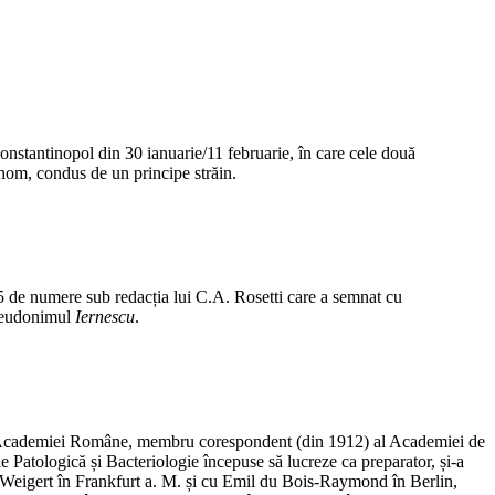
onstantinopol din 30 ianuarie/11 februarie, în care cele două
onom, condus de un principe străin.
25 de numere sub redacția lui C.A. Rosetti care a semnat cu
pseudonimul
Iernescu
.
al Academiei Române, membru corespondent (din 1912) al Academiei de
ie Patologică și Bacteriologie începuse să lucreze ca preparator, și-a
Weigert în Frankfurt a. M. și cu Emil du Bois-Raymond în Berlin,