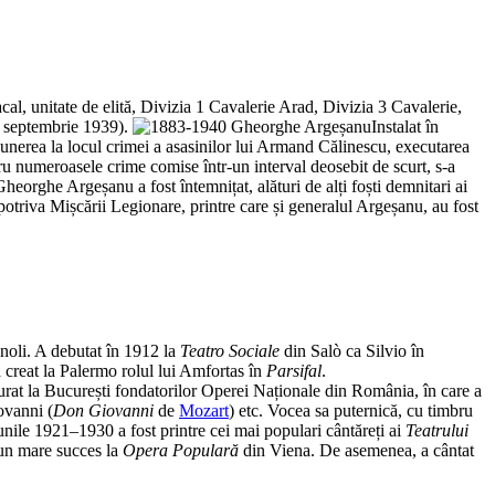
l, unitate de elită, Divizia 1 Cavalerie Arad, Divizia 3 Cavalerie,
28 septembrie 1939).
Instalat în
punerea la locul crimei a asasinilor lui Armand Călinescu, executarea
entru numeroasele crime comise într-un interval deosebit de scurt, s-a
eorghe Argeșanu a fost întemnițat, alături de alți foști demnitari ai
potriva Mișcării Legionare, printre care și generalul Argeșanu, au fost
noli. A debutat în 1912 la
Teatro Sociale
din Salò ca Silvio în
creat la Palermo rolul lui Amfortas în
Parsifal
.
ăturat la București fondatorilor Operei Naționale din România, în care a
ovanni (
Don Giovanni
de
Mozart
) etc. Vocea sa puternică, cu timbru
iunile 1921–1930 a fost printre cei mai populari cântăreți ai
Teatrului
 un mare succes la
Opera Populară
din Viena. De asemenea, a cântat