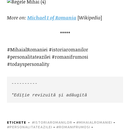
More on:
Michael I of Romania
[
Wikipedia
]
*****
#MihaialRomaniei #istoriaromanilor
#personalitateazilei #romanifrumosi
#todayspersonality
----------

*Ediție revizuită și adăugită
ETICHETE
#ISTORIAROMANILOR
•
#MIHAIALROMANIEI
•
#PERSONALITATEAZILEI
•
#ROMANIFRUMOSI
•