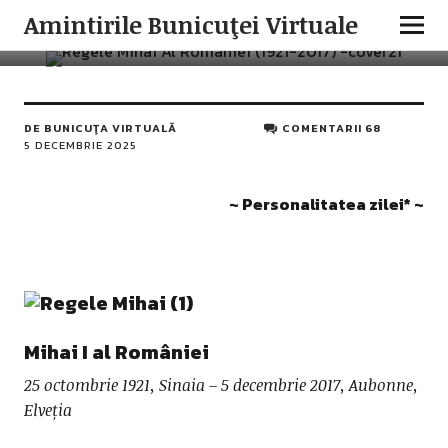
ISTORIA ROMÂNILOR
PERSONALITATEA ZILEI
Amintirile Bunicuţei Virtuale
Mihai I al României
DE
BUNICUŢA VIRTUALĂ
COMENTARII 68
5 DECEMBRIE 2025
~ Personalitatea zilei* ~
Mihai I al României
25 octombrie 1921, Sinaia – 5 decembrie 2017, Aubonne,
Elveția