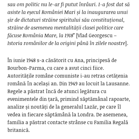
sau om politic nu le-ar fi putut înrâuri. I-a fost dat să
asiste la eșecul României Mari și la inaugurarea unui
șir de dictaturi străine spiritului său constituțional,
străine de asemenea mentalității clasei politice care
făcuse România Mare, la 1918
” [Vlad Georgescu –
Istoria românilor de la origini până în zilele noastre
].
În iunie 1948 s-a căsătorit cu Ana, principesă de
Bourbon-Parma, cu care a avut cinci fiice.
Autoritățile române comuniste i-au retras cetățenia
română în același an. Din 1949 au locuit la Lausanne.
Regele a păstrat încă de atunci legătura cu
evenimentele din țară, primind săptămânal rapoarte,
analize și noutăți de la generalul Lazăr, pe care îl
vedea in fiecare săptămână la Londra. De asemenea,
familia a păstrat contacte strânse cu Familia Regală
britanică.