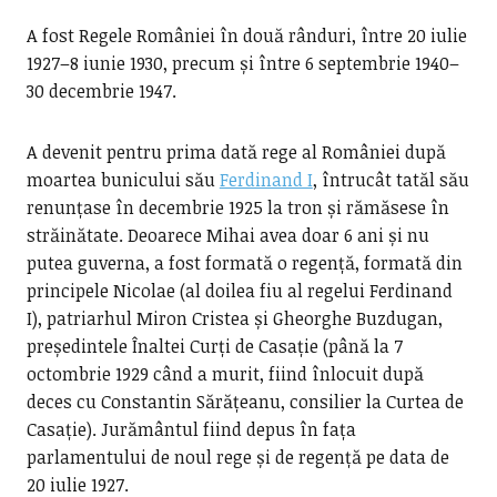
A fost Regele României în două rânduri, între 20 iulie
1927–8 iunie 1930, precum și între 6 septembrie 1940–
30 decembrie 1947.
A devenit pentru prima dată rege al României după
moartea bunicului său
Ferdinand I
, întrucât tatăl său
renunțase în decembrie 1925 la tron și rămăsese în
străinătate. Deoarece Mihai avea doar 6 ani și nu
putea guverna, a fost formată o regență, formată din
principele Nicolae (al doilea fiu al regelui Ferdinand
I), patriarhul Miron Cristea și Gheorghe Buzdugan,
președintele Înaltei Curți de Casație (până la 7
octombrie 1929 când a murit, fiind înlocuit după
deces cu Constantin Sărățeanu, consilier la Curtea de
Casație). Jurământul fiind depus în fața
parlamentului de noul rege și de regență pe data de
20 iulie 1927.