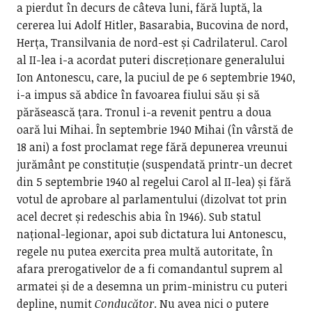
a pierdut în decurs de câteva luni, fără luptă, la
cererea lui Adolf Hitler, Basarabia, Bucovina de nord,
Herța, Transilvania de nord-est și Cadrilaterul. Carol
al II-lea i-a acordat puteri discreționare generalului
Ion Antonescu, care, la puciul de pe 6 septembrie 1940,
i-a impus să abdice în favoarea fiului său și să
părăsească țara. Tronul i-a revenit pentru a doua
oară lui Mihai. În septembrie 1940 Mihai (în vârstă de
18 ani) a fost proclamat rege fără depunerea vreunui
jurământ pe constituție (suspendată printr-un decret
din 5 septembrie 1940 al regelui Carol al II-lea) și fără
votul de aprobare al parlamentului (dizolvat tot prin
acel decret și redeschis abia în 1946). Sub statul
național-legionar, apoi sub dictatura lui Antonescu,
regele nu putea exercita prea multă autoritate, în
afara prerogativelor de a fi comandantul suprem al
armatei și de a desemna un prim-ministru cu puteri
depline, numit
Conducător
. Nu avea nici o putere