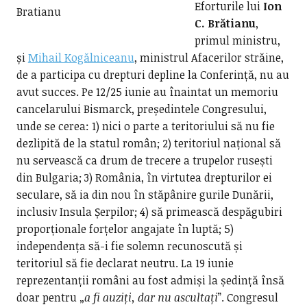
Eforturile lui
Ion
C. Brătianu
,
primul ministru,
și
Mihail Kogălniceanu
, ministrul Afacerilor străine,
de a participa cu drepturi depline la Conferință, nu au
avut succes. Pe 12/25 iunie au înaintat un memoriu
cancelarului Bismarck, președintele Congresului,
unde se cerea: 1) nici o parte a teritoriului să nu fie
dezlipită de la statul român; 2) teritoriul național să
nu servească ca drum de trecere a trupelor rusești
din Bulgaria; 3) România, în virtutea drepturilor ei
seculare, să ia din nou în stăpânire gurile Dunării,
inclusiv Insula Șerpilor; 4) să primească despăgubiri
proporționale forțelor angajate în luptă; 5)
independența să-i fie solemn recunoscută și
teritoriul să fie declarat neutru. La 19 iunie
reprezentanții români au fost admiși la ședință însă
doar pentru „
a fi auziți, dar nu ascultați
”. Congresul