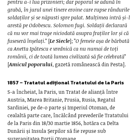
pentru a-i lua prizonieri; dar poporul se adună în
grabă, în jurul unei tinere eroine care rupse rândurile
soldaților și se năpusti spre palat. Mulțimea intră și-l
arestă pe Odobescu. Solomon fugi. Soldații declarară
că nu vor mai trage niciodată asupra fraților lor și că
fuseseră înșelați
.” [
Le Siecle
]; ”
O femeie așa de bărbată
ca Anetta Ipătescu e vrednică ca nu numai de toți
românii, ci de toată lumea civilizată să fie celebrată
”
[
Amicul poporului
, gazetă românească din Pesta].
1857 – Tratatul adițional Tratatului de la Paris
S-a încheiat, la Paris, un Tratat de alianță între
Austria, Marea Britanie, Prusia, Rusia, Regatul
Sardiniei, pe de-o parte și Imperiul Otoman, de
cealaltă parte care, încălcând prevederile Tratatului
de la Paris din 18/30 martie 1856, hotăra ca Delta
Dunării și Insula Șerpilor să fie repuse sub
suzeranitatea Porții Otomane.