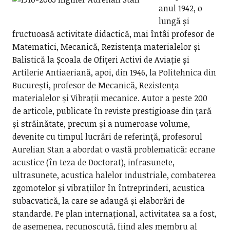
anul 1942, o
lungă și
fructuoasă activitate didactică, mai întâi profesor de
Matematici, Mecanică, Rezistența materialelor și
Balistică la Școala de Ofițeri Activi de Aviație și
Artilerie Antiaeriană, apoi, din 1946, la Politehnica din
București, profesor de Mecanică, Rezistența
materialelor și Vibrații mecanice. Autor a peste 200
de articole, publicate în reviste prestigioase din țară
și străinătate, precum și a numeroase volume,
devenite cu timpul lucrări de referință, profesorul
Aurelian Stan a abordat o vastă problematică: ecrane
acustice (în teza de Doctorat), infrasunete,
ultrasunete, acustica halelor industriale, combaterea
zgomotelor și vibrațiilor în întreprinderi, acustica
subacvatică, la care se adaugă și elaborări de
standarde. Pe plan internațional, activitatea sa a fost,
de asemenea, recunoscută, fiind ales membru al