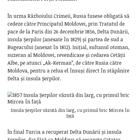
În urma Războiului Crimeii, Rusia fusese obligată să
cedeze către Principatul Moldovei, prin Tratatul de
pace de la Paris din 26 decembrie 1856, Delta Dunării,
insula Șerpilor (anexate în 1829) și partea de sud a
Bugeacului (anexat în 1812). Inițial, sultanul otoman,
suzeran al Moldovei, revendicase și cedarea Cetății
Albe, pe atunci „Ak-Kerman”, de către Rusia către
Moldova, pentru a relua el însuși direct în stăpânire
Delta și insula Șerpilor.
Insula Șerpilor văzută din larg, cu primul bric Mircea în
față
În final Turcia a recuperat Delta Dunării și insula
Șerpilor, dar fără ca Moldova să recapete Cetatea