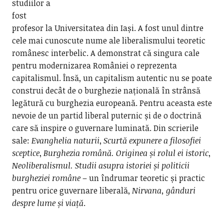
studiilor a
fost
profesor la Universitatea din Iași. A fost unul dintre
cele mai cunoscute nume ale liberalismului teoretic
românesc interbelic. A demonstrat că singura cale
pentru modernizarea României o reprezenta
capitalismul. Însă, un capitalism autentic nu se poate
construi decât de o burghezie națională în strânsă
legătură cu burghezia europeană. Pentru aceasta este
nevoie de un partid liberal puternic și de o doctrină
care să inspire o guvernare luminată. Din scrierile
sale:
Evanghelia naturii
,
Scurtă expunere a filosofiei
sceptice
,
Burghezia română. Originea și rolul ei istoric
,
Neoliberalismul. Studii asupra
istoriei și politicii
burgheziei române
– un îndrumar teoretic și practic
pentru orice guvernare liberală,
Nirvana, gânduri
despre lume și viață
.