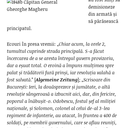
demisioneze
din armată și
să părăsească
principatul.
Ecouri în presa vremii: „
Chiar acum, la orele 2,
tumultul cuprinde strada principală. S-a făcut
încercarea de a se aresta întregul guvern provizoriu,
dar a eșuat total. O eroină a împuns mulțimea spre
palat și trădătorii fură prinși, iar revoluția valahă a
fost salvată
.” [
Algemeine Zeitung
]; „
Scrisoare din
București: Ieri, la douăsprezece și jumătate, o altă
revoluție sângeroasă a izbucnit aici, dar, din fericire,
poporul a înăbușit-o. Odobescu, fostul șef al miliției
naționale, și Solomon, colonel al celui de-al 3-lea
regiment de infanterie, au atacat, în fruntea a 400 de
soldați, pe membrii guvernului, care se aflau reuniți,