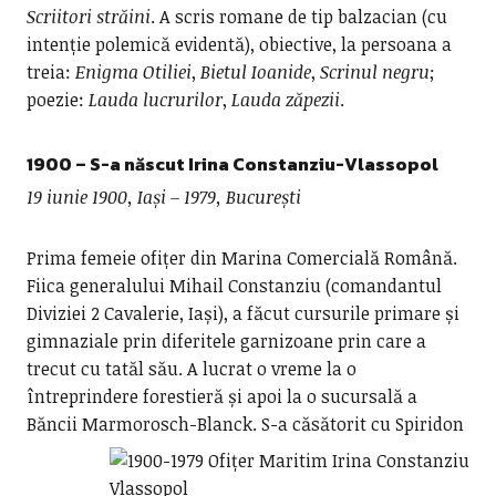
Scriitori
străini
. A scris romane de tip balzacian (cu
intenție polemică evidentă), obiective, la persoana a
treia:
Enigma Otiliei
,
Bietul Ioanide
,
Scrinul negru
;
poezie:
Lauda lucrurilor
,
Lauda zăpezii
.
1900 – S-a născut
Irina Constanziu-Vlassopol
19 iunie 1900, Iași – 1979, București
Prima femeie ofițer din Marina Comercială Română.
Fiica generalului Mihail Constanziu (comandantul
Diviziei 2 Cavalerie, Iași), a făcut cursurile primare și
gimnaziale prin diferitele garnizoane prin care a
trecut cu tatăl său. A lucrat o vreme la o
întreprindere forestieră și apoi la o sucursală a
Băncii Marmorosch-Blanck.
S-a căsătorit cu Spiridon