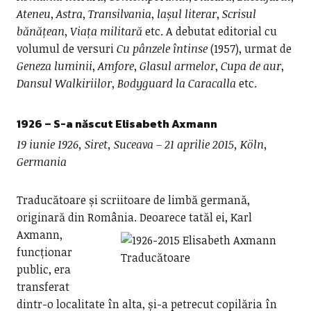
Ateneu
,
Astra
,
Transilvania
,
lașul literar
,
Scrisul
bănățean
,
Viața militară
etc. A debutat editorial cu
volumul de versuri
Cu pânzele întinse
(1957), urmat de
Geneza luminii
,
Amfore
,
Glasul armelor
,
Cupa de aur
,
Dansul Walkiriilor
,
Bodyguard la Caracalla
etc.
1926
– S-a născut
Elisabeth Axmann
19 iunie 1926, Siret, Suceava – 21 aprilie 2015, Köln,
Germania
Traducătoare și scriitoare de limbă germană,
originară din România.
Deoarece tatăl ei, Karl
Axmann,
funcționar
public, era
transferat
dintr-o localitate în alta, și-a petrecut copilăria în