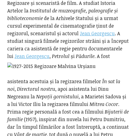
Regizoare și scenaristă de film. A studiat Istoria
Artelor la
Institutul de muzeografie, paleografie și
biblioteconomie
de la Arhivele Statului și a urmat
cursul experimental de cinematografie ținut de
regizorul, scenaristul și actorul
Jean Georgescu
. A
studiat singură filmele regizorilor străini și a început
cariera ca asistentă de regie pentru documentarele
lui
Jean Georgescu
,
Petrolul
și
Pădurile
.
A fost
asistenta acestuia și la regizarea filmelor
În sat la
noi
,
Directorul
nostru
, apoi asistenta lui Dinu
Negreanu la
Nepoții gornistului
, a Marietei Sadova și
a lui Victor Iliu la regizarea filmului
Mitrea Cocor
.
Prima regie personală a fost cea a filmului
Bijuterii de
familie
(1957), inspirat din nuvela lui Petru Dumitriu,
dar în timpul filmărilor a fost întreruptă, a continuat
cu
Vânt de martie
, tot după o nuvelă a lui Petru