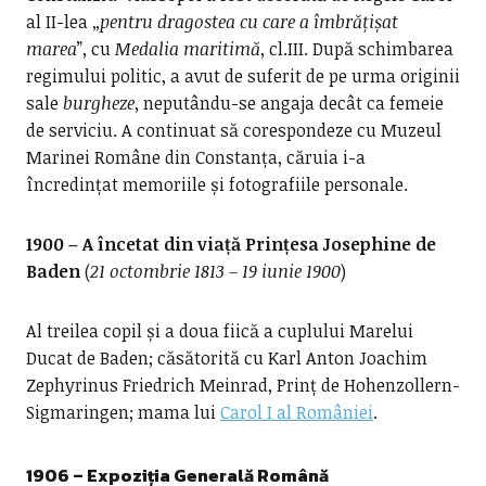
al II-lea „
pentru dragostea cu care a îmbrățișat
marea
”, cu
Medalia maritimă
, cl.III. După schimbarea
regimului politic, a avut de suferit de pe urma originii
sale
burgheze
, neputându-se angaja decât ca femeie
de serviciu. A continuat să corespondeze cu Muzeul
Marinei Române din Constanța, căruia i-a
încredințat memoriile și fotografiile personale.
1900 – A încetat din viață Prințesa Josephine de
Baden
(
21 octombrie 1813 – 19 iunie 1900
)
Al treilea copil și a doua fiică a cuplului Marelui
Ducat de Baden; căsătorită cu Karl Anton Joachim
Zephyrinus Friedrich Meinrad, Prinț de Hohenzollern-
Sigmaringen; mama lui
Carol I al României
.
1906 – Expoziția Generală Română