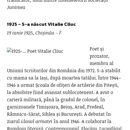
traducător; unul dintre întemeietorii societății
Junimea
1925 – S-a născut
Vitalie Cliuc
19 iunie 1925, Chișinău – ?
Poet și
prozator,
membru al
Uniunii Scriitorilor din România din 1972. S-a stabilit
cu mama sa la Iași, după moartea tatălui. Între 1944–
1946 a urmat Școala de ofițeri de artilerie din Pitești,
la absolvire fiind avansat sublocotenent. A avut o
carieră militară, până la gradul de colonel, în
garnizoanele Timișoara, Beiuș, Arad, Predeal,
Râmnicu-Sărat, Sihlea și București. A debutat în
ziarul
Glasul armatei
în anul 1946. A colaborat la
România literară
,
Contemporanul
,
Flacăra
,
Luceafărul
,