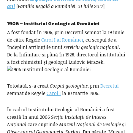
ani
[
Familia Regală a României, 31 iulie 2017
]
1906 –
Institutul Geologic al României
A fost fondat în 1906, prin Decretul semnat la 19 iunie
de către Regele
Carol I al României
, cu scopul de a
îndeplini atribuțiile unui
serviciu geologic național
.
De la înființare și până în 1928, directorul institutului
a fost chimistul și geologul Ludovic Mrazek.
Totodată, s-a creat
Corpul geologilor
, prin
Decretul
semnat de Regele
Carol I
la 10 martie 1906.
În cadrul Institutului Geologic al României a fost
creată în anul 2006
Secția Instalații de Interes
Național
care cuprinde
Muzeul Național de Geologie
și
Observatorul Geomagnetic Surlari
. Din păcate, Muzeul