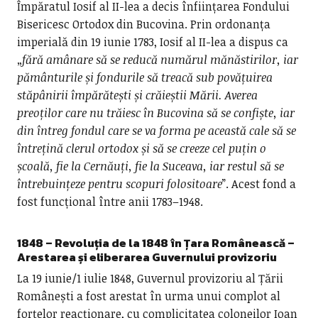
Împăratul Iosif al II-lea a decis înființarea Fondului
Bisericesc Ortodox din Bucovina. Prin ordonanța
imperială din 19 iunie 1783, Iosif al II-lea a dispus ca
„
fără amânare să se reducă numărul mănăstirilor, iar
pământurile și fondurile să treacă sub povățuirea
stăpânirii împărătești și crăieștii Mării. Averea
preoților care nu trăiesc în Bucovina să se confiște, iar
din întreg fondul care se va forma pe această cale să se
întrețină clerul ortodox și să se creeze cel puțin o
școală, fie la Cernăuți, fie la Suceava, iar restul să se
întrebuințeze pentru scopuri folositoare
”. Acest fond a
fost funcțional între anii 1783–1948.
1848 – Revoluția de la 1848 în Țara Românească –
Arestarea și eliberarea Guvernului provizoriu
La 19 iunie/1 iulie 1848, Guvernul provizoriu al Țării
Românești a fost arestat în urma unui complot al
forțelor reacționare, cu complicitatea coloneilor Ioan