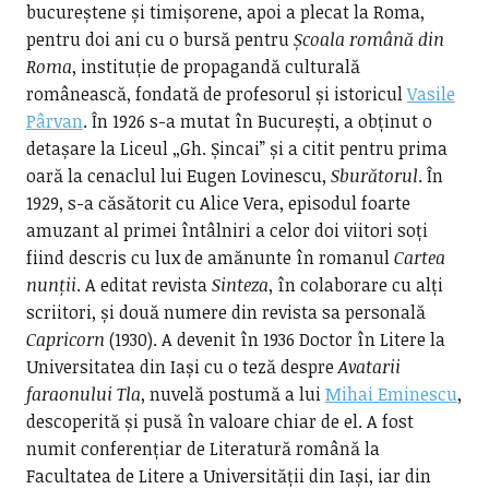
bucureștene și timișorene, apoi a plecat la Roma,
pentru doi ani cu o bursă pentru
Școala română din
Roma
, instituție de propagandă culturală
românească, fondată de profesorul și istoricul
Vasile
Pârvan
. În 1926 s-a mutat în București, a obținut o
detașare la Liceul „Gh. Șincai” și a citit pentru prima
oară la cenaclul lui Eugen Lovinescu,
Sburătorul
. În
1929, s-a căsătorit cu Alice Vera, episodul foarte
amuzant al primei întâlniri a celor doi viitori soți
fiind descris cu lux de amănunte în romanul
Cartea
nunții
. A editat revista
Sinteza
, în colaborare cu alți
scriitori, și două numere din revista sa personală
Capricorn
(1930). A devenit în 1936 Doctor în Litere la
Universitatea din Iași cu o teză despre
Avatarii
faraonului Tla
, nuvelă postumă a lui
Mihai Eminescu
,
descoperită și pusă în valoare chiar de el. A fost
numit conferențiar de Literatură română la
Facultatea de Litere a Universității din Iași, iar din