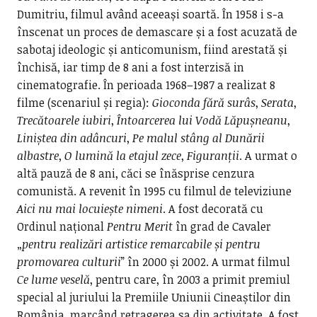
Dumitriu, filmul având aceeași soartă. În 1958 i s-a
înscenat un proces de demascare și a fost acuzată de
sabotaj ideologic și anticomunism, fiind arestată și
închisă, iar timp de 8 ani a fost interzisă in
cinematografie. În perioada 1968–1987 a realizat 8
filme (scenariul și regia):
Gioconda fără surâs
,
Serata
,
Trecătoarele iubiri
,
Întoarcerea lui Vodă Lăpușneanu
,
Liniștea din
adâncuri
,
Pe malul stâng al Dunării
albastre
,
O lumină la etajul zece
,
Figuranții
. A urmat o
altă pauză de 8 ani, căci se înăsprise cenzura
comunistă. A revenit în 1995 cu filmul de televiziune
Aici nu mai locuiește nimeni
. A fost decorată cu
Ordinul național
Pentru Merit
în grad de Cavaler
„
pentru realizări artistice remarcabile și pentru
promovarea culturii
” în 2000 și 2002. A urmat filmul
Ce lume veselă
, pentru care, în 2003 a primit premiul
special al juriului la Premiile Uniunii Cineaștilor din
România, marcând retragerea sa din activitate. A fost