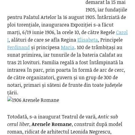
demarat la 15 mai
1905, iar fundațiile
pentru Palatul Artelor la 16 august 1905. Întârziată de
ploi torențiale, inaugurarea Expoziției s-a făcut
marți, 6/19 iunie 1906, la orele 10, de către Regele
Carol
I
, alături de care se afla Regina
Elisabeta
, Principele
Ferdinand
și principesa
Maria
. 100 de trâmbițași au
sunat primirea, iar tunurile de la bateria Calafat au
tras 21 lovituri. Familia regală a fost întâmpinată la
intrarea în parc, prin poarta în formă de arc de cerc,
de către organizatori, guvern și un grup de 300 de
notari, primari și săteni de frunte din toate județele
țării.
Totodată, s-a inaugurat Teatrul de vară,
Antic sub
cerul liber
,
Arenele Romane
, construit după model
roman, ridicat de arhitectul Leonida Negrescu,