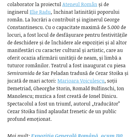
colaborator la proiectul
Ateneul Român
și de
inginerul
Elie Radu
, închinat latinității poporului
român. La lucrări a contribuit și inginerul George
Constantinescu. Cu o capacitate maximă de 5.000 de
locuri, a fost locul de desfășurare pentru festivitățile
de deschidere și de închidere ale expoziției și al altor
manifestări cu caracter cultural și artistic, care au
oferit ocazia afirmării unității de neam, și limbă a
tuturor românilor. Teatrul a fost inaugurat cu piesa
Semiramida
de Sar Peladan tradusă de Cezar Stoika și
jucată de mari actori:
Marioara Voiculescu
, soții
Demetriad, Gheorghe Storin, Romald Bulfinschi, Ion
Manolescu; muzica a fost creată de Ionel Dinicu.
Spectacolul a fost un triumf, autorul „traducător”
Cezar Stoika fiind aplaudat frenetic de un public
profund emoționat.
Mai mult:
Expoziția Generală Română, acum 110