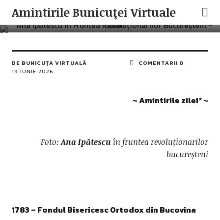
AMINTIRILE ZILEI
ISTORIA ROMÂNILOR
Amintirile Bunicuţei Virtuale
19 Iunie în istoria românilor
DE
BUNICUŢA VIRTUALĂ
COMENTARII 0
19 IUNIE 2026
~ Amintirile zilei
*
~
Foto:
Ana Ipătescu
în fruntea revoluționarilor
bucureșteni
1783 – Fondul Bisericesc Ortodox din Bucovina