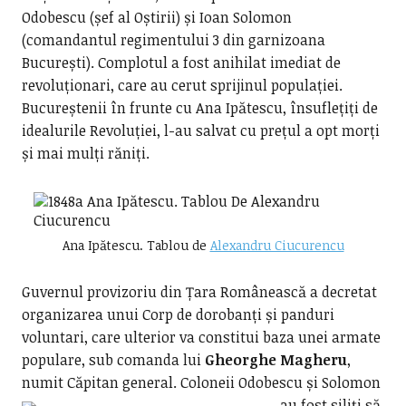
Odobescu (șef al Oștirii) și Ioan Solomon
(comandantul regimentului 3 din garnizoana
București). Complotul a fost anihilat imediat de
revoluționari, care au cerut sprijinul populației.
Bucureștenii în frunte cu Ana Ipătescu, însuflețiți de
idealurile Revoluției, l-au salvat cu prețul a opt morți
și mai mulți răniți.
Ana Ipătescu. Tablou de
Alexandru Ciucurencu
Guvernul provizoriu din Țara Românească a decretat
organizarea unui Corp de dorobanți și panduri
voluntari, care ulterior va constitui baza unei armate
populare, sub comanda lui
Gheorghe Magheru
,
numit Căpitan general.
Coloneii Odobescu și Solomon
au fost siliți să