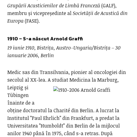
Grupării Acusticienilor de Limbă Franceză
(GALF),
membru și vicepreședinte al
Societății de Acustică din
Europa
(FASE).
1910 – S-a născut
Arnold Graffi
19 iunie 1910, Bistrița, Austro-Ungaria/Bistrița – 30
ianuarie 2006, Berlin
Medic sas din Transilvania, pionier al oncologiei din
secolul al XX-lea.
A studiat Medicina la Marburg,
Leipzig și
Tübingen
înainte de a
obține doctoratul la Charité din Berlin. A lucrat la
Institutul ”Paul Ehrlich” din Frankfurt, a predat la
Universitatea ”Humboldt” din Berlin de la mijlocul
anilor 1940 până în 1975, când s-a retras. După