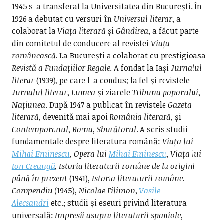
1945 s-a transferat la Universitatea din București. În
1926 a debutat cu versuri în
Universul literar
, a
colaborat la
Viața literară
și
Gândirea
, a făcut parte
din comitetul de conducere al revistei
Viața
românească
. La București a colaborat cu prestigioasa
Revistă a Fundațiilor Regale
. A fondat la Iași
Jurnalul
literar
(1939), pe care l-a condus; la fel și revistele
Jurnalul literar
,
Lumea
și ziarele
Tribuna poporului
,
Națiunea
. După 1947 a publicat în revistele
Gazeta
literară
, devenită mai apoi
România literară
, și
Contemporanul
,
Roma
,
Sburătorul
. A scris studii
fundamentale despre literatura română:
Viața lui
Mihai Eminescu
,
Opera lui
Mihai Eminescu
,
Viața lui
Ion Creangă
,
Istoria literaturii române de la origini
până în prezent
(1941),
Istoria literaturii române.
Compendiu
(1945),
Nicolae Filimon
,
Vasile
Alecsandri
etc.; studii și eseuri privind literatura
universală:
Impresii asupra literaturii spaniole
,