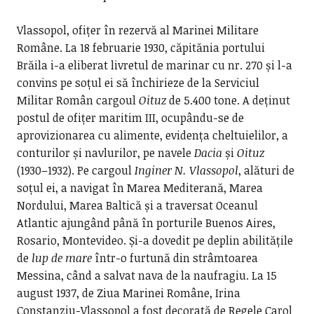
Vlassopol, ofițer în rezervă al Marinei Militare
Române. La 18 februarie 1930, căpitănia portului
Brăila i-a eliberat livretul de marinar cu nr. 270 și l-a
convins pe soțul ei să închirieze de la Serviciul
Militar Român cargoul
Oituz
de 5.400 tone. A deținut
postul de ofițer maritim III, ocupându-se de
aprovizionarea cu alimente, evidența cheltuielilor, a
conturilor și navlurilor, pe navele
Dacia
și
Oituz
(1930–1932). Pe cargoul
Inginer N. Vlassopol
, alături de
soțul ei, a navigat în Marea Mediterană, Marea
Nordului, Marea Baltică și a traversat Oceanul
Atlantic ajungând până în porturile Buenos Aires,
Rosario, Montevideo. Și-a dovedit pe deplin abilitățile
de
lup de mare
într-o furtună din strâmtoarea
Messina, când a salvat nava de la naufragiu. La 15
august 1937, de Ziua Marinei Române, Irina
Constanziu-Vlassopol a fost decorată de Regele Carol