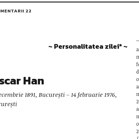
MENTARII 22
~ Personalitatea zilei* ~
a
m
f
d
scar Han
o
a
ecembrie 1891, București – 14 februarie 1976,
m
2
urești
a
m
o
2