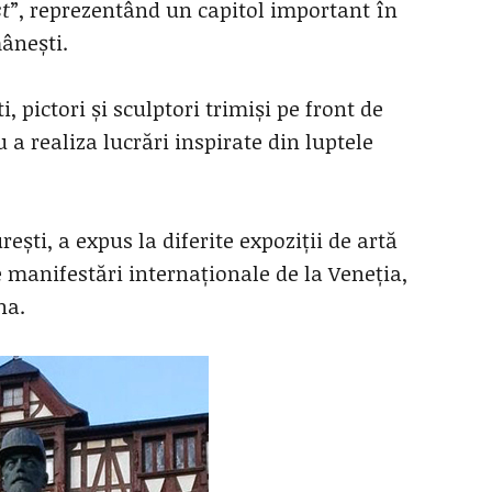
st
”, reprezentând un capitol important în
mânești.
ti, pictori și sculptori trimiși pe front de
 a realiza lucrări inspirate din luptele
ești, a expus la diferite expoziții de artă
 manifestări internaționale de la Veneția,
na.