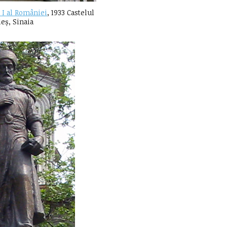
 I al României
, 1933 Castelul
leș, Sinaia