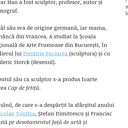
ar Han a fost sculptor, profesor, autor și
m
nograf.
f
ăl său era de origine germană, iar mama,
âncă din Vrancea. A studiat la Școala
ională de Arte Frumoase din București, în
lierul lui
Dimitrie Paciurea
(sculptura) și cu
deric Storck (desenul).
utul său ca sculptor s-a produs foarte
area
Cap de fetiță
.
mână
, de care s-a despărțit la sfârșitul anului
icolae Tonitza
, Ștefan Dimitrescu și Francisc
ată pe devotamentul față de artă și