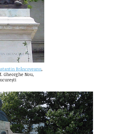
stantin Brâncoveanu
,
Sf. Gheorghe Nou,
ucurești