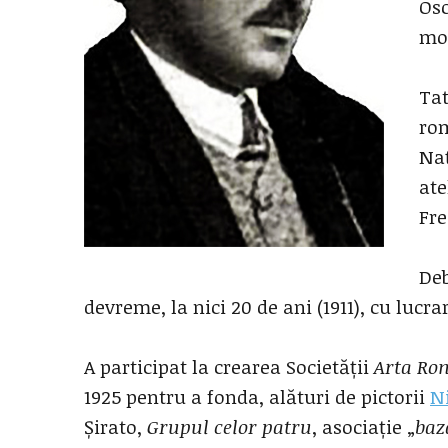
Osc
mo
Tat
rom
Naț
ate
Fre
Deb
devreme, la nici 20 de ani (1911), cu lucr
A participat la crearea Societății
Arta Ro
1925 pentru a fonda, alături de pictorii
N
Șirato,
Grupul celor patru
, asociație „
baz