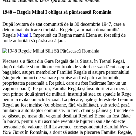
Vechiul Testament: Izvor spiritual al limbii române
.
1948 – Regele Mihai I obligat să părăsească România
După lovitura de stat comunistă de la 30 decembrie 1947, care a
determinat abdicarea forțată a Regelui, a urmat a doua umiliță –
Regele
Mihai I
, împreună cu Regina mamă Elena au fost siliți de
noile autorități să părăsească țara.
Plecarea s-a făcut din Gara Regală de la Sinaia, în Trenul Regal,
după detaliate și umilitoare controale de valori ce s-au făcut asupra
bagajelor, asupra membrilor Familiei Regale și asupra personalului
(singurele bunuri de valoare permise au fost patru automobile,
proprietatea personală a Regelui, care au fost încărcate într-un un
vagon separat). Pe peron, Familia Regală și însoțitorii ei au mers la
tren printre două șiruri de militari, instruiți să stea cu spatele la Rege,
pentru a evita contactul vizual. La plecare, ușile și ferestrele Trenului
Regal au fost închise (cu obloane, fără vizibilitate), sub strictă pază
militară a autorităților comuniste. În tren, chiar și pâinea și fructele ce
se găseau pe masa din vagonul destinat Reginei Elena au fost tăiate
în bucăți, pentru a nu ascunde eventuale bijuterii sau alte obiecte
personale de valoare. Bill Lawrence, corespondentul ziarului
New
York Times
în România, a dorit să asiste la plecarea Familiei Regale,