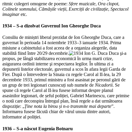
ritmic culegeri omogene de poeme:
Sfere muzicale
,
Ora clopot
,
Colinele somnului
,
Cămășile vieții
,
Exerciții de civilizație
,
Spectacol
imaginar
etc.
1934 – S-a dizolvat Guvernul
Ion Gheorghe Duca
Consiliu de miniștri liberal prezidat de Ion Gheorghe Duca, care a
guvernat în perioada 14 noiembrie 1933–3 ianuarie 1934. Prima
misiune a cabinetului a fost aceea de a organiza alegerile, data
stabilită fiind între 20/29 decembrie.
Duca şi-a
propus, pe lângă stabilizarea economică în urma marii crize,
asigurarea ordinii interne şi respectarea legilor. În ultima zi a
depunerii listelor electorale, guvernul a scos în afara legii Garda de
Fier. După o întrevedere la Sinaia cu regele Carol al II-lea, la 29
decembrie 1933, primul ministru a fost asasinat pe peronul gării de
un grup de trei legionari cunoscuți sub numele de
Nicadorii
. Se
spune că regele Carol al II-lea fusese informat despre planul
asasinilor legionari, de șeful poliției, Gabriel Marinescu, care primise
o notă care deconspira întregul plan, însă regele a dat următoarea
dispoziție: „
Ține nota la birou și n-o transmite mai departe
”.
Informarea fusese făcută chiar de vărul unuia dintre autori,
informator al poliției.
1936 – S-a născut
Eugenia Botnaru