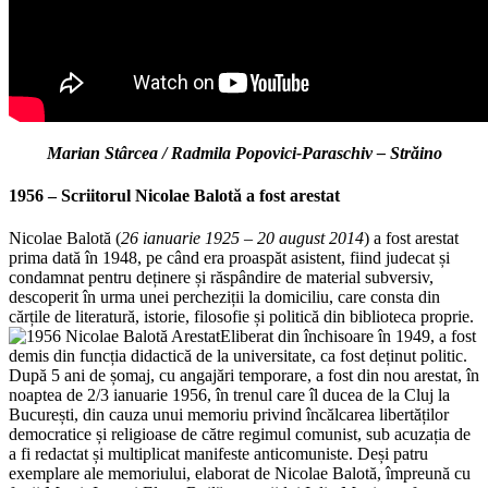
Marian Stârcea / Radmila Popovici-Paraschiv – Străino
1956 – Scriitorul
Nicolae Balotă a fost arestat
Nicolae Balotă (
26 ianuarie 1925 – 20 august 2014
) a fost arestat
prima dată în 1948, pe când era proaspăt asistent, fiind judecat și
condamnat pentru deținere și răspândire de material subversiv,
descoperit în urma unei percheziții la domiciliu, care consta din
cărțile de literatură, istorie, filosofie și politică din biblioteca proprie.
Eliberat din închisoare în 1949, a fost
demis din funcția didactică de la universitate, ca fost deținut politic.
După 5 ani de șomaj, cu angajări temporare, a fost din nou arestat, în
noaptea de 2/3 ianuarie 1956, în trenul care îl ducea de la Cluj la
București, din cauza unui memoriu privind încălcarea libertăților
democratice și religioase de către regimul comunist, sub acuzația de
a fi redactat și multiplicat manifeste anticomuniste. Deși patru
exemplare ale memoriului, elaborat de Nicolae Balotă, împreună cu