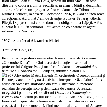
frații Matei, Ioan și Elena Boilă, nepoții lui Iuliu Maniu au fost
distruse, o copie a ajuns la Securitate, în urma trădării și denunțării
autorilor de către un apropiat. A fost condamnat de Tribunalul
Militar București, la data de 5 octombrie 1956, la 7 ani de închisoare
corecțională. Au urmat 7 ani de detenție la Jilava, Făgăraș, Gherla,
Pitești, Dej, precum și doi de domiciliu obligatoriu la Lățești. A fost
eliberat în 1963 în schimbul unui acord de colaborare ca agent
informator al Securității…
1957 – S-a născut
Alexandru Matei
3 ianuarie 1957, Dej
Percuționist și profesor universitar. A urmat cursurile Academiei
„Gheorghe Dima” din Cluj, clasa de Percuție, discipol al
profesorului Grigore Pop și membru fondator al
Ansamblului de
percuție
al Conservatorului clujean, înființat în anul 1976.
Timpanist în orchestrele Operelor din Iași și
București, are o prodigioasă activitate interpretativă, colaborând, ca
solist, cu orchestre simfonice din țară și susținând numeroase
recitaluri de percuție solo și de muzică de cameră. A realizat
înregistrări pentru casele de discuri
Deutsche Grammophon
,
Electrecord
și pentru posturi de radio: Radio București, BBC, Radio
France etc., apreciate de lumea muzicală. Interpretează muzică
clasică, dar și contemporană, fiind membru al ansamblului
Archeus