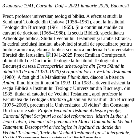
3 ianuarie 1941, Caraula, Dolj
– 20/21 ianuarie 2025, București
Preot, profesor universitar, teolog și biblist. A efectuat studii la
Seminarul Teologic din Craiova (1956–1961), apoi la Institutul
Teologic din București (1961–1965). Și-a continuat studiile cu
cursuri de doctorat (1965–1968), la secția Biblică, specialitatea
Arheologie biblică, Studiul Vechiului Testament și Limba Ebraică,
în cadrul aceluiași institut, absolvind și studii de specializare pentru
limbile aramaică, ebraică biblică si ebraică modernă la Universitatea
Ebraică din Ierusalim.
A
obținut titlul de Doctor în Teologie la Institutul Teologic din
București cu teza
Descoperirile arheologice din Țara Sfântă în
ultimii 50 de ani (1920–1970) și raportul lor cu Vechiul Testament
(1980). A fost ghid la Mănăstirea
Plumbuita
, diacon la biserica
Antim
, fiind hirotonit preot în 1993. Din 1983 a devenit asistent la
secția Biblică a Institutului Teologic Universitar din București, din
1985, titular al catedrei de Vechiul Testament, apoi profesor la
Facultatea de Teologie Ortodoxă „Justinian Patriarhul” din București
(1975–2005), precum și la Universitatea „Ovidius” din Constanța.
Din lucrările sale:
Profeții Vechiului Testament despre preoție
,
Canonul Sfintei Scripturi
la cei doi reformatori
,
Martin Luther și
Jean Calvin
,
Temeiuri ale preacinstirii Maicii Domnului în Vechiul
Testament
,
Descoperiri arheologice în legătură cu datele din
Vechiul Testament
,
Texte din Vechiul Testament greșit interpretate
,