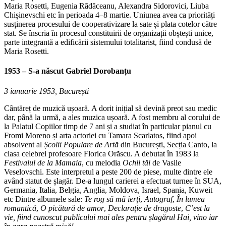
Maria Rosetti, Eugenia Rădăceanu, Alexandra Sidorovici, Liuba
Chișinevschi etc în perioada 4–8 martie. Uniunea avea ca priorități
susținerea procesului de cooperativizare la sate și plata cotelor către
stat. Se înscria în procesul constituirii de organizații obștești unice,
parte integrantă a edificării sistemului totalitarist, fiind condusă de
Maria Rosetti.
1953 – S-a născut Gabriel Dorobanțu
3 ianuarie 1953, București
Cântăreț de muzică ușoară. A dorit inițial să devină preot sau medic
dar, până la urmă, a ales muzica ușoară. A fost membru al corului de
la Palatul Copiilor timp de 7 ani și a studiat în particular pianul cu
Fromi Moreno și arta actoriei cu Tamara Scarlatos, fiind apoi
absolvent al
Școlii Populare de Artă
din București, Secția Canto, la
clasa celebrei profesoare Florica Orăscu. A debutat în 1983 la
Festivalul de la Mamaia
, cu melodia
Ochii tăi
de Vasile
Veselovschi. Este interpretul a peste 200 de piese, multe dintre ele
având statut de șlagăr. De-a lungul carierei a efectuat turnee în SUA,
Germania, Italia, Belgia, Anglia, Moldova, Israel, Spania, Kuweit
etc Dintre albumele sale:
Te rog să mă ierți
,
Autograf
,
În lumea
romantică
,
O picătură de amor
,
Declarație de dragoste
,
C’est la
vie, fiind cunoscut publicului mai ales pentru șlagărul Hai, vino iar