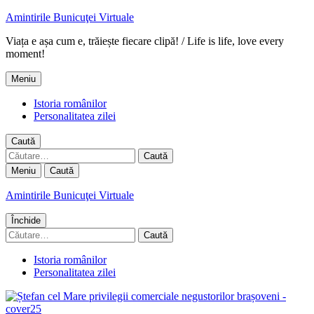
Amintirile Bunicuţei Virtuale
Viața e așa cum e, trăiește fiecare clipă! / Life is life, love every
moment!
Meniu
Istoria românilor
Personalitatea zilei
Caută
Caută
după:
Meniu
Caută
Amintirile Bunicuţei Virtuale
Închide
Caută
după:
Istoria românilor
Personalitatea zilei