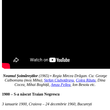
Neamul Șoimăreștilor
(1965) • Regia Mircea Drăgan. Cu: George
Calboreanu (moș Mihu),
Ștefan Ciubotărașu
,
Colea Răutu
, Dina
Cocea, Mihai Boghiță,
Amza Pellea
, Ion Besoiu etc.
1900 – S-a născut
Traian Negrescu
3 ianuarie 1900, Craiova – 24 decembrie 1960, București