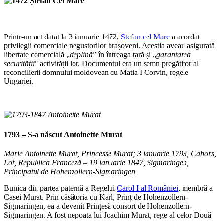
Printr-un act datat la 3 ianuarie 1472,
Ștefan cel Mare
a acordat
privilegii comerciale negustorilor brașoveni. Aceștia aveau asigurată
libertate comercială „
deplină
” în întreaga țară și „
garantarea
securității
” activității lor. Documentul era un semn pregătitor al
reconcilierii domnului moldovean cu Matia I Corvin, regele
Ungariei.
1793 – S-a născut
Antoinette Murat
Marie Antoinette Murat, Princesse Murat; 3 ianuarie 1793, Cahors,
Lot, Republica Franceză – 19 ianuarie 1847, Sigmaringen,
Principatul de Hohenzollern-Sigmaringen
Bunica din partea paternă a Regelui
Carol I al României
, membră a
Casei Murat. Prin căsătoria cu Karl, Prinț de Hohenzollern-
Sigmaringen, ea a devenit Prințesă consort de Hohenzollern-
Sigmaringen. A fost nepoata lui Joachim Murat, rege al celor Două