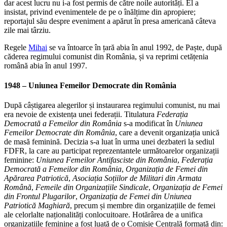
dar acest lucru nu i-a fost permis de către noile autorități. El a
insistat, privind evenimentele de pe o înălțime din apropiere;
reportajul său despre eveniment a apărut în presa americană câteva
zile mai târziu.
Regele
Mihai
se va întoarce în țară abia în anul 1992, de Paște, după
căderea regimului comunist din România, și va reprimi cetățenia
română abia în anul 1997.
1948 – Uniunea Femeilor Democrate din România
După câștigarea alegerilor și instaurarea regimului comunist, nu mai
era nevoie de existența unei federații. Titulatura
Federația
Democrată a Femeilor din România
s-a modificat în
Uniunea
Femeilor Democrate din România
, care a devenit organizația unică
de masă feminină. Decizia s-a luat în urma unei dezbateri la sediul
FDFR, la care au participat reprezentantele următoarelor organizații
feminine:
Uniunea Femeilor Antifasciste din România
,
Federația
Democrată a Femeilor din România
,
Organizația de Femei din
Apărarea Patriotică
,
Asociația Soțiilor de Militari din Armata
Română
,
Femeile din Organizațiile Sindicale
,
Organizația de Femei
din Frontul Plugarilor
,
Organizația de Femei din Uniunea
Patriotică Maghiară
, precum și membre din organizațiile de femei
ale celorlalte naționalități conlocuitoare. Hotărârea de a unifica
organizațiile feminine a fost luată de o Comisie Centrală formată din: