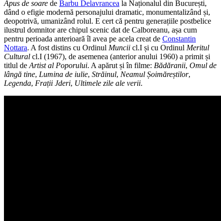
Apus de soare
de
Barbu Delavrancea
la Naționalul din București,
dând o efigie modernă personajului dramatic, monumentalizând și,
deopotrivă, umanizând rolul. E cert că pentru generațiile postbelice
ilustrul domnitor are chipul scenic dat de Calboreanu, așa cum
pentru perioada anterioară îl avea pe acela creat de
Constantin
Nottara
. A fost distins cu Ordinul
Muncii
cl.I și cu Ordinul
Meritul
Cultural
cl.I (1967), de asemenea (anterior anului 1960) a primit și
titlul de
Artist al Poporului
. A apărut și în filme:
Bădăranii
,
Omul de
lângă tine
,
Lumina de iulie
,
Străinul
,
Neamul Șoimăreștilor
,
Legenda
,
Frații Jderi
,
Ultimele zile ale verii
.