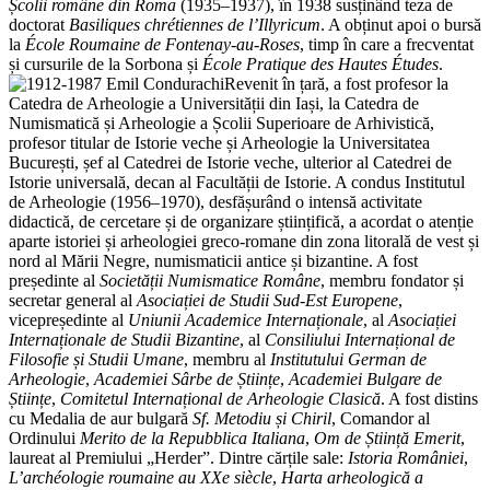
Școlii române din Roma
(1935–1937), în 1938 susținând teza de
doctorat
Basiliques chrétiennes de l’Illyricum
. A obținut apoi o bursă
la
École Roumaine de Fontenay-au-Roses
, timp în care a frecventat
și cursurile de la Sorbona și
École Pratique des Hautes Études
.
Revenit în țară, a fost profesor la
Catedra de Arheologie a Universității din Iași, la Catedra de
Numismatică și Arheologie a Școlii Superioare de Arhivistică,
profesor titular de Istorie veche și Arheologie la Universitatea
București, șef al Catedrei de Istorie veche, ulterior al Catedrei de
Istorie universală, decan al Facultății de Istorie. A condus Institutul
de Arheologie (1956–1970), desfășurând o intensă activitate
didactică, de cercetare și de organizare științifică, a acordat o atenție
aparte istoriei și arheologiei greco-romane din zona litorală de vest și
nord al Mării Negre, numismaticii antice și bizantine. A fost
președinte al
Societății Numismatice Române
, membru fondator și
secretar general al
Asociației de Studii Sud-Est Europene
,
vicepreședinte al
Uniunii Academice Internaționale
, al
Asociației
Internaționale de Studii
Bizantine
, al
Consiliului Internațional de
Filosofie și Studii Umane
, membru al
Institutului German de
Arheologie
,
Academiei Sârbe de Științe
,
Academiei Bulgare de
Științe
,
Comitetul Internațional de Arheologie Clasică
. A fost distins
cu Medalia de aur bulgară
Sf. Metodiu și Chiril
, Comandor al
Ordinului
Merito de la Repubblica Italiana
,
Om de Știință Emerit
,
laureat al Premiului „Herder”. Dintre cărțile sale:
Istoria României
,
L’archéologie roumaine au XXe
siècle
,
Harta arheologică a