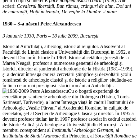
pentru copii și tineret
E pace noaptea asta-n codru
(1958). Alte
scrieri:
Cavalerul
libertății
,
Bun rămas, crânguri de alun
,
Doi ani
de cutezanță
,
Hoții în templu
,
De veghe la Dunăre și mare
.
1930 – S-a născut
Petre Alexandrescu
3 ianuarie 1930, Paris – 18 iulie 2009, București
Istoric al Antichității, arheolog, istoric al religiilor. Absolvent al
Facultății de Limbi clasice a Universității din București în 1952, a
devenit Doctor în Istorie în 1969. Istoric al cetăților grecești de la
Marea Neagră, profesor a numeroase generații de arheologi și
istorici, director al șantierului arheologic de la Histria (1981–1999),
și-a dedicat întreaga carieră cercetării științifice și dezvoltării școlii
românești de arheologie clasică și de istorie a religiilor, situându-se
în linia celor mai prestigioși istorici români ai Antichității.
Cu o bogată experiență de
cercetător pe șantierele arheologice din Dobrogea (Histria, Tomis,
Sarinasuf, Tariverde), a lucrat întreaga viață în cadrul Institutului de
Arheologie „Vasile Pârvan” al Academiei Române, în calitate de
cercetător, șef al Secției de Arheologie Clasică și director. În 1995 a
devenit profesor titular, iar în 1997 profesor asociat în cadrul catedrei
de Istorie Antică și Arheologie a Universității din București. A fost
membru corespondent al
Institutului Arheologic German
, al
Institutului de Studii
Avansate
din Princeton, al
Societății Române de