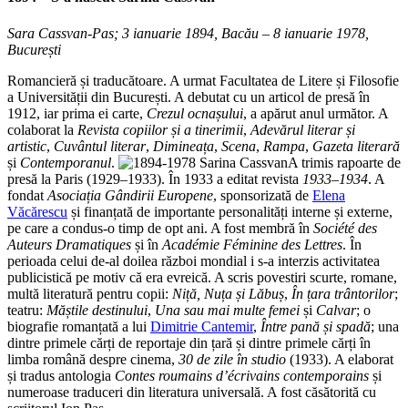
Sara Cassvan-Pas; 3 ianuarie 1894, Bacău – 8 ianuarie 1978,
București
Romancieră și traducătoare. A urmat Facultatea de Litere și Filosofie
a Universității din București. A debutat cu un articol de presă în
1912, iar prima ei carte,
Crezul ocnașului
, a apărut anul următor. A
colaborat la
Revista copiilor și a tinerimii
,
Adevărul literar și
artistic
,
Cuvântul literar
,
Dimineața
,
Scena
,
Rampa
,
Gazeta literară
și
Contemporanul
.
A trimis rapoarte de
presă la Paris (1929–1933). În 1933 a editat revista
1933–1934
. A
fondat
Asociația Gândirii Europene
, sponsorizată de
Elena
Văcărescu
și finanțată de importante personalități interne și externe,
pe care a condus-o timp de opt ani. A fost membră în
Société des
Auteurs Dramatiques
și în
Académie Féminine des Lettres
. În
perioada celui de-al doilea război mondial i s-a interzis activitatea
publicistică pe motiv că era evreică. A scris povestiri scurte, romane,
multă literatură pentru copii:
Niță, Nuța și Lăbuș
,
În țara trântorilor
;
teatru:
Măștile destinului
,
Una sau mai multe femei
și
Calvar
; o
biografie romanțată a lui
Dimitrie Cantemir
,
Între pană și spadă
; una
dintre primele cărți de reportaje din țară și dintre primele cărți în
limba română despre cinema,
30 de zile în studio
(1933). A elaborat
și tradus antologia
Contes roumains d’écrivains contemporains
și
numeroase traduceri din literatura universală. A fost căsătorită cu