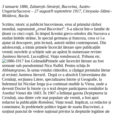
3 ianuarie 1886, Zaharești–Stroiești, Bucovina, Austro-
Ungaria/Suceava – 27 august/9 septembrie 1917, Cireșoaia–Slănic-
Moldova, Bacău
Scriitor, istoric și publicist bucovinean, erou al primului război
mondial, supranumit „
eroul Bucovinei
”. S-a născut într-o familie de
țărani cu cinci copii. În timpul liceului greco-ortodox din Suceava a
studiat limbile străine, în special germana și franceza, ceea ce l-a
ajutat să descopere, prin lectură, autorii străini contemporani. Din
adolescență, a trimis primele încercări literare spre publicațiile
vremii; nuvelele și schițele sale au apărut în numeroase reviste:
Junimea literară
,
Luceafărul
,
Viața românească
,
Tribuna
etc.
Primele sale încercări literare au fost
semnate sub pseudonimul
Nicu Nalbă
. Pentru schița
In
Abbiategrasso
, în urma votului cititorilor, a câștigat premiului literar
al revistei
Junimea literară
. După ce a absolvit Universitatea din
Cernăuți, secțiunea Litere, specializarea Istorie și Geografie, la
îndemnul lui Nicolae Iorga și-a continuat studiile la Viena, unde a
devenit Doctor în Istorie cu o teză despre participarea românilor la
Asediul Vienei din 1683. În 1907 a înființat gazeta
Deșteptarea
la
Cernăuți, una dintre cele mai populare ale vremii, a fost apoi
redactor la publicațiile
Românul
,
Viața nouă
. Implicat, ca redactor și
comentator, în problemele politice legate de soarta Bucovinei, a
susținut punctul de vedere național privitor la drepturile legitime ale