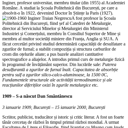
Inginer, profesor universitar, membru titular (din 1955) al Academiei
Române. A studiat la Școala Politehnică din București, pe care a
absolvit-o în 1922, devenind Doctor în Științe la Paris (1927).
A fost profesor la Școala
Politehnică din București, fiind șef al Catedrei de Metalurgie,
director al Serviciului Minelor și Metalurgiei din Ministerul
Industriei și Comerțului, membru în Consiliul Superior de Mine și
membru al multor societăți miniere din Franța, Anglia și SUA. A
făcut cercetări privind studiul determinării capacității de desulfatare a
zgurilor de furnal; a stabilit compoziția și structura carburilor de
crom din oțelurile aliate; a pus bazele analizei cantitative
spectrografice a aliajelor. A introdus primul curs de metalurgie fizică
în programul de învățământ superior. Din lucrările sale:
Puterea
desulfurantă a zgurilor de furnal
înalt. Capacitatea de absorbție
pentru sulf a zgurilor silico-calco-aluminoase, la 1500 0C
,
Fundamentele structurale ale
activității termodinamice și ale
reacțiunilor diferiților oxizi în zgurile metalurgice
etc.
1909 – S-a născut
Dan Smântânescu
3 ianuarie 1909, București – 15 ianuarie 2000, București
Scriitor, publicist, traducător și istoric și critic literar. A fost un foarte
tânăr cercetaș de război în timpul primul război mondial. A urmat
Facultatea de Litere și Filosofie, fiind licențiat cu
Magna cum laude