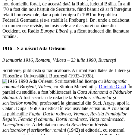
nou domiciliu forțat, de această dată la Rubla, județul Brăila. În anii
’70 a fost din nou hărțuit de Securitate, fiind bănuit că ar fi întreținut
relații homosexuale, dar a putut emigra în 1981 în Republica
Federală Germania și s-a stabilit la Freiburg i. Br., unde a colaborat
cu numeroase reviste, inclusiv cele ale diasporei române din
Occident, cu Radio
Europa Liberă
și a făcut traduceri din literatura
română.
1916 – S-a născut
Ada Orleanu
3 ianuarie 1916, Romani, Vâlcea – 23 iulie 1990, București
Scriitoare, publicistă și traducătoare. A urmat Facultatea de Litere și
Filosofie a Universității. București (1933–1938),
luând licența cu
Monografia
comunei Broșteni, Vâlcea
, cu Simion Mehedinți și
Dimitrie Gusti
. În
paralel cu studiile, a fost bibliotecară la
Casa Autonomă a Pădurilor
Statului
. A fost secretar de redacție la
Revista scriitoarelor și
scriitorilor români,
profesoară la gimnaziul din Suci, Argeș, apoi la
Călan. După 1958 s-a dedicat în exclusivitate scrisului. A colaborat
la publicațiile
Fapta
,
Dacia rediviva
,
Vremea
,
Revista Fundațiilor
Regale
,
Femeia și căminul
,
Dorul românesc
,
Viața românească
,
Luceafărul
etc. A debutat cu nuvela
Revedere
în
Revista
scriitoarelor și scriitorilor români
(1942) și editorial, cu romanul