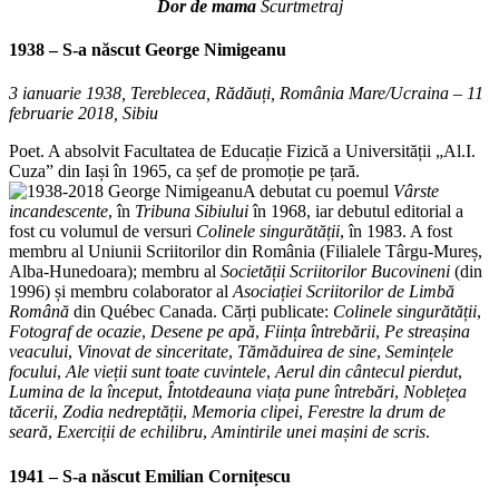
Dor de mama
Scurtmetraj
1938 – S-a născut
George Nimigeanu
3 ianuarie 1938, Tereblecea, Rădăuți, România Mare/Ucraina – 11
februarie 2018, Sibiu
Poet. A absolvit Facultatea de Educație Fizică a Universității „Al.I.
Cuza” din Iași în 1965, ca șef de promoție pe țară.
A debutat cu poemul
Vârste
incandescente
, în
Tribuna Sibiului
în 1968, iar debutul editorial a
fost cu volumul de versuri
Colinele singurătății
, în 1983. A fost
membru al Uniunii Scriitorilor din România (Filialele Târgu-Mureș,
Alba-Hunedoara); membru al
Societății Scriitorilor Bucovineni
(din
1996) și membru colaborator al
Asociației Scriitorilor de Limbă
Română
din Québec Canada. Cărți publicate:
Colinele singurătății
,
Fotograf de ocazie
,
Desene pe apă
,
Ființa întrebării
,
Pe
streașina
veacului
,
Vinovat de sinceritate
,
Tămăduirea de sine
,
Semințele
focului
,
Ale vieții sunt toate cuvintele
,
Aerul
din cântecul pierdut
,
Lumina de la început
,
Întotdeauna viața pune întrebări
,
Noblețea
tăcerii
,
Zodia nedreptății
,
Memoria
clipei
,
Ferestre la drum de
seară
,
Exerciții de echilibru
,
Amintirile unei mașini de scris
.
1941 – S-a născut
Emilian Cornițescu