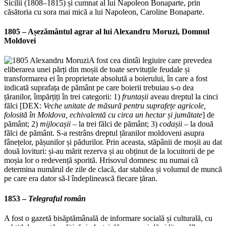
Sicilii (1808–1815) și cumnat al lui Napoleon Bonaparte, prin
căsătoria cu sora mai mică a lui Napoleon, Caroline Bonaparte.
1805 – Așezământul agrar al lui
Alexandru Moruzi, Domnul
Moldovei
A fost cea dintâi legiuire care prevedea
eliberarea unei părți din moșii de toate servituțile feudale și
transformarea ei în proprietate absolută a boierului, în care a fost
indicată suprafața de pământ pe care boierii trebuiau s-o dea
țăranilor, împărțiți în trei categorii: 1)
fruntașii
aveau dreptul la cinci
fălci [DEX:
Veche unitate de măsură pentru suprafețe agricole,
folosită în Moldova, echivalentă cu circa un hectar și jumătate
] de
pământ; 2)
mijlocașii
– la trei fălci de pământ; 3)
codașii
– la două
fălci de pământ. S-a restrâns dreptul țăranilor moldoveni asupra
fânețelor, pășunilor și pădurilor. Prin aceasta, stăpânii de moșii au dat
două lovituri: și-au mărit rezerva și au obținut de la locuitorii de pe
moșia lor o redevență sporită. Hrisovul domnesc nu numai că
determina numărul de zile de clacă, dar stabilea și volumul de muncă
pe care era dator să-l îndeplinească fiecare țăran.
1853 –
Telegraful român
A fost o gazetă bisăptămânală de informare socială și culturală, cu