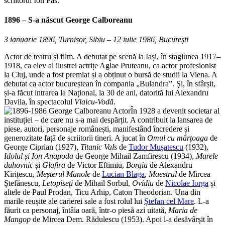
scriitorul Ion Pas.
1896 – S-a născut
George Calboreanu
3 ianuarie 1896, Turnișor, Sibiu – 12 iulie 1986, București
Actor de teatru și film. A debutat pe scenă la Iași, în stagiunea 1917–
1918, ca elev al ilustrei actrițe Aglae Pruteanu, ca actor profesionist
la Cluj, unde a fost premiat și a obținut o bursă de studii la Viena. A
debutat ca actor bucureștean în compania „Bulandra”. Și, în sfârșit,
și-a făcut intrarea la Național, la 30 de ani, datorită lui Alexandru
Davila, în spectacolul
Vlaicu-Vodă
.
În 1928 a devenit societar al
instituției – de care nu s-a mai despărțit. A contribuit la lansarea de
piese, autori, personaje românești, manifestând încredere și
generozitate față de scriitorii tineri. A jucat în
Omul cu mârțoaga
de
George Ciprian (1927),
Titanic Vals
de
Tudor Mușatescu
(1932),
Idolul și Ion Anapoda
de George Mihail Zamfirescu (1934),
Marele
duhovnic
și
Glafira
de Victor Eftimiu,
Borgia
de Alexandru
Kirițescu,
Meșterul Manole
de
Lucian Blaga
,
Maestrul
de Mircea
Ștefănescu,
Letopiseți
de Mihail Sorbul,
Ovidiu
de
Nicolae Iorga
și
altele de Paul Prodan, Ticu Arhip, Caton Theodorian. Una din
marile reușite ale carierei sale a fost rolul lui
Ștefan cel Mare
. L-a
făurit ca personaj, întâia oară, într-o piesă azi uitată,
Maria de
Mangop
de Mircea Dem. Rădulescu (1953). Apoi l-a desăvârșit în