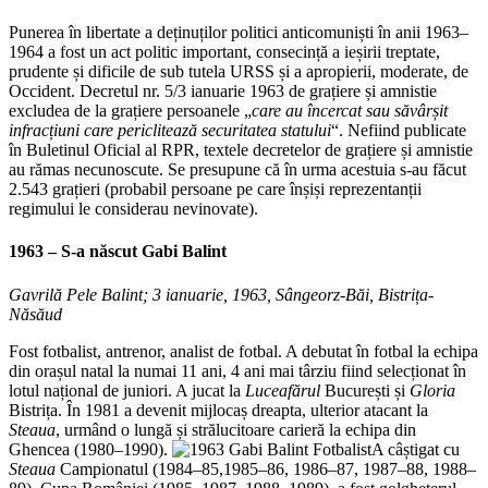
Punerea în libertate a deținuților politici anticomuniști în anii 1963–
1964 a fost un act politic important, consecință a ieșirii treptate,
prudente și dificile de sub tutela URSS și a apropierii, moderate, de
Occident. Decretul nr. 5/3 ianuarie 1963 de grațiere și amnistie
excludea de la grațiere persoanele „
care au încercat sau săvârșit
infracțiuni care periclitează securitatea statului
“. Nefiind publicate
în Buletinul Oficial al RPR, textele decretelor de grațiere și amnistie
au rămas necunoscute. Se presupune că în urma acestuia s-au făcut
2.543 grațieri (probabil persoane pe care înșiși reprezentanții
regimului le considerau nevinovate).
1963 – S-a născut
Gabi Balint
Gavrilă Pele Balint; 3 ianuarie, 1963, Sângeorz-Băi, Bistrița-
Năsăud
Fost fotbalist, antrenor, analist de fotbal. A debutat în fotbal la echipa
din orașul natal la numai 11 ani, 4 ani mai târziu fiind selecționat în
lotul național de juniori. A jucat la
Luceafărul
București și
Gloria
Bistrița. În 1981 a devenit mijlocaș dreapta, ulterior atacant la
Steaua
, urmând o lungă și strălucitoare carieră la echipa din
Ghencea (1980–1990).
A câștigat cu
Steaua
Campionatul (1984–85,1985–86, 1986–87, 1987–88, 1988–