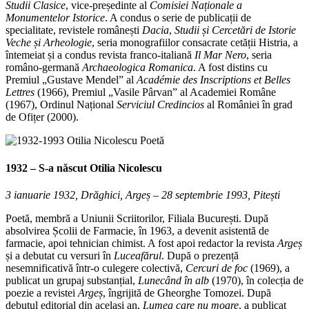
Studii Clasice
, vice-președinte al
Comisiei Naționale a
Monumentelor Istorice
. A condus o serie de publicații de
specialitate, revistele românești
Dacia
,
Studii și Cercetări de
Istorie
Veche și Arheologie
, seria monografiilor consacrate cetății Histria, a
întemeiat și a condus revista franco-italiană
Il Mar Nero
, seria
româno-germană
Archaeologica Romanica
. A fost distins cu
Premiul „Gustave Mendel” al
Académie des Inscriptions et Belles
Lettres
(1966), Premiul „Vasile Pârvan” al Academiei Române
(1967), Ordinul Național
Serviciul Credincios
al României în grad
de Ofițer (2000).
1932 – S-a născut
Otilia Nicolescu
3 ianuarie 1932, Drăghici, Argeș – 28 septembrie 1993, Pitești
Poetă, membră a Uniunii Scriitorilor, Filiala București. După
absolvirea Școlii de Farmacie, în 1963, a devenit asistentă de
farmacie, apoi tehnician chimist. A fost apoi redactor la revista
Argeș
și a debutat cu versuri în
Luceafărul
. După o prezență
nesemnificativă într-o culegere colectivă,
Cercuri de foc
(1969), a
publicat un grupaj substanțial,
Lunecând în alb
(1970), în colecția de
poezie a revistei
Argeș
, îngrijită de Gheorghe Tomozei. După
debutul editorial din acelasi an,
Lumea care nu moare
, a publicat