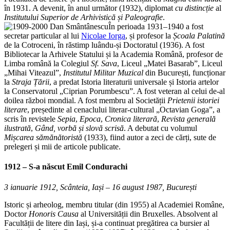
în 1931. A devenit, în anul următor (1932), diplomat
cu distincție
al
Institutului Superior de Arhivistică și Paleografie
.
În perioada 1931–1940 a fost
secretar particular al lui
Nicolae Iorga
, și profesor la
Școala Palatină
de la Cotroceni, în răstimp luându-și Doctoratul (1936). A fost
Bibliotecar la Arhivele Statului și la Academia Română, profesor de
Limba română la Colegiul
Sf. Sava
, Liceul „Matei Basarab”, Liceul
„Mihai Viteazul”,
Institutul Militar Muzical
din București, funcționar
la
Straja Țării
, a predat Istoria literaturii universale și Istoria artelor
la Conservatorul „Ciprian Porumbescu”. A fost veteran al celui de-al
doilea război mondial. A fost membru al Societății
Prietenii istoriei
literare
, președinte al cenaclului literar-cultural „Octavian Goga”, a
scris în revistele
Sepia
,
Epoca
,
Cronica literară
,
Revista generală
ilustrată
,
Gând, vorbă și slovă scrisă
. A debutat cu volumul
Mișcarea sămănătoristă
(1933), fiind autor a zeci de cărți, sute de
prelegeri și mii de articole publicate.
1912 – S-a născut
Emil Condurachi
3 ianuarie 1912, Scânteia, Iași – 16 august 1987, București
Istoric și arheolog, membru titular (din 1955) al Academiei Române,
Doctor
Honoris Causa
al Universității din Bruxelles. Absolvent al
Facultății de litere din Iași, și-a continuat pregătirea ca bursier al