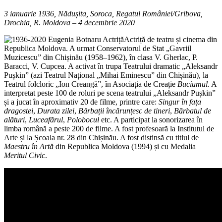
3 ianuarie 1936, Nădușita, Soroca, Regatul României/Gribova,
Drochia, R. Moldova – 4 decembrie 2020
Actriță de teatru și cinema din
Republica Moldova. A urmat Conservatorul de Stat „Gavriil
Muzicescu” din Chișinău (1958–1962), în clasa V. Gherlac, P.
Baracci, V. Cupcea. A activat în trupa Teatrului dramatic „Aleksandr
Pușkin” (azi Teatrul Național „Mihai Eminescu” din Chișinău), la
Teatrul folcloric „Ion Creangă”, în Asociația de Creație
Buciumul
. A
interpretat peste 100 de roluri pe scena teatrului „Aleksandr Pușkin”
și a jucat în aproximativ 20 de filme, printre care:
Singur în fața
dragostei
,
Durata zilei
,
Bărbații încărunțesc de tineri
,
Bărbatul de
alături
,
Luceafărul
,
Polobocul
etc. A participat la sonorizarea în
limba română a peste 200 de filme. A fost profesoară la Institutul de
Arte și la Școala nr. 28 din Chișinău. A fost distinsă cu titlul de
Maestru în Artă
din Republica Moldova (1994) și cu Medalia
Meritul Civic
.