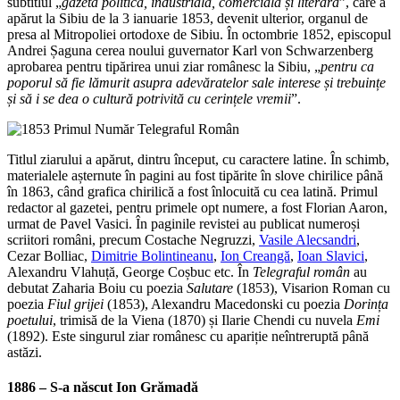
subtitlul „
gazetă politică, industrială, comercială și literară
”, care a
apărut la Sibiu de la 3 ianuarie 1853, devenit ulterior, organul de
presa al Mitropoliei ortodoxe de Sibiu. În octombrie 1852, episcopul
Andrei Șaguna cerea noului guvernator Karl von Schwarzenberg
aprobarea pentru tipărirea unui ziar românesc la Sibiu, „
pentru ca
poporul să fie lămurit asupra adevăratelor sale interese și trebuințe
și să i se dea o cultură potrivită cu cerințele vremii
”.
Titlul ziarului a apărut, dintru început, cu caractere latine. În schimb,
materialele așternute în pagini au fost tipărite în slove chirilice până
în 1863, când grafica chirilică a fost înlocuită cu cea latină. Primul
redactor al gazetei, pentru primele opt numere, a fost Florian Aaron,
urmat de Pavel Vasici. În paginile revistei au publicat numeroși
scriitori români, precum Costache Negruzzi,
Vasile Alecsandri
,
Cezar Bolliac,
Dimitrie Bolintineanu
,
Ion Creangă
,
Ioan Slavici
,
Alexandru Vlahuță, George Coșbuc etc. În
Telegraful român
au
debutat Zaharia Boiu cu poezia
Salutare
(1853), Visarion Roman cu
poezia
Fiul grijei
(1853), Alexandru Macedonski cu poezia
Dorința
poetului
, trimisă de la Viena (1870) și Ilarie Chendi cu nuvela
Emi
(1892). Este singurul ziar românesc cu apariție neîntreruptă până
astăzi.
1886 – S-a născut
Ion Grămadă