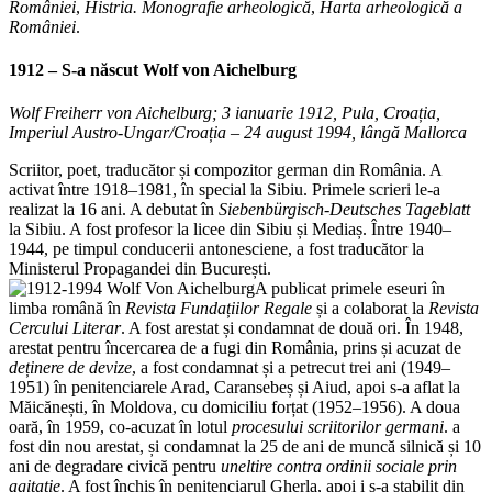
României
,
Histria. Monografie arheologică
,
Harta arheologică a
României
.
1912 – S-a născut
Wolf von Aichelburg
Wolf Freiherr von Aichelburg; 3 ianuarie 1912, Pula, Croația,
Imperiul Austro-Ungar/Croația – 24 august 1994, lângă Mallorca
Scriitor, poet, traducător și compozitor german din România. A
activat între 1918–1981, în special la Sibiu. Primele scrieri le-a
realizat la 16 ani. A debutat în
Siebenbürgisch-Deutsches Tageblatt
la Sibiu. A fost profesor la licee din Sibiu și Mediaș. Între 1940–
1944, pe timpul conducerii antonesciene, a fost traducător la
Ministerul Propagandei din București.
A publicat primele eseuri în
limba română în
Revista Fundațiilor Regale
și a colaborat la
Revista
Cercului Literar
. A fost arestat și condamnat de două ori. În 1948,
arestat pentru încercarea de a fugi din România, prins și acuzat de
deținere de devize
, a fost condamnat și a petrecut trei ani (1949–
1951) în penitenciarele Arad, Caransebeș și Aiud, apoi s-a aflat la
Măicănești, în Moldova, cu domiciliu forțat (1952–1956). A doua
oară, în 1959, co-acuzat în lotul
procesului scriitorilor germani
. a
fost din nou arestat, și condamnat la 25 de ani de muncă silnică și 10
ani de degradare civică pentru
uneltire contra ordinii sociale prin
agitație
. A fost închis în penitenciarul Gherla, apoi i s-a stabilit din