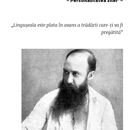
~ Personalitatea zilei* ~
„
Lingușeala este plata în avans a trădării care-ți va fi
pregătită
”