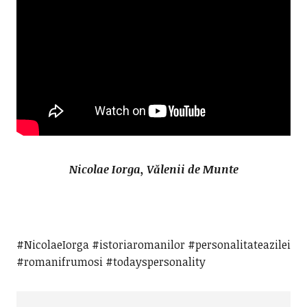
Nicolae Iorga, Vălenii de Munte
#NicolaeIorga #istoriaromanilor #personalitateazilei
#romanifrumosi #todayspersonality