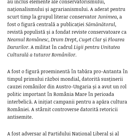
au inclus elemente ale conservatorismului,
naționalismului și agrarianismului. A aderat pentru
scurt timp la grupul literar conservator
Junimea
, a
fost o figură centrală a publicației
Sămănătorul
,
revistă populistă și a fondat reviste conservatoare ca
Neamul Românesc
,
Drum Drept
,
Cuget Clar
și
Floarea
Darurilor
. A militat în cadrul
Ligii pentru Unitatea
Culturală a tuturor Românilor
.
A fost o figură proeminentă în tabăra pro-Antanta în
timpul primului război mondial, datorită susținerii
cauzei românilor din Austro-Ungaria și a avut un rol
politic important în România Mare în perioada
interbelică. A inițiat campanii pentru a apăra cultura
României. A stârnit controverse datorită retoricii
antisemite.
A fost adversar al Partidului Național Liberal și al