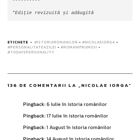
----------

*Ediție revizuită și adăugită
ETICHETE
#ISTORIAROMANILOR
•
#NICOLAEIORGA
•
#PERSONALITATEAZILEI
•
#ROMANIFRUMOSI
•
#TODAYSPERSONALITY
136 DE COMENTARII LA „
NICOLAE IORGA
”
Pingback:
6 Iulie în istoria românilor
Pingback:
17 Iulie în istoria românilor
Pingback:
1 August în istoria românilor
Pingback:
14 August în istoria românilor