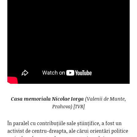
Casa memoriala Nicolae Iorga
(Valenii de Munte,
Prahova) [TVR]
În paralel cu contribuțiile sale științifice, a fost un
activist de centru-dreapta, ale cărui orientări politice