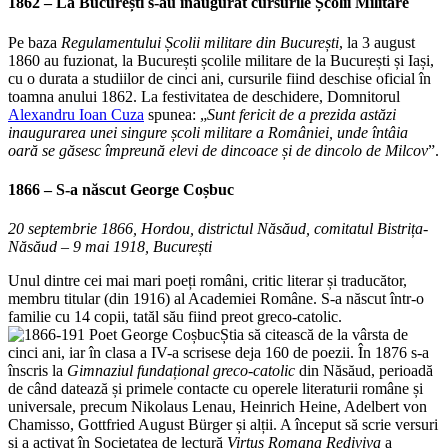
1862 – La București s-au inaugurat cursurile Școlii Militare
Pe baza
Regulamentului Școlii militare din București
, la 3 august
1860 au fuzionat, la București școlile militare de la București și Iași,
cu o durata a studiilor de cinci ani, cursurile fiind deschise oficial în
toamna anului 1862. La festivitatea de deschidere, Domnitorul
Alexandru Ioan Cuza
spunea: „
Sunt fericit de a prezida astăzi
inaugurarea unei singure școli militare a României, unde întâia
oară se găsesc împreună elevi de dincoace și de dincolo de Milcov
”.
1866 – S-a născut
George Coșbuc
20 septembrie 1866, Hordou, districtul Năsăud, comitatul Bistrița-
Năsăud – 9 mai 1918, București
Unul dintre cei mai mari poeți români, critic literar și traducător,
membru titular (din 1916) al Academiei Române. S-a născut într-o
familie cu 14 copii, tatăl său fiind preot greco-catolic.
Știa să citească de la vârsta de
cinci ani, iar în clasa a IV-a scrisese deja 160 de poezii. În 1876 s-a
înscris la
Gimnaziul fundațional greco-catolic
din Năsăud, perioadă
de când datează și primele contacte cu operele literaturii române și
universale, precum Nikolaus Lenau, Heinrich Heine, Adelbert von
Chamisso, Gottfried August Bürger și alții. A început să scrie versuri
și a activat în Societatea de lectură
Virtus Romana Rediviva
a