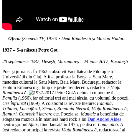
Oferta
(Scenetă TV, 1976) • Dem Rădulescu și Marian Hudac
1937 – S-a născut
Petre Got
20 septembrie 1937, Desești, Maramureș – 24 iulie 2017, București
Poet și jurnalist. În 1962 a absolvit Facultatea de Filologie a
Universității din Cluj. A fost profesor la Borșa și Satu Mare,
metodist cultural la Satu Mare, Baia Mare, București, redactor la
Editura Eminescu și, timp de peste trei decenii, redactor la
Viața
Românească
.
A debutat cu poeme în
Familia
(1966), iar editorial trei ani mai târziu, cu volumul de poezii
Cer înfrunzit
(1969). A colaborat la reviste literare:
Familia
,
Tribuna
,
Luceafărul
,
Steaua
,
România literară
,
Viața Românească
,
Ramuri
,
Convorbii literare
etc. Poezia sa,
Muntele
a beneficiat de
adaptarea muzicală în manieră hard rock a lui
Dan Andrei Aldea
,
pentru grupul
Sfinx
, fiind lansată în 1975, pe discul
Lume albă
. A
fost redactor principal la revista
Viața Românească
, redactor-șef al