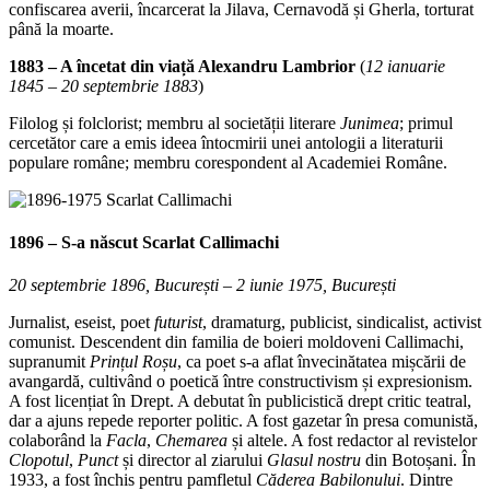
confiscarea averii, încarcerat la Jilava, Cernavodă și Gherla, torturat
până la moarte.
1883 – A încetat din viață Alexandru Lambrior
(
12 ianuarie
1845 – 20 septembrie 1883
)
Filolog și folclorist; membru al societății literare
Junimea
; primul
cercetător care a emis ideea întocmirii unei antologii a literaturii
populare române; membru corespondent al Academiei Române.
1896 – S-a născut
Scarlat Callimachi
20 septembrie 1896, București – 2 iunie 1975, București
Jurnalist, eseist, poet
futurist
, dramaturg, publicist, sindicalist, activist
comunist. Descendent din familia de boieri moldoveni Callimachi,
supranumit
Prințul Roșu
, ca poet s-a aflat învecinătatea mișcării de
avangardă, cultivând o poetică între constructivism și expresionism.
A fost licențiat în Drept. A debutat în publicistică drept critic teatral,
dar a ajuns repede reporter politic. A fost gazetar în presa comunistă,
colaborând la
Facla
,
Chemarea
și altele. A fost redactor al revistelor
Clopotul
,
Punct
și director al ziarului
Glasul nostru
din Botoșani. În
1933, a fost închis pentru pamfletul
Căderea Babilonului
. Dintre