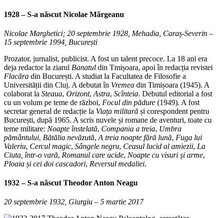
1928 – S-a născut Nicolae Mărgeanu
Nicolae Marghetici; 20 septembrie 1928, Mehadia, Caraș-Severin –
15 septembrie 1994, București
Prozator, jurnalist, publicist. A fost un talent precoce. La 18 ani era
deja redactor la ziarul
Banatul
din Tmișoara, apoi în redacția revistei
Flacăra
din București. A studiat la Facultatea de Filosofie a
Universității din Cluj. A debutat în
Vremea
din Timișoara (1945). A
colaborat la
Steaua
,
Orizont
,
Astra
,
Scînteia
. Debutul editorial a fost
cu un volum pe teme de război,
Focul din pădure
(1949). A fost
secretar general de redacție la
Viața militară
și corespondent pentru
București, după 1965. A scris nuvele și romane de aventuri, toate cu
teme militare:
Noapte înstelată
,
Compania a treia
,
Umbra
p
ământului
,
Bătălia nev
ăzută
,
A treia noapte fără lună
,
Fuga lui
Valeriu
,
Cercul magic
,
Sângele negru
,
Ceasul lucid al amiezii
,
La
Ciuta, într-o vară
,
Romanul care ucide
,
Noapte cu visuri și arme
,
Ploaia și cei doi cascadori
,
Reversul medaliei
.
1932 – S-a născut
Theodor Anton Neagu
20 septembrie 1932, Giurgiu – 5 martie 2017