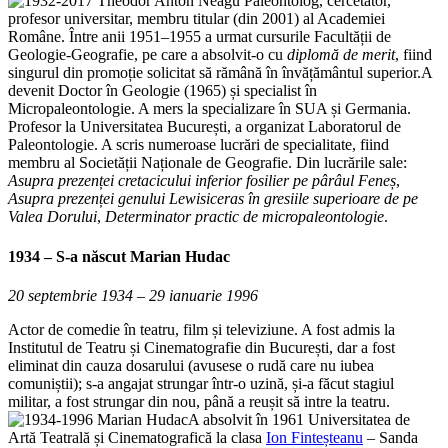
Paleontolog, cercetător,
profesor universitar, membru titular (din 2001) al Academiei
Române. Între anii 1951–1955 a urmat cursurile Facultății de
Geologie-Geografie, pe care a absolvit-o cu
diplomă de merit
, fiind
singurul din promoție solicitat să rămână în învățământul superior.A
devenit Doctor în Geologie (1965) și specialist în
Micropaleontologie. A mers la specializare în SUA și Germania.
Profesor la Universitatea București, a organizat Laboratorul de
Paleontologie. A scris numeroase lucrări de specialitate, fiind
membru al Societății Naționale de Geografie. Din lucrările sale:
Asupra prezenței cretacicului inferior fosilier pe pârâul Feneș
,
Asupra prezenței genului Lewisiceras în gresiile superioare de pe
Valea Dorului
,
Determinator practic de micropaleontologie
.
1934 – S-a născut
Marian Hudac
20 septembrie 1934 – 29 ianuarie 1996
Actor de comedie în teatru, film și televiziune. A fost admis la
Institutul de Teatru și Cinematografie din București, dar a fost
eliminat din cauza dosarului (avusese o rudă care nu iubea
comuniștii); s-a angajat strungar într-o uzină, și-a făcut stagiul
militar, a fost strungar din nou, până a reușit să intre la teatru.
A absolvit în 1961 Universitatea de
Artă Teatrală și Cinematografică la clasa
Ion Finteșteanu
– Sanda