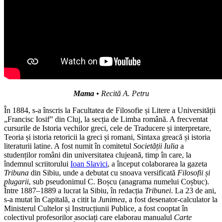
Mama
• Recită A. Petru
În 1884, s-a înscris la Facultatea de Filosofie și Litere a Universității
„Francisc Iosif” din Cluj, la secția de Limba română. A frecventat
cursurile de Istoria vechilor greci, cele de Traducere și interpretare,
Teoria și istoria retoricii la greci și romani, Sintaxa greacă și istoria
literaturii latine. A fost numit în comitetul
Societății Iulia
a
studenților români din universitatea clujeană, timp în care, la
îndemnul scriitorului
Ioan Slavici
, a început colaborarea la gazeta
Tribuna
din Sibiu, unde a debutat cu snoava versificată
Filosofii și
plugarii
, sub pseudonimul C. Boșcu (anagrama numelui Coșbuc).
Între 1887–1889 a lucrat la Sibiu, în redacția
Tribunei
. La 23 de ani,
s-a mutat în Capitală, a citit la
Junimea
, a fost desenator-calculator la
Ministerul Cultelor și Instrucțiunii Publice, a fost cooptat în
colectivul profesorilor asociați care elaborau manualul
Carte