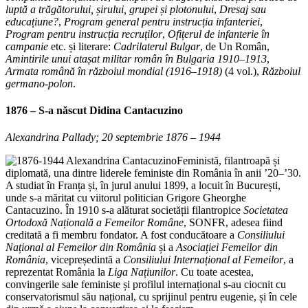
luptă a trăgătorului,
șirului, grupei și plotonului
,
Dresaj sau
educațiune?
,
Program general pentru instrucția infanteriei
,
Program pentru
instrucția recruților
,
Ofițerul de infanterie în
campanie
etc. și literare:
Cadrilaterul Bulgar
, de Un Român,
Amintirile unui
atașat militar român în Bulgaria 1910
–
1913
,
Armata română în războiul mondial (1916–1918)
(4 vol.),
Războiul
germano-polon
.
1876 – S-a născut
Didina Cantacuzino
Alexandrina Pallady; 20 septembrie 1876 – 1944
Feministă, filantroapă și
diplomată, una dintre liderele feministe din România în anii ’20–’30.
A studiat în Franța și, în jurul anului 1899, a locuit în București,
unde s-a măritat cu viitorul politician Grigore Gheorghe
Cantacuzino. În 1910 s-a alăturat societății filantropice
Societatea
Ortodoxă Națională a Femeilor Române
, SONFR, adesea fiind
creditată a fi membru fondator. A fost conducătoare a
Consiliului
Național al Femeilor din România
și a
Asociației Femeilor din
România
, vicepreședintă a
Consiliului Internațional al Femeilor
, a
reprezentat România la
Liga Națiunilor
. Cu toate acestea,
convingerile sale feministe și profilul internațional s-au ciocnit cu
conservatorismul său național, cu sprijinul pentru eugenie, și în cele