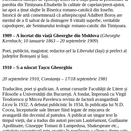
parohia din Timișoara-Elisabetin în calitate de capelan/preot-ajutor,
iar apoi a ținut slujbe în Biserica romano-catolică din Iosefin.
Istoricii de artă consemnează că arhiepiscopul Adalbert Boroș are
meritul de a fi salvat de la distrugere 8 vitralii superbe, veritabile
capodopere, ale Seminarului teologic romano-catolic din Timișoara.
1909 – A încetat din viață Gheorghe din Moldova
(
Gheorghe
Kernbach; 10 ianuarie 1863 – 20 septembrie 1909
)
Poet, publicist, magistrat; redactor-șef la
Liberalul
(Iași) și prefect al
județelor Botoșani și Iași.
1910 – S-a născut Tașcu Gheorghiu
20 septembrie 1910, Constanța – 17/18 septembrie 1981
Traducător, poet și grafician. A urmat cursurile Facultății de Litere și
Filosofie a Universității din București. A fondat, împreună cu Virgil
Teodorescu și Mircea Pavelescu revista de factură avangardistă
Liceu
în 1932. A debutat publicistic în 1934, în publicația lui N.D.
Cocea, începuturile sale literare fiind legate de mișcarea de
avangardă din deceniul al patrulea. A publicat un singur text în
timpul vieții, dar a tradus din autori precum Lautréamont, Guillaume
Apollinaire, Giuseppe Tomasi di Lampedusa, Shakespeare etc.,
activitate concretizată prin apariția în românește a câtorva dintre cele