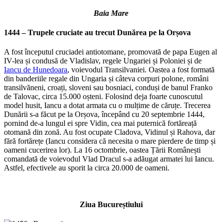
Baia Mare
1444 – Trupele cruciate au trecut Dunărea pe la Orșova
A fost începutul cruciadei antiotomane, promovată de papa Eugen al
IV-lea și condusă de Vladislav, regele Ungariei și Poloniei și de
Iancu de Hunedoara
, voievodul Transilvaniei. Oastea a fost formată
din banderiile regale din Ungaria și câteva corpuri polone, români
transilvăneni, croați, sloveni sau bosniaci, conduși de banul Franko
de Talovac, circa 15.000 oșteni. Folosind deja foarte cunoscutul
model husit, Iancu a dotat armata cu o mulțime de căruțe. Trecerea
Dunării s-a făcut pe la Orșova, începând cu 20 septembrie 1444,
pornind de-a lungul ei spre Vidin, cea mai puternică fortăreață
otomană din zonă. Au fost ocupate Cladova, Vidinul și Rahova, dar
fără fortărețe (Iancu considera că necesita o mare pierdere de timp și
oameni cucerirea lor). La 16 octombrie, oastea Țării Românești
comandată de voievodul Vlad Dracul s-a adăugat armatei lui Iancu.
Astfel, efectivele au sporit la circa 20.000 de oameni.
Ziua Bucureștiului