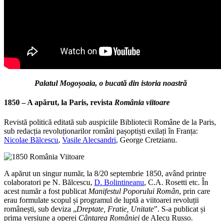
Palatul Mogoșoaia, o bucată din istoria noastră
1850 – A apărut, la Paris, revista
România viitoare
Revistă politică editată sub auspiciile Bibliotecii Române de la Paris,
sub redacția revoluționarilor români pașoptiști exilați în Franța:
Nicolae Bălcescu
,
Vasile Alecsandri
, George Cretzianu.
A apărut un singur număr, la 8/20 septembrie 1850, având printre
colaboratori pe N. Bălcescu,
D. Bolintineanu
, C.A. Rosetti etc. În
acest număr a fost publicat
Manifestul
Poporului Român
, prin care
erau formulate scopul și programul de luptă a viitoarei revoluții
românești, sub deviza „
Dreptate, Fratie, Unitate
”. S-a publicat și
prima versiune a operei
Cântarea României
de AIecu Russo.