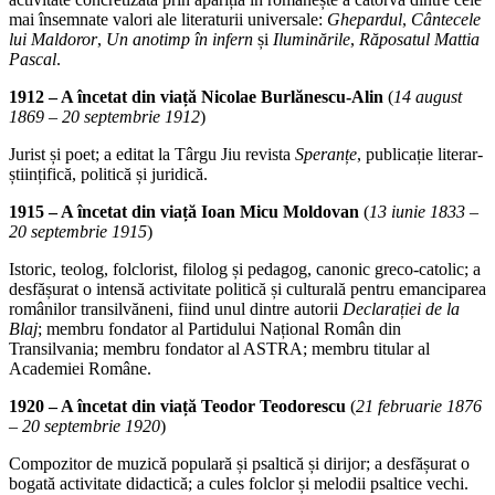
mai însemnate valori ale literaturii universale:
Ghepardul
,
Cântecele
lui Maldoror
,
Un anotimp în infern
și
Iluminările
,
Răposatul Mattia
Pascal
.
1912 – A încetat din viață Nicolae Burlănescu-Alin
(
14 august
1869 – 20 septembrie 1912
)
Jurist și poet; a editat la Târgu Jiu revista
Speranțe
, publicație literar-
științifică, politică și juridică.
1915 – A încetat din viață Ioan Micu Moldovan
(
13 iunie 1833 –
20 septembrie 1915
)
Istoric, teolog, folclorist, filolog și pedagog, canonic greco-catolic; a
desfășurat o intensă activitate politică și culturală pentru emanciparea
românilor transilvăneni, fiind unul dintre autorii
Declarației de la
Blaj
; membru fondator al Partidului Național Român din
Transilvania; membru fondator al ASTRA; membru titular al
Academiei Române.
1920 – A încetat din viață Teodor Teodorescu
(
21 februarie 1876
– 20 septembrie 1920
)
Compozitor de muzică populară și psaltică și dirijor; a desfășurat o
bogată activitate didactică; a cules folclor și melodii psaltice vechi.