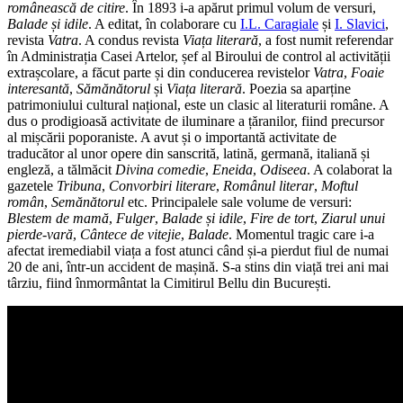
românească de citire
. În 1893 i-a apărut primul volum de versuri,
Balade și idile
. A editat, în colaborare cu
I.L. Caragiale
și
I. Slavici
,
revista
Vatra
. A condus revista
Viața literară
, a fost numit referendar
în Administrația Casei Artelor, șef al Biroului de control al activității
extrașcolare, a făcut parte și din conducerea revistelor
Vatra
,
Foaie
interesantă
,
Sămănătorul
și
Viața literară
. Poezia sa aparține
patrimoniului cultural național, este un clasic al literaturii române. A
dus o prodigioasă activitate de iluminare a țăranilor, fiind precursor
al mișcării poporaniste. A avut și o importantă activitate de
traducător al unor opere din sanscrită, latină, germană, italiană și
engleză, a tălmăcit
Divina comedie
,
Eneida
,
Odiseea
. A colaborat la
gazetele
Tribuna
,
Convorbiri literare
,
Românul literar
,
Moftul
român
,
Semănătorul
etc. Principalele sale volume de versuri:
Blestem de mamă
,
Fulger
,
Balade și idile
,
Fire de tort
,
Ziarul unui
pierde-vară
,
Cântece de vitejie
,
Balade
. Momentul tragic care i-a
afectat iremediabil viața a fost atunci când și-a pierdut fiul de numai
20 de ani, într-un accident de mașină. S-a stins din viață trei ani mai
târziu, fiind înmormântat la Cimitirul Bellu din București.