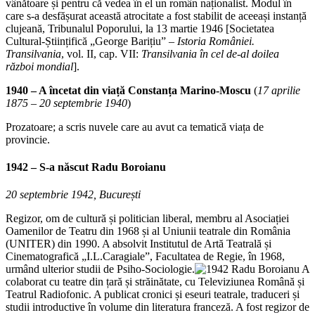
vânătoare și pentru că vedea în el un român naționalist. Modul în
care s-a desfășurat această atrocitate a fost stabilit de aceeași instanță
clujeană, Tribunalul Poporului, la 13 martie 1946 [Societatea
Cultural-Științifică „George Barițiu” –
Istoria României.
Transilvania
, vol. II, cap. VII:
Transilvania în cel de-al doilea
război mondial
].
1940 – A încetat din viață Constanța Marino-Moscu
(
17 aprilie
1875 – 20 septembrie 1940
)
Prozatoare; a scris nuvele care au avut ca tematică viața de
provincie.
1942 – S-a născut
Radu Boroianu
20 septembrie 1942, București
Regizor, om de cultură și politician liberal, membru al Asociației
Oamenilor de Teatru din 1968 și al Uniunii teatrale din România
(UNITER) din 1990. A absolvit Institutul de Artă Teatrală și
Cinematografică „I.L.Caragiale”, Facultatea de Regie, în 1968,
urmând ulterior studii de Psiho-Sociologie.
A
colaborat cu teatre din țară și străinătate, cu Televiziunea Română și
Teatrul Radiofonic. A publicat cronici și eseuri teatrale, traduceri și
studii introductive în volume din literatura franceză. A fost regizor de