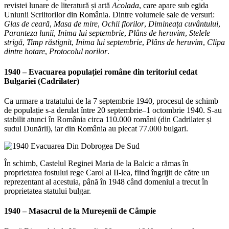
revistei lunare de literatură și artă
Acolada
, care apare sub egida
Uniunii Scriitorilor din România. Dintre volumele sale de versuri:
Glas de ceară
,
Masa de mire
,
Ochii florilor
,
Dimineața cuvântului
,
Paranteza lunii
,
Inima lui septembrie
,
Plâns de heruvim
,
Stelele
strigă
,
Timp
răstignit
,
Inima lui septembrie
,
Plâns de heruvim
,
Clipa
dintre hotare
,
Protocolul norilor
.
1940 – E
vacuarea populației române din teritoriul cedat
Bulgariei (Cadrilater)
Ca urmare a tratatului de la 7 septembrie 1940, procesul de schimb
de populație s-a derulat între 20 septembrie–1 octombrie 1940. S-au
stabilit atunci în România circa 110.000 români (din Cadrilater și
sudul Dunării), iar din România au plecat 77.000 bulgari.
În schimb, Castelul Reginei Maria de la Balcic a rămas în
proprietatea fostului rege Carol al II-lea, fiind îngrijit de către un
reprezentant al acestuia, până în 1948 când domeniul a trecut în
proprietatea statului bulgar.
1940 – Masacrul de la Mureșenii de Câmpie