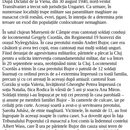
După Dictatul de la Viena, din 30 august 1940, nord-vestul
Transilvaniei a trecut sub jurisdicția Ungariei. Ca urmare, în
numeroase localități trupe militare sau paramilitare maghiare au
masacrat civili români, evrei, țigani, în intenția de a determina prin
teroare un exod din populațiile conlocuitoare nemaghiare.
În satul clujean Mureșenii de Câmpie erau cantonați soldați conduși
de locotenentul Gergely Csordás, din Regimentul 19 honvezi din
orașul Nyíregyháza. În casa preotului român Andrei Bujor, care era
căsătorit și avea trei copii, erau cantonați mai mulți soldați unguri.
Fiind deranjat de agresivitatea militarilor, părintele a plecat la Cluj
pentru a solicita intervenția comandamentului militar, dar s-a întors
în 20 septembrie seara, neobținând nimic la Cluj. Locotenentul
Csordás a trimis în casa preotului Bujor o patrulă de 12 soldați
înarmați cu ordinul precis de a-l extermina împreună cu toată familia,
precum și cu cei arestați în aceeași după amiază: cantorul Ioan
Gurzău și soția Valeria, învățătorul Gheorghe Petrea împreună cu
soția Natalia, fiica Rodica în vârstă de 5 ani și soacra Ana Miron.
Soldații trimiși i-au împușcat pe toți cei prezenți în casa parohială –
și anume pe membrii familiei Bujor – în camerele de culcare, iar pe
ceilalți prin curte. Aceeași soartă a avut-o și servitoarea preotului,
Șarolta Juhász, de etnie maghiară. Victimele, în număr de 11, au fost
îngropate în aceeași noapte în curtea casei. S-a dovedit apoi în fața
Tribunalului Poporului că masacrul a fost comis la îndemnul contelui
Albert Wass, care îl ura pe părintele Bujor din cauza unui teren de