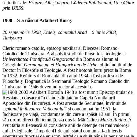
scrierile sale:
Frunze
,
Alb și negru
,
Căderea Babilonului
,
Un călător
prin URSS
.
1908 – S-a născut
Adalbert Boroș
20 septembrie 1908, Erdeiș, comitatul Arad – 6 iunie 2003,
Timișoara
Cleric romano-catolic, episcop-auxiliar al Diecezei Romano-
Catolice de Timișoara. A absolvit studii de filosofie și teologie la
Universitatea Pontificală Gregoriană
din Roma ca alumn al
Colegiului
Germanicum et Hungaricum de Urbe
, obținând titlul de
Doctor în Filosofie și Teologie. A fost hirotonit întru preot la Roma
în 1932. Reîntors în România, din anul 1934 a fost profesor de
Filosofie și Dogmatică la Seminarul Teologic Romano-Catolic din
Timișoara, în 1946 devenind rector al acestuia.
În 1948 a fost numit Episcop titular de
Ressiana, consacrat în clandestinitate în Capela Nunțiaturii
Apostolice din București. A fost arestat de Securitate, învinuit de
„
spionaj în favoarea Vaticanului
” și condamnat, în 1951, la
închisoare pe viață, condamnare din care a ispășit 13 ani. În primul
său drum, direct din temniță, s-a dus la Mănăstirea
Maria Radna
. A
avut tăria sufletească să considere anii de detenție cei mai valoroși
ani ai vieții sale. Timp de 41 de ani, statul comunist i-a interzis
exercitarea funcției de episcop, astfel că a slujit până la pensionare la