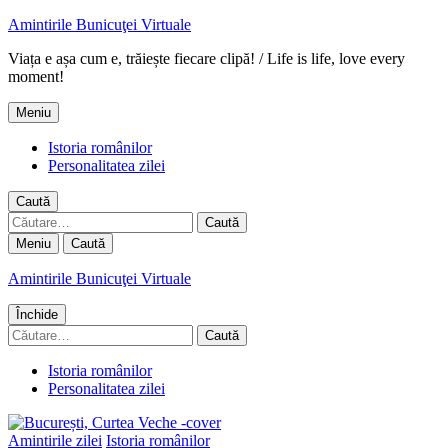
Amintirile Bunicuţei Virtuale
Viața e așa cum e, trăiește fiecare clipă! / Life is life, love every
moment!
Meniu
Istoria românilor
Personalitatea zilei
Caută
Caută
după:
Meniu
Caută
Amintirile Bunicuţei Virtuale
Închide
Caută
după:
Istoria românilor
Personalitatea zilei
Amintirile zilei
Istoria românilor