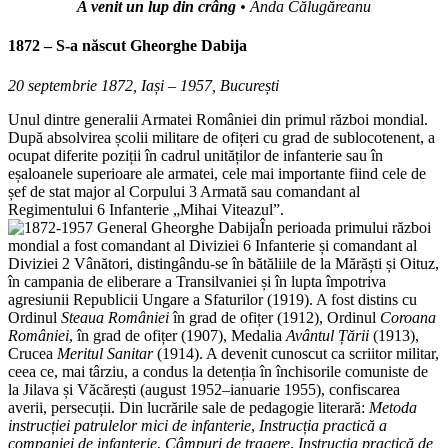
A venit un lup din crâng
• Anda Călugăreanu
1872
– S-a născut Gheorghe Dabija
20 septembrie 1872, Iași – 1957, București
Unul dintre generalii Armatei României din primul război mondial.
După absolvirea școlii militare de ofițeri cu grad de sublocotenent, a
ocupat diferite poziții în cadrul unităților de infanterie sau în
eșaloanele superioare ale armatei, cele mai importante fiind cele de
șef de stat major al Corpului 3 Armată sau comandant al
Regimentului 6 Infanterie „Mihai Viteazul”.
În perioada primului război
mondial a fost comandant al Diviziei 6 Infanterie și comandant al
Diviziei 2 Vânători, distingându-se în bătăliile de la Mărăști și Oituz,
în campania de eliberare a Transilvaniei și în lupta împotriva
agresiunii Republicii Ungare a Sfaturilor (1919). A fost distins cu
Ordinul
Steaua României
în grad de ofițer (1912), Ordinul
Coroana
României
, în grad de ofițer (1907), Medalia
Avântul Țării
(1913),
Crucea
Meritul Sanitar
(1914). A devenit cunoscut ca scriitor militar,
ceea ce, mai târziu, a condus la detenția în închisorile comuniste de
la Jilava și Văcărești (august 1952–ianuarie 1955), confiscarea
averii, persecuții. Din lucrările sale de pedagogie literară:
Metoda
instrucției patrulelor mici de
infanterie
,
Instrucția practică a
companiei de infanterie
,
C
â
mpuri de tragere
,
Instrucția practică de