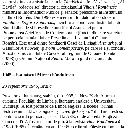
teatru și director artistic la teatrele
Țăndărică
, „Ion Vasilescu” și „Al.
Davila”, redactor șef, director al cotidianului
Viitorul Românesc
,
ministru al Informațiilor Publice și senator, președinte al Institutului
Cultural Român. Din 1990 este membru fondator al conducerii
Fundației Tzigara-Samurcaș
, membru al conducerii Institutului de
Studii Liberale și Președinte onorific al Asociației pentru
Promovarea Artei Vizuale Contemporane (funcții din care s-a retras
pe perioada mandatului de Președinte al Institutului Cultural
Român). Este unul dintre fondatorii Casei de Licitații
Artmark
și al
Galeriilor
Art Society
și
Point Contemporary
, pe care le-a și condus.
A fost distins cu titlul de Cavaler al Legiunii de Onoare, Franța
(1998) și Ordinul Național
Pentru Merit
în grad de Comandor
(2000).
1945 – S-a născut Mircea Săndulescu
20 septembrie 1945, Brăila
Prozator și dramaturg, stabilit, din 1985, la New York. A urmat
cursurile Facultății de Limba și literatura engleză a Universității
București. A fost profesor de Limba engleză la liceele „Mihail
Sadoveanu”, „I.L. Caragiale” și „George Coșbuc” din București și,
pentru o scurtă perioadă, asistent la ASE, unde a predat Engleza
Comercială. A fost redactor de proză la revista
Viața Românească
(1980–1985). Începând cu anul 1985, scriitorul trăiește cu familia la