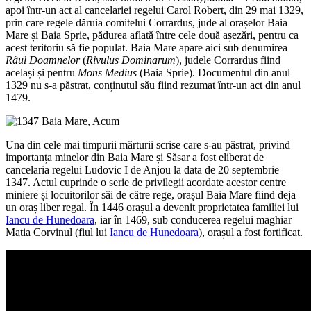
apoi într-un act al cancelariei regelui Carol Robert, din 29 mai 1329,
prin care regele dăruia comitelui Corrardus, jude al orașelor Baia
Mare și Baia Sprie, pădurea aflată între cele două așezări, pentru ca
acest teritoriu să fie populat. Baia Mare apare aici sub denumirea
Râul Doamnelor
(
Rivulus Dominarum
), judele Corrardus fiind
același și pentru
Mons Medius
(Baia Sprie). Documentul din anul
1329 nu s-a păstrat, conținutul său fiind rezumat într-un act din anul
1479.
Una din cele mai timpurii mărturii scrise care s-au păstrat, privind
importanța minelor din Baia Mare și Săsar a fost eliberat de
cancelaria regelui Ludovic I de Anjou la data de 20 septembrie
1347. Actul cuprinde o serie de privilegii acordate acestor centre
miniere și locuitorilor săi de către rege, orașul Baia Mare fiind deja
un oraș liber regal. În 1446 orașul a devenit proprietatea familiei lui
Iancu de Hunedoara
, iar în 1469, sub conducerea regelui maghiar
Matia Corvinul (fiul lui
Iancu de Hunedoara
), orașul a fost fortificat.