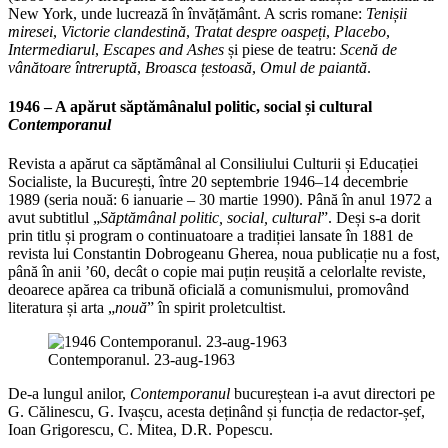
New York, unde lucrează în învățământ. A scris romane:
Tenișii
miresei
,
Victorie clandestină
,
Tratat despre oaspeți
,
Placebo
,
Intermediarul
,
Escapes and Ashes
și piese de teatru:
Scenă de
vânătoare întreruptă
,
Broasca țestoasă
,
Omul de paiantă
.
1946 – A apărut săptămânalul politic, social și cultural
Contemporanul
Revista a apărut ca săptămânal al Consiliului Culturii și Educației
Socialiste, la București, între 20 septembrie 1946–14 decembrie
1989 (seria nouă: 6 ianuarie – 30 martie 1990). Până în anul 1972 a
avut subtitlul „
Săptămânal politic, social, cultural
”. Deși s-a dorit
prin titlu și program o continuatoare a tradiției lansate în 1881 de
revista lui Constantin Dobrogeanu Gherea, noua publicație nu a fost,
până în anii ’60, decât o copie mai puțin reușită a celorlalte reviste,
deoarece apărea ca tribună oficială a comunismului, promovând
literatura și arta „
nouă
” în spirit proletcultist.
Contemporanul. 23-aug-1963
De-a lungul anilor,
Contemporanul
bucureștean i-a avut directori pe
G. Călinescu, G. Ivașcu, acesta deținând și funcția de redactor-șef,
Ioan Grigorescu, C. Mitea, D.R. Popescu.