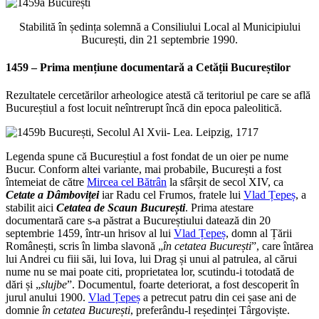
Stabilită în ședința solemnă a Consiliului Local al Municipiului
București, din 21 septembrie 1990.
1459 – Prima mențiune documentară a
Cetății Bucureștilor
Rezultatele cercetărilor arheologice atestă că teritoriul pe care se află
Bucureștiul a fost locuit neîntrerupt încă din epoca paleolitică.
Legenda spune că Bucureștiul a fost fondat de un oier pe nume
Bucur. Conform altei variante, mai probabile, București a fost
întemeiat de către
Mircea cel Bătrân
la sfârșit de secol XIV, ca
Cetate a Dâmboviței
iar Radu cel Frumos, fratele lui
Vlad Țepeș
, a
stabilit aici
Cetatea de Scaun București
. Prima atestare
documentară care s-a păstrat a Bucureștiului datează din 20
septembrie 1459, într-un hrisov al lui
Vlad Țepeș
, domn al Țării
Românești, scris în limba slavonă „
în cetatea București
”, care întărea
lui Andrei cu fiii săi, lui Iova, lui Drag și unui al patrulea, al cărui
nume nu se mai poate citi, proprietatea lor, scutindu-i totodată de
dări și „
slujbe
”. Documentul, foarte deteriorat, a fost descoperit în
jurul anului 1900.
Vlad Țepeș
a petrecut patru din cei șase ani de
domnie
în cetatea București
, preferându-l reședinței Târgoviște.