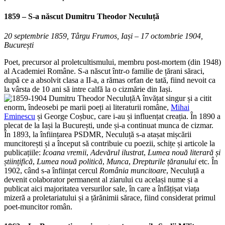
1859 – S-a născut
Dumitru Theodor Neculuță
20 septembrie 1859, Târgu Frumos, Iași – 17 octombrie 1904,
București
Poet, precursor al proletcultismului, membru post-mortem (din 1948)
al Academiei Române. S-a născut într-o familie de țărani săraci,
după ce a absolvit clasa a II-a, a rămas orfan de tată, fiind nevoit ca
la vârsta de 10 ani să intre calfă la o cizmărie din Iași.
A învățat singur și a citit
enorm, îndeosebi pe marii poeți ai literaturii române,
Mihai
Eminescu
și George Coșbuc, care i-au și influențat creația. În 1890 a
plecat de la Iași la București, unde și-a continuat munca de cizmar.
În 1893, la înființarea PSDMR, Neculuță s-a atașat mișcării
muncitorești și a început să contribuie cu poezii, schițe și articole la
publicațiile:
Icoana vremii
,
Adevărul ilustrat
,
Lumea nouă literară și
științifică
,
Lumea nouă politică
,
Munca
,
Drepturile țăranului
etc. În
1902, când s-a înființat cercul
România muncitoare
, Neculuță a
devenit colaborator permanent al ziarului cu același nume și a
publicat aici majoritatea versurilor sale, în care a înfățișat viața
mizeră a proletariatului și a țărănimii sărace, fiind considerat primul
poet-muncitor român.