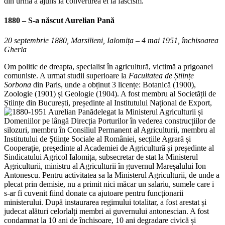
din urmă a ajuns la convertirea ei la fascism.
1880 – S-a născut
Aurelian Pană
20 septembrie 1880, Marsilieni, Ialomița – 4 mai 1951, închisoarea
Gherla
Om politic de dreapta, specialist în agricultură, victimă a prigoanei
comuniste. A urmat studii superioare la
Facultatea de Științe
Sorbona
din Paris, unde a obținut 3 licențe: Botanică (1900),
Zoologie (1901) și Geologie (1904). A fost membru al Societății de
Științe din București, președinte al Institutului Național de Export,
delegat la Ministerul Agriculturii și
Domeniilor pe lângă Direcția Porturilor în vederea construcțiilor de
silozuri, membru în Consiliul Permanent al Agriculturii, membru al
Institutului de Științe Sociale al României, secțiile Agrară și
Cooperație, președinte al Academiei de Agricultură și președinte al
Sindicatului Agricol Ialomița, subsecretar de stat la Ministerul
Agriculturii, ministru al Agriculturii în guvernul Mareșalului Ion
Antonescu. Pentru activitatea sa la Ministerul Agriculturii, de unde a
plecat prin demisie, nu a primit nici măcar un salariu, sumele care i
s-ar fi cuvenit fiind donate ca ajutoare pentru funcționarii
ministerului. După instaurarea regimului totalitar, a fost arestat și
judecat alături celorlalți membri ai guvernului antonescian. A fost
condamnat la 10 ani de închisoare, 10 ani degradare civică și