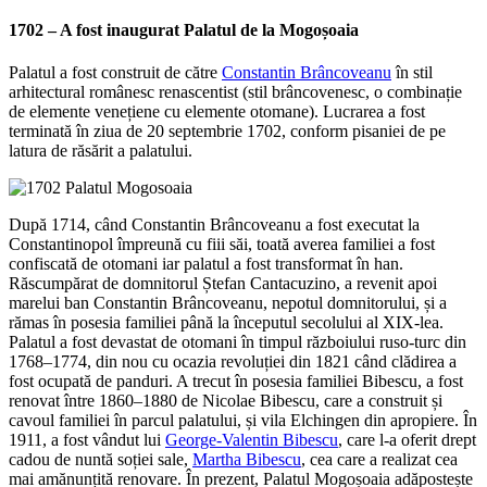
1702 – A fost inaugurat
Palatul de la Mogoșoaia
Palatul a fost construit de către
Constantin Brâncoveanu
în stil
arhitectural românesc renascentist (stil brâncovenesc, o combinație
de elemente venețiene cu elemente otomane). Lucrarea a fost
terminată în ziua de 20 septembrie 1702, conform pisaniei de pe
latura de răsărit a palatului.
După 1714, când Constantin Brâncoveanu a fost executat la
Constantinopol împreună cu fiii săi, toată averea familiei a fost
confiscată de otomani iar palatul a fost transformat în han.
Răscumpărat de domnitorul Ștefan Cantacuzino, a revenit apoi
marelui ban Constantin Brâncoveanu, nepotul domnitorului, și a
rămas în posesia familiei până la începutul secolului al XIX-lea.
Palatul a fost devastat de otomani în timpul războiului ruso-turc din
1768–1774, din nou cu ocazia revoluției din 1821 când clădirea a
fost ocupată de panduri. A trecut în posesia familiei Bibescu, a fost
renovat între 1860–1880 de Nicolae Bibescu, care a construit și
cavoul familiei în parcul palatului, și vila Elchingen din apropiere. În
1911, a fost vândut lui
George-Valentin Bibescu
, care l-a oferit drept
cadou de nuntă soției sale,
Martha Bibescu
, cea care a realizat cea
mai amănunțită renovare. În prezent, Palatul Mogoșoaia adăpostește