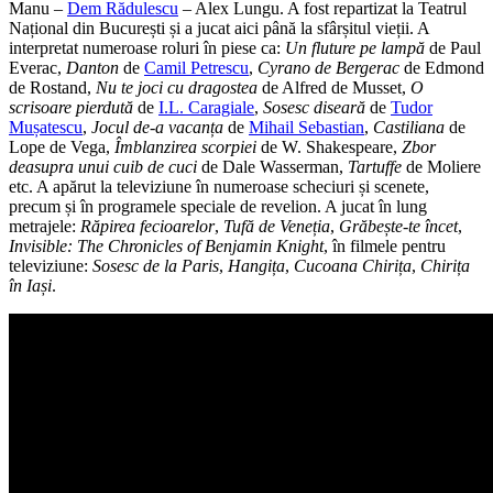
Manu –
Dem Rădulescu
– Alex Lungu. A fost repartizat la Teatrul
Național din București și a jucat aici până la sfârșitul vieții. A
interpretat numeroase roluri în piese ca:
Un fluture pe lampă
de Paul
Everac,
Danton
de
Camil Petrescu
,
Cyrano de Bergerac
de Edmond
de Rostand,
Nu te joci cu dragostea
de Alfred de Musset,
O
scrisoare pierdută
de
I.L. Caragiale
,
Sosesc diseară
de
Tudor
Mușatescu
,
Jocul de-a vacanța
de
Mihail Sebastian
,
Castiliana
de
Lope de Vega,
Îmblanzirea scorpiei
de W. Shakespeare,
Zbor
deasupra unui cuib de cuci
de Dale Wasserman,
Tartuffe
de Moliere
etc. A apărut la televiziune în numeroase scheciuri și scenete,
precum și în programele speciale de revelion. A jucat în lung
metrajele:
Răpirea fecioarelor
,
Tufă de Veneția
,
Grăbește-te încet
,
Invisible: The Chronicles of Benjamin Knight
, în filmele pentru
televiziune:
Sosesc de la Paris
,
Hangița
,
Cucoana Chirița
,
Chirița
în Iași
.