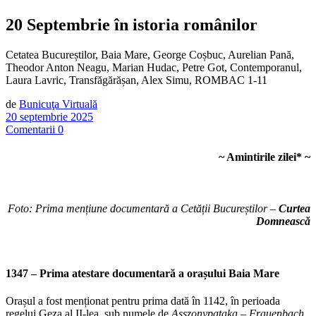
20 Septembrie în istoria românilor
Cetatea Bucureștilor, Baia Mare, George Coșbuc, Aurelian Pană,
Theodor Anton Neagu, Marian Hudac, Petre Got, Contemporanul,
Laura Lavric, Transfăgărășan, Alex Simu, ROMBAC 1-11
de
Bunicuţa Virtuală
20 septembrie 2025
Comentarii 0
~ Amintirile zilei
*
~
Foto: Prima mențiune documentară a Cetății Bucureștilor –
Curtea
Domnească
1347 – Prima atestare documentară a orașului
Baia Mare
Orașul a fost menționat pentru prima dată în 1142, în perioada
regelui Geza al II-lea, sub numele de
Asszonypataka – Frauenbach
,