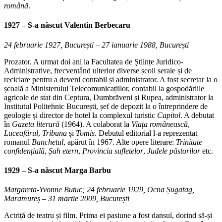
română
.
1927 – S-a născut Valentin Berbecaru
24 februarie 1927, București – 27 ianuarie 1988, București
Prozator. A urmat doi ani la Facultatea de Științe Juridico-
Administrative, frecventând ulterior diverse școli serale și de
reciclare pentru a deveni contabil și administrator. A fost secretar la o
școală a Ministerului Telecomunicațiilor, contabil la gospodăriile
agricole de stat din Ceptura, Dumbrăveni și Rupea, administrator la
Institutul Politehnic București, șef de depozit la o întreprindere de
geologie și director de hotel la complexul turistic
Capitol
. A debutat
în
Gazeta literară
(1964). A colaborat la
Viața românească
,
Luceafărul
,
Tribuna
și
Tomis
. Debutul editorial l-a reprezentat
romanul
Banchetul
, apărut în 1967. Alte opere literare:
Trinitate
confidențială
,
Șah etern
,
Provincia sufletelor
,
Judele păstorilor
etc.
1929 – S-a născut
Marga Barbu
Margareta-Yvonne Butuc; 24 februarie 1929, Ocna Șugatag,
Maramureș – 31 martie 2009, București
Actriță de teatru și film. Prima ei pasiune a fost dansul, dorind să-și