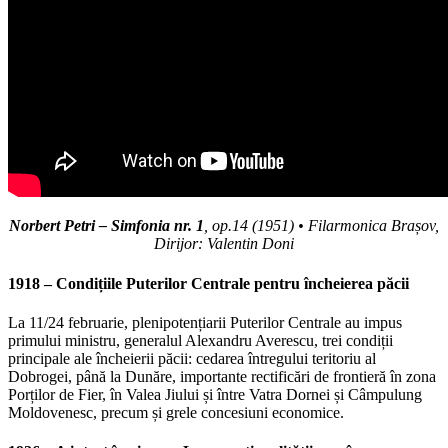
Norbert Petri – Simfonia nr. 1
, op.14 (1951) • Filarmonica Brașov,
Dirijor: Valentin Doni
1918 – Condițiile Puterilor Centrale pentru încheierea păcii
La 11/24 februarie, plenipotențiarii Puterilor Centrale au impus
primului ministru, generalul Alexandru Averescu, trei condiții
principale ale încheierii păcii: cedarea întregului teritoriu al
Dobrogei, până la Dunăre, importante rectificări de frontieră în zona
Porților de Fier, în Valea Jiului și între Vatra Dornei și Câmpulung
Moldovenesc, precum și grele concesiuni economice.