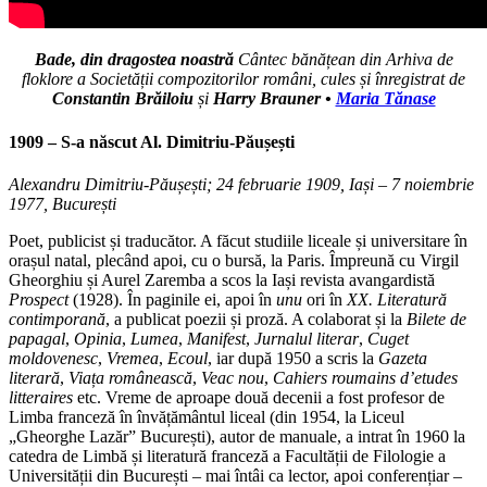
Bade, din dragostea noastră
Cântec bănățean din Arhiva de
floklore a Societății compozitorilor români, cules și înregistrat de
Constantin Brăiloiu
și
Harry Brauner •
Maria Tănase
1909 – S-a născut Al. Dimitriu-Păușești
Alexandru Dimitriu-Păușești;
24 februarie 1909, Iași – 7 noiembrie
1977, București
Poet, publicist și traducător. A făcut studiile liceale și universitare în
orașul natal, plecând apoi, cu o bursă, la Paris. Împreună cu Virgil
Gheorghiu și Aurel Zaremba a scos la Iași revista avangardistă
Prospect
(1928). În paginile ei, apoi în
unu
ori în
XX. Literatură
contimporană
, a publicat poezii și proză. A colaborat și la
Bilete de
papagal
,
Opinia
,
Lumea
,
Manifest
,
Jurnalul literar
,
Cuget
moldovenesc
,
Vremea
,
Ecoul
, iar după 1950 a scris la
Gazeta
literară
,
Viața românească
,
Veac nou
,
Cahiers roumains d’etudes
litteraires
etc. Vreme de aproape două decenii a fost profesor de
Limba franceză în învățământul liceal (din 1954, la Liceul
„Gheorghe Lazăr” București), autor de manuale, a intrat în 1960 la
catedra de Limbă și literatură franceză a Facultății de Filologie a
Universității din București – mai întâi ca lector, apoi conferențiar –