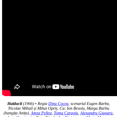
Haiducii
(1966) • Regia
Dinu Cocea
, scenariul Eugen Barbu,
Nicolae Mihail și Mihai Opriș. Cu:
Ion Besoiu, Marga Barbu
(hangița Anița),
Amza Pellea
,
Toma Caragiu
,
Alexandru Giugaru
,