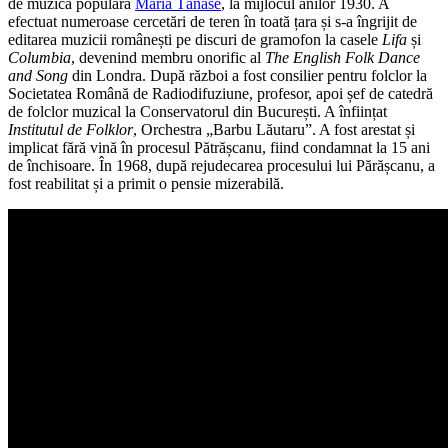
de muzică populară
Maria Tănase
, la mijlocul anilor 1930. A
efectuat numeroase cercetări de teren în toată țara și s-a îngrijit de
editarea muzicii românești pe discuri de gramofon la casele
Lifa
și
Columbia
, devenind membru onorific al
The English Folk Dance
and Song
din Londra. După război a fost consilier pentru folclor la
Societatea Română de Radiodifuziune, profesor, apoi șef de catedră
de folclor muzical la Conservatorul din București. A înființat
Institutul de Folklor
, Orchestra „Barbu Lăutaru”. A fost arestat și
implicat fără vină în procesul Pătrășcanu, fiind condamnat la 15 ani
de închisoare. În 1968, după rejudecarea procesului lui Părășcanu, a
fost reabilitat și a primit o pensie mizerabilă.