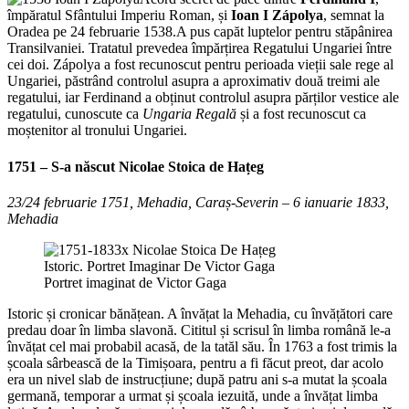
împăratul Sfântului Imperiu Roman, și
Ioan I Zápolya
, semnat la
Oradea pe 24 februarie 1538.A pus capăt luptelor pentru stăpânirea
Transilvaniei. Tratatul prevedea împărțirea Regatului Ungariei între
cei doi. Zápolya a fost recunoscut pentru perioada vieții sale rege al
Ungariei, păstrând controlul asupra a aproximativ două treimi ale
regatului, iar Ferdinand a obținut controlul asupra părților vestice ale
regatului, cunoscute ca
Ungaria Regală
și a fost recunoscut ca
moștenitor al tronului Ungariei.
1751 – S-a născut
Nicolae Stoica de Hațeg
23/24 februarie 1751, Mehadia, Caraș-Severin – 6 ianuarie 1833,
Mehadia
Portret imaginat de Victor Gaga
Istoric și cronicar bănățean. A învățat la Mehadia, cu învățători care
predau doar în limba slavonă. Cititul și scrisul în limba română le-a
învățat cel mai probabil acasă, de la tatăl său. În 1763 a fost trimis la
școala sârbească de la Timișoara, pentru a fi făcut preot, dar acolo
era un nivel slab de instrucțiune; după patru ani s-a mutat la școala
germană, temporar a urmat și școala iezuită, unde a învățat limba