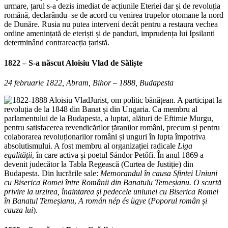
urmare, țarul s-a dezis imediat de acțiunile Eteriei dar și de revoluția
română, declarându–se de acord cu venirea trupelor otomane la nord
de Dunăre. Rusia nu putea interveni decât pentru a restaura vechea
ordine amenințată de eteriști și de panduri, imprudența lui Ipsilanti
determinând contrareacția țaristă.
1822 – S-a născut
Aloisiu Vlad de Săliște
24 februarie 1822, Abram, Bihor – 1888, Budapesta
Jurist, om politic bănățean. A participat la
revoluția de la 1848 din Banat și din Ungaria. Ca membru al
parlamentului de la Budapesta, a luptat, alături de Eftimie Murgu,
pentru satisfacerea revendicărilor țăranilor români, precum și pentru
colaborarea revoluționarilor români și unguri în lupta împotriva
absolutismului. A fost membru al organizației radicale
Liga
egalității
, în care activa și poetul Sándor Petőfi. În anul 1869 a
devenit judecător la Tabla Regească (Curtea de Justiție) din
Budapesta. Din lucrările sale:
Memorandul în causa Sfintei Uniuni
cu Biserica Romei între Românii din Banatulu Temeșianu. O scurtă
privire la urzirea, înaintarea și pedecele uniunei cu Biserica Romei
în Banatul Temeșianu
,
A román nép és ügye
(
Poporul român și
cauza lui
).