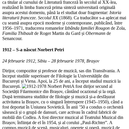
ca titular al cursului de Literatură franceză în secolul al XX-lea,
realizând în limba franceză prima sinteză universitară originală
asupra acestui domeniu, până la el studiat doar fragmentar:
Istoria
literaturii franceze. Secolul XX
(1868). Ca traducător s-a aplecat mai
cu seamă asupra epocii moderne și contemporane, publicând, între
1956–1971, traducerea romanelor
Izbânda familiei Rougon
de Zola,
Familia Thibault
de Roger Martin du Gard și
Obermann
de
Senancour.
1912 – S-a născut
Norbert Petri
24 februarie 1912, Sibiu – 28 februarie 1978, Brașov
Dirijor, compozitor și profesor de muzică, sas din Transilvania. A
început studiile superioare de Filologie la Universitățile din
București și Viena. Apoi, la 25 de ani, a început studiul muzicii la
București.
A fost dirijor secund al
Societății Filarmonice din Brașov, cântând ocazional și la orgă.
După terminarea studiilor de filologie și muzică și-a desfășurat
activitatea la Brașov, cu o singură întrerupere (1945–1950), când a
fost deportat în Uniunea Sovietică. În anii ’50 a condus o orchestră
săsească și o grupă de dansuri, care activau în cadrul fabricii de
mobilă din Codlea. A fost director muzical al Teatrului Muzical din
Brașov, înființat de el în 1954, și al corului „Paul-Richter”. A
compus muzică de scenă, musicaluri, operete și operă, muzică de