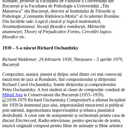
Romane, profesor la Facultatea de Filosofie a Universității din
București și la Facultatea de Psihologie a Universității „Titu
Maiorescu” din București, director al Institutului de Filosofie și
Psihologie „Constantin Rădulescu-Motru” al Academiei Române.
Din lucrările sale:
Logică clasică și logică matematică
,
Neointuiționismul
,
Vocații filosofice românești
,
Mărturiile
anamnezei
,
Theory of Prejudicative Forms
,
Cercetări logico-
filosofice
etc.
1939 – S-a născut
Richard Oschanitzky
Richard Waldemar; 24 februarie 1939, Timișoara – 5 aprilie 1979,
București
Compozitor, aranjor, pianist și dirijor, unul dintre cei mai cunoscuți
muzicieni de jazz ai României, fiul compozitorului și dirijorului
Richard Carol Oschanitzky, fratele dirijorului și compozitorului
Petru Oschanitzky. A fost student al clasei de compoziție condusă de
Mihail Jora
la Conservatorul din București (1955–1959).
S-a afirmat începând
din 1959 în domeniul jazz-ului, impresionând muzicienii și publicul
prin talentul, ingeniozitatea improvizațiilor și tehnica pianistică
desăvârșită. A creat sute de aranjamente și orchestrații pentru casa de
discuri
Electrecord
, Radio-televiziune, pentru spectacole de teatru,
muzică originală compusă pentru filme de animație și filme artistice