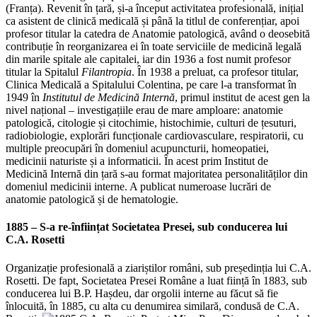
(Franța). Revenit în țară, și-a început activitatea profesională, inițial
ca asistent de clinică medicală și până la titlul de conferențiar, apoi
profesor titular la catedra de Anatomie patologică, având o deosebită
contribuție în reorganizarea ei în toate serviciile de medicină legală
din marile spitale ale capitalei, iar din 1936 a fost numit profesor
titular la Spitalul
Filantropia
. În 1938 a preluat, ca profesor titular,
Clinica Medicală a Spitalului Colentina, pe care l-a transformat în
1949 în
Institutul de Medicină Internă
, primul institut de acest gen la
nivel național – investigațiile erau de mare amploare: anatomie
patologică, citologie și citochimie, histochimie, culturi de țesuturi,
radiobiologie, explorări funcționale cardiovasculare, respiratorii, cu
multiple preocupări în domeniul acupuncturii, homeopatiei,
medicinii naturiste și a informaticii. În acest prim Institut de
Medicină Internă din țară s-au format majoritatea personalităților din
domeniul medicinii interne. A publicat numeroase lucrări de
anatomie patologică și de hematologie.
1885 – S-a re-înființat Societatea Presei, sub conducerea lui
C.A. Rosetti
Organizație profesională a ziariștilor români, sub președinția lui C.A.
Rosetti. De fapt, Societatea Presei Române a luat ființă în 1883, sub
conducerea lui B.P. Hașdeu, dar orgolii interne au făcut să fie
înlocuită, în 1885, cu alta cu denumirea similară, condusă de C.A.