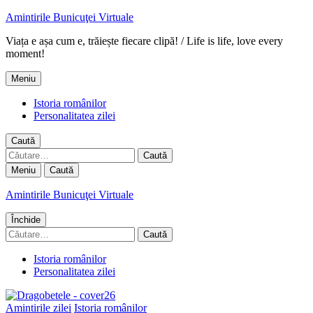
Amintirile Bunicuţei Virtuale
Viața e așa cum e, trăiește fiecare clipă! / Life is life, love every
moment!
Meniu
Istoria românilor
Personalitatea zilei
Caută
Caută
după:
Meniu
Caută
Amintirile Bunicuţei Virtuale
Închide
Caută
după:
Istoria românilor
Personalitatea zilei
Amintirile zilei
Istoria românilor