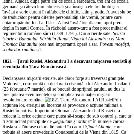
latină. Așadar, după patru ani de școală sârbească, trei ani de școală
germană și câteva luni latinească și-a însușit cele trei limbi și a
învățat a scrie curent în alfabetele chirilic, latin și gotic. A avut slujbe
de traducător pentru diferite personalități ale vremii, printre care
chiar împăratul Iosif al II-lea. A fost învățător, diacon, apoi preot
deplin în satul Cornea. În războiul austro-turc a fost preot militar al
regimentului româno-sârb (1788–1791). Din scrierile sale:
Scurtă
istorie a Banatului
,
Sârbii în Banat
,
Viața lui Alexandru cel Mare
,
Cronica Banatului
(cea mai importantă operă a sa),
Povești moșăști,
școlarilor rumânești
.
1821 –
Țarul Rusiei, Alexandru I a dezavuat mișcarea eteristă și
revoluția din Țara Românească
Declanșarea mișcării eteriste, ale căror forțe au traversat granițele
Moldovei, coroborată cu declarația riscantă a lui Alexandru Ipsilanti
(23 februarie/7 martie), că se bucură de sprijinul țarului, au dus la
precipitarea evenimentelor și complicarea situației mișcării
revoluționare române.
Prin
acțiunea lor, eteriștii au încercat să provoace o acțiune militară a
Rusiei împotriva Imperiului Otoman. Alexandru I al Rusiei era
reticent la orice acțiune care putea să-i scape de sub control și care ar
fi zdruncinat principiile de „
legalitate și ordine
” în numele cărora
Rusia se alăturase celorlalte puteri în cadrul
Sfintei Alianțe
, care
trebuia să apere prevederile Congresului de la Viena din 1815. Ca