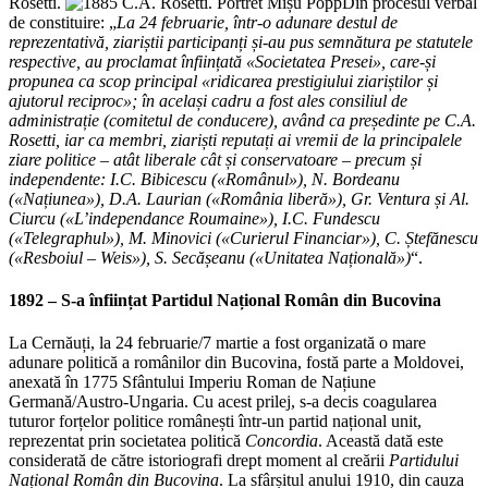
Rosetti.
Din procesul verbal
de constituire: „
La 24 februarie, într-o adunare destul de
reprezentativă, ziariștii participanți și-au pus semnătura pe statutele
respective, au proclamat înființată «Societatea Presei», care-și
propunea ca scop principal «ridicarea prestigiului ziariștilor și
ajutorul reciproc»; în același cadru a fost ales consiliul de
administrație (comitetul de conducere), având ca președinte pe C.A.
Rosetti, iar ca membri, ziariști reputați ai vremii de la principalele
ziare politice – atât liberale cât și conservatoare – precum și
independente: I.C. Bibicescu («Românul»), N. Bordeanu
(«Națiunea»), D.A. Laurian («România liberă»), Gr. Ventura și Al.
Ciurcu («L’independance Roumaine»), I.C. Fundescu
(«Telegraphul»), M. Minovici («Curierul Financiar»), C. Ștefănescu
(«Resboiul – Weis»), S. Secășeanu («Unitatea Națională»)
“.
1892 – S-a înființat Partidul Național Român din Bucovina
La Cernăuți, la 24 februarie/7 martie a fost organizată o mare
adunare politică a românilor din Bucovina, fostă parte a Moldovei,
anexată în 1775 Sfântului Imperiu Roman de Națiune
Germană/Austro-Ungaria. Cu acest prilej, s-a decis coagularea
tuturor forțelor politice românești într-un partid național unit,
reprezentat prin societatea politică
Concordia
. Această dată este
considerată de către istoriografi drept moment al creării
Partidului
Național Român din Bucovina
. La sfârșitul anului 1910, din cauza