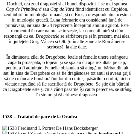
Dochiei, era zeul dragostei și al bunei dispoziții. I se mai spunea
Cap de Primăvară
sau
Cap de Vară
fiind identificat cu Cupidon,
zeul iubirii în mitologia romană, și cu Eros, corespondentul acestuia
în mitologia greacă. Luna februarie era considerată lună de
primăvară, iar ziua de 24 reprezenta începutul anului agricol. Este
momentul în care natura se trezește, iar oamenii intră și ei în
rezonanță cu ea.
Dragobetele
se sărbătorește și în prezent, mai ales,
în județele Gorj, Vâlcea și Olt. Și în alte zone ale României se
serbează, la alte date.
În dimineața zilei de Dragobete, fetele și femeile tinere strângeau
zăpadă proaspătă, o topeau și se spălau cu apa rezultată pe cap,
pentru a fi admirate. Femeile obișnuiau să atingă un bărbat din alt
sat, în ziua de Dragobete ca să fie drăgăstoase tot anul și aveau grijă
să dea mâncare bună orătăniilor din curte și păsărilor cerului, nici o
vietate neputând să fie sacrificată de Dragobete. Se știe din bătrâni
că Dragobetele este și ziua când păsările își caută perechea, se strâng
în stoluri și își ciripesc dragostea.
1538 – Tratatul de pace de la Oradea
Acord secret de pace dintre
Ferdinand I
,