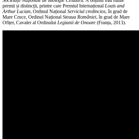
Societății Naționale de Biologie Celulară
. A obținut mai multe
premii și distincții, printre care Premiul Internațional
Louis and
Arthur Lucian
, Ordinul Național
Serviciul credincios
, în grad de
Mare Cruce, Ordinul Național
Steaua României
, în grad de Mare
Ofițer, Cavaler al Ordinului
Legiunii de Onoare
(Franța, 2013).