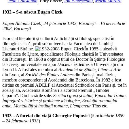
Jean Constantin
, Fory Etterle,
Ion Finteșteanu
,
Marin Moraru
1932 – S-a născut
Eugen Cizek
Eugen Antoniu
Cizek
; 24 februarie 1932
, București
– 16 decembrie
2008, București
Istoric al literaturii și culturii Antichității și filolog, specialist în
filologie clasică, profesor universitar la Facultatea de Limbi și
Literaturi Străine.
În 1955 a absolvit
Facultatea de Litere, specializarea Filologie clasică la Universitatea
din București. În 1968 a obținut titlul de Doctor în Științe Filologice
la aceeași universitate iar apoi
Docteur-ès-lettres
a Universității din
Lyon II. A fost ales membru al
Academiei de Științe, Litere și Arte
din Lyon, al
Société des Études Latines
din Paris și, mai târziu,
membru corespondent al Academiei din Barcelona. În 1982 a fost
distins cu premiul ADELF al Asociației Scriitorilor din Paris și, tot în
același an, Academia Română i-a acordat Premiul „Timotei
Cipariu”. Din lucrările sale:
Scriitori greci și latini
,
Epoca
lui Traian.
Împrejurǎri istorice și probleme ideologice
,
Evoluția romanului
antic
,
Mentalități și instituții romane
,
L’empereur Titus
etc.
1933 – A încetat din viață Gheorghe Popovici
(
5 octombrie 1859
– 24 februarie 1933
)