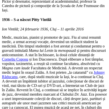
Pictor și desenator, reprezentant al academismului; profesor la
Catedra de pictură și compoziție de la Școala de Arte Frumoase din
Iași.
1936
– S-a născut
Pitty Vintilă
Ion Vintilă; 24 februarie 1936, Cluj – 11 aprilie 2016
Medic, muzician, pianist și promotor de jazz. Fiu al unui renumit
medic, a urmat aceeași vocație, devenind un strălucit student la
medicină. Din timpul studenției a fost arestat și condamnat pentru o
gravură intitulată
Mama lui Lenin la menopauză
și pentru discursuri
anticomuniste. A stat în închisoare, la două celule distanță de
Corneliu Coposu
și Ion Diaconescu. După eliberare a fost tâmplar,
vopsitor, taximetrist, a reușit să continue facultatea, absolvind cu
Magna cum laude
Facultatea de Medicină. A devenit un respectat
medic legist în orașul Zalău. A fost prieten „la cataramă” cu
Johnny
Răducanu
, care, după studii muzicale la Iași, le-a continuat la Cluj.
A devenit un împătimit iubitor al jazzului, colecționar de discuri de
vinil, mai târziu de CD-uri și DVD-uri, a întemeiat un Club de jazz
în Zalău. Revenit în Cluj, a continuat să se implice în activități legate
de jazz, devenind membru marcant al Clubului
Dr. Jazz
. Era posesor
a unei impresionante colecții de discuri, cărți despre jazz, partituri și
autografe ale unor mari jazzmen sau critici muzicali americani pe
care i-a cunoscut. El punea muzică de acasă pe net, în cluburi din