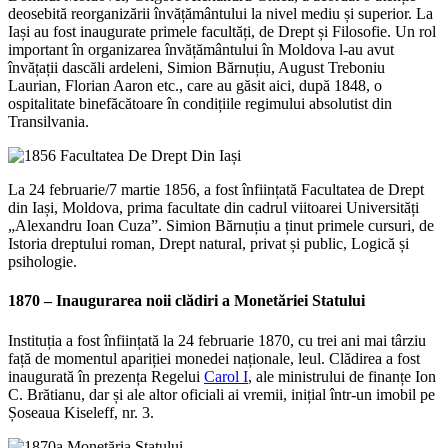
deosebită reorganizării învățământului la nivel mediu și superior. La
Iași au fost inaugurate primele facultăți, de Drept și Filosofie. Un rol
important în organizarea învățământului în Moldova l-au avut
învățații dascăli ardeleni, Simion Bărnuțiu, August Treboniu
Laurian, Florian Aaron etc., care au găsit aici, după 1848, o
ospitalitate binefăcătoare în condițiile regimului absolutist din
Transilvania.
La 24 februarie/7 martie 1856, a fost înființată Facultatea de Drept
din Iași, Moldova, prima facultate din cadrul viitoarei Universități
„Alexandru Ioan Cuza”. Simion Bărnuțiu a ținut primele cursuri, de
Istoria dreptului roman, Drept natural, privat și public, Logică și
psihologie.
1870 – Inaugurarea noii clădiri a
Monetăriei Statului
Instituția a fost înființată la 24 februarie 1870, cu trei ani mai târziu
față de momentul apariției monedei naționale, leul. Clădirea a fost
inaugurată în prezența Regelui
Carol I
, ale ministrului de finanțe Ion
C. Brătianu, dar și ale altor oficiali ai vremii, inițial într-un imobil pe
Șoseaua Kiseleff, nr. 3.