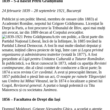
1839 – S-a născut
Petru Grădișteanu
24 februarie 1839 – 28 septembrie 1921, București
Publicist și om politic liberal, membru de onoare (din 1883) al
Academiei Române, nepotul lui Grigore Grădișteanu. Licențiat în
Drept la Paris, a fost procuror la Tribunalul de Ilfov, apoi mai mulți
ani avocat, iar din 1889 decan al Corpului avocaților.
Activ om politic, a făcut parte din
Partidul Național Liberal, încă de la înființare, în 1885 trecând la
Partidul Liberal Democrat. A fost în mai multe rânduri deputat și
senator, inițiind câteva proiecte de legi, între care și
Legea privind
organizarea și administrarea teatrelor
(votată în 1877). A fost
președinte al
Ligii pentru Unitatea Culturală a Tuturor Românilor
.
În publicistică, s-a făcut cunoscut în 1873, odată cu apariția
Revistei
contimpurane
, din al cărui comitet de conducere a făcut parte; în
1874 a scos revista
Cer cuvântul
. A avut și preocupări literare, în
1857 publicând o piesă într-un act,
O noapte pe ruinele Târgoviștei
sau
Umbra lui Mihai
Viteazul
, iar în 1874 o localizare a piesei lui
Gogol,
Revizorul general
. A purtat o lungă polemică cu Titu
Maiorescu și cu societatea
Junimea
.
1856 –
Facultatea de Drept din Iași
Domnul Moldovei, Grigore Alexandru Ghica, a acordat o atenție