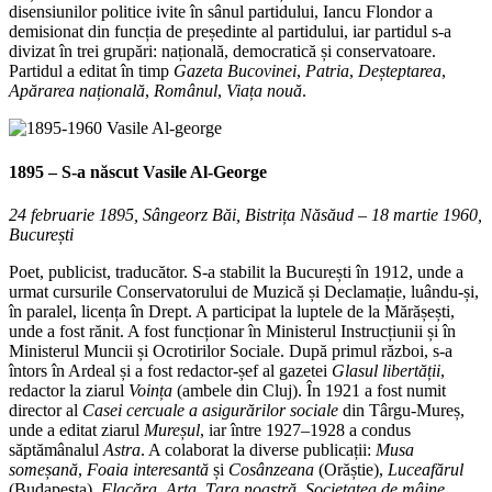
disensiunilor politice ivite în sânul partidului, Iancu Flondor a
demisionat din funcția de președinte al partidului, iar partidul s-a
divizat în trei grupări: națională, democratică și conservatoare.
Partidul a editat în timp
Gazeta Bucovinei
,
Patria
,
Deșteptarea
,
Apărarea națională
,
Românul
,
Viața nouă
.
1895 – S-a născut
Vasile Al-George
24 februarie 1895, Sângeorz Băi, Bistrița Năsăud – 18 martie 1960,
București
Poet, publicist, traducător. S-a stabilit la București în 1912, unde a
urmat cursurile Conservatorului de Muzică și Declamație, luându-și,
în paralel, licența în Drept. A participat la luptele de la Mărășești,
unde a fost rănit. A fost funcționar în Ministerul Instrucțiunii și în
Ministerul Muncii și Ocrotirilor Sociale. După primul război, s-a
întors în Ardeal și a fost redactor-șef al gazetei
Glasul libertății
,
redactor la ziarul
Voința
(ambele din Cluj). În 1921 a fost numit
director al
Casei cercuale a asigurărilor sociale
din Târgu-Mureș,
unde a editat ziarul
Mureșul
, iar între 1927–1928 a condus
săptămânalul
Astra
. A colaborat la diverse publicații:
Musa
someșană
,
Foaia interesantă
și
Cosânzeana
(Orăștie),
Luceafărul
(Budapesta),
Flacăra
,
Arta
,
Țara noastră
,
Societatea de mâine