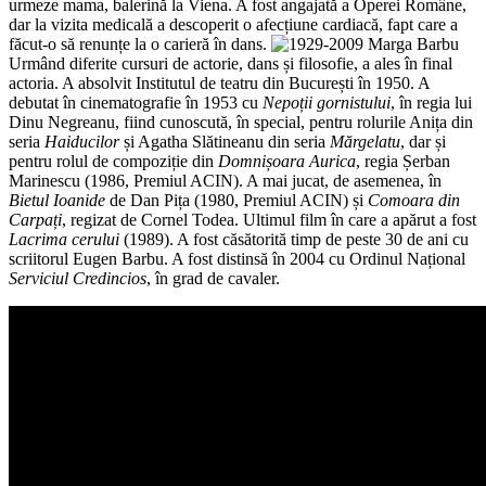
urmeze mama, balerină la Viena. A fost angajată a Operei Române,
dar la vizita medicală a descoperit o afecțiune cardiacă, fapt care a
făcut-o să renunțe la o carieră în dans.
Urmând diferite cursuri de actorie, dans și filosofie, a ales în final
actoria. A absolvit Institutul de teatru din București în 1950. A
debutat în cinematografie în 1953 cu
Nepoții gornistului
, în regia lui
Dinu Negreanu, fiind cunoscută, în special, pentru rolurile Anița din
seria
Haiducilor
și Agatha Slătineanu din seria
Mărgelatu
, dar și
pentru rolul de compoziție din
Domnișoara Aurica
, regia Șerban
Marinescu (1986, Premiul ACIN). A mai jucat, de asemenea, în
Bietul Ioanide
de Dan Pița (1980, Premiul ACIN) și
Comoara din
Carpați
, regizat de Cornel Todea. Ultimul film în care a apărut a fost
Lacrima cerului
(1989). A fost căsătorită timp de peste 30 de ani cu
scriitorul Eugen Barbu. A fost distinsă în 2004 cu Ordinul Național
Serviciul Credincios
, în grad de cavaler.