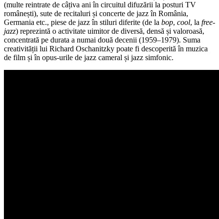
(multe reintrate de câțiva ani în circuitul difuzării la posturi TV
românești), sute de recitaluri și concerte de jazz în România,
Germania etc., piese de jazz în stiluri diferite (de la
bop
,
cool
, la
free-
jazz
) reprezintă o activitate uimitor de diversă, densă și valoroasă,
concentrată pe durata a numai două decenii (1959–1979). Suma
creativității lui Richard Oschanitzky poate fi descoperită în muzica
de film și în opus-urile de jazz cameral și jazz simfonic.