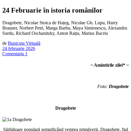
24 Februarie în istoria românilor
Dragobete, Nicolae Stoica de Hațeg, Nicolae Gh. Lupu, Harry
Brauner, Norbert Petri, Marga Barbu, Maya Simionescu, Alexandru
Surdu, Richard Oschanitzky, Anton Rațiu, Marius Bacriu
de
Bunicuţa Virtuală
24 februarie 2026
Comentariu 1
~ Amintirile zilei
*
~
Foto:
Dragobete
Dragobete
Sărbătoare populară semnificând venirea primăverii. Dragobete, fiul