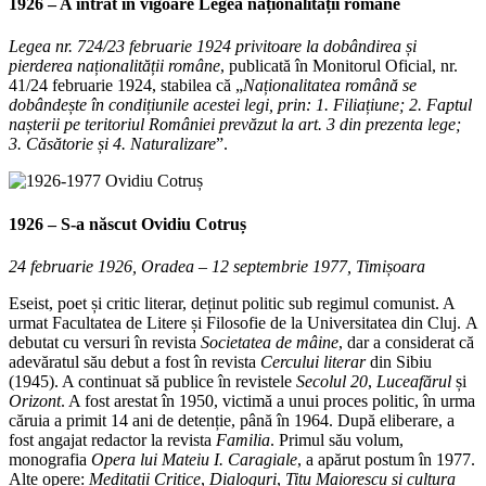
1926 – A intrat în vigoare Legea naționalității române
Legea nr. 724/23 februarie 1924 privitoare la dobândirea și
pierderea naționalității române
, publicată în Monitorul Oficial, nr.
41/24 februarie 1924, stabilea că „
Naționalitatea română se
dobândește în condițiunile acestei legi, prin: 1. Filiațiune; 2. Faptul
nașterii pe teritoriul României prevăzut la art. 3 din prezenta lege;
3. Căsătorie și 4. Naturalizare
”.
1926 – S-a născut
Ovidiu Cotruș
24 februarie 1926, Oradea – 12 septembrie 1977, Timișoara
Eseist, poet și critic literar, deținut politic sub regimul comunist. A
urmat Facultatea de Litere și Filosofie de la Universitatea din Cluj. A
debutat cu versuri în revista
Societatea de mâine
, dar a considerat că
adevăratul său debut a fost în revista
Cercului literar
din Sibiu
(1945). A continuat să publice în revistele
Secolul 20
,
Luceafărul
și
Orizont
. A fost arestat în 1950, victimă a unui proces politic, în urma
căruia a primit 14 ani de detenție, până în 1964. După eliberare, a
fost angajat redactor la revista
Familia
. Primul său volum,
monografia
Opera lui Mateiu I. Caragiale
, a apărut postum în 1977.
Alte opere:
Meditații Critice
,
Dialoguri
,
Titu Maiorescu și cultura