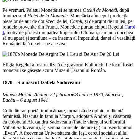
Pe vremuri, Palatul Monetăriei se numea
Otelul de Monetă
, după
franțuzescul
Hôtel de la Monnaie
. Monetăria a început producția
pieselor de aur de douăzeci de lei,
Caroli
, și de argint de un leu, pe
rondele provenite din Franța. Monedele purtau chipul Regelui
Carol
I
, motiv de protest din partea Imperiului Otoman, care nu concepea
să nu apară și semiluna – ca însemn al Imperiului, dar și al vasalității
României față de el – pe acestea.
Efigia Regelui a fost realizată de gravorul Kullbrich. Pe locul fostei
monetării se găsește acum Muzeul Țăranului Român.
1870 – S-a născut
Izabela Sadoveanu
Izabela Morțun-Andrei; 24 februarie/8 martie 1870, Săucești,
Bacău – 6 august 1941
Critic literar, poetă, traducătoare, jurnalistă de opinie, militantă
feministă. Născută în familia Morțun, adoptată Andrei și căsătorită
cu colonelul Alexandru Sadoveanu (fratele vitreg al scriitorului
Mihail Sadoveanu), își semna cronicile literare (și) cu pseudonimul
„Evan”. A frecventat Universitatea din Iași, cercul socialist al lui
Ioan Nădejde și cenaclul lui N. Beldiceanu, unde l-a cunoscut pe