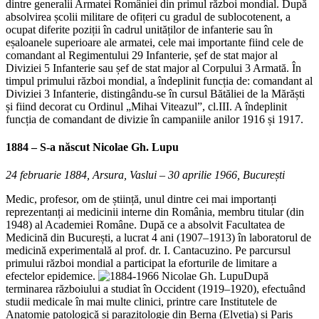
dintre generalii Armatei României din primul război mondial. După
absolvirea școlii militare de ofițeri cu gradul de sublocotenent, a
ocupat diferite poziții în cadrul unităților de infanterie sau în
eșaloanele superioare ale armatei, cele mai importante fiind cele de
comandant al Regimentului 29 Infanterie, șef de stat major al
Diviziei 5 Infanterie sau șef de stat major al Corpului 3 Armată. În
timpul primului război mondial, a îndeplinit funcția de: comandant al
Diviziei 3 Infanterie, distingându-se în cursul Bătăliei de la Mărăști
și fiind decorat cu Ordinul „Mihai Viteazul”, cl.III. A îndeplinit
funcția de comandant de divizie în campaniile anilor 1916 și 1917.
1884 – S-a născut
Nicolae Gh. Lupu
24 februarie 1884, Arsura, Vaslui – 30 aprilie 1966, București
Medic, profesor, om de știință, unul dintre cei mai importanți
reprezentanți ai medicinii interne din România, membru titular (din
1948) al Academiei Române. După ce a absolvit Facultatea de
Medicină din București, a lucrat 4 ani (1907–1913) în laboratorul de
medicină experimentală al prof. dr. I. Cantacuzino. Pe parcursul
primului război mondial a participat la eforturile de limitare a
efectelor epidemice.
După
terminarea războiului a studiat în Occident (1919–1920), efectuând
studii medicale în mai multe clinici, printre care Institutele de
Anatomie patologică și parazitologie din Berna (Elveția) și Paris