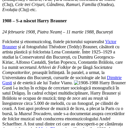
(Cluj),
Cele trei Crișuri
,
Gândirea
,
Ramuri
,
Familia
(Oradea),
Evoluția
(Cluj) etc.
1908 – S-a născut
Harry Brauner
24 februarie 1908, Piatra Neamț – 11 martie 1988, București
Folclorist și etnomuzicolog, fratele pictorului suprarealist
Victor
Brauner
și al fotografului Théodore (Teddy) Brauner, căsătorit cu
artista plastică și folclorista Lena Constante. Între 1925–1929 a
studiat la Conservatorul din București, cu Dumitru Georgescu-
Kiriac, Alfonso Castaldi, Ștefan Popescu, Constantin Brăiloiu, care
l-a numit secretarul
Arhivei de Folklor
de pe lângă
Societatea
Compozitorilor
, proaspăt înființată. În paralel, a urmat, la
Universitatea din București, cursurile de sociologie ale lui
Dimitrie
Gusti
și de estetică ale lui Tudor Vianu.
Gusti l-a inclus în echipa de cercetare sociologică monografică în
satul Drăguș. În cadrul echipei multidisciplinare, Harry Brauner și
Brăiloiu se ocupau de muzică; timp de zece ani au reușit să
înregistreze circa 5.000 de melodii, cu un fonograf, pe cilindri de
ceară. A fost apoi profesor de muzică de liceu, a plecat la Paris cu o
bursă, la
Muzeul Trocadero
, unde s-a documentat asupra cercetărilor
de folclor muzical sub conducerea etnomuzicologului André
Schaeffner. A fost unul dintre cei care au descoperit-o pe cântăreața