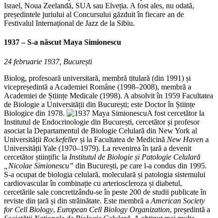
Israel, Noua Zeelandă, SUA sau Elveția. A fost ales, nu odată,
președintele juriului al Concursului găzduit în fiecare an de
Festivalul Internațional de Jazz de la Sibiu.
1937 – S-a născut
Maya Simionescu
24 februarie 1937, București
Biolog, profesoară universitară, membră titulară (din 1991) și
vicepreședintă a Academiei Române (1998–2008), membră a
Academiei de Științe Medicale (1998). A absolvit în 1959 Facultatea
de Biologie a Universității din București; este Doctor în Științe
Biologice din 1978.
A fost cercetător la
Institutul de Endocrinologie din București, cercetător și profesor
asociat la Departamentul de Biologie Celulară din New York al
Universității
Rockefeller
și la Facultatea de Medicină
New Haven
a
Universității Yale (1970–1979). La revenirea în țară a devenit
cercetător științific la
Institutul de Biologie și Patologie Celulară
„Nicolae Simionescu”
din București, pe care l-a condus din 1995.
S-a ocupat de biologia celulară, moleculară și patologia sistemului
cardiovascular în combinație cu arterioscleroza și diabetul,
cercetările sale concretizându-se în peste 200 de studii publicate în
reviste din țară și din străinătate. Este membră a
American Society
for Cell Biology
,
European Cell Biology Organization
, președintă a