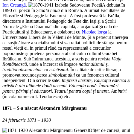
Ion Creangă
.
A debutat în
1890 cu poezii în
Școala nouă
din Roman. A urmat Facultatea de
Filosofie și Pedagogie la București. A fost profesoară la Brăila,
directoare a Institutului Pedagogic de Fete din Iași și a Școlii
Normale „Elena Doamna” din capitală, a organizat Școala de
Puericultură și Educatoare, a colaborat cu
Nicolae lorga
la
Universitatea Liberă de la Vălenii de Munte. Și-a petrecut tinerețea
ca susținătoare a socialismului și s-a raliat politicii de stânga pentru
restul vieții ei, în primul rând ca reprezentantă a cercurilor
poporaniste și prietenă personală al criticului cultural Garabet
Ibrăileanu. Sub îndrumarea acestuia, a scris pentru revista
Viața
Românească
, unde a încercat să împace
naționalismul
și
tradiționalismul etnic
cu
estetismul
. În calitate de critic literar, a
promovat recunoașterea
simbolismului
ca un fenomen cultural
independent. Din scrierile sale:
Impresii literare
,
Educația estetică și
artistică din ultimele două decenii
,
Educația nouă. Îndrumări
pentru părinți și educatori
,
Teatrul pentru copii și tineret
,
Amintiri
(în colaborare cu I. Teodorescu) etc.
1871
– S-a născut
Alexandru Mărgineanu
24 februarie 1871 – 1930
Ofițer de carieră, unul