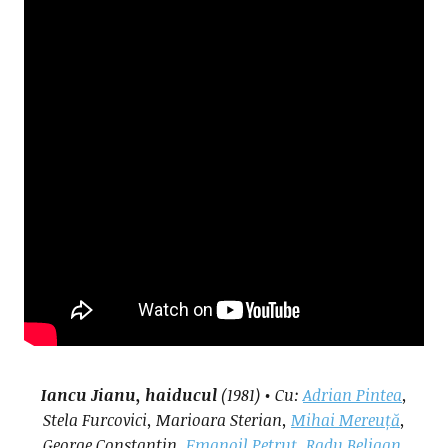
Iancu Jianu, haiducul
(1981) • Cu:
Adrian Pintea
,
Stela Furcovici, Marioara Sterian,
Mihai Mereuță
,
George Constantin,
Emanoil Petruț
,
Radu Beligan
,