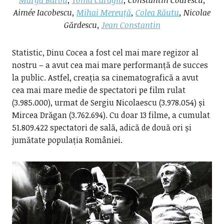
Aimée Iacobescu,
Mihai Mereuță
,
Colea Răutu
, Nicolae
Gărdescu,
Jean Constantin
Statistic, Dinu Cocea a fost cel mai mare regizor al
nostru – a avut cea mai mare performanță de succes
la public. Astfel, creația sa cinematografică a avut
cea mai mare medie de spectatori pe film rulat
(3.985.000), urmat de Sergiu Nicolaescu (3.978.054) și
Mircea Drăgan (3.762.694). Cu doar 13 filme, a cumulat
51.809.422 spectatori de sală, adică de două ori și
jumătate populația României.