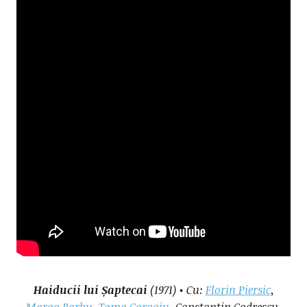
Haiducii lui Șaptecai
(1971) • Cu:
Florin Piersic
,
Marga Barbu
,
Toma Caragiu
, Constantin Codrescu,