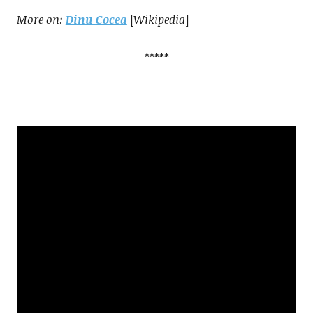
More on:
Dinu Cocea
[
Wikipedia
]
*****