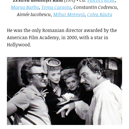
Zestrea domniței Ralu
(1971) • Cu:
Florin Piersic
,
Marga Barbu
,
Toma Caragiu
, Constantin Codrescu,
Aimée Iacobescu,
Mihai Mereuță
,
Colea Răutu
He was the only Romanian director awarded by the
American Film Academy, in 2000, with a star in
Hollywood.