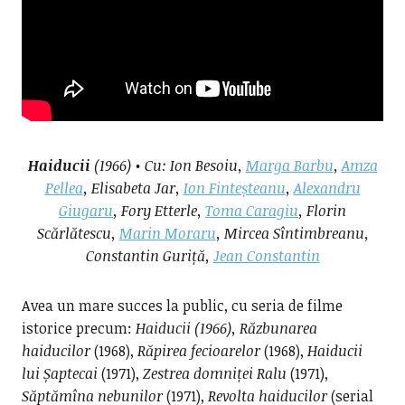
Haiducii
(1966) • Cu: Ion Besoiu,
Marga Barbu
,
Amza
Pellea
, Elisabeta Jar,
Ion Finteșteanu
,
Alexandru
Giugaru
, Fory Etterle,
Toma Caragiu
, Florin
Scărlătescu,
Marin Moraru
, Mircea Sîntimbreanu,
Constantin Guriță,
Jean Constantin
Avea un mare succes la public, cu seria de filme
istorice precum:
Haiducii (1966), Răzbunarea
haiducilor
(1968),
Răpirea fecioarelor
(1968),
Haiducii
lui Șaptecai
(1971),
Zestrea domniței Ralu
(1971),
Săptămîna nebunilor
(1971),
Revolta haiducilor
(serial