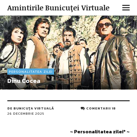
Amintirile Bunicuţei Virtuale
PERSONALITATEA ZILEI
Dinu Cocea
DE
BUNICUŢA VIRTUALĂ
COMENTARII 18
26 DECEMBRIE 2025
~ Personalitatea zilei* ~