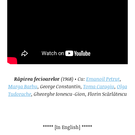
Răpirea fecioarelor
(1968) • Cu:
Emanoil Petruț
,
Marga Barbu
, George Constantin,
Toma Caragiu
,
Olga
Tudorache
, Gheorghe Ionescu-Gion, Florin Scărlătescu
***** [In English] *****