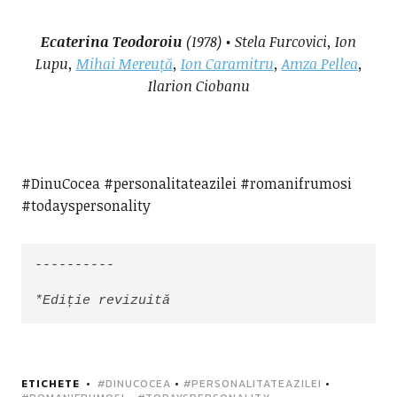
Ecaterina Teodoroiu
(1978) • Stela Furcovici, Ion
Lupu,
Mihai Mereuță
,
Ion Caramitru
,
Amza Pellea
,
Ilarion Ciobanu
#DinuCocea #personalitateazilei #romanifrumosi
#todayspersonality
----------

*Ediție revizuită
ETICHETE
#DINUCOCEA
•
#PERSONALITATEAZILEI
•