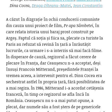
Dina Cocea,
Draga Olteanu-Matei
,
Jean Constantin
A căzut în dizgrație în ochii conducerii comuniste
din cauza unui proiect de film,
Pe apa Sâmbetei
, în
care relata istoria unui baraj prost construit pe
Argeș. Faptul că soția și fiica sa, plecate ca turiste la
Paris au refuzat să revină în țară a înrăutățit
lucrurile, ca urmare i s-a interzis să mai facă filme.
În disperare de cauză, regizorul a făcut cerere de
plecare în Franța, dar Ceaușescu n-a acceptat, deși
însuși Francois Mitterand, președintele Franței la
vremea aceea, a intervenit pentru el. Dinu Cocea era
sechestrat astfel în propria țară, fără posibilitatea de
a mai regiza. În 1986, Mitterand i-a acordat cetățenia
franceză, în timp ce regizorul se afla încă în
România. Ceaușescu nu s-a mai putut opune, a
plecat, dar numele său a fost șters de pe genericele