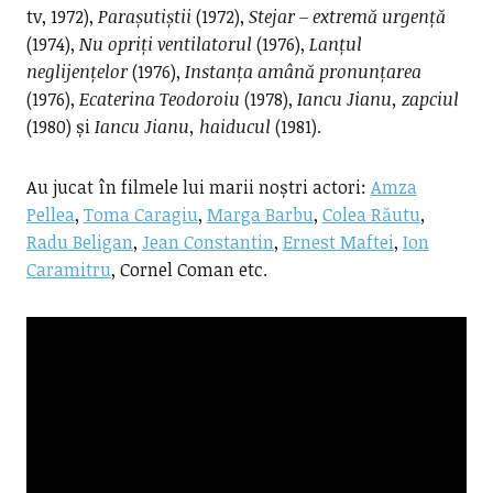
tv, 1972),
Parașutiștii
(1972),
Stejar – extremă urgență
(1974),
Nu opriți ventilatorul
(1976),
Lanțul
neglijențelor
(1976),
Instanța amână pronunțarea
(1976),
Ecaterina Teodoroiu
(1978),
Iancu Jianu, zapciul
(1980) și
Iancu Jianu, haiducul
(1981).
Au jucat în filmele lui marii noștri actori:
Amza
Pellea
,
Toma Caragiu
,
Marga Barbu
,
Colea Răutu
,
Radu Beligan
,
Jean Constantin
,
Ernest Maftei
,
Ion
Caramitru
, Cornel Coman etc.