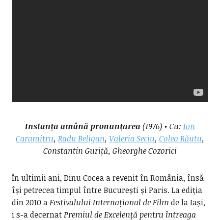
Instanța amână pronunțarea
(1976) • Cu:
Ion
Caramitru
,
Radu Beligan
,
Valeria Seciu
,
Colea Răutu
,
Constantin Guriță,
Gheorghe Cozorici
În ultimii ani, Dinu Cocea a revenit în România, însă
își petrecea timpul între București și Paris. La ediția
din 2010 a
Festivalului Internațional de Film
de la Iași,
i s-a decernat
Premiul de Excelență pentru întreaga