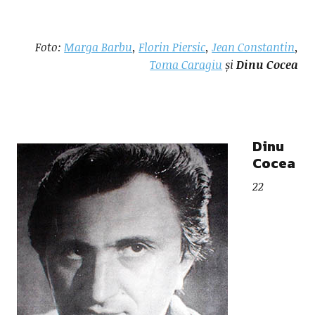
Foto:
Marga Barbu
,
Florin Piersic
,
Jean Constantin
,
Toma Caragiu
și
Dinu Cocea
Dinu
Cocea
22