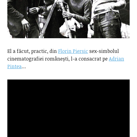
El a făcut, practic, din
Florin Piersic
sex-simbolul
cinematografiei românești, l-a consacrat pe
Adrian
Pintea
…