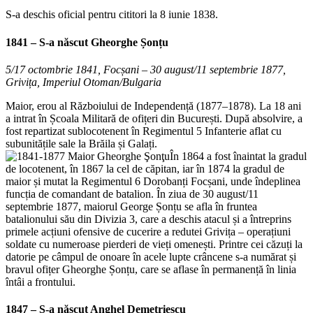
S-a deschis oficial pentru cititori la 8 iunie 1838.
1841 – S-a născut
Gheorghe Șonțu
5/17 octombrie 1841, Focșani – 30 august/11 septembrie 1877,
Grivița, Imperiul Otoman/Bulgaria
Maior, erou al Războiului de Independență (1877–1878). La 18 ani
a intrat în Școala Militară de ofițeri din București. După absolvire, a
fost repartizat sublocotenent în Regimentul 5 Infanterie aflat cu
subunitățile sale la Brăila și Galați.
În 1864 a fost înaintat la gradul
de locotenent, în 1867 la cel de căpitan, iar în 1874 la gradul de
maior și mutat la Regimentul 6 Dorobanți Focșani, unde îndeplinea
funcția de comandant de batalion. În ziua de 30 august/11
septembrie 1877, maiorul George Șonțu se afla în fruntea
batalionului său din Divizia 3, care a deschis atacul și a întreprins
primele acțiuni ofensive de cucerire a redutei Grivița – operațiuni
soldate cu numeroase pierderi de vieți omenești. Printre cei căzuți la
datorie pe câmpul de onoare în acele lupte crâncene s-a numărat și
bravul ofițer Gheorghe Șonțu, care se aflase în permanență în linia
întâi a frontului.
1847 – S-a născut
Anghel Demetriescu