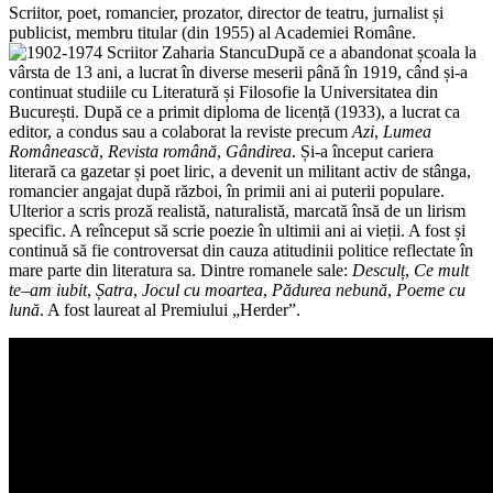
Scriitor, poet, romancier, prozator, director de teatru, jurnalist și
publicist, membru titular (din 1955) al Academiei Române.
După ce a abandonat școala la
vârsta de 13 ani, a lucrat în diverse meserii până în 1919, când și-a
continuat studiile cu Literatură și Filosofie la Universitatea din
București. După ce a primit diploma de licență (1933), a lucrat ca
editor, a condus sau a colaborat la reviste precum
Azi
,
Lumea
Românească
,
Revista
română
,
Gândirea
. Și-a început cariera
literară ca gazetar și poet liric, a devenit un militant activ de stânga,
romancier angajat după război, în primii ani ai puterii populare.
Ulterior a scris proză realistă, naturalistă, marcată însă de un lirism
specific. A reînceput să scrie poezie în ultimii ani ai vieții. A fost și
continuă să fie controversat din cauza atitudinii politice reflectate în
mare parte din literatura sa. Dintre romanele sale:
Desculț
,
Ce mult
te–am iubit
,
Șatra
,
Jocul cu moartea
,
Pădurea nebună
,
Poeme cu
lună
. A fost laureat al Premiului „Herder”.