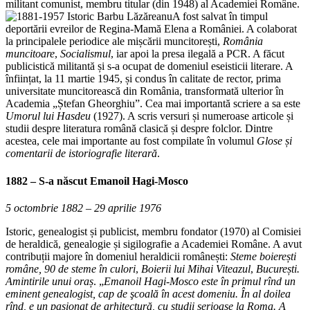
militant comunist, membru titular (din 1948) al Academiei Române.
A fost salvat în timpul
deportării evreilor de Regina-Mamă Elena a României. A colaborat
la principalele periodice ale mișcării muncitorești,
România
muncitoare
,
Socialismul
, iar apoi la presa ilegală a PCR. A făcut
publicistică militantă și s-a ocupat de domeniul eseisticii literare. A
înființat, la 11 martie 1945, și condus în calitate de rector, prima
universitate muncitorească din România, transformată ulterior în
Academia „Ștefan Gheorghiu”. Cea mai importantă scriere a sa este
Umorul lui Hasdeu
(1927). A scris versuri și numeroase articole și
studii despre literatura română clasică și despre folclor. Dintre
acestea, cele mai importante au fost compilate în volumul
Glose și
comentarii de istoriografie literară
.
1882
– S-a născut Emanoil Hagi-Mosco
5 octombrie
1882 – 29 aprilie 1976
Istoric, genealogist și publicist, membru fondator (1970) al Comisiei
de heraldică, genealogie și sigilografie a Academiei Române. A avut
contribuții majore în domeniul heraldicii românești:
Steme boierești
române,
90 de steme în culori
,
Boierii lui Mihai Viteazul
,
București.
Amintirile unui oraș
. „
Emanoil Hagi-Mosco este în primul rînd un
eminent genealogist, cap de şcoală în acest domeniu. În al doilea
rînd, e un pasionat de arhitectură, cu studii serioase la Roma. A