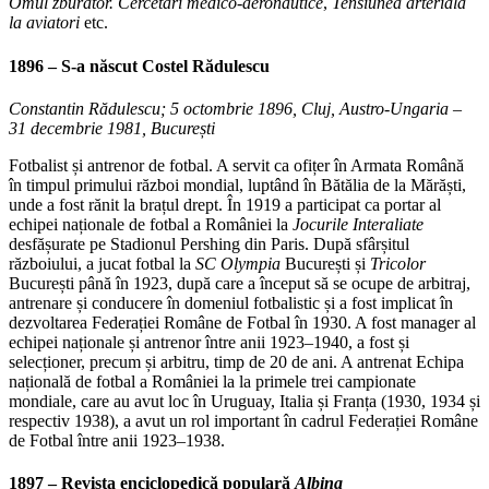
Omul zburător. Cercetări medico-aeronautice
,
Tensiunea arterială
la aviatori
etc.
1896 – S-a născut Costel Rădulescu
Constantin Rădulescu; 5 octombrie 1896, Cluj, Austro-Ungaria –
31 decembrie 1981, București
Fotbalist și antrenor de fotbal. A servit ca ofițer în Armata Română
în timpul primului război mondial, luptând în Bătălia de la Mărăști,
unde a fost rănit la brațul drept. În 1919 a participat ca portar al
echipei naționale de fotbal a României la
Jocurile Interaliate
desfășurate pe Stadionul Pershing din Paris. După sfârșitul
războiului, a jucat fotbal la
SC
Olympia
București și
Tricolor
București până în 1923, după care a început să se ocupe de arbitraj,
antrenare și conducere în domeniul fotbalistic și a fost implicat în
dezvoltarea Federației Române de Fotbal în 1930. A fost manager al
echipei naționale și antrenor între anii 1923–1940, a fost și
selecționer, precum și arbitru, timp de 20 de ani. A antrenat Echipa
națională de fotbal a României la la primele trei campionate
mondiale, care au avut loc în Uruguay, Italia și Franța (1930, 1934 și
respectiv 1938), a avut un rol important în cadrul Federației Române
de Fotbal între anii 1923–1938.
1897 – Revista enciclopedică populară
Albina