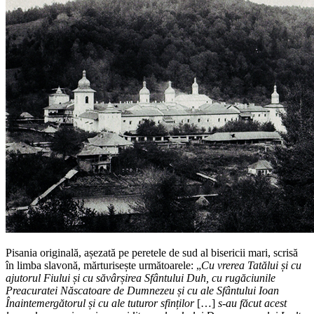
Pisania originală, așezată pe peretele de sud al bisericii mari, scrisă
în limba slavonă, mărturisește următoarele: „
Cu vrerea Tatălui și cu
ajutorul Fiului și cu săvârșirea Sfântului Duh, cu rugăciunile
Preacuratei Născatoare de Dumnezeu și cu ale Sfântului Ioan
Înaintemergătorul și cu ale tuturor sfinților
[…]
s-au făcut acest