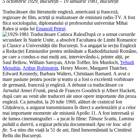
5 octombrie 1929, București – 19 ianuarie 1981, București
Traducătoare din literaturile engleză, americană și franceză,
regizoare de film, actriță și realizatoare de emisiuni radio-TV. A fost
fiica sociologului, diplomatului și profesorului universitar Mihai
Ralea și soția lui
Emanoil Petruț
.
După ce a urmat cursurile
secundare în Statele Unite, a absolvit Facultatea de Limbi Romanice
și Clasice a Universității din București. S-a angajat la secția Engleză
a Redacției Emisiunilor pentru străinătate a Radiodifuziunii Române,
pe care a condus-o mai mulți ani, intervievându-i, printre alții, pe
Saul Bellow, William Saroyan, Alvin Toffler, Iris Murdoch,
Yehudi
Menuhin
,
Arthur Rubinstein
, Henry Moore, Margaret Thatcher,
Edward Kennedy, Barbara Walters, Christiaan Barnard. A avut o
mare pasiune pentru poezie și teatru și a fost o excelentă vorbitoare
de germană, franceză și engleză. A debutat ca traducătoare cu
Jurnalul Annei Frank
, piesă de Frances Goodrich și Albert Hackett,
după care au venit alte traduceri ale unor opere importante din proza
engleză. Ca jurnalist, la 20 iulie 1969, alături de crainicul Ion
Ghițulescu, a asigurat transmisiunea în direct a aselenizării și a celor
mai importante momente ale misiunii Apollo 11. A fost interesată și
de lumea cinematografiei – a jucat în filme:
Tănase Scatiu
,
Lumina
palidă a durerii
, a regizat pelicula documentară
Apa vie leac să-ți
fie
. S-a stins din viață la 51 de ani, fiind înmormântată la Cimitirul
Bellu din București.