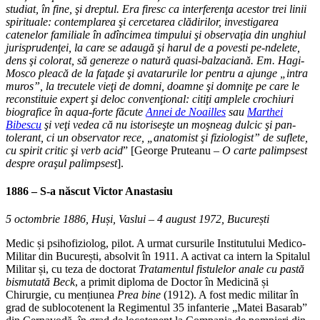
studiat, în fine, şi dreptul. Era firesc ca interferenţa acestor trei linii
spirituale: contemplarea şi cercetarea clădirilor, investigarea
catenelor familiale în adîncimea timpului şi observaţia din unghiul
jurisprudenţei, la care se adaugă şi harul de a povesti pe-ndelete,
dens şi colorat, să genereze o natură quasi-balzaciană. Em. Hagi-
Mosco pleacă de la faţade şi avatarurile lor pentru a ajunge „intra
muros”, la trecutele vieţi de domni, doamne şi domniţe pe care le
reconstituie expert şi deloc convenţional: citiţi amplele crochiuri
biografice în aqua-forte făcute
Annei de Noailles
sau
Marthei
Bibescu
şi veţi vedea că nu istoriseşte un moşneag dulcic şi pan-
tolerant, ci un observator rece, „anatomist şi fiziologist” de suflete,
cu spirit critic şi verb acid
” [George Pruteanu –
O carte palimpsest
despre oraşul palimpsest
].
1886 – S-a născut
Victor Anastasiu
5 octombrie 1886, Huși, Vaslui – 4 august 1972, București
Medic și psihofiziolog, pilot. A urmat cursurile Institutului Medico-
Militar din București, absolvit în 1911. A activat ca intern la Spitalul
Militar și, cu teza de doctorat
Tratamentul fistulelor anale cu pastă
bismutată Beck
, a primit diploma de Doctor în Medicină și
Chirurgie, cu mențiunea
Prea bine
(1912). A fost medic militar în
grad de sublocotenent la Regimentul 35 infanterie „Matei Basarab”