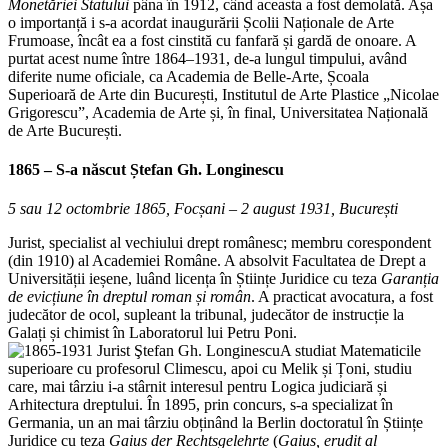
Monetăriei Statului
pâna în 1912, când aceasta a fost demolată. Așa
o importanță i s-a acordat inaugurării Școlii Naționale de Arte
Frumoase, încât ea a fost cinstită cu fanfară și gardă de onoare. A
purtat acest nume între 1864–1931, de-a lungul timpului, având
diferite nume oficiale, ca Academia de Belle-Arte, Școala
Superioară de Arte din București, Institutul de Arte Plastice „Nicolae
Grigorescu”, Academia de Arte și, în final, Universitatea Națională
de Arte București.
1865 – S-a născut
Ștefan Gh. Longinescu
5 sau 12 octombrie 1865, Focșani – 2 august 1931, București
Jurist, specialist al vechiului drept românesc; membru corespondent
(din 1910) al Academiei Române. A absolvit Facultatea de Drept a
Universității ieșene, luând licența în Științe Juridice cu teza
Garanția
de evicțiune în dreptul roman și român
. A practicat avocatura, a fost
judecător de ocol, supleant la tribunal, judecător de instrucție la
Galați și chimist în Laboratorul lui Petru Poni.
A studiat Matematicile
superioare cu profesorul Climescu, apoi cu Melik și Țoni, studiu
care, mai târziu i-a stârnit interesul pentru Logica judiciară și
Arhitectura dreptului. În 1895, prin concurs, s-a specializat în
Germania, un an mai târziu obținând la Berlin doctoratul în Științe
Juridice cu teza
Gaius der Rechtsgelehrte
(
Gaius,
erudit al