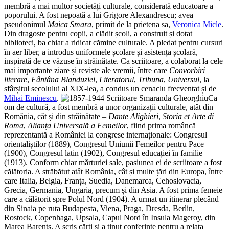
membră a mai multor societăți culturale, considerată educatoare a
poporului. A fost nepoată a lui Grigore Alexandrescu; avea
pseudonimul
Maica Smara
, primit de la prietena sa,
Veronica Micle
.
Din dragoste pentru copii, a clădit școli, a construit și dotat
biblioteci, ba chiar a ridicat cămine culturale. A pledat pentru cursuri
în aer liber, a introdus uniformele școlare și asistența școlară,
inspirată de ce văzuse în străinătate. Ca scriitoare, a colaborat la cele
mai importante ziare și reviste ale vremii, între care
Convorbiri
literare
,
Fântâna Blanduziei
,
Literatorul
,
Tribuna
,
Universul
, la
sfârșitul secolului al XIX-lea, a condus un cenaclu frecventat și de
Mihai Eminescu
.
Ca
om de cultură, a fost membră a unor organizații culturale, atât din
România, cât și din străinătate –
Dante Alighieri
,
Storia et Arte di
Roma
,
Alianța
Universală a Femeilor
, fiind prima româncă
reprezentantă a României la congrese internaționale: Congresul
orientaliștilor (1889), Congresul Uniunii Femeilor pentru Pace
(1900), Congresul latin (1902), Congresul educației în familie
(1913). Conform chiar mărturiei sale, pasiunea ei de scriitoare a fost
călătoria. A străbătut atât România, cât și multe țări din Europa, între
care Italia, Belgia, Franța, Suedia, Danemarca, Cehoslovacia,
Grecia, Germania, Ungaria, precum și din Asia. A fost prima femeie
care a călătorit spre Polul Nord (1904). A urmat un itinerar plecând
din Sinaia pe ruta Budapesta, Viena, Praga, Dresda, Berlin,
Rostock, Copenhaga, Upsala, Capul Nord în Insula Mageroy, din
Marea Barents. A scris cărți și a ținut conferințe pentru a relata