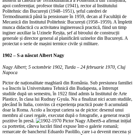
asistent la catedra de Termodinamică a Politehnicii din Timișoara,
apoi conferențiar, profesor titular (1941), rector al Institutului
Politehnic din București (1948–1951), șeful catedrei de
Termodinamică până la pensionare în 1959, decan al Facultății de
Mecanică din Institutul Politehnic București (1958–1959). A împletit
munca didactică cu activitatea inginerească practică, fiind un timp
inginer auxiliar la Uzinele Reșița, șef al biroului de construcții
generale și director general al planificării uzinelor din București. A
proiectat o serie de mașini termice civile și militare.
1902 – S-a născut Albert Nagy
Nagy Albert; 5 octombrie 1902, Turda – 24 februarie 1970, Cluj
Napoca
Pictor de naționalitate maghiară din România. Sub presiunea familiei
s-a înscris la Universitatea Tehnică din Budapesta, a întrerupt
studiile după un semestru, în 1922 fiind admis la Institutul de Arte
Plastice, în clasa lui Rudnay Gyula. Nu a finalizat nici acum studiile,
plecând în Italia, convins că experiența practică poate fi acumulată
doar la Roma. Acolo a început cariera sa de pictor: desenul unui
membru al casei regale, executat după o fotografie, a generat reacții
pozitive în presă.
S-a afirmat inițial
ca portretist, câteva lucrări fiind expuse într-o galerie romană;
remarcate de bancherul Eduardo Paolillo, care i-a devenit mecena și