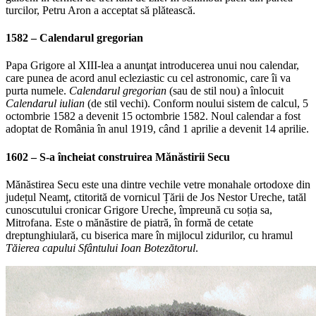
turcilor, Petru Aron a acceptat să plătească.
1582 – Calendarul gregorian
Papa Grigore al XIII-lea a anunţat introducerea unui nou calendar,
care punea de acord anul ecleziastic cu cel astronomic, care îi va
purta numele.
Calendarul gregorian
(sau de stil nou) a înlocuit
Calendarul iulian
(de stil vechi). Conform noului sistem de calcul, 5
octombrie 1582 a devenit 15 octombrie 1582. Noul calendar a fost
adoptat de România în anul 1919, când 1 aprilie a devenit 14 aprilie.
1602 – S-a încheiat construirea
Mănăstirii Secu
Mănăstirea Secu este una dintre vechile vetre monahale ortodoxe din
județul Neamț, ctitorită de vornicul Țării de Jos Nestor Ureche, tatăl
cunoscutului cronicar Grigore Ureche, împreună cu soția sa,
Mitrofana. Este o mănăstire de piatră, în formă de cetate
dreptunghiulară, cu biserica mare în mijlocul zidurilor, cu hramul
Tăierea capului Sfântului Ioan Botezătorul
.