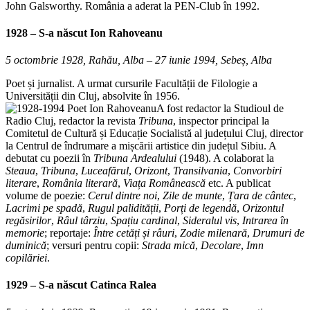
John Galsworthy. România a aderat la PEN-Club în 1992.
1928 – S-a născut
Ion Rahoveanu
5 octombrie 1928, Rahău, Alba – 27 iunie 1994, Sebeș, Alba
Poet și jurnalist. A urmat cursurile Facultății de Filologie a
Universității din Cluj, absolvite în 1956.
A fost redactor la Studioul de
Radio Cluj, redactor la revista
Tribuna
, inspector principal la
Comitetul de Cultură și Educație Socialistă al județului Cluj, director
la Centrul de îndrumare a mișcării artistice din județul Sibiu. A
debutat cu poezii în
Tribuna Ardealului
(1948). A colaborat la
Steaua
,
Tribuna
,
Luceafărul
,
Orizont
,
Transilvania
,
Convorbiri
literare
,
România literară
,
Viața Românească
etc. A publicat
volume de poezie:
Cerul dintre noi
,
Zile de munte
,
Țara de cântec
,
Lacrimi pe spadă
,
Rugul palidității
,
Porți
de legendă
,
Orizontul
regăsirilor
,
Râul târziu
,
Spațiu cardinal
,
Sideralul vis
,
Intrarea în
memorie
; reportaje:
Între cetăți și
râuri
,
Zodie milenară
,
Drumuri de
duminică
; versuri pentru copii:
Strada mică
,
Decolare
,
Imn
copilăriei
.
1929 – S-a născut
Catinca Ralea