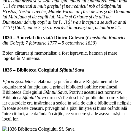
locaș dumnezeiesc și s-au zidit spre lauda lui Dumnezeu celui Inalt
[…]
de smeritul și mult greșitul și nevrednicul rob al
Stăpânului
Hristos, Nestor Ureche, Marele Vornic al Țării de Jos și de Doamna
lui Mitrofana și de copiii lui: Vasile și
Grigore și de alți de
Dumnezeu dăruiți copii ai lor
[…]
Și s-au început a se zidi la anul
7110 (1602), iunie 7, și s-a isprăvit în același an, octombrie 5
”.
1830 – A încetat din viață Dinicu Golescu
(
Constantin Radovici
din Golești; 7 februarie 1777 – 5 octombrie 1830
)
Boier, cărturar și memorialist; a fost ispravnic, hatman și mare
logofăt în Muntenia.
1836 –
Biblioteca Colegiului
Sfântul Sava
Eforia Școalelor
a elaborat și pus în aplicare Regulamentul de
organizare și funcționare a primei biblioteci publice românești,
Biblioteca Colegiului
Sfântul Sava
. Potrivit acestui act normativ,
Biblioteca
Sfântul Sava
urma să fie deschisă publicului 5 ore zilnic,
iar custodele era însărcinat a ședea în sala de citit a bibliotecii nelipsit
în toate aceste ceasuri, priveghind a păzi liniștea și buna orânduială
între cititori, a le da îndată cărțile, ce vor cere și a le așeza iarăși la
locul lor.