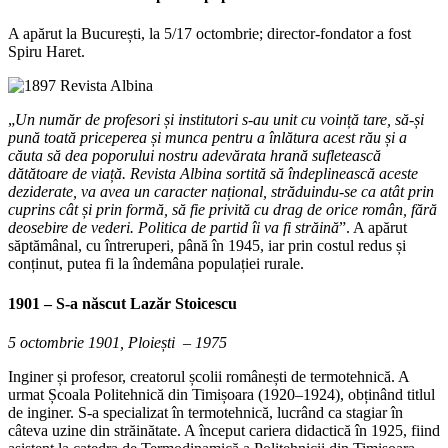
A apărut la București, la 5/17 octombrie; director-fondator a fost
Spiru Haret.
„
Un număr de profesori și institutori s-au unit cu voință tare, să-și
pună toată priceperea și munca pentru a înlătura acest rău și a
căuta să dea poporului nostru adevărata hrană sufletească
dătătoare de viață. Revista Albina sortită să îndeplinească aceste
deziderate, va avea un caracter național, străduindu-se ca atât prin
cuprins cât și prin formă, să fie privită cu drag de orice român, fără
deosebire de vederi. Politica de partid îi va fi străină
”. A apărut
săptămânal, cu întreruperi, până în 1945, iar prin costul redus și
conținut, putea fi la îndemâna populației rurale.
1901
– S-a născut Lazăr Stoicescu
5 octombrie 1901, Ploiești – 1975
Inginer și profesor, creatorul școlii românești de termotehnică. A
urmat Școala Politehnică din Timișoara (1920–1924), obținând titlul
de inginer. S-a specializat în termotehnică, lucrând ca stagiar în
câteva uzine din străinătate. A început cariera didactică în 1925, fiind