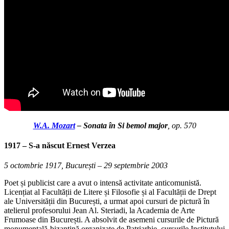
W.A. Mozart
– Sonata în Si bemol major
, op. 570
1917 – S-a născut
Ernest Verzea
5 octombrie 1917, București – 29 septembrie 2003
Poet și publicist care a avut o intensă activitate anticomunistă.
Licențiat al Facultății de Litere și Filosofie și al Facultății de Drept
ale Universității din București, a urmat apoi cursuri de pictură în
atelierul profesorului Jean Al. Steriadi, la Academia de Arte
Frumoase din București. A absolvit de asemeni cursurile de Pictură
monumentală-bizantină organizate de Patriarhie, cursurile Institutului