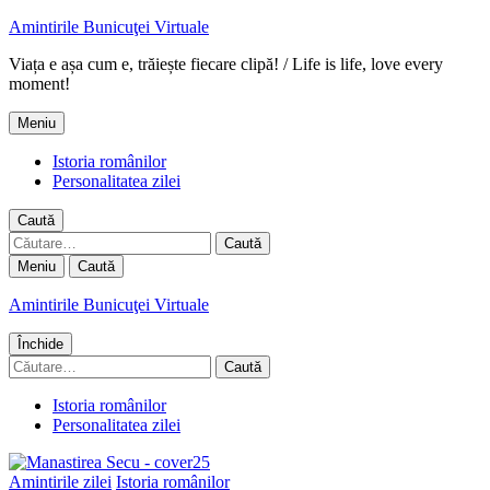
Amintirile Bunicuţei Virtuale
Viața e așa cum e, trăiește fiecare clipă! / Life is life, love every
moment!
Meniu
Istoria românilor
Personalitatea zilei
Caută
Caută
după:
Meniu
Caută
Amintirile Bunicuţei Virtuale
Închide
Caută
după:
Istoria românilor
Personalitatea zilei
Amintirile zilei
Istoria românilor