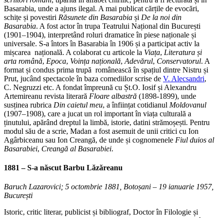
Basarabia, unde a ajuns ilegal. A mai publicat cărțile de evocări,
schițe și povestiri
Răsunete din Basarabia
și
De la noi din
Basarabia
. A fost actor în trupa Teatrului Național din București
(1901–1904), interpretând roluri dramatice în piese naționale și
universale. S-a întors în Basarabia în 1906 și a participat activ la
mișcarea națională. A colaborat cu articole la
Viața
,
Literatura și
arta română
,
Epoca
,
Voința națională
,
Adevărul
,
Conservatorul
. A
format și condus prima trupă românească în spațiul dintre Nistru și
Prut, jucând spectacole în baza comediilor scrise de
V. Alecsandri
,
C. Negruzzi etc. A fondat împreună cu Șt.O. Iosif și Alexandru
Artemireanu revista literară
Floare albastră
(1898-1899), unde
susținea rubrica
Din caietul meu
, a înființat cotidianul
Moldovanul
(1907–1908), care a jucat un rol important în viața culturală a
ținutului, apărând dreptul la limbă, istorie, datini strămoșești. Pentru
modul său de a scrie, Madan a fost asemuit de unii critici cu Ion
Agârbiceanu sau Ion Creangă, de unde și cognomenele
Fiul duios al
Basarabiei
,
Creangă al Basarabiei
.
1881 – S-a născut
Barbu Lăzăreanu
Baruch Lazarovici; 5 octombrie 1881, Botoșani – 19 ianuarie 1957,
București
Istoric, critic literar, publicist și bibliograf, Doctor în Filologie și