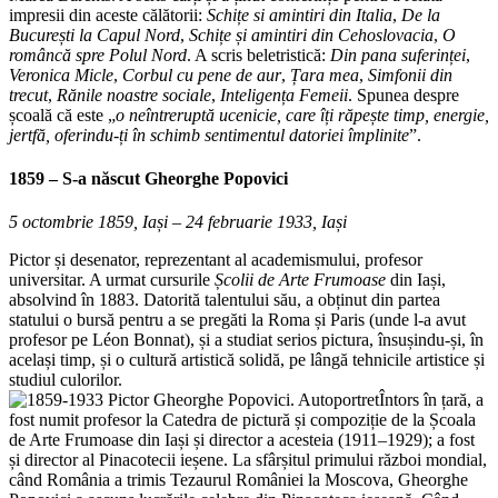
impresii din aceste călătorii:
Schițe si amintiri din Italia
,
De la
București la Capul Nord
,
Schițe și amintiri din Cehoslovacia
,
O
româncă spre Polul Nord
. A scris beletristică:
Din pana suferinței
,
Veronica
Micle
,
Corbul cu pene de aur
,
Țara mea
,
Simfonii din
trecut
,
Rănile noastre sociale
,
Inteligența Femeii
. Spunea despre
școală că este „
o neîntreruptă ucenicie, care îți răpește timp, energie,
jertfă, oferindu-ți în schimb sentimentul datoriei împlinite
”.
1859 – S-a născut
Gheorghe Popovici
5 octombrie 1859, Iași – 24 februarie 1933, Iași
Pictor și desenator, reprezentant al academismului, profesor
universitar. A urmat cursurile
Școlii de Arte Frumoase
din Iași,
absolvind în 1883. Datorită talentului său, a obținut din partea
statului o bursă pentru a se pregăti la Roma și Paris (unde l-a avut
profesor pe Léon Bonnat), și a studiat serios pictura, însușindu-și, în
același timp, și o cultură artistică solidă, pe lângă tehnicile artistice și
studiul culorilor.
Întors în țară, a
fost numit profesor la Catedra de pictură și compoziție de la Școala
de Arte Frumoase din Iași și director a acesteia (1911–1929); a fost
și director al Pinacotecii ieșene. La sfârșitul primului război mondial,
când România a trimis Tezaurul României la Moscova, Gheorghe