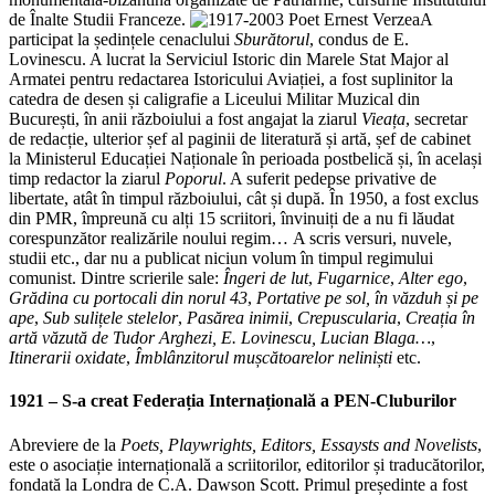
de Înalte Studii Franceze.
A
participat la ședințele cenaclului
Sburătorul
, condus de E.
Lovinescu. A lucrat la Serviciul Istoric din Marele Stat Major al
Armatei pentru redactarea Istoricului Aviației, a fost suplinitor la
catedra de desen și caligrafie a Liceului Militar Muzical din
București, în anii războiului a fost angajat la ziarul
Vieața
, secretar
de redacție, ulterior șef al paginii de literatură și artă, șef de cabinet
la Ministerul Educației Naționale în perioada postbelică și, în același
timp redactor la ziarul
Poporul
. A suferit pedepse privative de
libertate, atât în timpul războiului, cât și după. În 1950, a fost exclus
din PMR, împreună cu alți 15 scriitori, învinuiți de a nu fi lăudat
corespunzător realizările noului regim… A scris versuri, nuvele,
studii etc., dar nu a publicat niciun volum în timpul regimului
comunist. Dintre scrierile sale:
Îngeri de lut
,
Fugarnice
,
Alter ego
,
Grădina cu portocali din norul 43
,
Portative pe sol, în văzduh și pe
ape
,
Sub sulițele stelelor
,
Pasărea inimii
,
Crepuscularia
,
Creația în
artă văzută de Tudor Arghezi, E. Lovinescu, Lucian Blaga…
,
Itinerarii oxidate
,
Îmblânzitorul mușcătoarelor neliniști
etc.
1921 – S-a creat Federația Internațională a PEN-Cluburilor
Abreviere de la
Poets, Playwrights, Editors, Essaysts and Novelists
,
este o asociație internațională a scriitorilor, editorilor și traducătorilor,
fondată la Londra de C.A. Dawson Scott. Primul președinte a fost