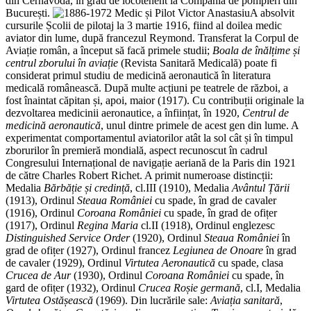
din Cernavodă, în grad de locotenent la Compania de pompieri din
București.
A absolvit
cursurile Școlii de pilotaj la 3 martie 1916, fiind al doilea medic
aviator din lume, după francezul Reymond. Transferat la Corpul de
Aviație român, a început să facă primele studii;
Boala de înălțime și
centrul zborului în aviație
(Revista Sanitară Medicală) poate fi
considerat primul studiu de medicină aeronautică în literatura
medicală românească. După multe acțiuni pe teatrele de război, a
fost înaintat căpitan și, apoi, maior (1917). Cu contribuții originale la
dezvoltarea medicinii aeronautice, a înființat, în 1920,
Centrul de
medicină aeronautică
, unul dintre primele de acest gen din lume. A
experimentat comportamentul aviatorilor atât la sol cât și în timpul
zborurilor în premieră mondială, aspect recunoscut în cadrul
Congresului Internațional de navigație aeriană de la Paris din 1921
de către Charles Robert Richet. A primit numeroase distincții:
Medalia
Bărbăție și credință
, cl.III (1910), Medalia
Avântul Țării
(1913), Ordinul
Steaua României
cu spade, în grad de cavaler
(1916), Ordinul
Coroana României
cu spade, în grad de ofițer
(1917), Ordinul
Regina Maria
cl.II (1918), Ordinul englezesc
Distinguished Service Order
(1920), Ordinul
Steaua României
în
grad de ofițer (1927), Ordinul francez
Legiunea de Onoare
în grad
de cavaler (1929), Ordinul
Virtutea Aeronautică
cu spade, clasa
Crucea de Aur
(1930), Ordinul
Coroana României
cu spade, în
gard de ofițer (1932), Ordinul
Crucea Roșie germană
, cl.I, Medalia
Virtutea Ostășească
(1969). Din lucrările sale:
Aviația sanitară
,