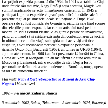
i-a sprijinit expoziția personală din 1934. În 1941 s-a stabilit la Cluj,
unde fratele său mai mic, Nagy Ernő și soția acestuia, Magda l-au
sprijinit implicându-se activ în susținerea carierei lui. În 1945 a
participat la prima expoziție clujeană postbelică, lucrările sale fiind
prezente regulat pe simezele locale sau naționale. După 1948
operele sale au fost considerate
formaliste
, picturile sale fiind scoase
din selecțiile pentru expoziții, iar cariera artistului trasă pe linie
moartă. În 1953 Fondul Plastic i-a asigurat o pensie de invaliditate,
pictorul urmând să-și asigure existența din confecționarea de jucării.
În ultimul deceniu din viață, sub egida unei activități artistice
susținute, i s-au recunoscut meritele: o expoziție personală la
galeriile
Orizont
din București (1963), un turneu în URSS (1964),
apoi un atelier nou. În 1966 i-au fost prezentate 14 lucrări în China,
Corea de Nord și Mongolia, un an mai târziu ele fiind admirate la
Moscova și Leningrad, într-o expoziție de stat. Deși a fost o
personalitate definitorie a artei moderne din România, totuși, opera
sa nu este cunoscută suficient.
Mai mult:
Nagy Albert retrospectivă la Muzeul de Artă Cluj-
Napoca
[
Modernism
]
1902 – S-a născut
Zaharia Stancu
5 octombrie 1902, Salcia, Teleorman – 5 decembrie 1974, București