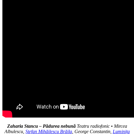
Zaharia Stancu – Pădurea nebună
Teatru radiofonic • Mircea
Albulescu,
Ștefan Mihăilescu Brăila
, George Constantin,
Luminița