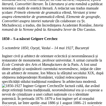
literară
,
Convorbiri literare
. În
Literatura și arta română
a publicat
temeinice studii de estetică literară. A redactat sau tradus manuale
școlare:
Primele elemente de gramatica ellenă
,
Versiuni și teme
asupra elementelor de grammatică ellenă
,
Elemente de geografie
,
Convorbiri asupra istoriei naturale
(în colaborare cu Șt.
Michailescu); a tradus, din încredințarea Academiei Române,
Istoria
romană de la Nerone până la Alexandru Sever
de Dio Cassius.
1850 – S-a născut
Grigore Cerchez
5 octombrie 1850, Oșești, Vaslui – 14 mai 1927, București
Inginer civil și arhitect de orientare eclectică și neoromânească și
restaurator de monumente, profesor universitar. A urmat cursurile la
École Centrale des Arts et Manufactures
de la Paris. A fost unul
dintre adepții și susținătorii curentului
neoromânesc
, inițiat de către
un alt arhitect de renume, Ion Mincu la sfârșitul secolului XIX, după
obținerea independenței României, vizând redescoperirea
specificității stilului tradițional românesc în arhitectura modernă.
De factură cultă, dar având
drept referință forma tradițională,
neoromânismul
era și o expresie a
nevoii de cristalizare a unei culturi naționale cu o identitate
puternică. În perioada 1876–1879 a fost inginer șef al orașului
București, iar între aprilie–mai 1886 și 1 august 1886–21 noiembrie