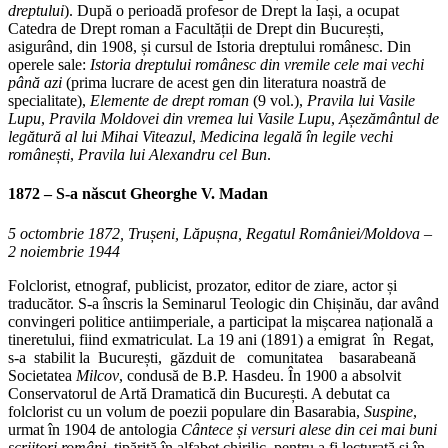
dreptului
). După o perioadă profesor de Drept la Iași, a ocupat
Catedra de Drept roman a Facultății de Drept din București,
asigurând, din 1908, și cursul de Istoria dreptului românesc. Din
operele sale:
Istoria dreptului românesc din vremile cele mai vechi
până azi
(prima lucrare de acest gen din literatura noastră de
specialitate),
Elemente de drept roman
(9 vol.),
Pravila lui Vasile
Lupu
,
Pravila Moldovei din vremea lui Vasile Lupu
,
Așezământul de
legătură al lui Mihai Viteazul
,
Medicina legală în legile vechi
românești
,
Pravila lui Alexandru cel Bun
.
1872
– S-a născut Gheorghe V. Madan
5 octombrie 1872,
Trușeni, Lăpușna, Regatul României/Moldova –
2 noiembrie 1944
Folclorist, etnograf, publicist, prozator, editor de ziare, actor și
traducător. S-a înscris la Seminarul Teologic din Chișinău, dar având
convingeri politice antiimperiale, a participat la mișcarea națională a
tineretului, fiind exmatriculat. La 19 ani (1891) a emigrat în Regat,
s-a stabilit la București, găzduit de comunitatea basarabeană
Societatea
Milcov
, condusă de B.P. Hasdeu. În 1900 a absolvit
Conservatorul de Artă Dramatică din București. A debutat ca
folclorist cu un volum de poezii populare din Basarabia,
Suspine
,
urmat în 1904 de antologia
Cântece și versuri alese din cei mai buni
scriitori români
, tipărită în alfabet chirilic, pentru a fi lecturată și în