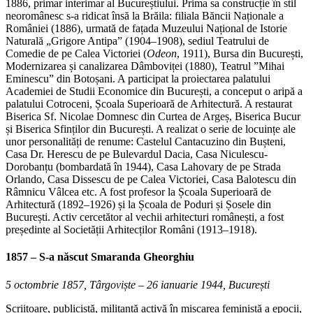
1886, primar interimar al Bucureștiului. Prima sa construcție în stil
neoromânesc s-a ridicat însă la Brăila: filiala Băncii Naționale a
României (1886), urmată de fațada Muzeului Național de Istorie
Naturală „Grigore Antipa” (1904–1908), sediul Teatrului de
Comedie de pe Calea Victoriei (
Odeon
, 1911), Bursa din București,
Modernizarea și canalizarea Dâmboviței (1880), Teatrul ”Mihai
Eminescu” din Botoșani. A participat la proiectarea palatului
Academiei de Studii Economice din București, a conceput o aripă a
palatului Cotroceni, Școala Superioară de Arhitectură. A restaurat
Biserica Sf. Nicolae Domnesc din Curtea de Argeș, Biserica Bucur
și Biserica Sfinților din București. A realizat o serie de locuințe ale
unor personalități de renume: Castelul Cantacuzino din Bușteni,
Casa Dr. Herescu de pe Bulevardul Dacia, Casa Niculescu-
Dorobanțu (bombardată în 1944), Casa Lahovary de pe Strada
Orlando, Casa Dissescu de pe Calea Victoriei, Casa Balotescu din
Râmnicu Vâlcea etc. A fost profesor la Școala Superioară de
Arhitectură (1892–1926) și la Școala de Poduri și Șosele din
București. Activ cercetător al vechii arhitecturi românești, a fost
președinte al Societății Arhitecților Români (1913–1918).
1857 – S-a născut
Smaranda Gheorghiu
5 octombrie 1857, Târgoviște – 26 ianuarie 1944, București
Scriitoare, publicistă, militantă activă în mișcarea feministă a epocii,