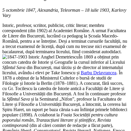
5 octombrie 1847, Alexandria, Teleorman – 18 iulie 1903, Karlovy
Vary
Istoric, profesor, scriitor, publicist, critic literar; membru
corespondent (din 1902) al Academiei Române. A urmat Facultatea
de Litere din București, lucrând ca pedagog la Școala Macedo-
Română, pentru a se întreține. Deși a terminat cursurile facultății, nu
a trecut examenul de licență, după cum nu trecuse nici examenul de
bacalaureat, după terminarea liceului, fiind considerat autodidact.
În 1869 a obținut prin
concurs catedra de Istorie și Geografie la cursul inferior al Liceului
Sfântul Sava
din București, mai târziu și de director al internatului
liceului, avându-i elevi pe Take Ionescu și
Barbu Delavrancea
. În
1878 a obținut de la Ministerul Cultelor o bursă de studii de
Filologie și Istorie la Berlin (1878–1881). A concurat, fără succes,
cu Gr. Tocilescu la catedra de Istorie antică a Facultății de Litere și
Filosofie a Universității din București. A fost în continuare profesor
la
Sfântul Sava
și la Seminarul „Nifon”, profesor la Facultatea de
Litere și Filosofie a Universității București, a întocmit, la cererea lui
Spiru Haret, un raport pe baza căruia s-au înființat primele biblioteci
populare (1898). A colaborat la
Foaia Societății pentru cultura
poporului român
,
Tranzacțiuni literare și științifice
,
Revista
contimporană
(din al cărei comitet de redacție a făcut parte),
România liberă
,
Conservatorul
,
Revista literară
,
Națiunea
,
Epoca