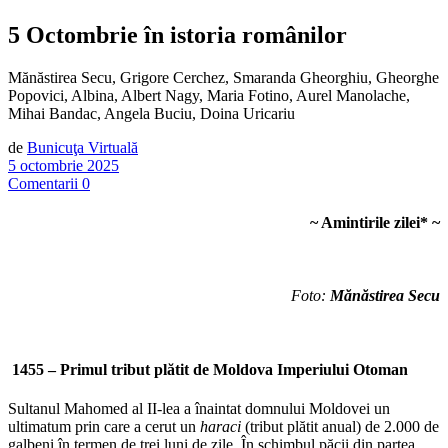
5 Octombrie în istoria românilor
Mănăstirea Secu, Grigore Cerchez, Smaranda Gheorghiu, Gheorghe
Popovici, Albina, Albert Nagy, Maria Fotino, Aurel Manolache,
Mihai Bandac, Angela Buciu, Doina Uricariu
de
Bunicuţa Virtuală
5 octombrie 2025
Comentarii 0
~ Amintirile zilei
*
~
Foto:
Mănăstirea Secu
1455 – Primul tribut plătit de Moldova Imperiului Otoman
Sultanul Mahomed al II-lea a înaintat domnului Moldovei un
ultimatum prin care a cerut un
haraci
(tribut plătit anual) de 2.000 de
galbeni în termen de trei luni de zile. În schimbul păcii din partea