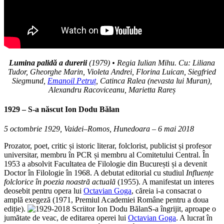
Lumina palidă a durerii
(1979) • Regia Iulian Mihu. Cu: Liliana
Tudor, Gheorghe Marin, Violeta Andrei, Florina Luican, Siegfried
Siegmund,
Emanoil Petruț
,
Catinca Ralea (nevasta lui Muran),
Alexandru Racoviceanu,
Marietta Rareș
1929 – S-a născut
Ion Dodu Bălan
5 octombrie 1929, Vaidei–Romos, Hunedoara – 6 mai 2018
Prozator, poet, critic și istoric literar, folclorist, publicist și profesor
universitar, membru în PCR și membru al Comitetului Central. În
1953 a absolvit Facultatea de Filologie din București și a devenit
Doctor în Filologie în 1968. A debutat editorial cu studiul
Influențe
folclorice în poezia noastră actuală
(1955). A manifestat un interes
deosebit pentru opera lui
Octavian Goga
, căreia i-a consacrat o
amplă exegeză (1971, Premiul Academiei Române pentru a doua
ediție).
S-a îngrijit, aproape o
jumătate de veac, de editarea operei lui
Octavian Goga
. A lucrat în