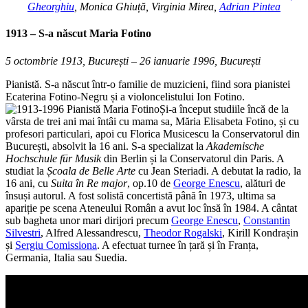
Gheorghiu
, Monica Ghiuță, Virginia Mirea,
Adrian Pintea
1913 – S-a născut
Maria Fotino
5 octombrie 1913, București – 26 ianuarie 1996, București
Pianistă. S-a născut într-o familie de muzicieni, fiind sora pianistei
Ecaterina Fotino-Negru și a violoncelistului Ion Fotino.
Și-a început studiile încă de la
vârsta de trei ani mai întâi cu mama sa, Măria Elisabeta Fotino, și cu
profesori particulari, apoi cu Florica Musicescu la Conservatorul din
București, absolvit la 16 ani. S-a specializat la
Akademische
Hochschule für Musik
din Berlin și la Conservatorul din Paris. A
studiat la
Școala de Belle Arte
cu Jean Steriadi. A debutat la radio, la
16 ani, cu
Suita în Re major
, op.10 de
George Enescu
, alături de
însuși autorul. A fost solistă concertistă până în 1973, ultima sa
apariție pe scena Ateneului Român a avut loc însă în 1984. A cântat
sub bagheta unor mari dirijori precum
George Enescu
,
Constantin
Silvestri
, Alfred Alessandrescu,
Theodor Rogalski
, Kirill Kondrașin
și
Sergiu Comissiona
. A efectuat turnee în țară și în Franța,
Germania, Italia sau Suedia.