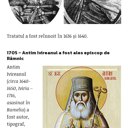
Tratatul a fost reînnoit în 1636 și 1640.
1705 –
Antim Ivireanul a fost ales episcop de
Râmnic
Antim
Ivireanul
(
circa 1640-
1650, Iviria –
1716,
asasinat în
Rumelia
) a
fost autor,
tipograf,