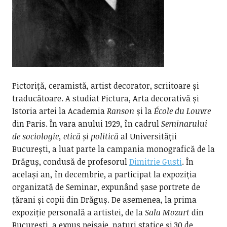
Pictoriță, ceramistă, artist decorator, scriitoare și
traducătoare. A studiat Pictura, Arta decorativă și
Istoria artei la Academia
Ranson
și la
École du Louvre
din Paris. În vara anului 1929, în cadrul
Seminarului
de sociologie, etică și politică
al Universității
București, a luat parte la campania monografică de la
Drăguș, condusă de profesorul
Dimitrie Gusti
. În
același an, în decembrie, a participat la expoziția
organizată de Seminar, expunând șase portrete de
țărani și copii din Drăguș. De asemenea, la prima
expoziție personală a artistei, de la
Sala Mozart
din
București, a expus peisaje, naturi statice și 30 de