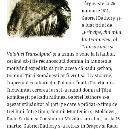
Târgoviște la 26
ianuarie 1611,
Gabriel Báthory și-
a luat titlul de
„
Principe, din mila
lui Dumnezeu, al
Transilvaniei și
Valahiei Transalpine
” și a trimis o solie la Istanbul,
cerând să-i fie recunoscută domnia în Muntenia,
motivând expediția sa prin aceea că Radu Șerban,
Domnul Țării Românești ar fi vrut să-l răstoarne,
împreună cu aliații din Polonia. Înalta Poartă nu a
încuviințat cererea lui și l-a numit domn al Țării
Românești pe Radu Mihnea. Gabriel Báthory s-a
așezat stăpânitor al țării pe care a prădat-o timp de
trei luni. Între timp, domnii Munteniei și Moldovei,
Radu Șerban și Constantin Movilă s-au aliat, iar la 16
martie, Gabriel Báthory s-a retras în Brașov și Radu