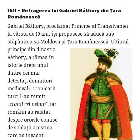
1611 – Retragerea lui
Gabriel Báthory din Țara
Românească
Gabriel Báthory, proclamat Principe al Transilvaniei
la vârsta de 19 ani, își propusese să aducă sub
stăpânirea sa Moldova și Țara Românească.
Ultimul
principe din dinastia
Báthory, a rămas în
istorie drept unul
dintre cei mai
detestați domnitori
medievali. Cronicarii
turci l-au numit
„
craiul cel nebun
”, iar
românii au relatat
despre ororile comise
de soldații acestuia
care au invadat