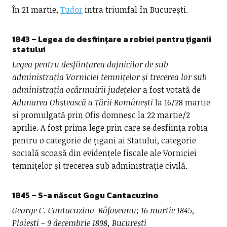
În 21 martie,
Tudor
intra triumfal în București.
1843 – Legea de desființare a robiei pentru țiganii
statului
Legea pentru desființarea dajnicilor de sub
administrația Vorniciei temnițelor și trecerea lor sub
administrația ocârmuirii județelor
a fost votată de
Adunarea Obștească a Țării Românești
la 16/28 martie
și promulgată prin Ofis domnesc la 22 martie/2
aprilie. A fost prima lege prin care se desființa robia
pentru o categorie de țigani ai Statului, categorie
socială scoasă din evidențele fiscale ale Vorniciei
temnițelor și trecerea sub administrație civilă.
1845 – S-a născut
Gogu Cantacuzino
George C. Cantacuzino-Râfoveanu; 16 martie 1845,
Ploiești – 9 decembrie 1898, București