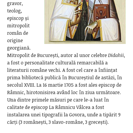
gravor,
teolog,
episcop și
mitropolit
român de
origine
georgiană.
Mitropolit de București, autor al unor celebre
Didahii
,
a fost o personalitate culturală remarcabilă a
literaturii române vechi. A fost cel care a înființat
prima bibliotecă publică în Bucureștiul de astăzi, în
secolul XVIII. La 16 martie 1705 a fost ales episcop de
Râmnic, hirotonisirea având loc în ziua următoare.
Una dintre primele măsuri pe care le-a luat în
calitate de episcop La Râmnicu Vâlcea a fost
instalarea unei tipografii la Govora, unde a tipărit 9
cărți (3 românești, 3 slavo-române, 3 grecești).