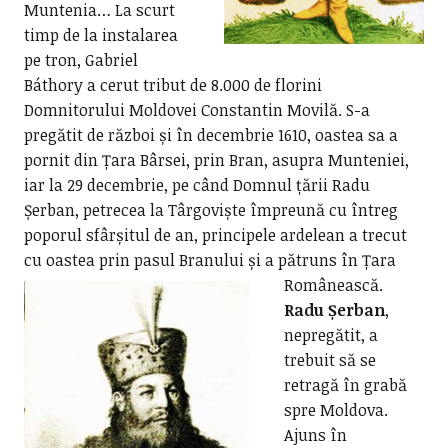
Muntenia… La scurt
timp de la instalarea
pe tron, Gabriel
Báthory a cerut tribut de 8.000 de florini
Domnitorului Moldovei Constantin Movilă. S-a
pregătit de război și în decembrie 1610, oastea sa a
pornit din Țara Bârsei, prin Bran, asupra Munteniei,
iar la 29 decembrie, pe când Domnul țării Radu
Șerban, petrecea la Târgoviște împreună cu întreg
poporul sfârșitul de an, principele ardelean a trecut
cu oastea prin pasul Branului și a pătruns în Țara
Românească.
Radu Șerban
,
nepregătit, a
trebuit să se
retragă în grabă
spre Moldova.
Ajuns în