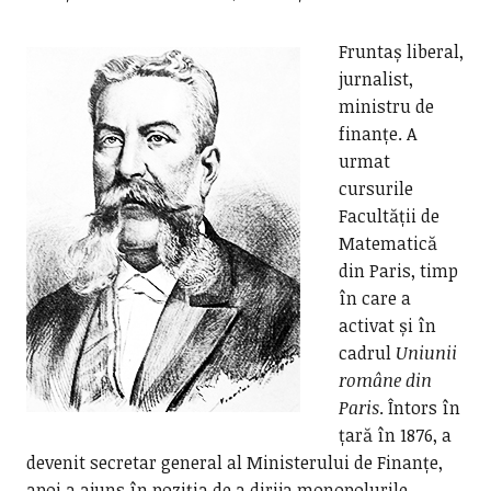
Fruntaș liberal,
jurnalist,
ministru de
finanțe. A
urmat
cursurile
Facultății de
Matematică
din Paris, timp
în care a
activat și în
cadrul
Uniunii
române din
Paris
. Întors în
țară în 1876, a
devenit secretar general al Ministerului de Finanțe,
apoi a ajuns în poziția de a dirija monopolurile