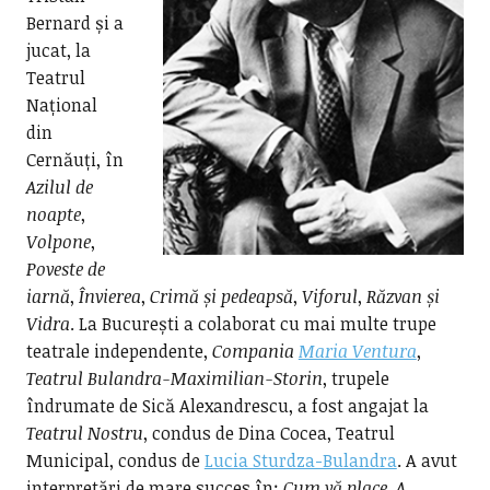
Bernard și a
jucat, la
Teatrul
Național
din
Cernăuți, în
Azilul de
noapte
,
Volpone
,
Poveste de
iarnă
,
Învierea
,
Crimă și pedeapsă
,
Viforul
,
Răzvan și
Vidra
. La București a colaborat cu mai multe trupe
teatrale independente,
Compania
Maria Ventura
,
Teatrul Bulandra-Maximilian-Storin
, trupele
îndrumate de Sică Alexandrescu, a fost angajat la
Teatrul Nostru
, condus de Dina Cocea, Teatrul
Municipal, condus de
Lucia Sturdza-Bulandra
. A avut
interpretări de mare succes în:
Cum vă place
,
A