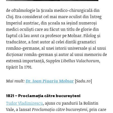
de oftalmologie la Școala medico-chirurgicală din
Cluj. Era considerat cel mai mare oculist din întreg
Imperiul austriac, din școala sa ieșind numeroși
medici oculiști care au făcut un titlu de glorie din
faptul că lau avut ca profesor pe Molnar. Filolog și
traducător, a fost autor al celei dintâi gramatici
româno-germane, al unei istorii universale și al unui
dicționar român-german și autor al unui memoriu de
extremă importanță,
Supplex Libellus Valachorum
,
tipărit în 1791.
Mai mult:
Dr. Ioan Piuariu Molnar
[
Sadu.ro
]
1821 –
Proclamația către bucureșteni
Tudor Vladimirescu
, ajuns cu pandurii la Bolintin
Vale, a lansat
Proclamația către bucureșteni
, prin care