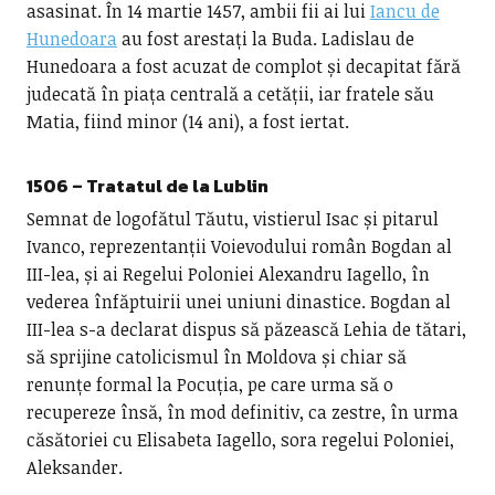
asasinat. În 14 martie 1457, ambii fii ai lui
Iancu de
Hunedoara
au fost arestați la Buda. Ladislau de
Hunedoara a fost acuzat de complot și decapitat fără
judecată în piața centrală a cetății, iar fratele său
Matia, fiind minor (14 ani), a fost iertat.
1506 – Tratatul de la Lublin
Semnat de logofătul Tăutu, vistierul Isac și pitarul
Ivanco, reprezentanții Voievodului român Bogdan al
III-lea, și ai Regelui Poloniei Alexandru Iagello, în
vederea înfăptuirii unei uniuni dinastice. Bogdan al
III-lea s-a declarat dispus să păzească Lehia de tătari,
să sprijine catolicismul în Moldova și chiar să
renunțe formal la Pocuția, pe care urma să o
recupereze însă, în mod definitiv, ca zestre, în urma
căsătoriei cu Elisabeta Iagello, sora regelui Poloniei,
Aleksander.