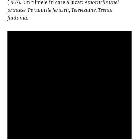
(1967). Din filmele în care a jucat:
Amorurile unei
prințese
,
Pe valurile fericirii
,
Televiziune
,
Trenul
fantomă
.