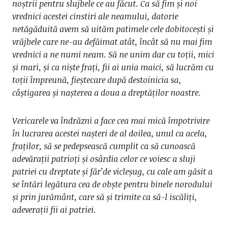
noștrii pentru slujbele ce au făcut. Ca să fim și noi
vrednici acestei cinstiri ale neamului, datorie
netăgăduită avem să uităm patimele cele dobitocești și
vrăjbele care ne-au defăimat atât, încât să nu mai fim
vrednici a ne numi neam. Să ne unim dar cu toții, mici
și mari, și ca niște frați, fii ai unia maici, să lucrăm cu
toții împreună, fieștecare după destoinicia sa,
câștigarea și nașterea a doua a dreptăților noastre.
Vericarele va îndrăzni a face cea mai mică împotrivire
în lucrarea acestei nașteri de al doilea, unul ca acela,
fraților, să se pedepsească cumplit ca să cunoască
adevărații patrioți și osârdia celor ce voiesc a sluji
patriei cu dreptate și făr’de vicleșug, cu cale am găsit a
se întări legătura cea de obște pentru binele norodului
și prin jurământ, care să și trimite ca să-l iscăliți,
adeverații fii ai patriei.