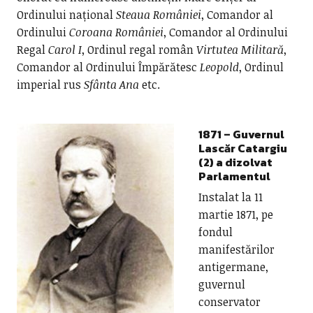
Ordinului național
Steaua României
, Comandor al
Ordinului
Coroana României
, Comandor al Ordinului
Regal
Carol I
, Ordinul regal român
Virtutea Militară
,
Comandor al Ordinului Împărătesc
Leopold
, Ordinul
imperial rus
Sfânta Ana
etc.
1871 – Guvernul
Lascăr Catargiu
(2) a dizolvat
Parlamentul
Instalat la 11
martie 1871, pe
fondul
manifestărilor
antigermane,
guvernul
conservator