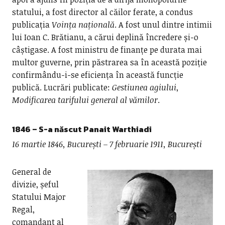
statului, a fost director al căilor ferate, a condus
publicația
Voința națională
. A fost unul dintre intimii
lui Ioan C. Brătianu, a cărui deplină încredere și-o
câștigase. A fost ministru de finanțe pe durata mai
multor guverne, prin păstrarea sa în această poziție
confirmându-i-se eficiența în această funcție
publică. Lucrări publicate:
Gestiunea agiului
,
Modificarea tarifului general al vămilor
.
1846 – S-a născut
Panait Warthiadi
16 martie 1846, București – 7 februarie 1911, București
General de
divizie, șeful
Statului Major
Regal,
comandant al