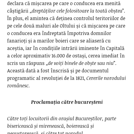
declara că mișcarea pe care o conducea era menită
câștigării „
dreptăților cele folositoare la toată obștea
”.
În plus, el amintea că deținea controlul teritoriilor de
pe cele două maluri ale Oltului și că mișcarea pe care
o conducea era îndreptată împotriva domnilor
fanarioți și a marilor boieri care se aliaseră cu
aceștia, iar în condițiile intrării iminente în Capitală
a celor aproximativ 16.000 de ostași, cerea imediat în
scris un răspuns „
de voiți binele de obște sau niu
”.
Această dată a fost înscrisă și pe documentul
programatic al revoluției de la 1821,
Cererile norodului
românesc
.
Proclamația către bucureșteni
Către toți locuitorii din orașiul Bucureștilor, parte
bisericească și mirenească, boierească și
negustorească, și către tot norodul.