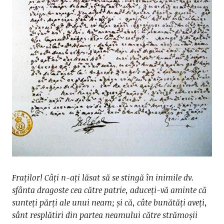
Fraților! Câți n-ați lăsat să se stingă în inimile dv.
sfânta dragoste cea către patrie, aduceți-vă aminte că
sunteți părți ale unui neam; și că, câte bunătăți aveți,
sânt resplătiri din partea neamului către strămoșii