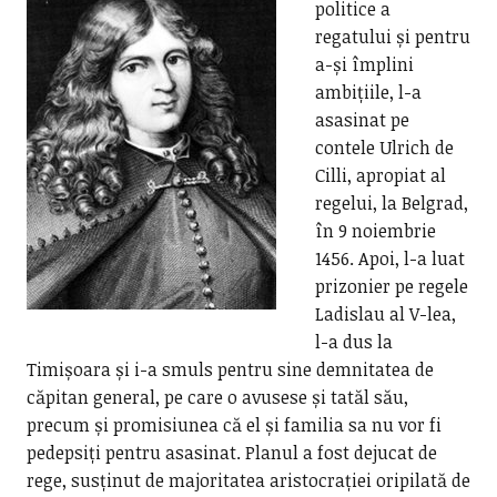
politice a
regatului și pentru
a-și împlini
ambițiile, l-a
asasinat pe
contele Ulrich de
Cilli, apropiat al
regelui, la Belgrad,
în 9 noiembrie
1456. Apoi, l-a luat
prizonier pe regele
Ladislau al V-lea,
l-a dus la
Timișoara și i-a smuls pentru sine demnitatea de
căpitan general, pe care o avusese și tatăl său,
precum și promisiunea că el și familia sa nu vor fi
pedepsiți pentru asasinat. Planul a fost dejucat de
rege, susținut de majoritatea aristocrației oripilată de