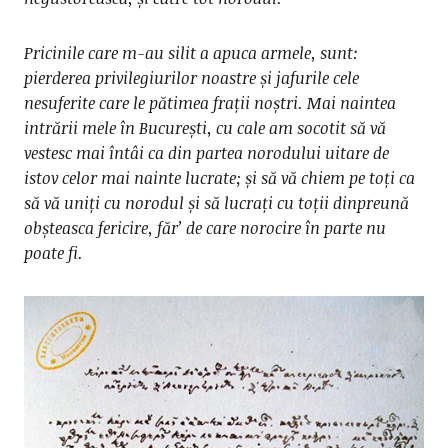
Pricinile care m-au silit a apuca armele, sunt:
pierderea privilegiurilor noastre și jafurile cele
nesuferite care le pătimea frații noștri. Mai naintea
intrării mele în București, cu cale am socotit să vă
vestesc mai întâi ca din partea norodului uitare de
istov celor mai nainte lucrate; și să vă chiem pe toți ca
să vă uniți cu norodul și să lucrați cu toții dinpreună
obșteasca fericire, făr’ de care norocire în parte nu
poate fi.