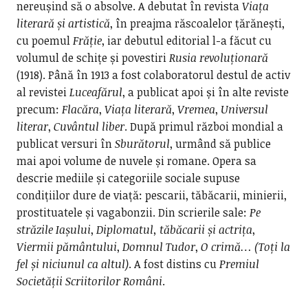
nereușind să o absolve. A debutat în revista
Viața
literară și artistică
, în preajma răscoalelor țărănești,
cu poemul
Frăție
, iar debutul editorial l-a făcut cu
volumul de schițe și povestiri
Rusia revoluționară
(1918). Până în 1913 a fost colaboratorul destul de activ
al revistei
Luceafărul
, a publicat apoi și în alte reviste
precum:
Flacăra
,
Viața literară
,
Vremea
,
Universul
literar
,
Cuvântul liber
. După primul război mondial a
publicat versuri în
Sburătorul
, urmând să publice
mai apoi volume de nuvele și romane. Opera sa
descrie mediile și categoriile sociale supuse
condițiilor dure de viață: pescarii, tăbăcarii, minierii,
prostituatele și vagabonzii. Din scrierile sale:
Pe
străzile Iașului
,
Diplomatul, tăbăcarii și actrița
,
Viermii pământului
,
Domnul Tudor
,
O crimă… (Toți la
fel și niciunul ca altul)
. A fost distins cu
Premiul
Societății Scriitorilor Români
.