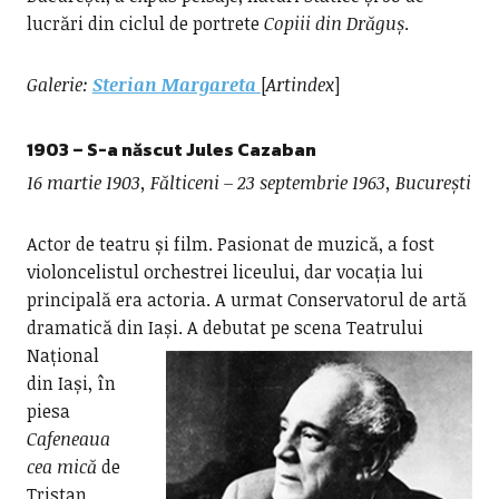
lucrări din ciclul de portrete
Copiii din Drăguș
.
Galerie:
Sterian Margareta
[
Artindex
]
1903 – S-a născut
Jules Cazaban
16 martie 1903, Fălticeni – 23 septembrie 1963, București
Actor de teatru și film. Pasionat de muzică, a fost
violoncelistul orchestrei liceului, dar vocația lui
principală era actoria. A urmat Conservatorul de artă
dramatică din Iași.
A debutat pe scena Teatrului
Național
din Iași, în
piesa
Cafeneaua
cea mică
de
Tristan