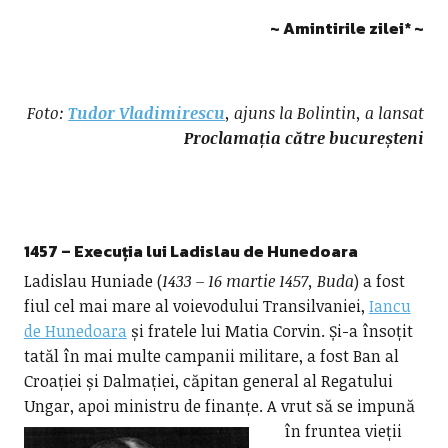
~ Amintirile zilei
*
~
Foto:
Tudor Vladimirescu
, ajuns la Bolintin, a lansat
Proclamația către bucureșteni
1457 – Execuția lui
Ladislau de Hunedoara
Ladislau Huniade (
1433 – 16 martie 1457, Buda
) a fost
fiul cel mai mare al voievodului Transilvaniei,
Iancu
de Hunedoara
și fratele lui Matia Corvin. Și-a însoțit
tatăl în mai multe campanii militare, a fost Ban al
Croației și Dalmației, căpitan general al Regatului
Ungar, apoi ministru de finanțe.
A vrut să se impună
în fruntea vieții