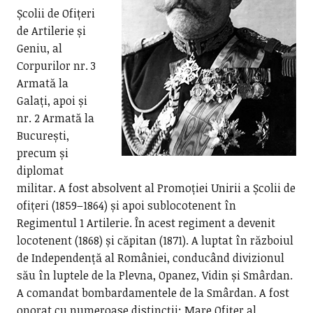
Școlii de Ofițeri
de Artilerie și
Geniu, al
Corpurilor nr. 3
Armată la
Galați, apoi și
nr. 2 Armată la
București,
precum și
diplomat
militar. A fost absolvent al Promoției Unirii a Școlii de
ofițeri (1859–1864) și apoi sublocotenent în
Regimentul 1 Artilerie. În acest regiment a devenit
locotenent (1868) și căpitan (1871). A luptat în războiul
de Independență al României, conducând divizionul
său în luptele de la Plevna, Opanez, Vidin și Smârdan.
A comandat bombardamentele de la Smârdan. A fost
onorat cu numeroase distincții: Mare Ofițer al